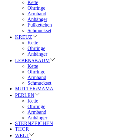
Kette
Ohrringe
Armband
Anhänger
Fußkettchen
Schmuckset
KREUZ
Kette
Ohrringe
Anhänger
LEBENSBAUM
Kette
Ohrringe
Armband
Schmuckset
MUTTER/MAMA
PERLEN
Kette
Ohrringe
Armband
Anhänger
STERNZEICHEN
THOR
WELT