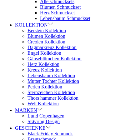
Alle schmucksets
Blumen Schmuckset
Herz Schmuckset
Lebensbaum Schmuckset
KOLLEKTION
Berstein Kollektion
Blumen Kollektion
Creolen Kollektion
Dagmarkreuz Kollektion
Engel Kollektion
Gänseblümchen Kollektion
Herz Kollektion
Kreuz Kollektion
Lebensbaum Kollektion
Mutter Tochter Kollektion
Perlen Kollektion
Sternzeichen Kollektion
Thors hammer Kollektion
Welt Kollektion
MARKEN
Lund Copenhagen
Støvring Design
GESCHENKE
Black Friday Schmuck
Brautschmuck