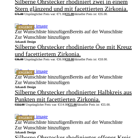
Silberne Ohrstecker rhodiniert zwei in einem
Stern glänzend und mit facettierten Zirkonia.
€
71.00
Ursprünglicher Preis war: €71.00
€
35.00
Aktueller Preis ist: €35.00.
ANGEBOT
Zur Wunschliste hinzufügen
Bereits auf der Wunschliste
Zur Wunschliste hinzufügen
Arkandi Design
Silberne Ohrstecker rhodinierte Öse mit Kreuz
und facettiertem Zirkonia.
€
36.00
Ursprünglicher Preis war: €36.00
€
18.00
Aktueller Preis ist: €18.00.
ANGEBOT
Zur Wunschliste hinzufügen
Bereits auf der Wunschliste
Zur Wunschliste hinzufügen
Arkandi Design
Silberne Ohrstecker rhodinierter Halbkreis aus
Punkten mit facettierten Zirkonia.
€
114.00
Ursprünglicher Preis war: €114.00
€
55.00
Aktueller Preis ist: €55.00.
ANGEBOT
Zur Wunschliste hinzufügen
Bereits auf der Wunschliste
Zur Wunschliste hinzufügen
Arkandi Design
Silberne Ohrstecker rhodinierter offener Kreis