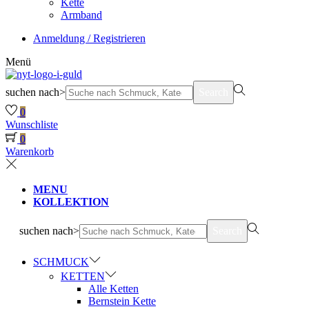
Kette
Armband
Anmeldung / Registrieren
Menü
suchen nach>
Search
0
Wunschliste
0
Warenkorb
MENU
KOLLEKTION
suchen nach>
Search
SCHMUCK
KETTEN
Alle Ketten
Bernstein Kette