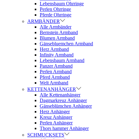
Lebensbaum Ohrringe
Perlen Ohrringe
Pferde Ohrringe
ARMBÄNDER
Alle Armbänder
Bernstein Armband
Blumen Armband
Gänsebluemchen Armband
Herz Armband
Infinity Armband
Lebensbaum Armband
Panzer Armband
Perlen Armband
Pferd Armband
Welt Armband
KETTENANHÄNGER
Alle Kettenanhänger
Dagmarkreuz Anhänger
Gänseblümchen Anhänger
Herz Anhänger
Kreuz Anhänger
Perlen Anhänger
Thors hammer Anhänger
SCHMUCKSETS