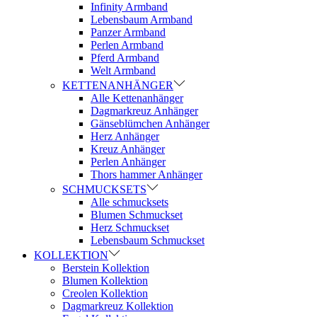
Infinity Armband
Lebensbaum Armband
Panzer Armband
Perlen Armband
Pferd Armband
Welt Armband
KETTENANHÄNGER
Alle Kettenanhänger
Dagmarkreuz Anhänger
Gänseblümchen Anhänger
Herz Anhänger
Kreuz Anhänger
Perlen Anhänger
Thors hammer Anhänger
SCHMUCKSETS
Alle schmucksets
Blumen Schmuckset
Herz Schmuckset
Lebensbaum Schmuckset
KOLLEKTION
Berstein Kollektion
Blumen Kollektion
Creolen Kollektion
Dagmarkreuz Kollektion