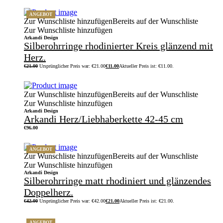
ANGEBOT
Zur Wunschliste hinzufügen
Bereits auf der Wunschliste
Zur Wunschliste hinzufügen
Arkandi Design
Silberohrringe rhodinierter Kreis glänzend mit
Herz.
€
21.00
Ursprünglicher Preis war: €21.00
€
11.00
Aktueller Preis ist: €11.00.
Zur Wunschliste hinzufügen
Bereits auf der Wunschliste
Zur Wunschliste hinzufügen
Arkandi Design
Arkandi Herz/Liebhaberkette 42-45 cm
€
96.00
ANGEBOT
Zur Wunschliste hinzufügen
Bereits auf der Wunschliste
Zur Wunschliste hinzufügen
Arkandi Design
Silberohrringe matt rhodiniert und glänzendes
Doppelherz.
€
42.00
Ursprünglicher Preis war: €42.00
€
21.00
Aktueller Preis ist: €21.00.
ANGEBOT