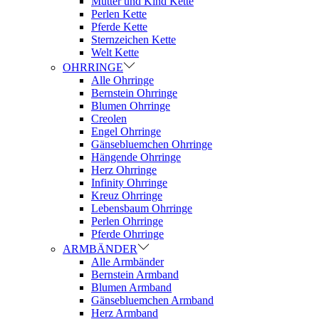
Mutter und Kind Kette
Perlen Kette
Pferde Kette
Sternzeichen Kette
Welt Kette
OHRRINGE
Alle Ohrringe
Bernstein Ohrringe
Blumen Ohrringe
Creolen
Engel Ohrringe
Gänsebluemchen Ohrringe
Hängende Ohrringe
Herz Ohrringe
Infinity Ohrringe
Kreuz Ohrringe
Lebensbaum Ohrringe
Perlen Ohrringe
Pferde Ohrringe
ARMBÄNDER
Alle Armbänder
Bernstein Armband
Blumen Armband
Gänsebluemchen Armband
Herz Armband