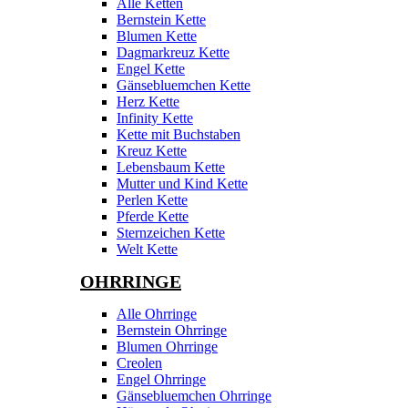
Alle Ketten
Bernstein Kette
Blumen Kette
Dagmarkreuz Kette
Engel Kette
Gänsebluemchen Kette
Herz Kette
Infinity Kette
Kette mit Buchstaben
Kreuz Kette
Lebensbaum Kette
Mutter und Kind Kette
Perlen Kette
Pferde Kette
Sternzeichen Kette
Welt Kette
OHRRINGE
Alle Ohrringe
Bernstein Ohrringe
Blumen Ohrringe
Creolen
Engel Ohrringe
Gänsebluemchen Ohrringe