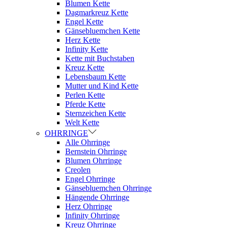
Blumen Kette
Dagmarkreuz Kette
Engel Kette
Gänsebluemchen Kette
Herz Kette
Infinity Kette
Kette mit Buchstaben
Kreuz Kette
Lebensbaum Kette
Mutter und Kind Kette
Perlen Kette
Pferde Kette
Sternzeichen Kette
Welt Kette
OHRRINGE
Alle Ohrringe
Bernstein Ohrringe
Blumen Ohrringe
Creolen
Engel Ohrringe
Gänsebluemchen Ohrringe
Hängende Ohrringe
Herz Ohrringe
Infinity Ohrringe
Kreuz Ohrringe