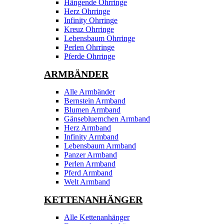
Hängende Ohrringe
Herz Ohrringe
Infinity Ohrringe
Kreuz Ohrringe
Lebensbaum Ohrringe
Perlen Ohrringe
Pferde Ohrringe
ARMBÄNDER
Alle Armbänder
Bernstein Armband
Blumen Armband
Gänsebluemchen Armband
Herz Armband
Infinity Armband
Lebensbaum Armband
Panzer Armband
Perlen Armband
Pferd Armband
Welt Armband
KETTENANHÄNGER
Alle Kettenanhänger