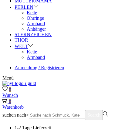
MUTTER/MAMA
PERLEN
Kette
Ohrringe
Armband
Anhänger
STERNZEICHEN
THOR
WELT
Kette
Armband
Anmeldung / Registrieren
Menü
0
Wunsch
0
Warenkorb
suchen nach>
Search
1-2 Tage Lieferzeit