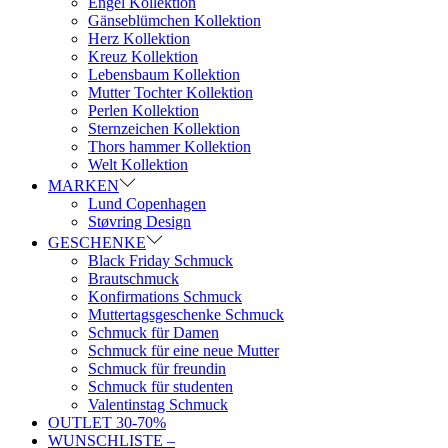
Engel Kollektion
Gänseblümchen Kollektion
Herz Kollektion
Kreuz Kollektion
Lebensbaum Kollektion
Mutter Tochter Kollektion
Perlen Kollektion
Sternzeichen Kollektion
Thors hammer Kollektion
Welt Kollektion
MARKEN
Lund Copenhagen
Støvring Design
GESCHENKE
Black Friday Schmuck
Brautschmuck
Konfirmations Schmuck
Muttertagsgeschenke Schmuck
Schmuck für Damen
Schmuck für eine neue Mutter
Schmuck für freundin
Schmuck für studenten
Valentinstag Schmuck
OUTLET 30-70%
WUNSCHLISTE –