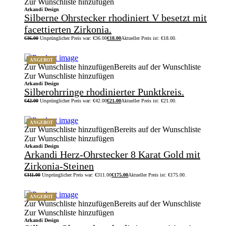
Zur Wunschliste hinzufügen
Arkandi Design
Silberne Ohrstecker rhodiniert V besetzt mit
facettierten Zirkonia.
€
36.00
Ursprünglicher Preis war: €36.00
€
18.00
Aktueller Preis ist: €18.00.
ANGEBOT
Zur Wunschliste hinzufügen
Bereits auf der Wunschliste
Zur Wunschliste hinzufügen
Arkandi Design
Silberohrringe rhodinierter Punktkreis.
€
42.00
Ursprünglicher Preis war: €42.00
€
21.00
Aktueller Preis ist: €21.00.
ANGEBOT
Zur Wunschliste hinzufügen
Bereits auf der Wunschliste
Zur Wunschliste hinzufügen
Arkandi Design
Arkandi Herz-Ohrstecker 8 Karat Gold mit
Zirkonia-Steinen
€
311.00
Ursprünglicher Preis war: €311.00
€
175.00
Aktueller Preis ist: €175.00.
ANGEBOT
Zur Wunschliste hinzufügen
Bereits auf der Wunschliste
Zur Wunschliste hinzufügen
Arkandi Design