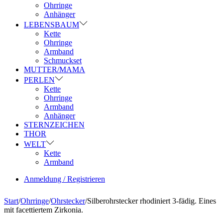
Ohrringe
Anhänger
LEBENSBAUM
Kette
Ohrringe
Armband
Schmuckset
MUTTER/MAMA
PERLEN
Kette
Ohrringe
Armband
Anhänger
STERNZEICHEN
THOR
WELT
Kette
Armband
Anmeldung / Registrieren
Start
/
Ohrringe
/
Ohrstecker
/
Silberohrstecker rhodiniert 3-fädig. Eines
mit facettiertem Zirkonia.