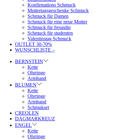
Konfirmations Schmuck
Muttertagsgeschenke Schmuck
Schmuck für Damen
Schmuck für eine neue Mutter
Schmuck für freundin
Schmuck für studenten
Valentinstag Schmuck
OUTLET 30-70%
WUNSCHLISTE –
BERNSTEIN
Kette
Ohrringe
Armband
BLUMEN
Kette
Ohrringe
Armband
Schmukset
CREOLEN
DAGMARKREUZ
ENGEL
Kette
Ohrringe