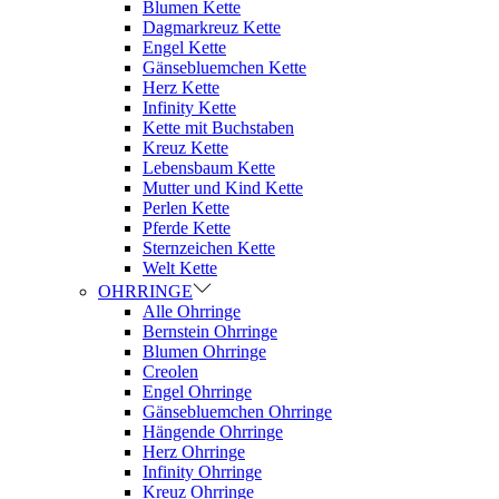
Blumen Kette
Dagmarkreuz Kette
Engel Kette
Gänsebluemchen Kette
Herz Kette
Infinity Kette
Kette mit Buchstaben
Kreuz Kette
Lebensbaum Kette
Mutter und Kind Kette
Perlen Kette
Pferde Kette
Sternzeichen Kette
Welt Kette
OHRRINGE
Alle Ohrringe
Bernstein Ohrringe
Blumen Ohrringe
Creolen
Engel Ohrringe
Gänsebluemchen Ohrringe
Hängende Ohrringe
Herz Ohrringe
Infinity Ohrringe
Kreuz Ohrringe