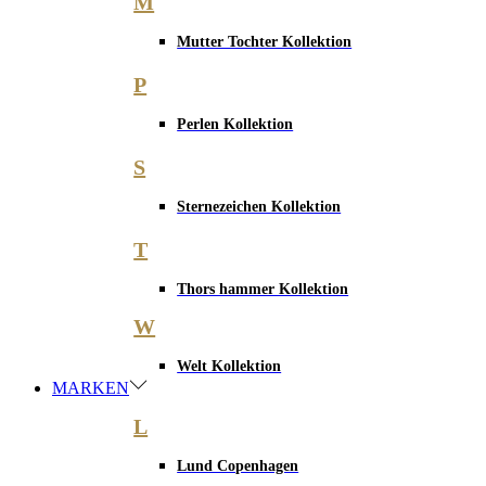
M
Mutter Tochter Kollektion
P
Perlen Kollektion
S
Sternezeichen Kollektion
T
Thors hammer Kollektion
W
Welt Kollektion
MARKEN
L
Lund Copenhagen