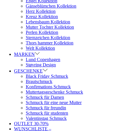
Engel Kollektion
Gänseblümchen Kollektion
Herz Kollektion
Kreuz Kollektion
Lebensbaum Kollektion
Mutter Tochter Kollektion
Perlen Kollektion
Sternzeichen Kollektion
Thors hammer Kollektion
Welt Kollektion
MARKEN
Lund Copenhagen
Støvring Design
GESCHENKE
Black Friday Schmuck
Brautschmuck
Konfirmations Schmuck
Muttertagsgeschenke Schmuck
Schmuck für Damen
Schmuck für eine neue Mutter
Schmuck für freundin
Schmuck für studenten
Valentinstag Schmuck
OUTLET 30-70%
WUNSCHLISTE –