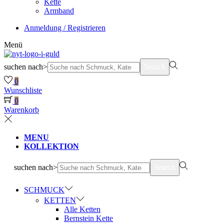
Kette
Armband
Anmeldung / Registrieren
Menü
suchen nach>
Search
0
Wunschliste
0
Warenkorb
MENU
KOLLEKTION
suchen nach>
Search
SCHMUCK
KETTEN
Alle Ketten
Bernstein Kette