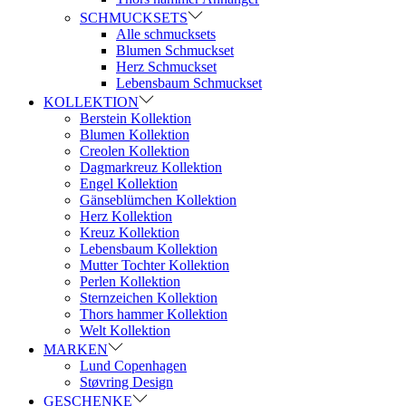
SCHMUCKSETS
Alle schmucksets
Blumen Schmuckset
Herz Schmuckset
Lebensbaum Schmuckset
KOLLEKTION
Berstein Kollektion
Blumen Kollektion
Creolen Kollektion
Dagmarkreuz Kollektion
Engel Kollektion
Gänseblümchen Kollektion
Herz Kollektion
Kreuz Kollektion
Lebensbaum Kollektion
Mutter Tochter Kollektion
Perlen Kollektion
Sternzeichen Kollektion
Thors hammer Kollektion
Welt Kollektion
MARKEN
Lund Copenhagen
Støvring Design
GESCHENKE