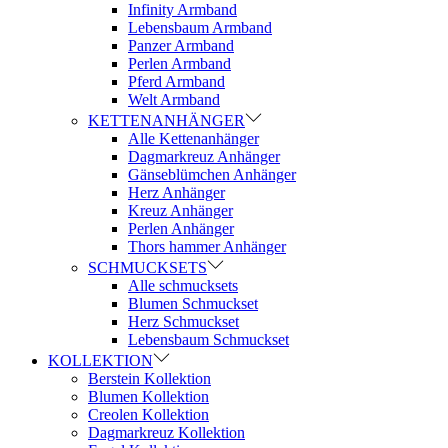
Infinity Armband
Lebensbaum Armband
Panzer Armband
Perlen Armband
Pferd Armband
Welt Armband
KETTENANHÄNGER
Alle Kettenanhänger
Dagmarkreuz Anhänger
Gänseblümchen Anhänger
Herz Anhänger
Kreuz Anhänger
Perlen Anhänger
Thors hammer Anhänger
SCHMUCKSETS
Alle schmucksets
Blumen Schmuckset
Herz Schmuckset
Lebensbaum Schmuckset
KOLLEKTION
Berstein Kollektion
Blumen Kollektion
Creolen Kollektion
Dagmarkreuz Kollektion