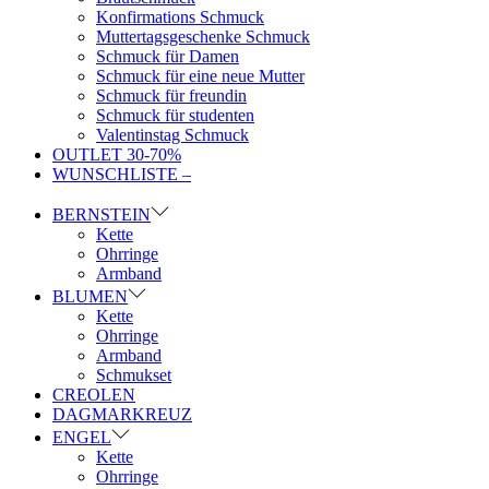
Konfirmations Schmuck
Muttertagsgeschenke Schmuck
Schmuck für Damen
Schmuck für eine neue Mutter
Schmuck für freundin
Schmuck für studenten
Valentinstag Schmuck
OUTLET 30-70%
WUNSCHLISTE –
BERNSTEIN
Kette
Ohrringe
Armband
BLUMEN
Kette
Ohrringe
Armband
Schmukset
CREOLEN
DAGMARKREUZ
ENGEL
Kette
Ohrringe