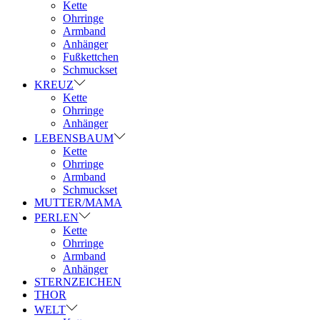
Kette
Ohrringe
Armband
Anhänger
Fußkettchen
Schmuckset
KREUZ
Kette
Ohrringe
Anhänger
LEBENSBAUM
Kette
Ohrringe
Armband
Schmuckset
MUTTER/MAMA
PERLEN
Kette
Ohrringe
Armband
Anhänger
STERNZEICHEN
THOR
WELT