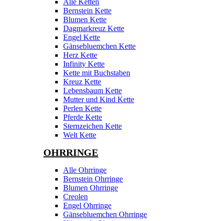
Alle Ketten
Bernstein Kette
Blumen Kette
Dagmarkreuz Kette
Engel Kette
Gänsebluemchen Kette
Herz Kette
Infinity Kette
Kette mit Buchstaben
Kreuz Kette
Lebensbaum Kette
Mutter und Kind Kette
Perlen Kette
Pferde Kette
Sternzeichen Kette
Welt Kette
OHRRINGE
Alle Ohrringe
Bernstein Ohrringe
Blumen Ohrringe
Creolen
Engel Ohrringe
Gänsebluemchen Ohrringe