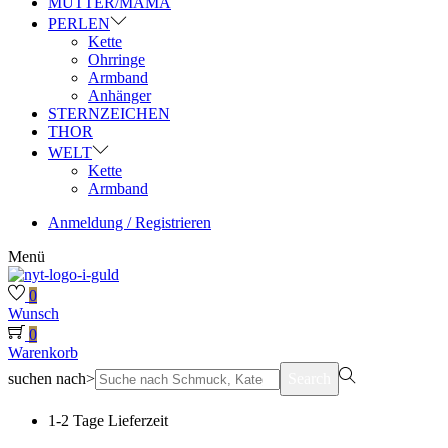
MUTTER/MAMA
PERLEN
Kette
Ohrringe
Armband
Anhänger
STERNZEICHEN
THOR
WELT
Kette
Armband
Anmeldung / Registrieren
Menü
0
Wunsch
0
Warenkorb
suchen nach>
Search
1-2 Tage Lieferzeit