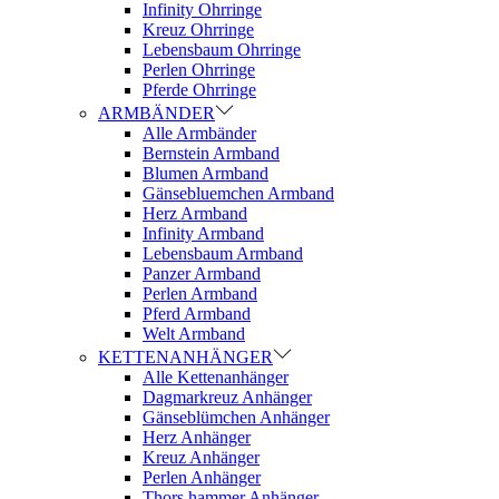
Infinity Ohrringe
Kreuz Ohrringe
Lebensbaum Ohrringe
Perlen Ohrringe
Pferde Ohrringe
ARMBÄNDER
Alle Armbänder
Bernstein Armband
Blumen Armband
Gänsebluemchen Armband
Herz Armband
Infinity Armband
Lebensbaum Armband
Panzer Armband
Perlen Armband
Pferd Armband
Welt Armband
KETTENANHÄNGER
Alle Kettenanhänger
Dagmarkreuz Anhänger
Gänseblümchen Anhänger
Herz Anhänger
Kreuz Anhänger
Perlen Anhänger
Thors hammer Anhänger