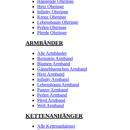
Hängende Ohrringe
Herz Ohrringe
Infinity Ohrringe
Kreuz Ohrringe
Lebensbaum Ohrringe
Perlen Ohrringe
Pferde Ohrringe
ARMBÄNDER
Alle Armbänder
Bernstein Armband
Blumen Armband
Gänsebluemchen Armband
Herz Armband
Infinity Armband
Lebensbaum Armband
Panzer Armband
Perlen Armband
Pferd Armband
Welt Armband
KETTENANHÄNGER
Alle Kettenanhänger