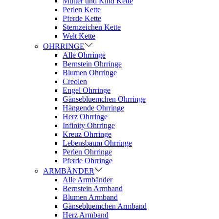
Mutter und Kind Kette
Perlen Kette
Pferde Kette
Sternzeichen Kette
Welt Kette
OHRRINGE
Alle Ohrringe
Bernstein Ohrringe
Blumen Ohrringe
Creolen
Engel Ohrringe
Gänsebluemchen Ohrringe
Hängende Ohrringe
Herz Ohrringe
Infinity Ohrringe
Kreuz Ohrringe
Lebensbaum Ohrringe
Perlen Ohrringe
Pferde Ohrringe
ARMBÄNDER
Alle Armbänder
Bernstein Armband
Blumen Armband
Gänsebluemchen Armband
Herz Armband