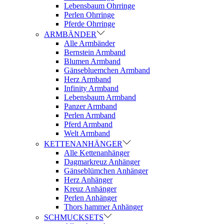
Lebensbaum Ohrringe
Perlen Ohrringe
Pferde Ohrringe
ARMBÄNDER
Alle Armbänder
Bernstein Armband
Blumen Armband
Gänsebluemchen Armband
Herz Armband
Infinity Armband
Lebensbaum Armband
Panzer Armband
Perlen Armband
Pferd Armband
Welt Armband
KETTENANHÄNGER
Alle Kettenanhänger
Dagmarkreuz Anhänger
Gänseblümchen Anhänger
Herz Anhänger
Kreuz Anhänger
Perlen Anhänger
Thors hammer Anhänger
SCHMUCKSETS