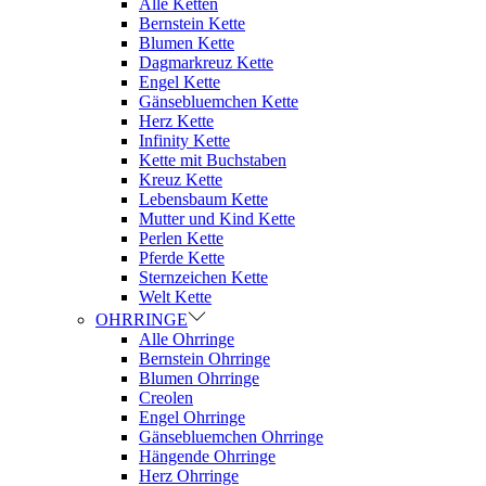
Alle Ketten
Bernstein Kette
Blumen Kette
Dagmarkreuz Kette
Engel Kette
Gänsebluemchen Kette
Herz Kette
Infinity Kette
Kette mit Buchstaben
Kreuz Kette
Lebensbaum Kette
Mutter und Kind Kette
Perlen Kette
Pferde Kette
Sternzeichen Kette
Welt Kette
OHRRINGE
Alle Ohrringe
Bernstein Ohrringe
Blumen Ohrringe
Creolen
Engel Ohrringe
Gänsebluemchen Ohrringe
Hängende Ohrringe
Herz Ohrringe