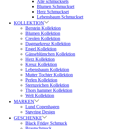
Alle schmucksets
Blumen Schmuckset
Herz Schmuckset
Lebensbaum Schmuckset
KOLLEKTION
Berstein Kollektion
Blumen Kollektion
Creolen Kollektion
Dagmarkreuz Kollektion
Engel Kollektion
Gänseblümchen Kollektion
Herz Kollektion
Kreuz Kollektion
Lebensbaum Kollektion
Mutter Tochter Kollektion
Perlen Kollektion
Sternzeichen Kollektion
Thors hammer Kollektion
Welt Kollektion
MARKEN
Lund Copenhagen
Støvring Design
GESCHENKE
Black Friday Schmuck
Brautschmuck