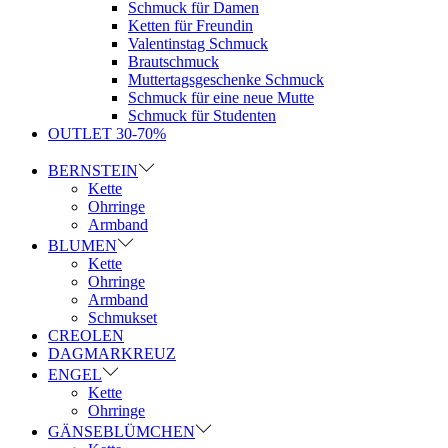
Schmuck für Damen
Ketten für Freundin
Valentinstag Schmuck
Brautschmuck
Muttertagsgeschenke Schmuck
Schmuck für eine neue Mutte
Schmuck für Studenten
OUTLET 30-70%
BERNSTEIN
Kette
Ohrringe
Armband
BLUMEN
Kette
Ohrringe
Armband
Schmukset
CREOLEN
DAGMARKREUZ
ENGEL
Kette
Ohrringe
GÄNSEBLÜMCHEN