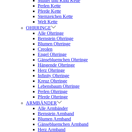
Mutter und Kind Kette
Perlen Kette
Pferde Kette
Sternzeichen Kette
Welt Kette
OHRRINGE
Alle Ohrringe
Bernstein Ohrringe
Blumen Ohrringe
Creolen
Engel Ohrringe
Gänsebluemchen Ohrringe
Hängende Ohrringe
Herz Ohrringe
Infinity Ohrringe
Kreuz Ohrringe
Lebensbaum Ohrringe
Perlen Ohrringe
Pferde Ohrringe
ARMBÄNDER
Alle Armbänder
Bernstein Armband
Blumen Armband
Gänsebluemchen Armband
Herz Armband