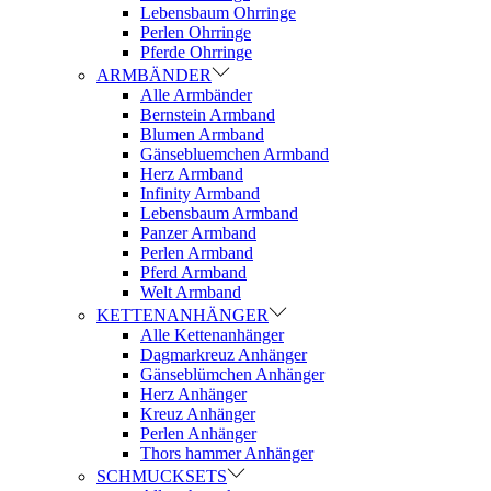
Lebensbaum Ohrringe
Perlen Ohrringe
Pferde Ohrringe
ARMBÄNDER
Alle Armbänder
Bernstein Armband
Blumen Armband
Gänsebluemchen Armband
Herz Armband
Infinity Armband
Lebensbaum Armband
Panzer Armband
Perlen Armband
Pferd Armband
Welt Armband
KETTENANHÄNGER
Alle Kettenanhänger
Dagmarkreuz Anhänger
Gänseblümchen Anhänger
Herz Anhänger
Kreuz Anhänger
Perlen Anhänger
Thors hammer Anhänger
SCHMUCKSETS