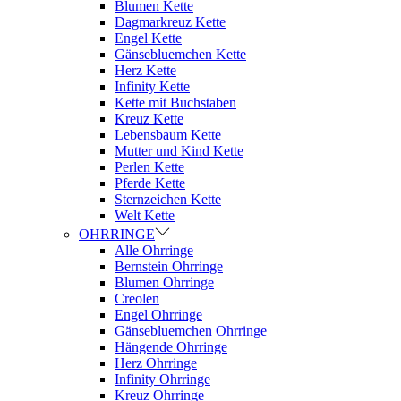
Blumen Kette
Dagmarkreuz Kette
Engel Kette
Gänsebluemchen Kette
Herz Kette
Infinity Kette
Kette mit Buchstaben
Kreuz Kette
Lebensbaum Kette
Mutter und Kind Kette
Perlen Kette
Pferde Kette
Sternzeichen Kette
Welt Kette
OHRRINGE
Alle Ohrringe
Bernstein Ohrringe
Blumen Ohrringe
Creolen
Engel Ohrringe
Gänsebluemchen Ohrringe
Hängende Ohrringe
Herz Ohrringe
Infinity Ohrringe
Kreuz Ohrringe