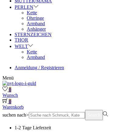
MUTTER/MAMA
PERLEN
Kette
Ohrringe
Armband
Anhänger
STERNZEICHEN
THOR
WELT
Kette
Armband
Anmeldung / Registrieren
Menü
0
Wunsch
0
Warenkorb
suchen nach>
Search
1-2 Tage Lieferzeit