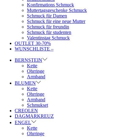
Konfirmations Schmuck
Muttertagsgeschenke Schmuck
Schmuck für Damen
Schmuck für eine neue Mutter
Schmuck für freundin
Schmuck für studenten
Valentinstag Schmuck
OUTLET 30-70%
WUNSCHLISTE –
BERNSTEIN
Kette
Ohrringe
Armband
BLUMEN
Kette
Ohrringe
Armband
Schmukset
CREOLEN
DAGMARKREUZ
ENGEL
Kette
Ohrringe