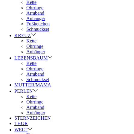
Kette
Ohrringe
Armband
Anhänger
Fußkettchen
Schmuckset
KREUZ
Kette
Ohrringe
Anhänger
LEBENSBAUM
Kette
Ohrringe
Armband
Schmuckset
MUTTER/MAMA
PERLEN
Kette
Ohrringe
Armband
Anhänger
STERNZEICHEN
THOR
WELT