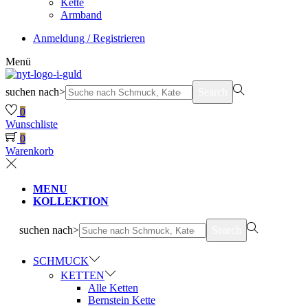
Kette
Armband
Anmeldung / Registrieren
Menü
suchen nach>
Search
0
Wunschliste
0
Warenkorb
MENU
KOLLEKTION
suchen nach>
Search
SCHMUCK
KETTEN
Alle Ketten
Bernstein Kette