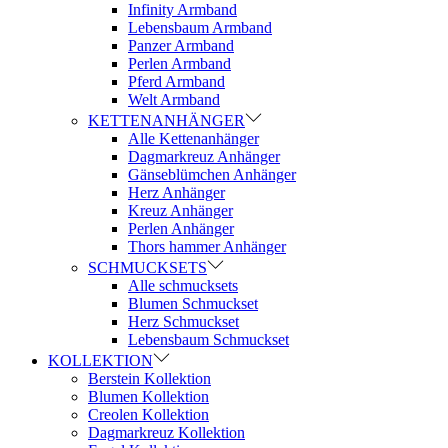
Infinity Armband
Lebensbaum Armband
Panzer Armband
Perlen Armband
Pferd Armband
Welt Armband
KETTENANHÄNGER
Alle Kettenanhänger
Dagmarkreuz Anhänger
Gänseblümchen Anhänger
Herz Anhänger
Kreuz Anhänger
Perlen Anhänger
Thors hammer Anhänger
SCHMUCKSETS
Alle schmucksets
Blumen Schmuckset
Herz Schmuckset
Lebensbaum Schmuckset
KOLLEKTION
Berstein Kollektion
Blumen Kollektion
Creolen Kollektion
Dagmarkreuz Kollektion