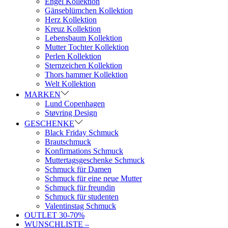
Engel Kollektion
Gänseblümchen Kollektion
Herz Kollektion
Kreuz Kollektion
Lebensbaum Kollektion
Mutter Tochter Kollektion
Perlen Kollektion
Sternzeichen Kollektion
Thors hammer Kollektion
Welt Kollektion
MARKEN
Lund Copenhagen
Støvring Design
GESCHENKE
Black Friday Schmuck
Brautschmuck
Konfirmations Schmuck
Muttertagsgeschenke Schmuck
Schmuck für Damen
Schmuck für eine neue Mutter
Schmuck für freundin
Schmuck für studenten
Valentinstag Schmuck
OUTLET 30-70%
WUNSCHLISTE –