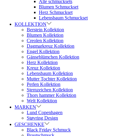
Alle schmucksets
Blumen Schmuckset
Herz Schmuckset
Lebensbaum Schmuckset
KOLLEKTION
Berstein Kollektion
Blumen Kollektion
Creolen Kollektion
Dagmarkreuz Kollektion
Engel Kollektion
Gänseblümchen Kollektion
Herz Kollektion
Kreuz Kollektion
Lebensbaum Kollektion
Mutter Tochter Kollektion
Perlen Kollektion
Sternzeichen Kollektion
Thors hammer Kollektion
Welt Kollektion
MARKEN
Lund Copenhagen
Støvring Design
GESCHENKE
Black Friday Schmuck
Brautschmuck