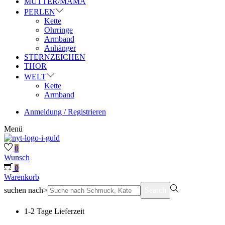
MUTTER/MAMA
PERLEN
Kette
Ohrringe
Armband
Anhänger
STERNZEICHEN
THOR
WELT
Kette
Armband
Anmeldung / Registrieren
Menü
0
Wunsch
0
Warenkorb
suchen nach>
Search
1-2 Tage Lieferzeit