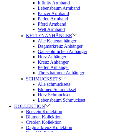
Infinity Armband
Lebensbaum Armband
Panzer Armband
Perlen Armband
Pferd Armband
Welt Armband
KETTENANHÄNGER
Alle Kettenanhänger
Dagmarkreuz Anhänger
Gänseblümchen Anhänger
Herz Anhänger
Kreuz Anhänger
Perlen Anhänger
Thors hammer Anhänger
SCHMUCKSETS
Alle schmucksets
Blumen Schmuckset
Herz Schmuckset
Lebensbaum Schmuckset
KOLLEKTION
Berstein Kollektion
Blumen Kollektion
Creolen Kollektion
Dagmarkreuz Kollektion