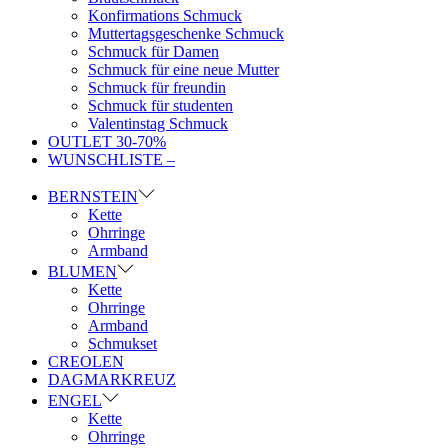
Konfirmations Schmuck
Muttertagsgeschenke Schmuck
Schmuck für Damen
Schmuck für eine neue Mutter
Schmuck für freundin
Schmuck für studenten
Valentinstag Schmuck
OUTLET 30-70%
WUNSCHLISTE –
BERNSTEIN
Kette
Ohrringe
Armband
BLUMEN
Kette
Ohrringe
Armband
Schmukset
CREOLEN
DAGMARKREUZ
ENGEL
Kette
Ohrringe