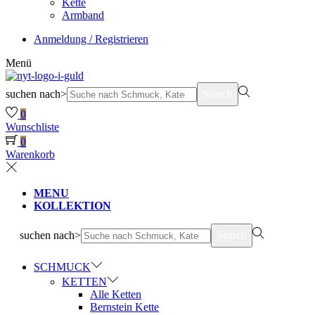
Kette
Armband
Anmeldung / Registrieren
Menü
suchen nach>
Search
0
Wunschliste
0
Warenkorb
MENU
KOLLEKTION
suchen nach>
Search
SCHMUCK
KETTEN
Alle Ketten
Bernstein Kette