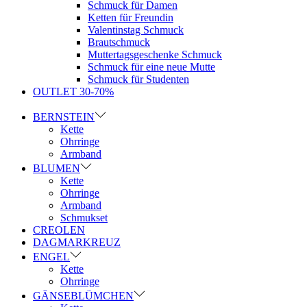
Schmuck für Damen
Ketten für Freundin
Valentinstag Schmuck
Brautschmuck
Muttertagsgeschenke Schmuck
Schmuck für eine neue Mutte
Schmuck für Studenten
OUTLET 30-70%
BERNSTEIN
Kette
Ohrringe
Armband
BLUMEN
Kette
Ohrringe
Armband
Schmukset
CREOLEN
DAGMARKREUZ
ENGEL
Kette
Ohrringe
GÄNSEBLÜMCHEN