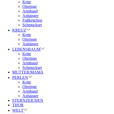
Kette
Ohrringe
Armband
Anhänger
Fußkettchen
Schmuckset
KREUZ
Kette
Ohrringe
Anhänger
LEBENSBAUM
Kette
Ohrringe
Armband
Schmuckset
MUTTER/MAMA
PERLEN
Kette
Ohrringe
Armband
Anhänger
STERNZEICHEN
THOR
WELT