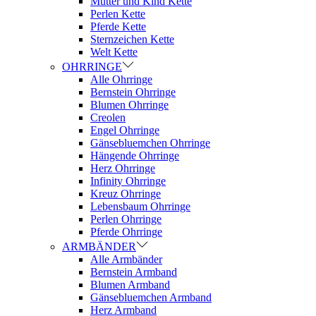
Mutter und Kind Kette
Perlen Kette
Pferde Kette
Sternzeichen Kette
Welt Kette
OHRRINGE
Alle Ohrringe
Bernstein Ohrringe
Blumen Ohrringe
Creolen
Engel Ohrringe
Gänsebluemchen Ohrringe
Hängende Ohrringe
Herz Ohrringe
Infinity Ohrringe
Kreuz Ohrringe
Lebensbaum Ohrringe
Perlen Ohrringe
Pferde Ohrringe
ARMBÄNDER
Alle Armbänder
Bernstein Armband
Blumen Armband
Gänsebluemchen Armband
Herz Armband