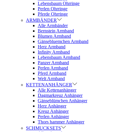
Lebensbaum Ohrringe
Perlen Ohrringe
Pferde Ohrringe
ARMBÄNDER
Alle Armbänder
Bernstein Armband
Blumen Armband
Gänsebluemchen Armband
Herz Armband
Infinity Armband
Lebensbaum Armband
Panzer Armband
Perlen Armband
Pferd Armband
Welt Armband
KETTENANHÄNGER
Alle Kettenanhänger
Dagmarkreuz Anhänger
Gänseblümchen Anhänger
Herz Anhänger
Kreuz Anhänger
Perlen Anhänger
Thors hammer Anhänger
SCHMUCKSETS