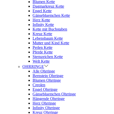
Blumen Kette
Dagmarkreuz Kette
Engel Kette
Gänsebluemchen Kette
Herz Kette
Infinity Kette
Kette mit Buchstaben
Kreuz Kette
Lebensbaum Kette
Mutter und Kind Kette
Perlen Kette
Pferde Kette
Sternzeichen Kette
Welt Kette
OHRRINGE
Alle Ohrringe
Bernstein Ohrringe
Blumen Ohrringe
Creolen
Engel Ohrringe
Gänsebluemchen Ohrringe
Hängende Ohrringe
Herz Ohrringe
Infinity Ohrringe
Kreuz Ohrringe