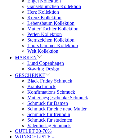
Engel Kollektion
Gänseblümchen Kollektion
Herz Kollektion
Kreuz Kollektion
Lebensbaum Kollektion
Mutter Tochter Kollektion
Perlen Kollektion
Sternzeichen Kollektion
Thors hammer Kollektion
Welt Kollektion
MARKEN
Lund Copenhagen
Støvring Design
GESCHENKE
Black Friday Schmuck
Brautschmuck
Konfirmations Schmuck
Muttertagsgeschenke Schmuck
Schmuck für Damen
Schmuck für eine neue Mutter
Schmuck für freundin
Schmuck für studenten
Valentinstag Schmuck
OUTLET 30-70%
WUNSCHLISTE –