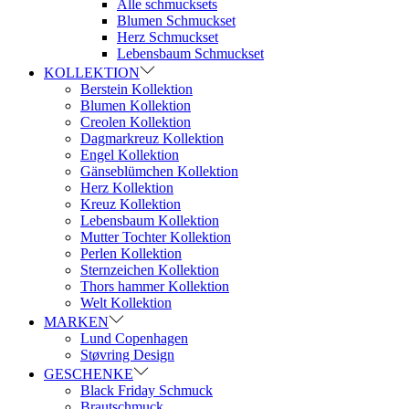
Alle schmucksets
Blumen Schmuckset
Herz Schmuckset
Lebensbaum Schmuckset
KOLLEKTION
Berstein Kollektion
Blumen Kollektion
Creolen Kollektion
Dagmarkreuz Kollektion
Engel Kollektion
Gänseblümchen Kollektion
Herz Kollektion
Kreuz Kollektion
Lebensbaum Kollektion
Mutter Tochter Kollektion
Perlen Kollektion
Sternzeichen Kollektion
Thors hammer Kollektion
Welt Kollektion
MARKEN
Lund Copenhagen
Støvring Design
GESCHENKE
Black Friday Schmuck
Brautschmuck