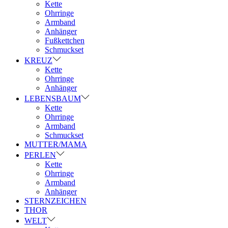
Kette
Ohrringe
Armband
Anhänger
Fußkettchen
Schmuckset
KREUZ
Kette
Ohrringe
Anhänger
LEBENSBAUM
Kette
Ohrringe
Armband
Schmuckset
MUTTER/MAMA
PERLEN
Kette
Ohrringe
Armband
Anhänger
STERNZEICHEN
THOR
WELT