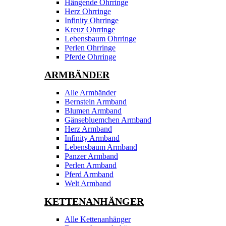
Hängende Ohrringe
Herz Ohrringe
Infinity Ohrringe
Kreuz Ohrringe
Lebensbaum Ohrringe
Perlen Ohrringe
Pferde Ohrringe
ARMBÄNDER
Alle Armbänder
Bernstein Armband
Blumen Armband
Gänsebluemchen Armband
Herz Armband
Infinity Armband
Lebensbaum Armband
Panzer Armband
Perlen Armband
Pferd Armband
Welt Armband
KETTENANHÄNGER
Alle Kettenanhänger