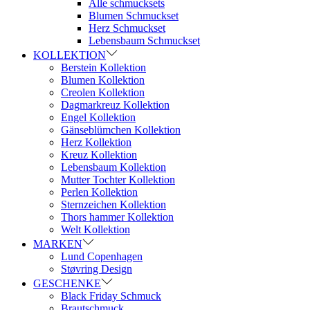
Alle schmucksets
Blumen Schmuckset
Herz Schmuckset
Lebensbaum Schmuckset
KOLLEKTION
Berstein Kollektion
Blumen Kollektion
Creolen Kollektion
Dagmarkreuz Kollektion
Engel Kollektion
Gänseblümchen Kollektion
Herz Kollektion
Kreuz Kollektion
Lebensbaum Kollektion
Mutter Tochter Kollektion
Perlen Kollektion
Sternzeichen Kollektion
Thors hammer Kollektion
Welt Kollektion
MARKEN
Lund Copenhagen
Støvring Design
GESCHENKE
Black Friday Schmuck
Brautschmuck