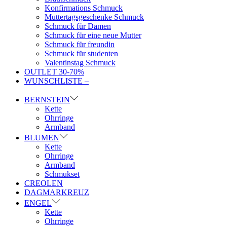
Konfirmations Schmuck
Muttertagsgeschenke Schmuck
Schmuck für Damen
Schmuck für eine neue Mutter
Schmuck für freundin
Schmuck für studenten
Valentinstag Schmuck
OUTLET 30-70%
WUNSCHLISTE –
BERNSTEIN
Kette
Ohrringe
Armband
BLUMEN
Kette
Ohrringe
Armband
Schmukset
CREOLEN
DAGMARKREUZ
ENGEL
Kette
Ohrringe