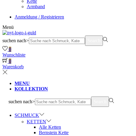
Kette
Armband
Anmeldung / Registrieren
Menü
suchen nach>
Search
0
Wunschliste
0
Warenkorb
MENU
KOLLEKTION
suchen nach>
Search
SCHMUCK
KETTEN
Alle Ketten
Bernstein Kette