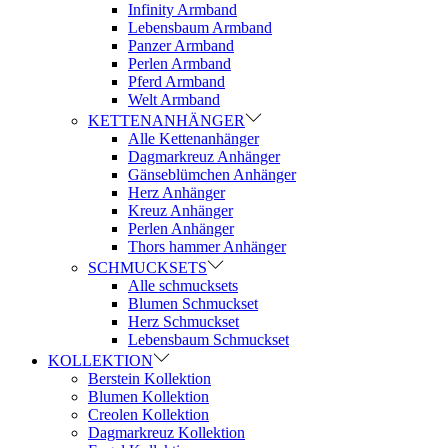
Infinity Armband
Lebensbaum Armband
Panzer Armband
Perlen Armband
Pferd Armband
Welt Armband
KETTENANHÄNGER
Alle Kettenanhänger
Dagmarkreuz Anhänger
Gänseblümchen Anhänger
Herz Anhänger
Kreuz Anhänger
Perlen Anhänger
Thors hammer Anhänger
SCHMUCKSETS
Alle schmucksets
Blumen Schmuckset
Herz Schmuckset
Lebensbaum Schmuckset
KOLLEKTION
Berstein Kollektion
Blumen Kollektion
Creolen Kollektion
Dagmarkreuz Kollektion