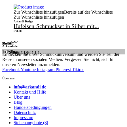
Zur Wunschliste hinzufügen
Bereits auf der Wunschliste
Zur Wunschliste hinzufügen
Arkandi Design
Hufeisen-Schmuckset in Silber mit...
€
50.00
Produkt
Metall
Farbe
Arkandi.de
In Silber
Schmuckset
Silber
( 1 )
( 1 )
Entdecken Sie unser Schmuckuniversum und werden Sie Teil der
Reise in unseren sozialen Medien. Vergessen Sie nicht, sich für
unseren Newsletter anzumelden.
Facebook
Youtube
Instagram
Pinterest
Tiktok
Über uns
info@arkandi.de
Kontakt und Hilfe
Über uns
Blog
Handelsbedingungen
Datenschutz
Impressum
Stellenangebote
(3)