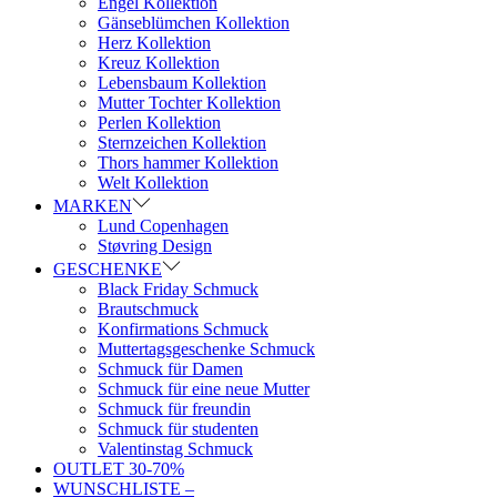
Engel Kollektion
Gänseblümchen Kollektion
Herz Kollektion
Kreuz Kollektion
Lebensbaum Kollektion
Mutter Tochter Kollektion
Perlen Kollektion
Sternzeichen Kollektion
Thors hammer Kollektion
Welt Kollektion
MARKEN
Lund Copenhagen
Støvring Design
GESCHENKE
Black Friday Schmuck
Brautschmuck
Konfirmations Schmuck
Muttertagsgeschenke Schmuck
Schmuck für Damen
Schmuck für eine neue Mutter
Schmuck für freundin
Schmuck für studenten
Valentinstag Schmuck
OUTLET 30-70%
WUNSCHLISTE –