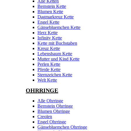
Alle Ketten
Bernstein Kette
Blumen Kette
Dagmarkreuz Kette
Engel Kette
Gänsebluemchen Kette
Herz Kette
Infinity Kette
Kette mit Buchstaben
Kreuz Kette
Lebensbaum Kette
Mutter und Kind Kette
Perlen Kette
Pferde Kette
Sternzeichen Kette
Welt Kette
OHRRINGE
Alle Ohrringe
Bernstein Ohrringe
Blumen Ohrringe
Creolen
Engel Ohrringe
Gänsebluemchen Ohrringe