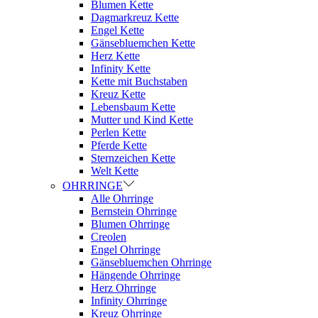
Blumen Kette
Dagmarkreuz Kette
Engel Kette
Gänsebluemchen Kette
Herz Kette
Infinity Kette
Kette mit Buchstaben
Kreuz Kette
Lebensbaum Kette
Mutter und Kind Kette
Perlen Kette
Pferde Kette
Sternzeichen Kette
Welt Kette
OHRRINGE
Alle Ohrringe
Bernstein Ohrringe
Blumen Ohrringe
Creolen
Engel Ohrringe
Gänsebluemchen Ohrringe
Hängende Ohrringe
Herz Ohrringe
Infinity Ohrringe
Kreuz Ohrringe