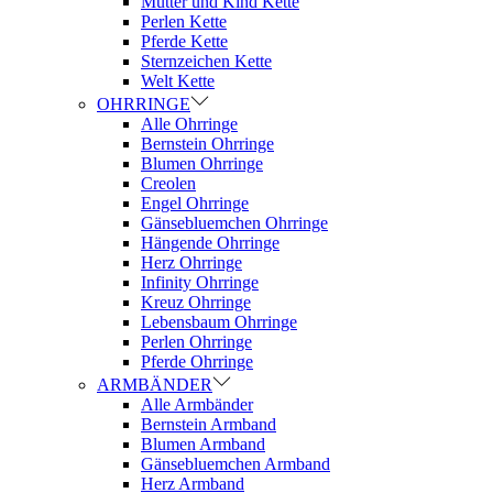
Mutter und Kind Kette
Perlen Kette
Pferde Kette
Sternzeichen Kette
Welt Kette
OHRRINGE
Alle Ohrringe
Bernstein Ohrringe
Blumen Ohrringe
Creolen
Engel Ohrringe
Gänsebluemchen Ohrringe
Hängende Ohrringe
Herz Ohrringe
Infinity Ohrringe
Kreuz Ohrringe
Lebensbaum Ohrringe
Perlen Ohrringe
Pferde Ohrringe
ARMBÄNDER
Alle Armbänder
Bernstein Armband
Blumen Armband
Gänsebluemchen Armband
Herz Armband