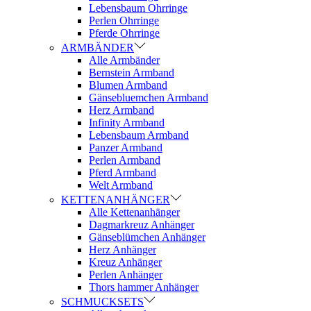
Lebensbaum Ohrringe
Perlen Ohrringe
Pferde Ohrringe
ARMBÄNDER
Alle Armbänder
Bernstein Armband
Blumen Armband
Gänsebluemchen Armband
Herz Armband
Infinity Armband
Lebensbaum Armband
Panzer Armband
Perlen Armband
Pferd Armband
Welt Armband
KETTENANHÄNGER
Alle Kettenanhänger
Dagmarkreuz Anhänger
Gänseblümchen Anhänger
Herz Anhänger
Kreuz Anhänger
Perlen Anhänger
Thors hammer Anhänger
SCHMUCKSETS