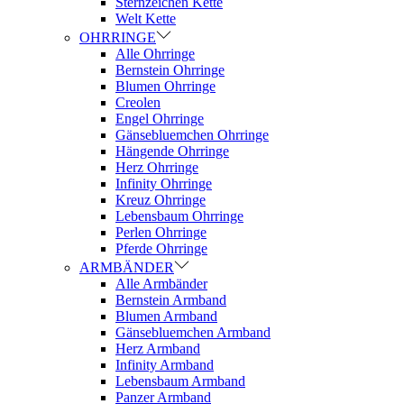
Sternzeichen Kette
Welt Kette
OHRRINGE
Alle Ohrringe
Bernstein Ohrringe
Blumen Ohrringe
Creolen
Engel Ohrringe
Gänsebluemchen Ohrringe
Hängende Ohrringe
Herz Ohrringe
Infinity Ohrringe
Kreuz Ohrringe
Lebensbaum Ohrringe
Perlen Ohrringe
Pferde Ohrringe
ARMBÄNDER
Alle Armbänder
Bernstein Armband
Blumen Armband
Gänsebluemchen Armband
Herz Armband
Infinity Armband
Lebensbaum Armband
Panzer Armband