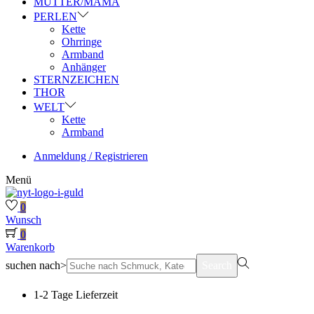
MUTTER/MAMA
PERLEN
Kette
Ohrringe
Armband
Anhänger
STERNZEICHEN
THOR
WELT
Kette
Armband
Anmeldung / Registrieren
Menü
0
Wunsch
0
Warenkorb
suchen nach>
Search
1-2 Tage Lieferzeit