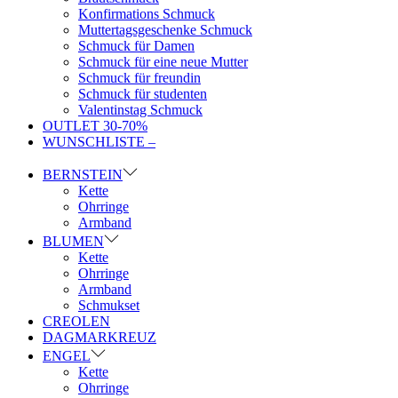
Konfirmations Schmuck
Muttertagsgeschenke Schmuck
Schmuck für Damen
Schmuck für eine neue Mutter
Schmuck für freundin
Schmuck für studenten
Valentinstag Schmuck
OUTLET 30-70%
WUNSCHLISTE –
BERNSTEIN
Kette
Ohrringe
Armband
BLUMEN
Kette
Ohrringe
Armband
Schmukset
CREOLEN
DAGMARKREUZ
ENGEL
Kette
Ohrringe