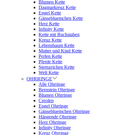
Blumen Kette
Dagmarkreuz Kette
Engel Kette
Gänsebluemchen Kette
Herz Kette
Infinity Kette
Kette mit Buchstaben
Kreuz Kette
Lebensbaum Kette
Mutter und Kind Kette
Perlen Kette
Pferde Kette
Sternzeichen Kette
Welt Kette
OHRRINGE
Alle Ohrringe
Bernstein Ohrringe
Blumen Ohrringe
Creolen
Engel Ohrringe
Gänsebluemchen Ohrringe
Hängende Ohrringe
Herz Ohrringe
Infinity Ohrringe
Kreuz Ohrringe