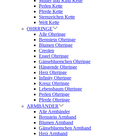
Mutter und Kind Kette
Perlen Kette
Pferde Kette
Sternzeichen Kette
Welt Kette
OHRRINGE
Alle Ohrringe
Bernstein Ohrringe
Blumen Ohrringe
Creolen
Engel Ohrringe
Gänsebluemchen Ohrringe
Hängende Ohrringe
Herz Ohrringe
Infinity Ohrringe
Kreuz Ohrringe
Lebensbaum Ohrringe
Perlen Ohrringe
Pferde Ohrringe
ARMBÄNDER
Alle Armbänder
Bernstein Armband
Blumen Armband
Gänsebluemchen Armband
Herz Armband