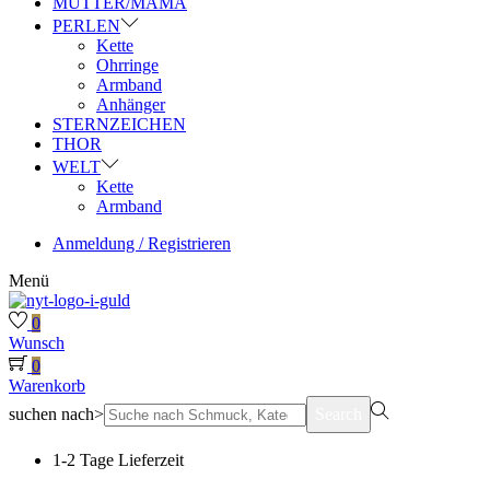
MUTTER/MAMA
PERLEN
Kette
Ohrringe
Armband
Anhänger
STERNZEICHEN
THOR
WELT
Kette
Armband
Anmeldung / Registrieren
Menü
0
Wunsch
0
Warenkorb
suchen nach>
Search
1-2 Tage Lieferzeit