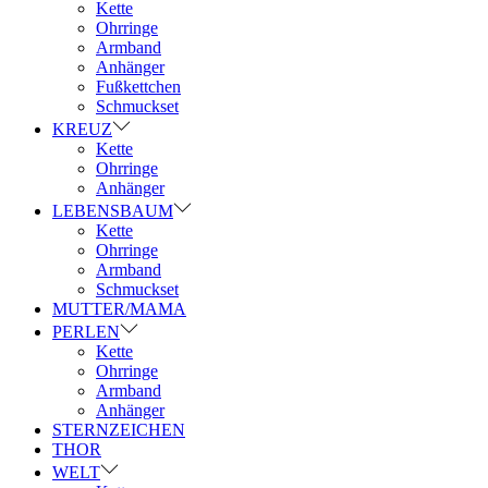
Kette
Ohrringe
Armband
Anhänger
Fußkettchen
Schmuckset
KREUZ
Kette
Ohrringe
Anhänger
LEBENSBAUM
Kette
Ohrringe
Armband
Schmuckset
MUTTER/MAMA
PERLEN
Kette
Ohrringe
Armband
Anhänger
STERNZEICHEN
THOR
WELT