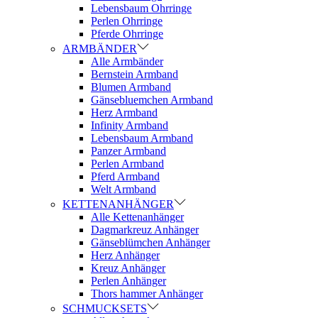
Lebensbaum Ohrringe
Perlen Ohrringe
Pferde Ohrringe
ARMBÄNDER
Alle Armbänder
Bernstein Armband
Blumen Armband
Gänsebluemchen Armband
Herz Armband
Infinity Armband
Lebensbaum Armband
Panzer Armband
Perlen Armband
Pferd Armband
Welt Armband
KETTENANHÄNGER
Alle Kettenanhänger
Dagmarkreuz Anhänger
Gänseblümchen Anhänger
Herz Anhänger
Kreuz Anhänger
Perlen Anhänger
Thors hammer Anhänger
SCHMUCKSETS