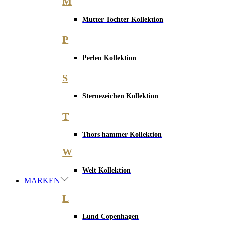
M
Mutter Tochter Kollektion
P
Perlen Kollektion
S
Sternezeichen Kollektion
T
Thors hammer Kollektion
W
Welt Kollektion
MARKEN
L
Lund Copenhagen