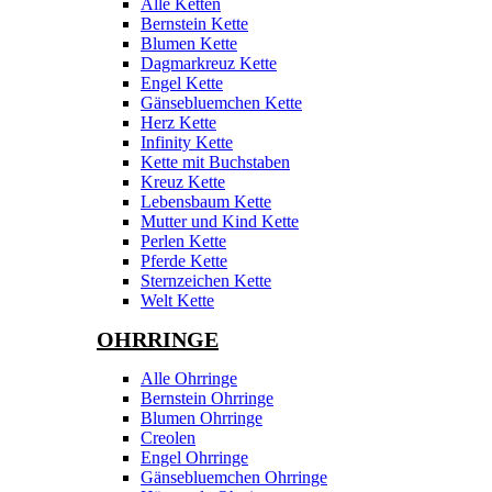
Alle Ketten
Bernstein Kette
Blumen Kette
Dagmarkreuz Kette
Engel Kette
Gänsebluemchen Kette
Herz Kette
Infinity Kette
Kette mit Buchstaben
Kreuz Kette
Lebensbaum Kette
Mutter und Kind Kette
Perlen Kette
Pferde Kette
Sternzeichen Kette
Welt Kette
OHRRINGE
Alle Ohrringe
Bernstein Ohrringe
Blumen Ohrringe
Creolen
Engel Ohrringe
Gänsebluemchen Ohrringe