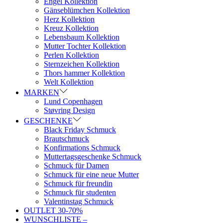
Engel Kollektion
Gänseblümchen Kollektion
Herz Kollektion
Kreuz Kollektion
Lebensbaum Kollektion
Mutter Tochter Kollektion
Perlen Kollektion
Sternzeichen Kollektion
Thors hammer Kollektion
Welt Kollektion
MARKEN
Lund Copenhagen
Støvring Design
GESCHENKE
Black Friday Schmuck
Brautschmuck
Konfirmations Schmuck
Muttertagsgeschenke Schmuck
Schmuck für Damen
Schmuck für eine neue Mutter
Schmuck für freundin
Schmuck für studenten
Valentinstag Schmuck
OUTLET 30-70%
WUNSCHLISTE –