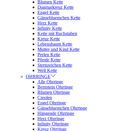
Blumen Kette
Dagmarkreuz Kette
Engel Kette
Gänsebluemchen Kette
Herz Kette
Infinity Kette
Kette mit Buchstaben
Kreuz Kette
Lebensbaum Kette
Mutter und Kind Kette
Perlen Kette
Pferde Kette
Sternzeichen Kette
Welt Kette
OHRRINGE
Alle Ohrringe
Bernstein Ohrringe
Blumen Ohrringe
Creolen
Engel Ohrringe
Gänsebluemchen Ohrringe
Hängende Ohrringe
Herz Ohrringe
Infinity Ohrringe
Kreuz Ohrringe