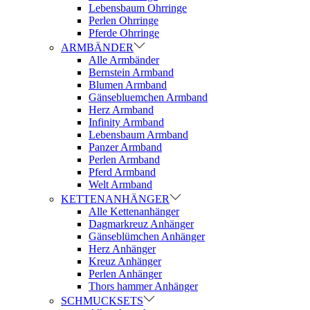
Lebensbaum Ohrringe
Perlen Ohrringe
Pferde Ohrringe
ARMBÄNDER
Alle Armbänder
Bernstein Armband
Blumen Armband
Gänsebluemchen Armband
Herz Armband
Infinity Armband
Lebensbaum Armband
Panzer Armband
Perlen Armband
Pferd Armband
Welt Armband
KETTENANHÄNGER
Alle Kettenanhänger
Dagmarkreuz Anhänger
Gänseblümchen Anhänger
Herz Anhänger
Kreuz Anhänger
Perlen Anhänger
Thors hammer Anhänger
SCHMUCKSETS