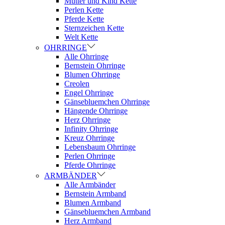
Mutter und Kind Kette
Perlen Kette
Pferde Kette
Sternzeichen Kette
Welt Kette
OHRRINGE
Alle Ohrringe
Bernstein Ohrringe
Blumen Ohrringe
Creolen
Engel Ohrringe
Gänsebluemchen Ohrringe
Hängende Ohrringe
Herz Ohrringe
Infinity Ohrringe
Kreuz Ohrringe
Lebensbaum Ohrringe
Perlen Ohrringe
Pferde Ohrringe
ARMBÄNDER
Alle Armbänder
Bernstein Armband
Blumen Armband
Gänsebluemchen Armband
Herz Armband