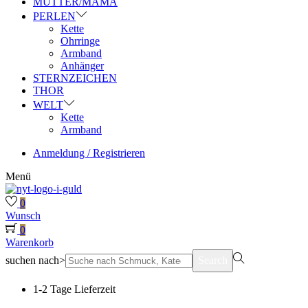
MUTTER/MAMA
PERLEN
Kette
Ohrringe
Armband
Anhänger
STERNZEICHEN
THOR
WELT
Kette
Armband
Anmeldung / Registrieren
Menü
0
Wunsch
0
Warenkorb
suchen nach>
Search
1-2 Tage Lieferzeit