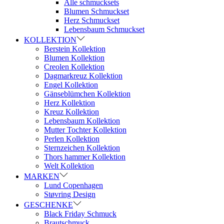
Alle schmucksets
Blumen Schmuckset
Herz Schmuckset
Lebensbaum Schmuckset
KOLLEKTION
Berstein Kollektion
Blumen Kollektion
Creolen Kollektion
Dagmarkreuz Kollektion
Engel Kollektion
Gänseblümchen Kollektion
Herz Kollektion
Kreuz Kollektion
Lebensbaum Kollektion
Mutter Tochter Kollektion
Perlen Kollektion
Sternzeichen Kollektion
Thors hammer Kollektion
Welt Kollektion
MARKEN
Lund Copenhagen
Støvring Design
GESCHENKE
Black Friday Schmuck
Brautschmuck