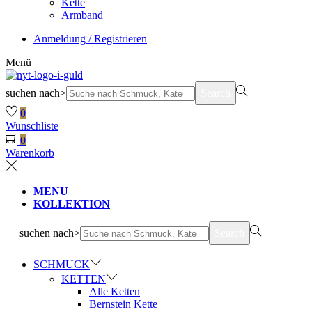
Kette
Armband
Anmeldung / Registrieren
Menü
suchen nach>
Search
0
Wunschliste
0
Warenkorb
MENU
KOLLEKTION
suchen nach>
Search
SCHMUCK
KETTEN
Alle Ketten
Bernstein Kette