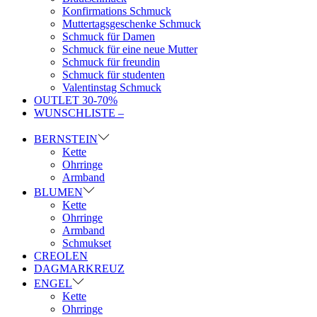
Konfirmations Schmuck
Muttertagsgeschenke Schmuck
Schmuck für Damen
Schmuck für eine neue Mutter
Schmuck für freundin
Schmuck für studenten
Valentinstag Schmuck
OUTLET 30-70%
WUNSCHLISTE –
BERNSTEIN
Kette
Ohrringe
Armband
BLUMEN
Kette
Ohrringe
Armband
Schmukset
CREOLEN
DAGMARKREUZ
ENGEL
Kette
Ohrringe