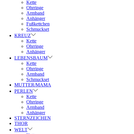
Kette
Ohrringe
Armband
Anhänger
Fußkettchen
Schmuckset
KREUZ
Kette
Ohrringe
Anhänger
LEBENSBAUM
Kette
Ohrringe
Armband
Schmuckset
MUTTER/MAMA
PERLEN
Kette
Ohrringe
Armband
Anhänger
STERNZEICHEN
THOR
WELT