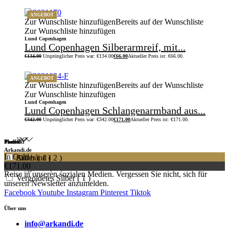
ANGEBOT
Zur Wunschliste hinzufügen
Bereits auf der Wunschliste
Zur Wunschliste hinzufügen
Lund Copenhagen
Lund Copenhagen Silberarmreif, mit...
€
134.00
Ursprünglicher Preis war: €134.00
€
66.00
Aktueller Preis ist: €66.00.
ANGEBOT
Zur Wunschliste hinzufügen
Bereits auf der Wunschliste
Zur Wunschliste hinzufügen
Lund Copenhagen
Lund Copenhagen Schlangenarmband aus...
€
342.00
Ursprünglicher Preis war: €342.00
€
171.00
Aktueller Preis ist: €171.00.
Preis
Produkt
Metall
Farbe
Arkandi.de
In Gold
Armbånd
Silber
( 1 )
( 2 )
Entdecken Sie unser Schmuckuniversum und werden Sie Teil der
€171.00
In Silber
Armreif
( 2 )
Vergoldet
( 1 )
Reise in unseren sozialen Medien. Vergessen Sie nicht, sich für
Vergoldetes Silber
( 1 )
unseren Newsletter anzumelden.
Facebook
Youtube
Instagram
Pinterest
Tiktok
Über uns
info@arkandi.de