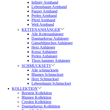
Infinity Armband
Lebensbaum Armband
Panzer Armband
Perlen Armband
Pferd Armband
Welt Armband
KETTENANHÄNGER
Alle Kettenanhänger
Dagmarkreuz Anhänger
Gänseblümchen Anhänger
Herz Anhänger
Kreuz Anhänger
Perlen Anhänger
Thors hammer Anhänger
SCHMUCKSETS
Alle schmucksets
Blumen Schmuckset
Herz Schmuckset
Lebensbaum Schmuckset
KOLLEKTION
Berstein Kollektion
Blumen Kollektion
Creolen Kollektion
Dagmarkreuz Kollektion