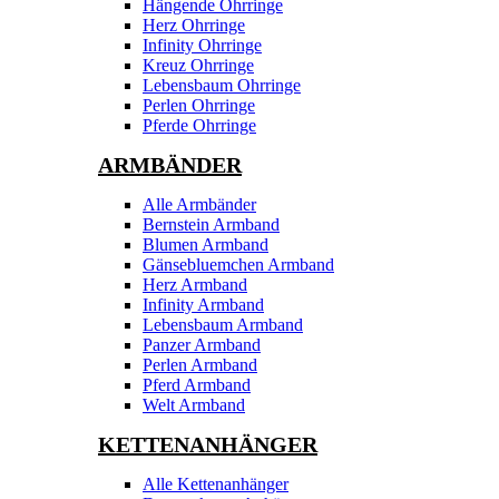
Hängende Ohrringe
Herz Ohrringe
Infinity Ohrringe
Kreuz Ohrringe
Lebensbaum Ohrringe
Perlen Ohrringe
Pferde Ohrringe
ARMBÄNDER
Alle Armbänder
Bernstein Armband
Blumen Armband
Gänsebluemchen Armband
Herz Armband
Infinity Armband
Lebensbaum Armband
Panzer Armband
Perlen Armband
Pferd Armband
Welt Armband
KETTENANHÄNGER
Alle Kettenanhänger