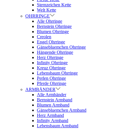
Sternzeichen Kette
Welt Kette
OHRRINGE
Alle Ohrringe
Bernstein Ohrringe
Blumen Ohrringe
Creolen
Engel Ohrringe
Gänsebluemchen Ohrringe
Hängende Ohrringe
Herz Ohrringe
Infinity Ohrringe
Kreuz Ohrringe
Lebensbaum Ohrringe
Perlen Ohrringe
Pferde Ohrringe
ARMBÄNDER
Alle Armbänder
Bernstein Armband
Blumen Armband
Gänsebluemchen Armband
Herz Armband
Infinity Armband
Lebensbaum Armband