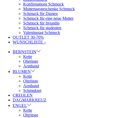
Konfirmations Schmuck
Muttertagsgeschenke Schmuck
Schmuck für Damen
Schmuck für eine neue Mutter
Schmuck für freundin
Schmuck für studenten
Valentinstag Schmuck
OUTLET 30-70%
WUNSCHLISTE –
BERNSTEIN
Kette
Ohrringe
Armband
BLUMEN
Kette
Ohrringe
Armband
Schmukset
CREOLEN
DAGMARKREUZ
ENGEL
Kette
Ohrringe