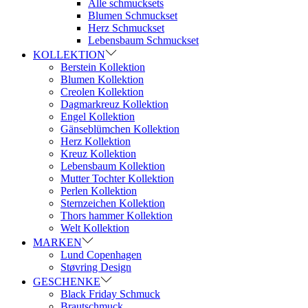
Alle schmucksets
Blumen Schmuckset
Herz Schmuckset
Lebensbaum Schmuckset
KOLLEKTION
Berstein Kollektion
Blumen Kollektion
Creolen Kollektion
Dagmarkreuz Kollektion
Engel Kollektion
Gänseblümchen Kollektion
Herz Kollektion
Kreuz Kollektion
Lebensbaum Kollektion
Mutter Tochter Kollektion
Perlen Kollektion
Sternzeichen Kollektion
Thors hammer Kollektion
Welt Kollektion
MARKEN
Lund Copenhagen
Støvring Design
GESCHENKE
Black Friday Schmuck
Brautschmuck