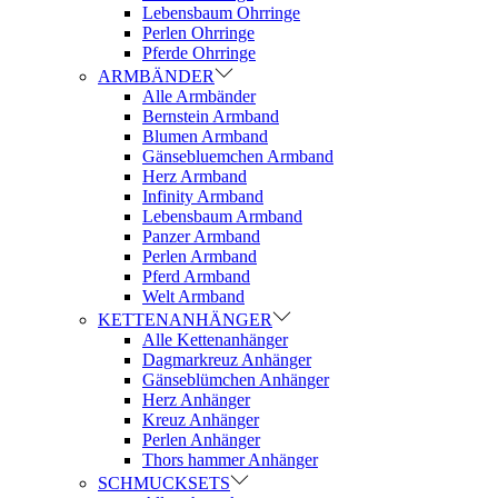
Lebensbaum Ohrringe
Perlen Ohrringe
Pferde Ohrringe
ARMBÄNDER
Alle Armbänder
Bernstein Armband
Blumen Armband
Gänsebluemchen Armband
Herz Armband
Infinity Armband
Lebensbaum Armband
Panzer Armband
Perlen Armband
Pferd Armband
Welt Armband
KETTENANHÄNGER
Alle Kettenanhänger
Dagmarkreuz Anhänger
Gänseblümchen Anhänger
Herz Anhänger
Kreuz Anhänger
Perlen Anhänger
Thors hammer Anhänger
SCHMUCKSETS