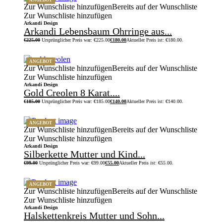
ANGEBOT
Zur Wunschliste hinzufügen
Bereits auf der Wunschliste
Zur Wunschliste hinzufügen
Arkandi Design
Arkandi Lebensbaum Ohrringe aus...
€
225.00
Ursprünglicher Preis war: €225.00
€
180.00
Aktueller Preis ist: €180.00.
ANGEBOT
Zur Wunschliste hinzufügen
Bereits auf der Wunschliste
Zur Wunschliste hinzufügen
Arkandi Design
Gold Creolen 8 Karat....
€
185.00
Ursprünglicher Preis war: €185.00
€
140.00
Aktueller Preis ist: €140.00.
ANGEBOT
Zur Wunschliste hinzufügen
Bereits auf der Wunschliste
Zur Wunschliste hinzufügen
Arkandi Design
Silberkette Mutter und Kind...
€
99.00
Ursprünglicher Preis war: €99.00
€
55.00
Aktueller Preis ist: €55.00.
ANGEBOT
Zur Wunschliste hinzufügen
Bereits auf der Wunschliste
Zur Wunschliste hinzufügen
Arkandi Design
Halskettenkreis Mutter und Sohn...