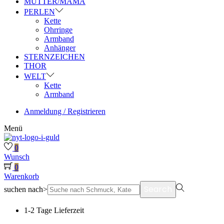
MUTTER/MAMA
PERLEN
Kette
Ohrringe
Armband
Anhänger
STERNZEICHEN
THOR
WELT
Kette
Armband
Anmeldung / Registrieren
Menü
0
Wunsch
0
Warenkorb
Search
suchen nach>
1-2 Tage Lieferzeit