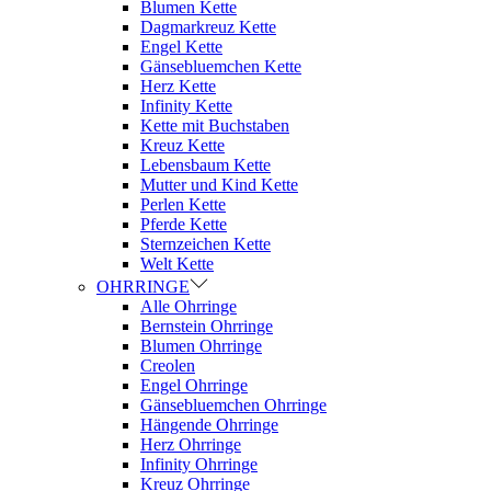
Blumen Kette
Dagmarkreuz Kette
Engel Kette
Gänsebluemchen Kette
Herz Kette
Infinity Kette
Kette mit Buchstaben
Kreuz Kette
Lebensbaum Kette
Mutter und Kind Kette
Perlen Kette
Pferde Kette
Sternzeichen Kette
Welt Kette
OHRRINGE
Alle Ohrringe
Bernstein Ohrringe
Blumen Ohrringe
Creolen
Engel Ohrringe
Gänsebluemchen Ohrringe
Hängende Ohrringe
Herz Ohrringe
Infinity Ohrringe
Kreuz Ohrringe