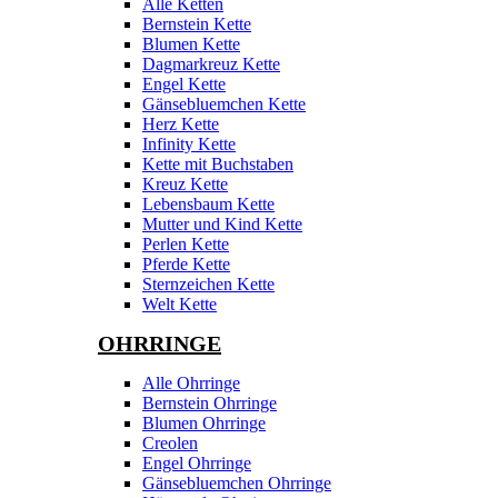
Alle Ketten
Bernstein Kette
Blumen Kette
Dagmarkreuz Kette
Engel Kette
Gänsebluemchen Kette
Herz Kette
Infinity Kette
Kette mit Buchstaben
Kreuz Kette
Lebensbaum Kette
Mutter und Kind Kette
Perlen Kette
Pferde Kette
Sternzeichen Kette
Welt Kette
OHRRINGE
Alle Ohrringe
Bernstein Ohrringe
Blumen Ohrringe
Creolen
Engel Ohrringe
Gänsebluemchen Ohrringe