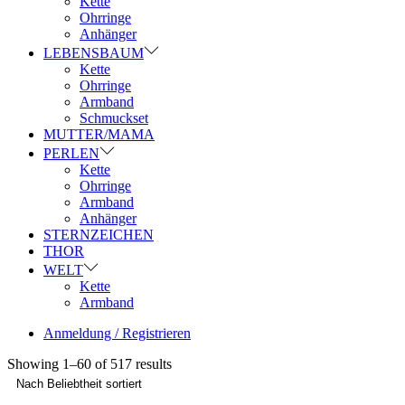
Kette
Ohrringe
Anhänger
LEBENSBAUM
Kette
Ohrringe
Armband
Schmuckset
MUTTER/MAMA
PERLEN
Kette
Ohrringe
Armband
Anhänger
STERNZEICHEN
THOR
WELT
Kette
Armband
Anmeldung / Registrieren
Showing
1
–
60
of 517 results