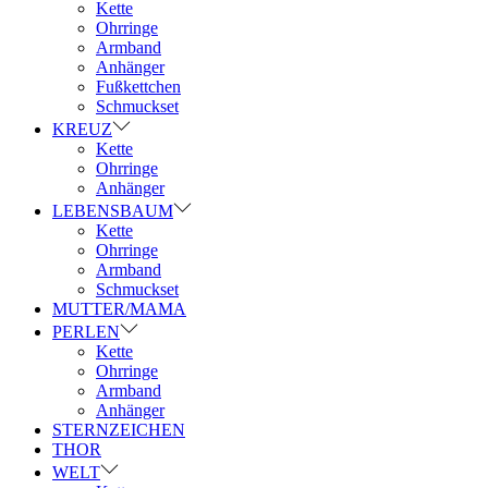
Kette
Ohrringe
Armband
Anhänger
Fußkettchen
Schmuckset
KREUZ
Kette
Ohrringe
Anhänger
LEBENSBAUM
Kette
Ohrringe
Armband
Schmuckset
MUTTER/MAMA
PERLEN
Kette
Ohrringe
Armband
Anhänger
STERNZEICHEN
THOR
WELT