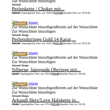
Zur Wunschliste hinzufügen
Arkandi
Perlenkette / Choker mit...
€
204.90
Ursprünglicher Preis war: €204.90
€
178.00
Aktueller Preis ist: €178.00.
ANGEBOT
Zur Wunschliste hinzufügen
Bereits auf der Wunschliste
Zur Wunschliste hinzufügen
Arkandi Design
Perlenohrringe Gold 14 Karat,...
€
265.00
Ursprünglicher Preis war: €265.00
€
212.00
Aktueller Preis ist: €212.00.
ANGEBOT
Zur Wunschliste hinzufügen
Bereits auf der Wunschliste
Zur Wunschliste hinzufügen
Arkandi Design
Silberne, hängende Ohrringe mit...
€
28.00
Ursprünglicher Preis war: €28.00
€
26.00
Aktueller Preis ist: €26.00.
ANGEBOT
Zur Wunschliste hinzufügen
Bereits auf der Wunschliste
Zur Wunschliste hinzufügen
Arkandi Design
Arkandi Herz/Love Halskette in...
€
70.00
Ursprünglicher Preis war: €70.00
€
35.00
Aktueller Preis ist: €35.00.