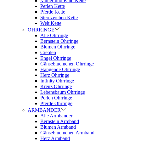
Mutter und Kind Kette
Perlen Kette
Pferde Kette
Sternzeichen Kette
Welt Kette
OHRRINGE
Alle Ohrringe
Bernstein Ohrringe
Blumen Ohrringe
Creolen
Engel Ohrringe
Gänsebluemchen Ohrringe
Hängende Ohrringe
Herz Ohrringe
Infinity Ohrringe
Kreuz Ohrringe
Lebensbaum Ohrringe
Perlen Ohrringe
Pferde Ohrringe
ARMBÄNDER
Alle Armbänder
Bernstein Armband
Blumen Armband
Gänsebluemchen Armband
Herz Armband