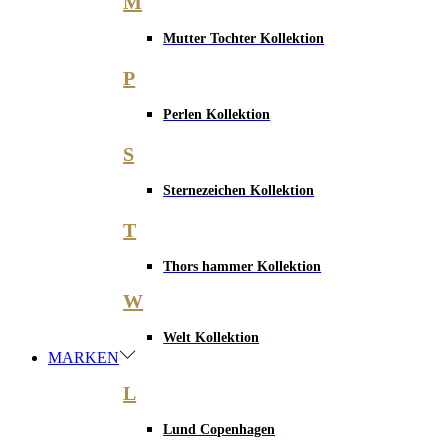
M
Mutter Tochter Kollektion
P
Perlen Kollektion
S
Sternezeichen Kollektion
T
Thors hammer Kollektion
W
Welt Kollektion
MARKEN
L
Lund Copenhagen