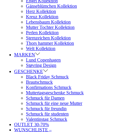
Engel Kollektion
Gänseblümchen Kollektion
Herz Kollektion
Kreuz Kollektion
Lebensbaum Kollektion
Mutter Tochter Kollektion
Perlen Kollektion
Sternzeichen Kollektion
Thors hammer Kollektion
Welt Kollektion
MARKEN
Lund Copenhagen
Støvring Design
GESCHENKE
Black Friday Schmuck
Brautschmuck
Konfirmations Schmuck
Muttertagsgeschenke Schmuck
Schmuck für Damen
Schmuck für eine neue Mutter
Schmuck für freundin
Schmuck für studenten
Valentinstag Schmuck
OUTLET 30-70%
WUNSCHLISTE –