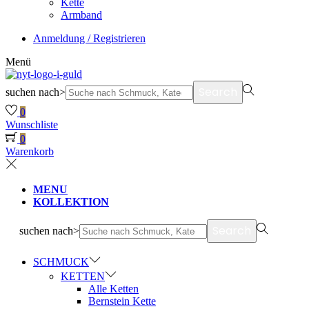
Kette
Armband
Anmeldung / Registrieren
Menü
Search
suchen nach>
0
Wunschliste
0
Warenkorb
MENU
KOLLEKTION
Search
suchen nach>
SCHMUCK
KETTEN
Alle Ketten
Bernstein Kette