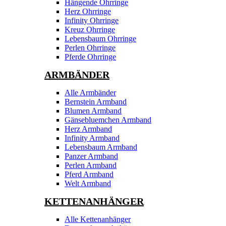
Hängende Ohrringe
Herz Ohrringe
Infinity Ohrringe
Kreuz Ohrringe
Lebensbaum Ohrringe
Perlen Ohrringe
Pferde Ohrringe
ARMBÄNDER
Alle Armbänder
Bernstein Armband
Blumen Armband
Gänsebluemchen Armband
Herz Armband
Infinity Armband
Lebensbaum Armband
Panzer Armband
Perlen Armband
Pferd Armband
Welt Armband
KETTENANHÄNGER
Alle Kettenanhänger