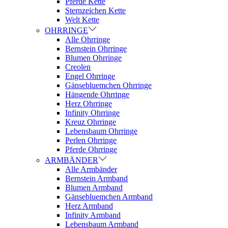
Pferde Kette
Sternzeichen Kette
Welt Kette
OHRRINGE
Alle Ohrringe
Bernstein Ohrringe
Blumen Ohrringe
Creolen
Engel Ohrringe
Gänsebluemchen Ohrringe
Hängende Ohrringe
Herz Ohrringe
Infinity Ohrringe
Kreuz Ohrringe
Lebensbaum Ohrringe
Perlen Ohrringe
Pferde Ohrringe
ARMBÄNDER
Alle Armbänder
Bernstein Armband
Blumen Armband
Gänsebluemchen Armband
Herz Armband
Infinity Armband
Lebensbaum Armband