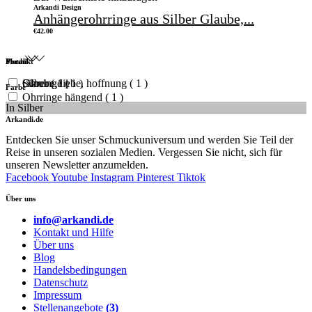
Arkandi Design
Anhängerohrringe aus Silber Glaube,...
€
42.00
Produkt
Form
Metall
Ohrringe
Glaube, liebe, hoffnung
Silber
( 1 )
( 1 )
( 1 )
Farbe
Ohrringe hängend
( 1 )
In Silber
Arkandi.de
Entdecken Sie unser Schmuckuniversum und werden Sie Teil der
Reise in unseren sozialen Medien. Vergessen Sie nicht, sich für
unseren Newsletter anzumelden.
Facebook
Youtube
Instagram
Pinterest
Tiktok
Über uns
info@arkandi.de
Kontakt und Hilfe
Über uns
Blog
Handelsbedingungen
Datenschutz
Impressum
Stellenangebote
(3)