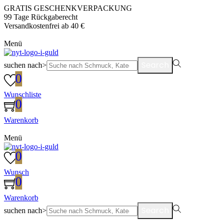
GRATIS GESCHENKVERPACKUNG
99 Tage Rückgaberecht
Versandkostenfrei ab 40 €
Menü
Search
suchen nach>
0
Wunschliste
0
Warenkorb
Menü
0
Wunsch
0
Warenkorb
Search
suchen nach>