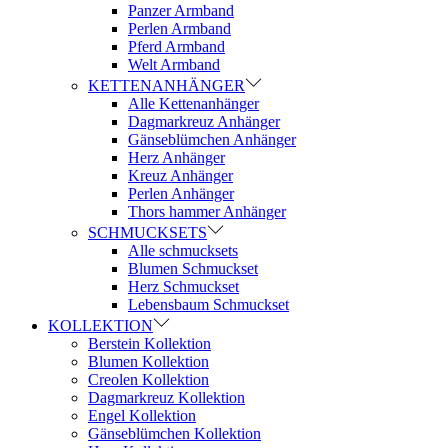
Panzer Armband
Perlen Armband
Pferd Armband
Welt Armband
KETTENANHÄNGER
Alle Kettenanhänger
Dagmarkreuz Anhänger
Gänseblümchen Anhänger
Herz Anhänger
Kreuz Anhänger
Perlen Anhänger
Thors hammer Anhänger
SCHMUCKSETS
Alle schmucksets
Blumen Schmuckset
Herz Schmuckset
Lebensbaum Schmuckset
KOLLEKTION
Berstein Kollektion
Blumen Kollektion
Creolen Kollektion
Dagmarkreuz Kollektion
Engel Kollektion
Gänseblümchen Kollektion