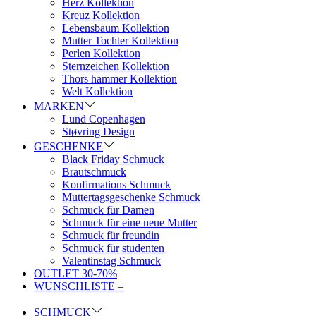
Herz Kollektion
Kreuz Kollektion
Lebensbaum Kollektion
Mutter Tochter Kollektion
Perlen Kollektion
Sternzeichen Kollektion
Thors hammer Kollektion
Welt Kollektion
MARKEN
Lund Copenhagen
Støvring Design
GESCHENKE
Black Friday Schmuck
Brautschmuck
Konfirmations Schmuck
Muttertagsgeschenke Schmuck
Schmuck für Damen
Schmuck für eine neue Mutter
Schmuck für freundin
Schmuck für studenten
Valentinstag Schmuck
OUTLET 30-70%
WUNSCHLISTE –
SCHMUCK