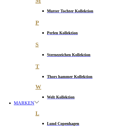
M
Mutter Tochter Kollektion
P
Perlen Kollektion
S
Sternezeichen Kollektion
T
Thors hammer Kollektion
W
Welt Kollektion
MARKEN
L
Lund Copenhagen