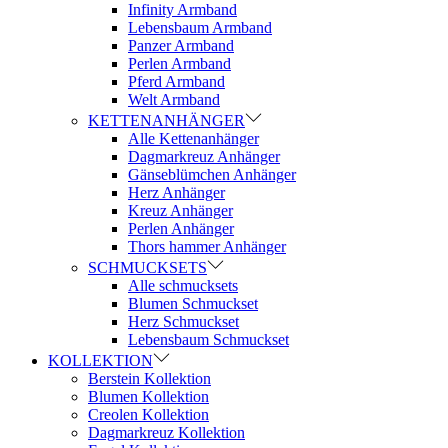
Infinity Armband
Lebensbaum Armband
Panzer Armband
Perlen Armband
Pferd Armband
Welt Armband
KETTENANHÄNGER
Alle Kettenanhänger
Dagmarkreuz Anhänger
Gänseblümchen Anhänger
Herz Anhänger
Kreuz Anhänger
Perlen Anhänger
Thors hammer Anhänger
SCHMUCKSETS
Alle schmucksets
Blumen Schmuckset
Herz Schmuckset
Lebensbaum Schmuckset
KOLLEKTION
Berstein Kollektion
Blumen Kollektion
Creolen Kollektion
Dagmarkreuz Kollektion