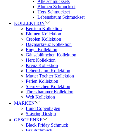
Alle schmucksets
Blumen Schmuckset
Herz Schmuckset
Lebensbaum Schmuckset
KOLLEKTION
Berstein Kollektion
Blumen Kollektion
Creolen Kollektion
Dagmarkreuz Kollektion
Engel Kollektion
Gänseblümchen Kollektion
Herz Kollektion
Kreuz Kollektion
Lebensbaum Kollektion
Mutter Tochter Kollektion
Perlen Kollektion
Sternzeichen Kollektion
Thors hammer Kollektion
Welt Kollektion
MARKEN
Lund Copenhagen
Støvring Design
GESCHENKE
Black Friday Schmuck
Brautschmuck