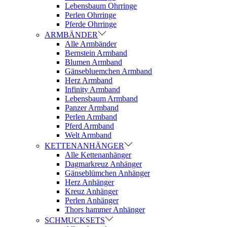
Lebensbaum Ohrringe
Perlen Ohrringe
Pferde Ohrringe
ARMBÄNDER
Alle Armbänder
Bernstein Armband
Blumen Armband
Gänsebluemchen Armband
Herz Armband
Infinity Armband
Lebensbaum Armband
Panzer Armband
Perlen Armband
Pferd Armband
Welt Armband
KETTENANHÄNGER
Alle Kettenanhänger
Dagmarkreuz Anhänger
Gänseblümchen Anhänger
Herz Anhänger
Kreuz Anhänger
Perlen Anhänger
Thors hammer Anhänger
SCHMUCKSETS