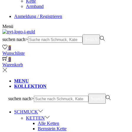
Kette
Armband
Anmeldung / Registrieren
Menü
suchen nach>
Search
0
Wunschliste
0
Warenkorb
MENU
KOLLEKTION
suchen nach>
Search
SCHMUCK
KETTEN
Alle Ketten
Bernstein Kette