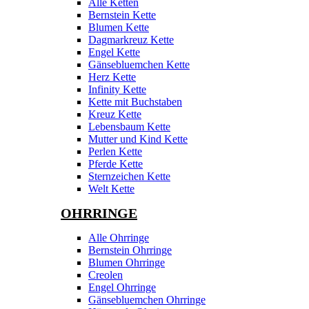
Alle Ketten
Bernstein Kette
Blumen Kette
Dagmarkreuz Kette
Engel Kette
Gänsebluemchen Kette
Herz Kette
Infinity Kette
Kette mit Buchstaben
Kreuz Kette
Lebensbaum Kette
Mutter und Kind Kette
Perlen Kette
Pferde Kette
Sternzeichen Kette
Welt Kette
OHRRINGE
Alle Ohrringe
Bernstein Ohrringe
Blumen Ohrringe
Creolen
Engel Ohrringe
Gänsebluemchen Ohrringe