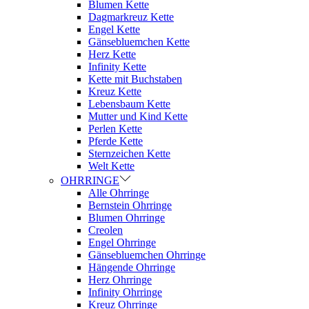
Blumen Kette
Dagmarkreuz Kette
Engel Kette
Gänsebluemchen Kette
Herz Kette
Infinity Kette
Kette mit Buchstaben
Kreuz Kette
Lebensbaum Kette
Mutter und Kind Kette
Perlen Kette
Pferde Kette
Sternzeichen Kette
Welt Kette
OHRRINGE
Alle Ohrringe
Bernstein Ohrringe
Blumen Ohrringe
Creolen
Engel Ohrringe
Gänsebluemchen Ohrringe
Hängende Ohrringe
Herz Ohrringe
Infinity Ohrringe
Kreuz Ohrringe