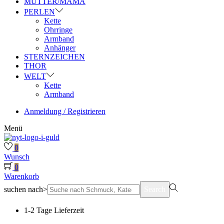
MUTTER/MAMA
PERLEN
Kette
Ohrringe
Armband
Anhänger
STERNZEICHEN
THOR
WELT
Kette
Armband
Anmeldung / Registrieren
Menü
0
Wunsch
0
Warenkorb
suchen nach>
Search
1-2 Tage Lieferzeit