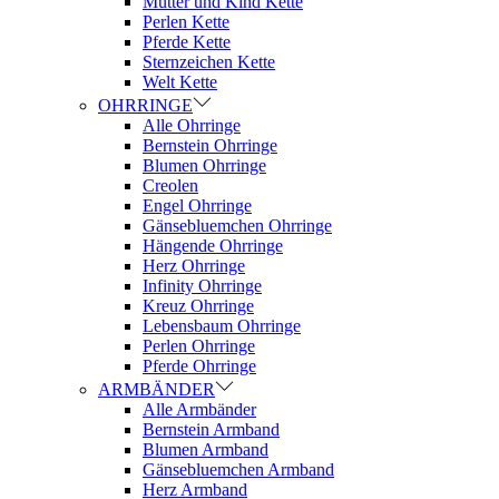
Mutter und Kind Kette
Perlen Kette
Pferde Kette
Sternzeichen Kette
Welt Kette
OHRRINGE
Alle Ohrringe
Bernstein Ohrringe
Blumen Ohrringe
Creolen
Engel Ohrringe
Gänsebluemchen Ohrringe
Hängende Ohrringe
Herz Ohrringe
Infinity Ohrringe
Kreuz Ohrringe
Lebensbaum Ohrringe
Perlen Ohrringe
Pferde Ohrringe
ARMBÄNDER
Alle Armbänder
Bernstein Armband
Blumen Armband
Gänsebluemchen Armband
Herz Armband