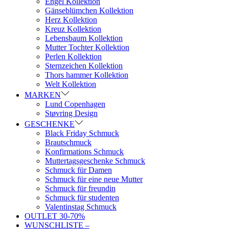
Engel Kollektion
Gänseblümchen Kollektion
Herz Kollektion
Kreuz Kollektion
Lebensbaum Kollektion
Mutter Tochter Kollektion
Perlen Kollektion
Sternzeichen Kollektion
Thors hammer Kollektion
Welt Kollektion
MARKEN
Lund Copenhagen
Støvring Design
GESCHENKE
Black Friday Schmuck
Brautschmuck
Konfirmations Schmuck
Muttertagsgeschenke Schmuck
Schmuck für Damen
Schmuck für eine neue Mutter
Schmuck für freundin
Schmuck für studenten
Valentinstag Schmuck
OUTLET 30-70%
WUNSCHLISTE –