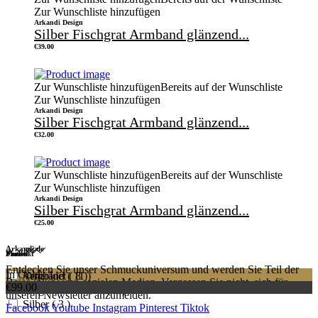
Zur Wunschliste hinzufügen
Arkandi Design
Silber Fischgrat Armband glänzend...
€
39.00
Zur Wunschliste hinzufügen
Bereits auf der Wunschliste
Zur Wunschliste hinzufügen
Arkandi Design
Silber Fischgrat Armband glänzend...
€
32.00
Zur Wunschliste hinzufügen
Bereits auf der Wunschliste
Zur Wunschliste hinzufügen
Arkandi Design
Silber Fischgrat Armband glänzend...
€
25.00
Arkandi.de
Preis
Produkt
Metall
Farbe
Entdecken Sie unser Schmuckuniversum und werden Sie Teil der
In Gold
Armbånd
Vergoldet
( 11 )
( 8 )
Reise in unseren sozialen Medien. Vergessen Sie nicht, sich für
€99.00
In Silber
Vergoldetes Silber
( 8 )
unseren Newsletter anzumelden.
Silber
( 3 )
Facebook
Youtube
Instagram
Pinterest
Tiktok