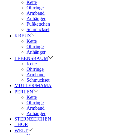
Kette
Ohrringe
Armband
Anhänger
Fußkettchen
Schmuckset
KREUZ
Kette
Ohrringe
Anhänger
LEBENSBAUM
Kette
Ohrringe
Armband
Schmuckset
MUTTER/MAMA
PERLEN
Kette
Ohrringe
Armband
Anhänger
STERNZEICHEN
THOR
WELT