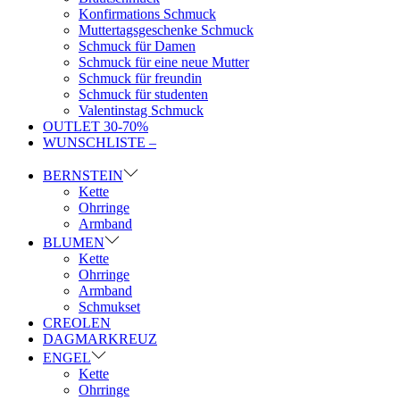
Konfirmations Schmuck
Muttertagsgeschenke Schmuck
Schmuck für Damen
Schmuck für eine neue Mutter
Schmuck für freundin
Schmuck für studenten
Valentinstag Schmuck
OUTLET 30-70%
WUNSCHLISTE –
BERNSTEIN
Kette
Ohrringe
Armband
BLUMEN
Kette
Ohrringe
Armband
Schmukset
CREOLEN
DAGMARKREUZ
ENGEL
Kette
Ohrringe