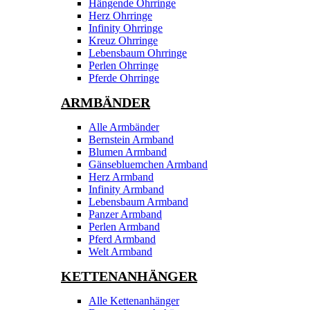
Hängende Ohrringe
Herz Ohrringe
Infinity Ohrringe
Kreuz Ohrringe
Lebensbaum Ohrringe
Perlen Ohrringe
Pferde Ohrringe
ARMBÄNDER
Alle Armbänder
Bernstein Armband
Blumen Armband
Gänsebluemchen Armband
Herz Armband
Infinity Armband
Lebensbaum Armband
Panzer Armband
Perlen Armband
Pferd Armband
Welt Armband
KETTENANHÄNGER
Alle Kettenanhänger