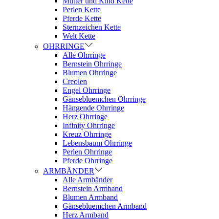
Mutter und Kind Kette
Perlen Kette
Pferde Kette
Sternzeichen Kette
Welt Kette
OHRRINGE
Alle Ohrringe
Bernstein Ohrringe
Blumen Ohrringe
Creolen
Engel Ohrringe
Gänsebluemchen Ohrringe
Hängende Ohrringe
Herz Ohrringe
Infinity Ohrringe
Kreuz Ohrringe
Lebensbaum Ohrringe
Perlen Ohrringe
Pferde Ohrringe
ARMBÄNDER
Alle Armbänder
Bernstein Armband
Blumen Armband
Gänsebluemchen Armband
Herz Armband