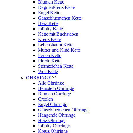
Blumen Kette
Dagmarkreuz Kette
Engel Kette
Gänsebluemchen Kette
Herz Kette
Infinity Kette
Kette mit Buchstaben
Kreuz Kette
Lebensbaum Kette
Mutter und Kind Kette
Perlen Kette
Pferde Kette
Sternzeichen Kette
Welt Kette
OHRRINGE
Alle Ohrringe
Bernstein Ohrringe
Blumen Ohrringe
Creolen
Engel Ohrringe
Gänsebluemchen Ohrringe
Hängende Ohrringe
Herz Ohrringe
Infinity Ohrringe
Kreuz Ohrringe