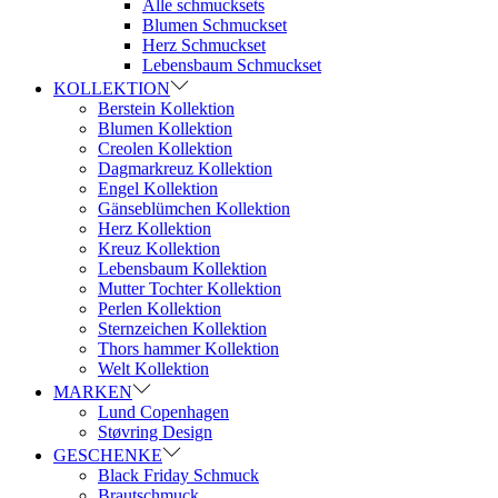
Alle schmucksets
Blumen Schmuckset
Herz Schmuckset
Lebensbaum Schmuckset
KOLLEKTION
Berstein Kollektion
Blumen Kollektion
Creolen Kollektion
Dagmarkreuz Kollektion
Engel Kollektion
Gänseblümchen Kollektion
Herz Kollektion
Kreuz Kollektion
Lebensbaum Kollektion
Mutter Tochter Kollektion
Perlen Kollektion
Sternzeichen Kollektion
Thors hammer Kollektion
Welt Kollektion
MARKEN
Lund Copenhagen
Støvring Design
GESCHENKE
Black Friday Schmuck
Brautschmuck