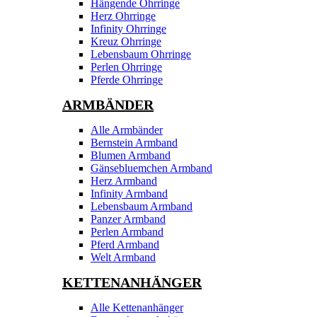
Hängende Ohrringe
Herz Ohrringe
Infinity Ohrringe
Kreuz Ohrringe
Lebensbaum Ohrringe
Perlen Ohrringe
Pferde Ohrringe
ARMBÄNDER
Alle Armbänder
Bernstein Armband
Blumen Armband
Gänsebluemchen Armband
Herz Armband
Infinity Armband
Lebensbaum Armband
Panzer Armband
Perlen Armband
Pferd Armband
Welt Armband
KETTENANHÄNGER
Alle Kettenanhänger