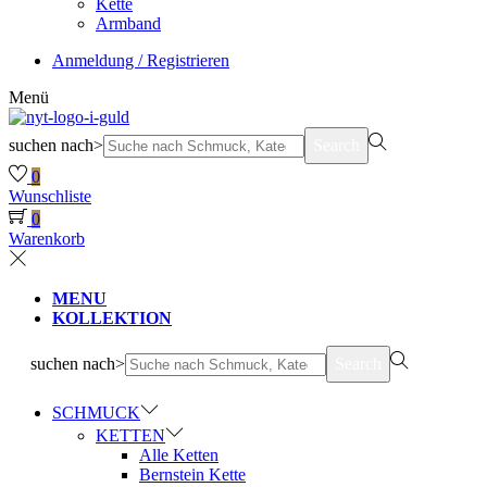
Kette
Armband
Anmeldung / Registrieren
Menü
suchen nach>
Search
0
Wunschliste
0
Warenkorb
MENU
KOLLEKTION
suchen nach>
Search
SCHMUCK
KETTEN
Alle Ketten
Bernstein Kette