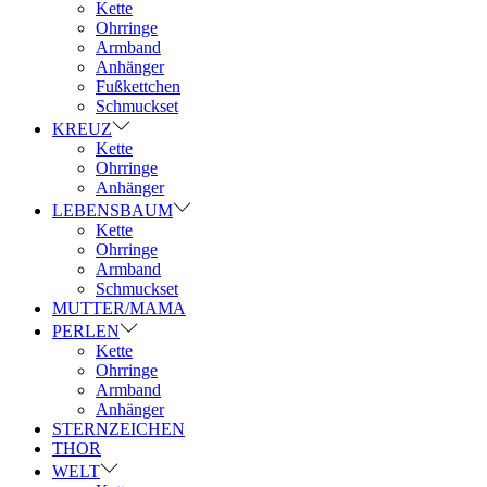
Kette
Ohrringe
Armband
Anhänger
Fußkettchen
Schmuckset
KREUZ
Kette
Ohrringe
Anhänger
LEBENSBAUM
Kette
Ohrringe
Armband
Schmuckset
MUTTER/MAMA
PERLEN
Kette
Ohrringe
Armband
Anhänger
STERNZEICHEN
THOR
WELT