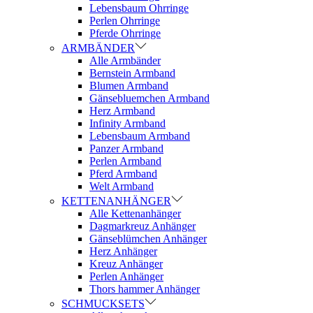
Lebensbaum Ohrringe
Perlen Ohrringe
Pferde Ohrringe
ARMBÄNDER
Alle Armbänder
Bernstein Armband
Blumen Armband
Gänsebluemchen Armband
Herz Armband
Infinity Armband
Lebensbaum Armband
Panzer Armband
Perlen Armband
Pferd Armband
Welt Armband
KETTENANHÄNGER
Alle Kettenanhänger
Dagmarkreuz Anhänger
Gänseblümchen Anhänger
Herz Anhänger
Kreuz Anhänger
Perlen Anhänger
Thors hammer Anhänger
SCHMUCKSETS