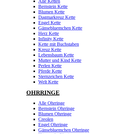
Alle Ketten
Bernstein Kette
Blumen Kette
Dagmarkreuz Kette
Engel Kette
Gänsebluemchen Kette
Herz Kette
Infinity Kette
Kette mit Buchstaben
Kreuz Kette
Lebensbaum Kette
Mutter und Kind Kette
Perlen Kette
Pferde Kette
Sternzeichen Kette
Welt Kette
OHRRINGE
Alle Ohrringe
Bernstein Ohrringe
Blumen Ohrringe
Creolen
Engel Ohrringe
Gänsebluemchen Ohrringe