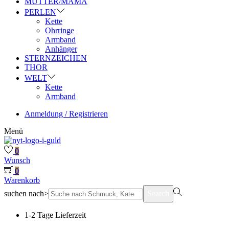
MUTTER/MAMA
PERLEN
Kette
Ohrringe
Armband
Anhänger
STERNZEICHEN
THOR
WELT
Kette
Armband
Anmeldung / Registrieren
Menü
0
Wunsch
0
Warenkorb
suchen nach>
Search
1-2 Tage Lieferzeit