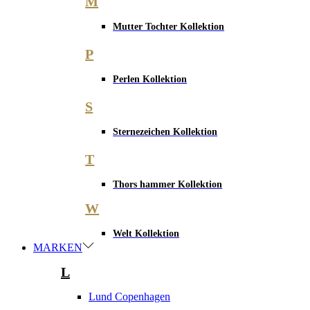
M
Mutter Tochter Kollektion
P
Perlen Kollektion
S
Sternezeichen Kollektion
T
Thors hammer Kollektion
W
Welt Kollektion
MARKEN
L
Lund Copenhagen