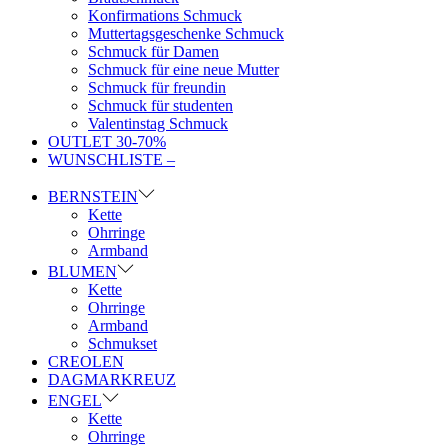
Konfirmations Schmuck
Muttertagsgeschenke Schmuck
Schmuck für Damen
Schmuck für eine neue Mutter
Schmuck für freundin
Schmuck für studenten
Valentinstag Schmuck
OUTLET 30-70%
WUNSCHLISTE –
BERNSTEIN
Kette
Ohrringe
Armband
BLUMEN
Kette
Ohrringe
Armband
Schmukset
CREOLEN
DAGMARKREUZ
ENGEL
Kette
Ohrringe