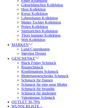
Engel Kollektion
Gänseblümchen Kollektion
Herz Kollektion
Kreuz Kollektion
Lebensbaum Kollektion
Mutter Tochter Kollektion
Perlen Kollektion
Sternzeichen Kollektion
Thors hammer Kollektion
Welt Kollektion
MARKEN
Lund Copenhagen
Støvring Design
GESCHENKE
Black Friday Schmuck
Brautschmuck
Konfirmations Schmuck
Muttertagsgeschenke Schmuck
Schmuck für Damen
Schmuck für eine neue Mutter
Schmuck für freundin
Schmuck für studenten
Valentinstag Schmuck
OUTLET 30-70%
WUNSCHLISTE –