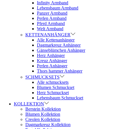
Infinity Armband
Lebensbaum Armband
Panzer Armband
Perlen Armband
Pferd Armband
Welt Armband
KETTENANHÄNGER
Alle Kettenanhänger
Dagmarkreuz Anhänger
Gänseblümchen Anhänger
Herz Anhänger
Kreuz Anhänger
Perlen Anhänger
Thors hammer Anhänger
SCHMUCKSETS
Alle schmucksets
Blumen Schmuckset
Herz Schmuckset
Lebensbaum Schmuckset
KOLLEKTION
Berstein Kollektion
Blumen Kollektion
Creolen Kollektion
Dagmarkreuz Kollektion