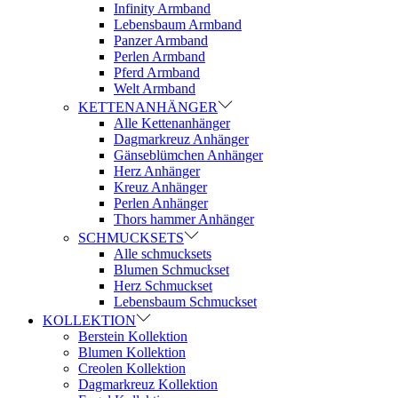
Infinity Armband
Lebensbaum Armband
Panzer Armband
Perlen Armband
Pferd Armband
Welt Armband
KETTENANHÄNGER
Alle Kettenanhänger
Dagmarkreuz Anhänger
Gänseblümchen Anhänger
Herz Anhänger
Kreuz Anhänger
Perlen Anhänger
Thors hammer Anhänger
SCHMUCKSETS
Alle schmucksets
Blumen Schmuckset
Herz Schmuckset
Lebensbaum Schmuckset
KOLLEKTION
Berstein Kollektion
Blumen Kollektion
Creolen Kollektion
Dagmarkreuz Kollektion