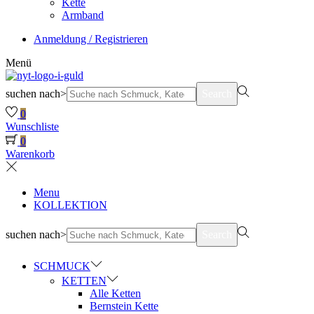
Kette
Armband
Anmeldung / Registrieren
Menü
suchen nach>
Search
0
Wunschliste
0
Warenkorb
Menu
KOLLEKTION
suchen nach>
Search
SCHMUCK
KETTEN
Alle Ketten
Bernstein Kette