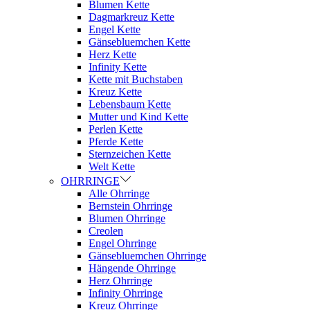
Blumen Kette
Dagmarkreuz Kette
Engel Kette
Gänsebluemchen Kette
Herz Kette
Infinity Kette
Kette mit Buchstaben
Kreuz Kette
Lebensbaum Kette
Mutter und Kind Kette
Perlen Kette
Pferde Kette
Sternzeichen Kette
Welt Kette
OHRRINGE
Alle Ohrringe
Bernstein Ohrringe
Blumen Ohrringe
Creolen
Engel Ohrringe
Gänsebluemchen Ohrringe
Hängende Ohrringe
Herz Ohrringe
Infinity Ohrringe
Kreuz Ohrringe