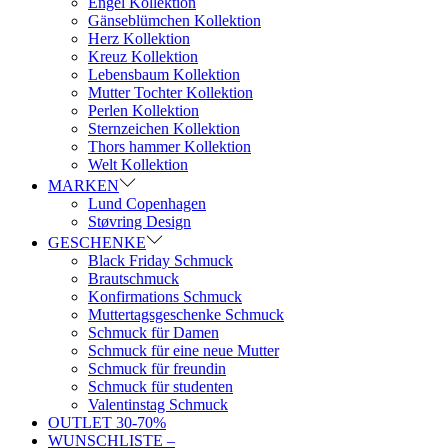
Engel Kollektion
Gänseblümchen Kollektion
Herz Kollektion
Kreuz Kollektion
Lebensbaum Kollektion
Mutter Tochter Kollektion
Perlen Kollektion
Sternzeichen Kollektion
Thors hammer Kollektion
Welt Kollektion
MARKEN
Lund Copenhagen
Støvring Design
GESCHENKE
Black Friday Schmuck
Brautschmuck
Konfirmations Schmuck
Muttertagsgeschenke Schmuck
Schmuck für Damen
Schmuck für eine neue Mutter
Schmuck für freundin
Schmuck für studenten
Valentinstag Schmuck
OUTLET 30-70%
WUNSCHLISTE –