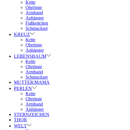
Kette
Ohrringe
Armband
Anhänger
Fußkettchen
Schmuckset
KREUZ
Kette
Ohrringe
Anhänger
LEBENSBAUM
Kette
Ohrringe
Armband
Schmuckset
MUTTER/MAMA
PERLEN
Kette
Ohrringe
Armband
Anhänger
STERNZEICHEN
THOR
WELT