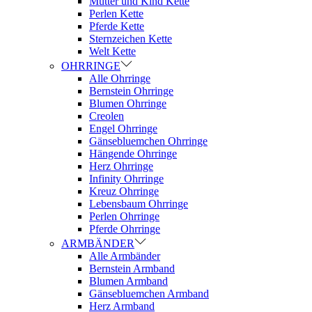
Mutter und Kind Kette
Perlen Kette
Pferde Kette
Sternzeichen Kette
Welt Kette
OHRRINGE
Alle Ohrringe
Bernstein Ohrringe
Blumen Ohrringe
Creolen
Engel Ohrringe
Gänsebluemchen Ohrringe
Hängende Ohrringe
Herz Ohrringe
Infinity Ohrringe
Kreuz Ohrringe
Lebensbaum Ohrringe
Perlen Ohrringe
Pferde Ohrringe
ARMBÄNDER
Alle Armbänder
Bernstein Armband
Blumen Armband
Gänsebluemchen Armband
Herz Armband