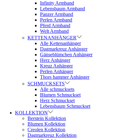
Infinity Armband
Lebensbaum Armband
Panzer Armband
Perlen Armband
Pferd Armband
Welt Armband
KETTENANHÄNGER
Alle Kettenanhänger
Dagmarkreuz Anhänger
Gänseblümchen Anhänger
Herz Anhänger
Kreuz Anhänger
Perlen Anhänger
Thors hammer Anhänger
SCHMUCKSETS
Alle schmucksets
Blumen Schmuckset
Herz Schmuckset
Lebensbaum Schmuckset
KOLLEKTION
Berstein Kollektion
Blumen Kollektion
Creolen Kollektion
Dagmarkreuz Kollektion