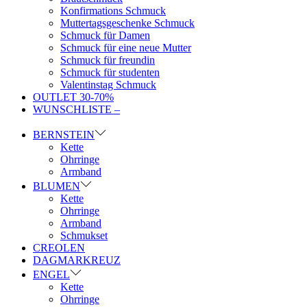
Konfirmations Schmuck
Muttertagsgeschenke Schmuck
Schmuck für Damen
Schmuck für eine neue Mutter
Schmuck für freundin
Schmuck für studenten
Valentinstag Schmuck
OUTLET 30-70%
WUNSCHLISTE –
BERNSTEIN
Kette
Ohrringe
Armband
BLUMEN
Kette
Ohrringe
Armband
Schmukset
CREOLEN
DAGMARKREUZ
ENGEL
Kette
Ohrringe