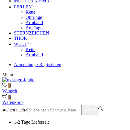
MUTTER/MAMA
PERLEN
Kette
Ohrringe
Armband
Anhänger
STERNZEICHEN
THOR
WELT
Kette
Armband
Anmeldung / Registrieren
Menü
0
Wunsch
0
Warenkorb
suchen nach>
Search
1-2 Tage Lieferzeit