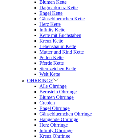
Blumen Kette
Dagmarkreuz Kette
Engel Kette
Gänsebluemchen Kette
Herz Kette
Infinity Kette
Kette mit Buchstaben
Kreuz Kette
Lebensbaum Kette
Mutter und Kind Kette
Perlen Kette
Pferde Kette
Sternzeichen Kette
Welt Kette
OHRRINGE
Alle Ohrringe
Bernstein Ohrringe
Blumen Ohrringe
Creolen
Engel Ohrringe
Gänsebluemchen Ohrringe
Hängende Ohrringe
Herz Ohrringe
Infinity Ohrringe
Kreuz Ohrringe