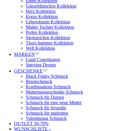
Engel Kollektion
Gänseblümchen Kollektion
Herz Kollektion
Kreuz Kollektion
Lebensbaum Kollektion
Mutter Tochter Kollektion
Perlen Kollektion
Sternzeichen Kollektion
Thors hammer Kollektion
Welt Kollektion
MARKEN
Lund Copenhagen
Støvring Design
GESCHENKE
Black Friday Schmuck
Brautschmuck
Konfirmations Schmuck
Muttertagsgeschenke Schmuck
Schmuck für Damen
Schmuck für eine neue Mutter
Schmuck für freundin
Schmuck für studenten
Valentinstag Schmuck
OUTLET 30-70%
WUNSCHLISTE –