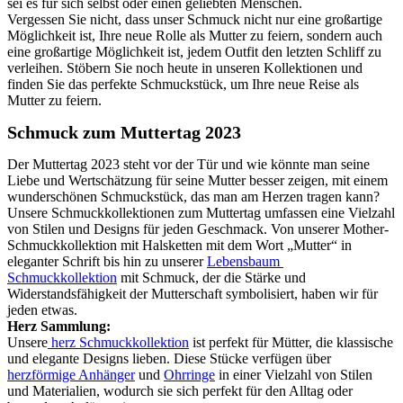
sei es für sich selbst oder einen geliebten Menschen.
Vergessen Sie nicht, dass unser Schmuck nicht nur eine großartige
Möglichkeit ist, Ihre neue Rolle als Mutter zu feiern, sondern auch
eine großartige Möglichkeit ist, jedem Outfit den letzten Schliff zu
verleihen. Stöbern Sie noch heute in unseren Kollektionen und
finden Sie das perfekte Schmuckstück, um Ihre neue Reise als
Mutter zu feiern.
Schmuck zum Muttertag 2023
Der Muttertag 2023 steht vor der Tür und wie könnte man seine
Liebe und Wertschätzung für seine Mutter besser zeigen, mit einem
wunderschönen Schmuckstück, das man am Herzen tragen kann?
Unsere Schmuckkollektionen zum Muttertag umfassen eine Vielzahl
von Stilen und Designs für jeden Geschmack. Von unserer Mother-
Schmuckkollektion mit Halsketten mit dem Wort „Mutter“ in
eleganter Schrift bis hin zu unserer
Lebensbaum
Schmuckkollektion
mit Schmuck, der die Stärke und
Widerstandsfähigkeit der Mutterschaft symbolisiert, haben wir für
jeden etwas.
Herz Sammlung:
Unsere
herz Schmuckkollektion
ist perfekt für Mütter, die klassische
und elegante Designs lieben. Diese Stücke verfügen über
herzförmige Anhänger
und
Ohrringe
in einer Vielzahl von Stilen
und Materialien, wodurch sie sich perfekt für den Alltag oder