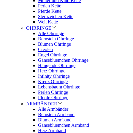
Mutter und Kind Kette
Perlen Kette
Pferde Kette
Sternzeichen Kette
Welt Kette
OHRRINGE
Alle Ohrringe
Bernstein Ohrringe
Blumen Ohrringe
Creolen
Engel Ohrringe
Gänsebluemchen Ohrringe
Hängende Ohrringe
Herz Ohrringe
Infinity Ohrringe
Kreuz Ohrringe
Lebensbaum Ohrringe
Perlen Ohrringe
Pferde Ohrringe
ARMBÄNDER
Alle Armbänder
Bernstein Armband
Blumen Armband
Gänsebluemchen Armband
Herz Armband