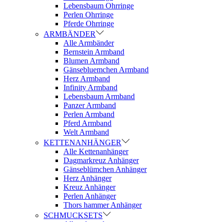
Lebensbaum Ohrringe
Perlen Ohrringe
Pferde Ohrringe
ARMBÄNDER
Alle Armbänder
Bernstein Armband
Blumen Armband
Gänsebluemchen Armband
Herz Armband
Infinity Armband
Lebensbaum Armband
Panzer Armband
Perlen Armband
Pferd Armband
Welt Armband
KETTENANHÄNGER
Alle Kettenanhänger
Dagmarkreuz Anhänger
Gänseblümchen Anhänger
Herz Anhänger
Kreuz Anhänger
Perlen Anhänger
Thors hammer Anhänger
SCHMUCKSETS