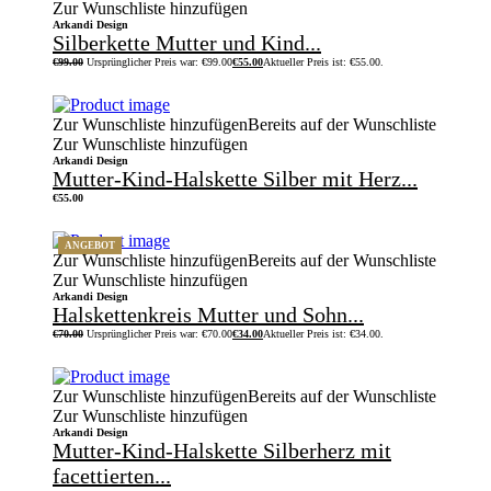
Zur Wunschliste hinzufügen
Arkandi Design
Silberkette Mutter und Kind...
€
99.00
Ursprünglicher Preis war: €99.00
€
55.00
Aktueller Preis ist: €55.00.
Zur Wunschliste hinzufügen
Bereits auf der Wunschliste
Zur Wunschliste hinzufügen
Arkandi Design
Mutter-Kind-Halskette Silber mit Herz...
€
55.00
ANGEBOT
Zur Wunschliste hinzufügen
Bereits auf der Wunschliste
Zur Wunschliste hinzufügen
Arkandi Design
Halskettenkreis Mutter und Sohn...
€
70.00
Ursprünglicher Preis war: €70.00
€
34.00
Aktueller Preis ist: €34.00.
Zur Wunschliste hinzufügen
Bereits auf der Wunschliste
Zur Wunschliste hinzufügen
Arkandi Design
Mutter-Kind-Halskette Silberherz mit
facettierten...