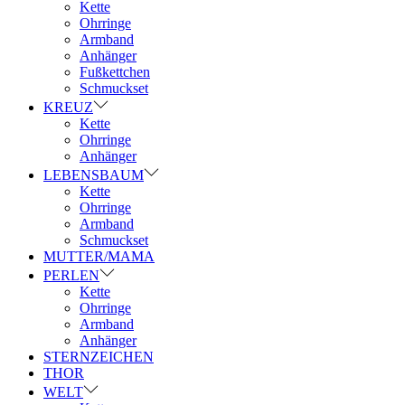
Kette
Ohrringe
Armband
Anhänger
Fußkettchen
Schmuckset
KREUZ
Kette
Ohrringe
Anhänger
LEBENSBAUM
Kette
Ohrringe
Armband
Schmuckset
MUTTER/MAMA
PERLEN
Kette
Ohrringe
Armband
Anhänger
STERNZEICHEN
THOR
WELT