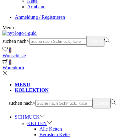
Kette
Armband
Anmeldung / Registrieren
Menü
suchen nach>
Search
0
Wunschliste
0
Warenkorb
MENU
KOLLEKTION
suchen nach>
Search
SCHMUCK
KETTEN
Alle Ketten
Bernstein Kette