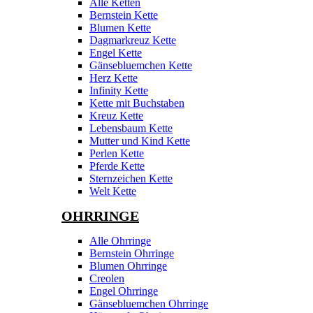
Alle Ketten
Bernstein Kette
Blumen Kette
Dagmarkreuz Kette
Engel Kette
Gänsebluemchen Kette
Herz Kette
Infinity Kette
Kette mit Buchstaben
Kreuz Kette
Lebensbaum Kette
Mutter und Kind Kette
Perlen Kette
Pferde Kette
Sternzeichen Kette
Welt Kette
OHRRINGE
Alle Ohrringe
Bernstein Ohrringe
Blumen Ohrringe
Creolen
Engel Ohrringe
Gänsebluemchen Ohrringe