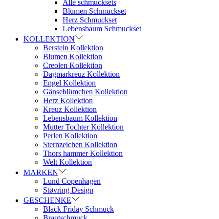
Alle schmucksets
Blumen Schmuckset
Herz Schmuckset
Lebensbaum Schmuckset
KOLLEKTION
Berstein Kollektion
Blumen Kollektion
Creolen Kollektion
Dagmarkreuz Kollektion
Engel Kollektion
Gänseblümchen Kollektion
Herz Kollektion
Kreuz Kollektion
Lebensbaum Kollektion
Mutter Tochter Kollektion
Perlen Kollektion
Sternzeichen Kollektion
Thors hammer Kollektion
Welt Kollektion
MARKEN
Lund Copenhagen
Støvring Design
GESCHENKE
Black Friday Schmuck
Brautschmuck