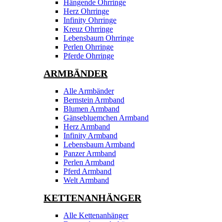
Hängende Ohrringe
Herz Ohrringe
Infinity Ohrringe
Kreuz Ohrringe
Lebensbaum Ohrringe
Perlen Ohrringe
Pferde Ohrringe
ARMBÄNDER
Alle Armbänder
Bernstein Armband
Blumen Armband
Gänsebluemchen Armband
Herz Armband
Infinity Armband
Lebensbaum Armband
Panzer Armband
Perlen Armband
Pferd Armband
Welt Armband
KETTENANHÄNGER
Alle Kettenanhänger