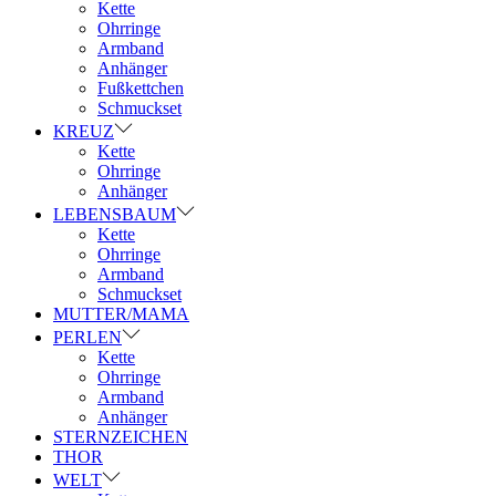
Kette
Ohrringe
Armband
Anhänger
Fußkettchen
Schmuckset
KREUZ
Kette
Ohrringe
Anhänger
LEBENSBAUM
Kette
Ohrringe
Armband
Schmuckset
MUTTER/MAMA
PERLEN
Kette
Ohrringe
Armband
Anhänger
STERNZEICHEN
THOR
WELT