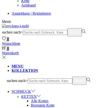
Kette
Armband
Anmeldung / Registrieren
Menü
suchen nach>
Search
0
Wunschliste
0
Warenkorb
MENU
KOLLEKTION
suchen nach>
Search
SCHMUCK
KETTEN
Alle Ketten
Bernstein Kette