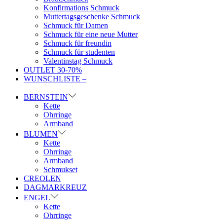
Konfirmations Schmuck
Muttertagsgeschenke Schmuck
Schmuck für Damen
Schmuck für eine neue Mutter
Schmuck für freundin
Schmuck für studenten
Valentinstag Schmuck
OUTLET 30-70%
WUNSCHLISTE –
BERNSTEIN
Kette
Ohrringe
Armband
BLUMEN
Kette
Ohrringe
Armband
Schmukset
CREOLEN
DAGMARKREUZ
ENGEL
Kette
Ohrringe