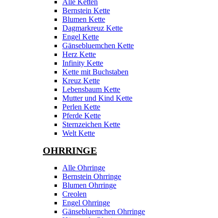
Alle Ketten
Bernstein Kette
Blumen Kette
Dagmarkreuz Kette
Engel Kette
Gänsebluemchen Kette
Herz Kette
Infinity Kette
Kette mit Buchstaben
Kreuz Kette
Lebensbaum Kette
Mutter und Kind Kette
Perlen Kette
Pferde Kette
Sternzeichen Kette
Welt Kette
OHRRINGE
Alle Ohrringe
Bernstein Ohrringe
Blumen Ohrringe
Creolen
Engel Ohrringe
Gänsebluemchen Ohrringe