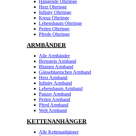
Hängende Ohrringe
Herz Ohrringe
Infinity Ohrringe
Kreuz Ohrringe
Lebensbaum Ohrringe
Perlen Ohrringe
Pferde Ohrringe
ARMBÄNDER
Alle Armbänder
Bernstein Armband
Blumen Armband
Gänsebluemchen Armband
Herz Armband
Infinity Armband
Lebensbaum Armband
Panzer Armband
Perlen Armband
Pferd Armband
Welt Armband
KETTENANHÄNGER
Alle Kettenanhänger