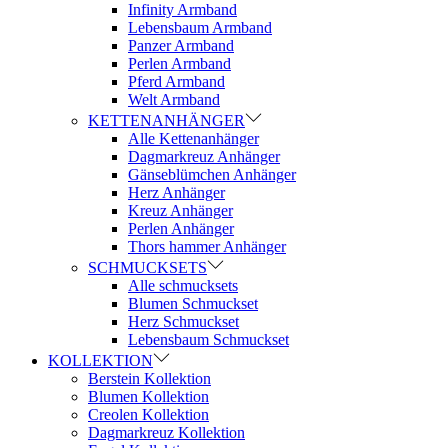
Infinity Armband
Lebensbaum Armband
Panzer Armband
Perlen Armband
Pferd Armband
Welt Armband
KETTENANHÄNGER
Alle Kettenanhänger
Dagmarkreuz Anhänger
Gänseblümchen Anhänger
Herz Anhänger
Kreuz Anhänger
Perlen Anhänger
Thors hammer Anhänger
SCHMUCKSETS
Alle schmucksets
Blumen Schmuckset
Herz Schmuckset
Lebensbaum Schmuckset
KOLLEKTION
Berstein Kollektion
Blumen Kollektion
Creolen Kollektion
Dagmarkreuz Kollektion