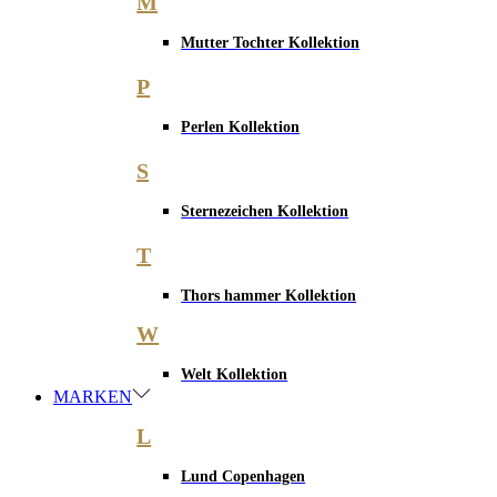
M
Mutter Tochter Kollektion
P
Perlen Kollektion
S
Sternezeichen Kollektion
T
Thors hammer Kollektion
W
Welt Kollektion
MARKEN
L
Lund Copenhagen