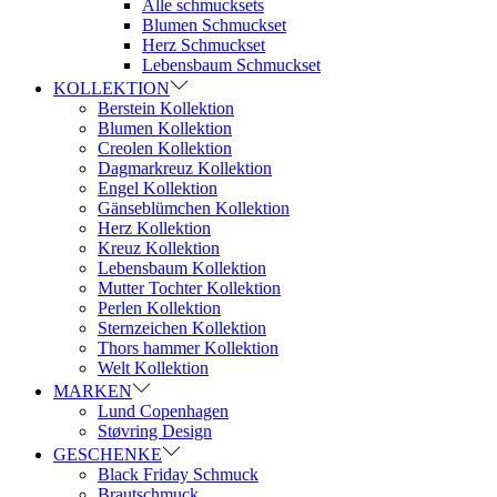
Alle schmucksets
Blumen Schmuckset
Herz Schmuckset
Lebensbaum Schmuckset
KOLLEKTION
Berstein Kollektion
Blumen Kollektion
Creolen Kollektion
Dagmarkreuz Kollektion
Engel Kollektion
Gänseblümchen Kollektion
Herz Kollektion
Kreuz Kollektion
Lebensbaum Kollektion
Mutter Tochter Kollektion
Perlen Kollektion
Sternzeichen Kollektion
Thors hammer Kollektion
Welt Kollektion
MARKEN
Lund Copenhagen
Støvring Design
GESCHENKE
Black Friday Schmuck
Brautschmuck