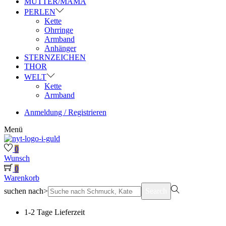
MUTTER/MAMA
PERLEN
Kette
Ohrringe
Armband
Anhänger
STERNZEICHEN
THOR
WELT
Kette
Armband
Anmeldung / Registrieren
Menü
0
Wunsch
0
Warenkorb
suchen nach>
Search
1-2 Tage Lieferzeit