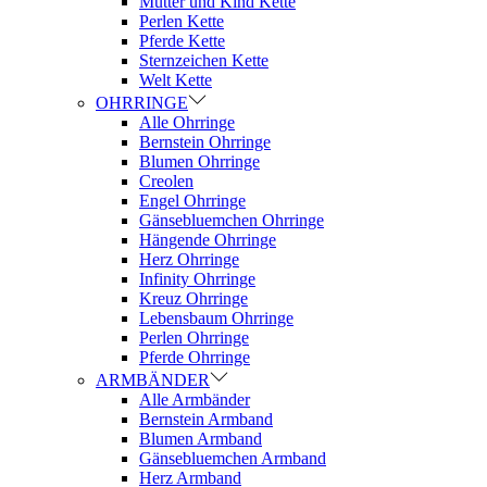
Mutter und Kind Kette
Perlen Kette
Pferde Kette
Sternzeichen Kette
Welt Kette
OHRRINGE
Alle Ohrringe
Bernstein Ohrringe
Blumen Ohrringe
Creolen
Engel Ohrringe
Gänsebluemchen Ohrringe
Hängende Ohrringe
Herz Ohrringe
Infinity Ohrringe
Kreuz Ohrringe
Lebensbaum Ohrringe
Perlen Ohrringe
Pferde Ohrringe
ARMBÄNDER
Alle Armbänder
Bernstein Armband
Blumen Armband
Gänsebluemchen Armband
Herz Armband