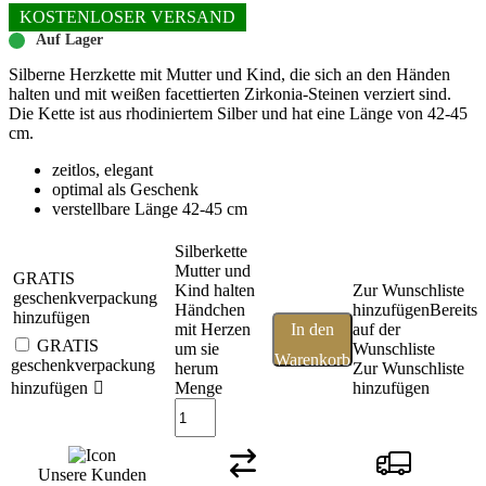
KOSTENLOSER VERSAND
Auf Lager
Silberne Herzkette mit Mutter und Kind, die sich an den Händen
halten und mit weißen facettierten Zirkonia-Steinen verziert sind.
Die Kette ist aus rhodiniertem Silber und hat eine Länge von 42-45
cm.
zeitlos, elegant
optimal als Geschenk
verstellbare Länge 42-45 cm
Silberkette
Mutter und
GRATIS
Kind halten
Zur Wunschliste
geschenkverpackung
Händchen
hinzufügen
Bereits
hinzufügen
mit Herzen
In den
auf der
GRATIS
um sie
Wunschliste
Warenkorb
geschenkverpackung
herum
Zur Wunschliste
hinzufügen
Menge
hinzufügen
Unsere Kunden