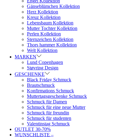
Engel Kollektion
Gänseblümchen Kollektion
Herz Kollektion
Kreuz Kollektion
Lebensbaum Kollektion
Mutter Tochter Kollektion
Perlen Kollektion
Sternzeichen Kollektion
Thors hammer Kollektion
Welt Kollektion
MARKEN
Lund Copenhagen
Støvring Design
GESCHENKE
Black Friday Schmuck
Brautschmuck
Konfirmations Schmuck
Muttertagsgeschenke Schmuck
Schmuck für Damen
Schmuck für eine neue Mutter
Schmuck für freundin
Schmuck für studenten
Valentinstag Schmuck
OUTLET 30-70%
WUNSCHLISTE –