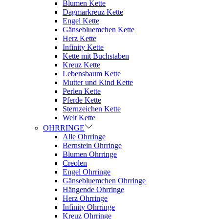
Blumen Kette
Dagmarkreuz Kette
Engel Kette
Gänsebluemchen Kette
Herz Kette
Infinity Kette
Kette mit Buchstaben
Kreuz Kette
Lebensbaum Kette
Mutter und Kind Kette
Perlen Kette
Pferde Kette
Sternzeichen Kette
Welt Kette
OHRRINGE
Alle Ohrringe
Bernstein Ohrringe
Blumen Ohrringe
Creolen
Engel Ohrringe
Gänsebluemchen Ohrringe
Hängende Ohrringe
Herz Ohrringe
Infinity Ohrringe
Kreuz Ohrringe