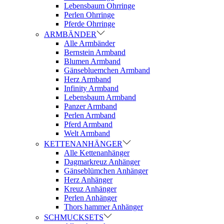
Lebensbaum Ohrringe
Perlen Ohrringe
Pferde Ohrringe
ARMBÄNDER
Alle Armbänder
Bernstein Armband
Blumen Armband
Gänsebluemchen Armband
Herz Armband
Infinity Armband
Lebensbaum Armband
Panzer Armband
Perlen Armband
Pferd Armband
Welt Armband
KETTENANHÄNGER
Alle Kettenanhänger
Dagmarkreuz Anhänger
Gänseblümchen Anhänger
Herz Anhänger
Kreuz Anhänger
Perlen Anhänger
Thors hammer Anhänger
SCHMUCKSETS