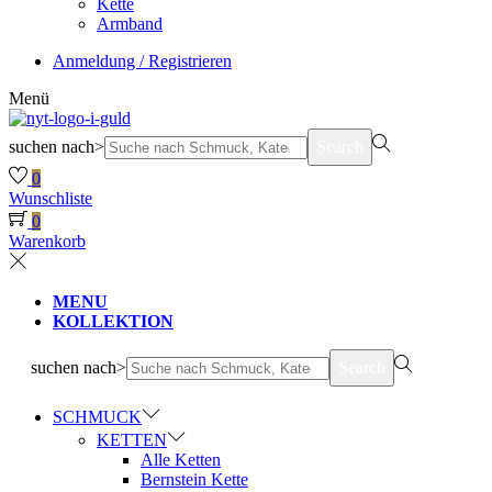
Kette
Armband
Anmeldung / Registrieren
Menü
suchen nach>
Search
0
Wunschliste
0
Warenkorb
MENU
KOLLEKTION
suchen nach>
Search
SCHMUCK
KETTEN
Alle Ketten
Bernstein Kette