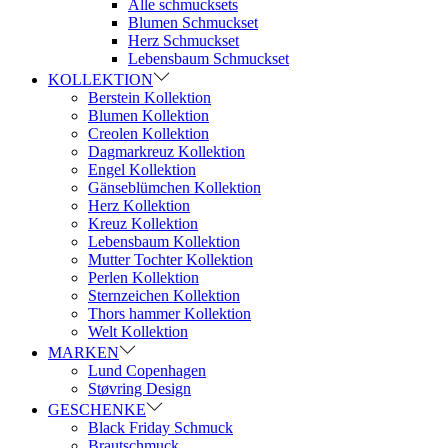
Alle schmucksets
Blumen Schmuckset
Herz Schmuckset
Lebensbaum Schmuckset
KOLLEKTION
Berstein Kollektion
Blumen Kollektion
Creolen Kollektion
Dagmarkreuz Kollektion
Engel Kollektion
Gänseblümchen Kollektion
Herz Kollektion
Kreuz Kollektion
Lebensbaum Kollektion
Mutter Tochter Kollektion
Perlen Kollektion
Sternzeichen Kollektion
Thors hammer Kollektion
Welt Kollektion
MARKEN
Lund Copenhagen
Støvring Design
GESCHENKE
Black Friday Schmuck
Brautschmuck