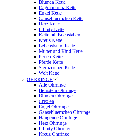
Blumen Kette
Dagmarkreuz Kette
Engel Kette
Gänsebluemchen Kette
Herz Kette
Infinity Kette
Kette mit Buchstaben
Kreuz Kette
Lebensbaum Kette
Mutter und Kind Kette
Perlen Kette
Pferde Kette
Sternzeichen Kette
Welt Kette
OHRRINGE
Alle Ohrringe
Bernstein Ohrringe
Blumen Ohrringe
Creolen
Engel Ohrringe
Gänsebluemchen Ohrringe
Hängende Ohrringe
Herz Ohrringe
Infinity Ohrringe
Kreuz Ohrringe