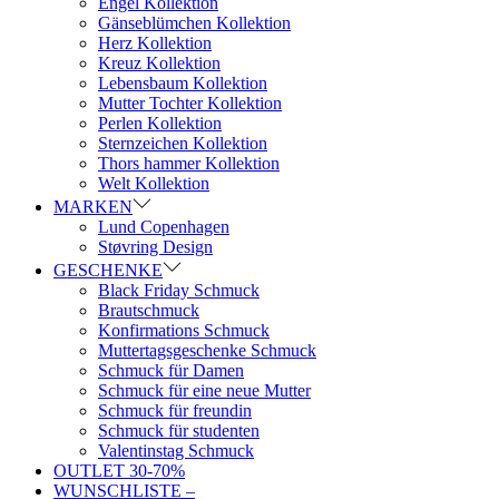
Engel Kollektion
Gänseblümchen Kollektion
Herz Kollektion
Kreuz Kollektion
Lebensbaum Kollektion
Mutter Tochter Kollektion
Perlen Kollektion
Sternzeichen Kollektion
Thors hammer Kollektion
Welt Kollektion
MARKEN
Lund Copenhagen
Støvring Design
GESCHENKE
Black Friday Schmuck
Brautschmuck
Konfirmations Schmuck
Muttertagsgeschenke Schmuck
Schmuck für Damen
Schmuck für eine neue Mutter
Schmuck für freundin
Schmuck für studenten
Valentinstag Schmuck
OUTLET 30-70%
WUNSCHLISTE –