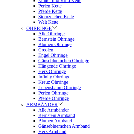
Mutter und Kind Kette
Perlen Kette
Pferde Kette
Sternzeichen Kette
Welt Kette
OHRRINGE
Alle Ohrringe
Bernstein Ohrringe
Blumen Ohrringe
Creolen
Engel Ohrringe
Gänsebluemchen Ohrringe
Hängende Ohrringe
Herz Ohrringe
Infinity Ohrringe
Kreuz Ohrringe
Lebensbaum Ohrringe
Perlen Ohrringe
Pferde Ohrringe
ARMBÄNDER
Alle Armbänder
Bernstein Armband
Blumen Armband
Gänsebluemchen Armband
Herz Armband