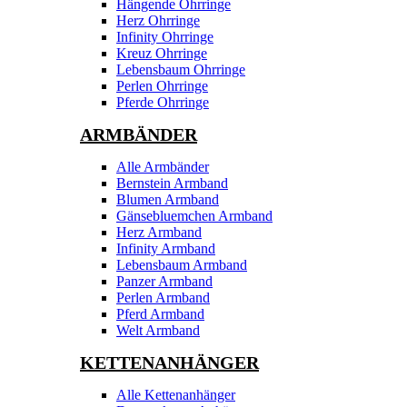
Hängende Ohrringe
Herz Ohrringe
Infinity Ohrringe
Kreuz Ohrringe
Lebensbaum Ohrringe
Perlen Ohrringe
Pferde Ohrringe
ARMBÄNDER
Alle Armbänder
Bernstein Armband
Blumen Armband
Gänsebluemchen Armband
Herz Armband
Infinity Armband
Lebensbaum Armband
Panzer Armband
Perlen Armband
Pferd Armband
Welt Armband
KETTENANHÄNGER
Alle Kettenanhänger