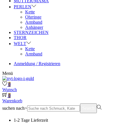
MUTTER/MAMA
PERLEN
Kette
Ohrringe
Armband
Anhänger
STERNZEICHEN
THOR
WELT
Kette
Armband
Anmeldung / Registrieren
Menü
0
Wunsch
0
Warenkorb
suchen nach>
Search
1-2 Tage Lieferzeit