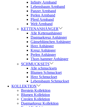
Infinity Armband
Lebensbaum Armband
Panzer Armband
Perlen Armband
Pferd Armband
Welt Armband
KETTENANHÄNGER
Alle Kettenanhänger
Dagmarkreuz Anhänger
Gänseblümchen Anhänger
Herz Anhänger
Kreuz Anhänger
Perlen Anhänger
Thors hammer Anhänger
SCHMUCKSETS
Alle schmucksets
Blumen Schmuckset
Herz Schmuckset
Lebensbaum Schmuckset
KOLLEKTION
Berstein Kollektion
Blumen Kollektion
Creolen Kollektion
Dagmarkreuz Kollektion