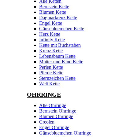
Alle Ketten
Bernstein Kette
Blumen Kette
Dagmarkreuz Kette
Engel Kette
Gänsebluemchen Kette
Herz Kette
Infinity Kette
Kette mit Buchstaben
Kreuz Kette
Lebensbaum Kette
Mutter und Kind Kette
Perlen Kette
Pferde Kette
Sternzeichen Kette
Welt Kette
OHRRINGE
Alle Ohrringe
Bernstein Ohrringe
Blumen Ohrringe
Creolen
Engel Ohrringe
Gänsebluemchen Ohrringe