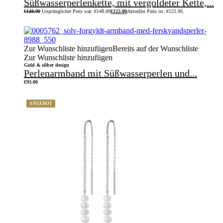
Süßwasserperlenkette, mit vergoldeter Kette,...
€
148.00
Ursprünglicher Preis war: €148.00
€
122.00
Aktueller Preis ist: €122.00.
Zur Wunschliste hinzufügen
Bereits auf der Wunschliste
Zur Wunschliste hinzufügen
Gold & silber design
Perlenarmband mit Süßwasserperlen und...
€
93.00
ANGEBOT