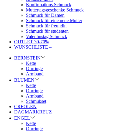
Konfirmations Schmuck
Muttertagsgeschenke Schmuck
Schmuck für Damen
Schmuck für eine neue Mutter
Schmuck für freundin
Schmuck für studenten
Valentinstag Schmuck
OUTLET 30-70%
WUNSCHLISTE –
BERNSTEIN
Kette
Ohrringe
Armband
BLUMEN
Kette
Ohrringe
Armband
Schmukset
CREOLEN
DAGMARKREUZ
ENGEL
Kette
Ohrringe