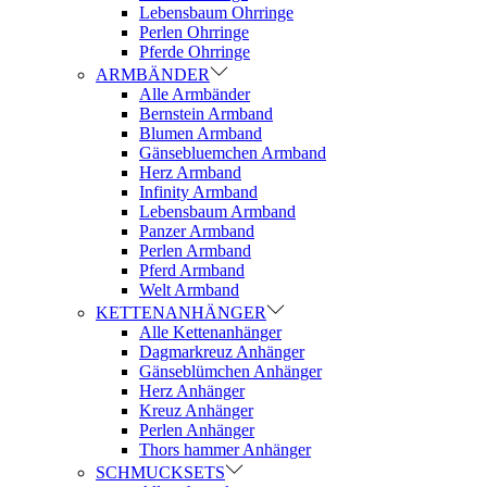
Lebensbaum Ohrringe
Perlen Ohrringe
Pferde Ohrringe
ARMBÄNDER
Alle Armbänder
Bernstein Armband
Blumen Armband
Gänsebluemchen Armband
Herz Armband
Infinity Armband
Lebensbaum Armband
Panzer Armband
Perlen Armband
Pferd Armband
Welt Armband
KETTENANHÄNGER
Alle Kettenanhänger
Dagmarkreuz Anhänger
Gänseblümchen Anhänger
Herz Anhänger
Kreuz Anhänger
Perlen Anhänger
Thors hammer Anhänger
SCHMUCKSETS