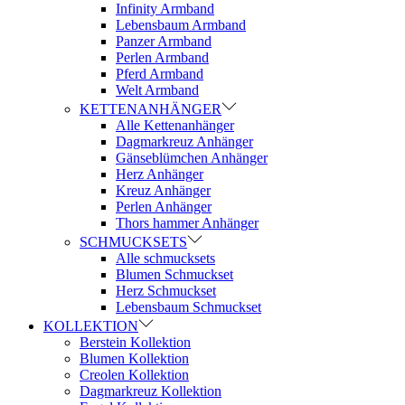
Infinity Armband
Lebensbaum Armband
Panzer Armband
Perlen Armband
Pferd Armband
Welt Armband
KETTENANHÄNGER
Alle Kettenanhänger
Dagmarkreuz Anhänger
Gänseblümchen Anhänger
Herz Anhänger
Kreuz Anhänger
Perlen Anhänger
Thors hammer Anhänger
SCHMUCKSETS
Alle schmucksets
Blumen Schmuckset
Herz Schmuckset
Lebensbaum Schmuckset
KOLLEKTION
Berstein Kollektion
Blumen Kollektion
Creolen Kollektion
Dagmarkreuz Kollektion