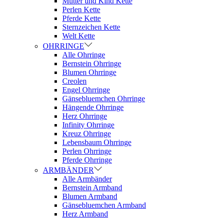
Mutter und Kind Kette
Perlen Kette
Pferde Kette
Sternzeichen Kette
Welt Kette
OHRRINGE
Alle Ohrringe
Bernstein Ohrringe
Blumen Ohrringe
Creolen
Engel Ohrringe
Gänsebluemchen Ohrringe
Hängende Ohrringe
Herz Ohrringe
Infinity Ohrringe
Kreuz Ohrringe
Lebensbaum Ohrringe
Perlen Ohrringe
Pferde Ohrringe
ARMBÄNDER
Alle Armbänder
Bernstein Armband
Blumen Armband
Gänsebluemchen Armband
Herz Armband