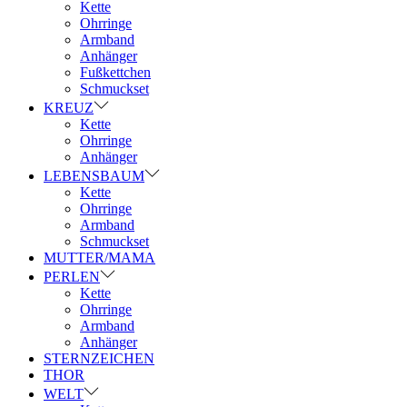
Kette
Ohrringe
Armband
Anhänger
Fußkettchen
Schmuckset
KREUZ
Kette
Ohrringe
Anhänger
LEBENSBAUM
Kette
Ohrringe
Armband
Schmuckset
MUTTER/MAMA
PERLEN
Kette
Ohrringe
Armband
Anhänger
STERNZEICHEN
THOR
WELT