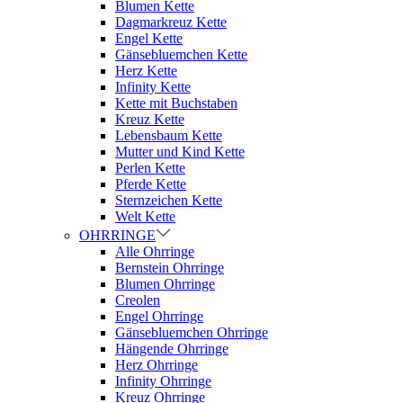
Blumen Kette
Dagmarkreuz Kette
Engel Kette
Gänsebluemchen Kette
Herz Kette
Infinity Kette
Kette mit Buchstaben
Kreuz Kette
Lebensbaum Kette
Mutter und Kind Kette
Perlen Kette
Pferde Kette
Sternzeichen Kette
Welt Kette
OHRRINGE
Alle Ohrringe
Bernstein Ohrringe
Blumen Ohrringe
Creolen
Engel Ohrringe
Gänsebluemchen Ohrringe
Hängende Ohrringe
Herz Ohrringe
Infinity Ohrringe
Kreuz Ohrringe