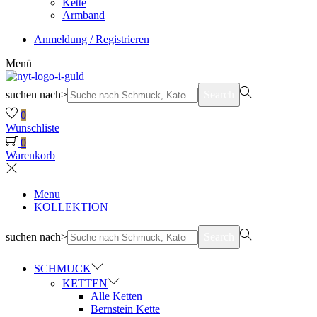
Kette
Armband
Anmeldung / Registrieren
Menü
suchen nach>
Search
0
Wunschliste
0
Warenkorb
Menu
KOLLEKTION
suchen nach>
Search
SCHMUCK
KETTEN
Alle Ketten
Bernstein Kette