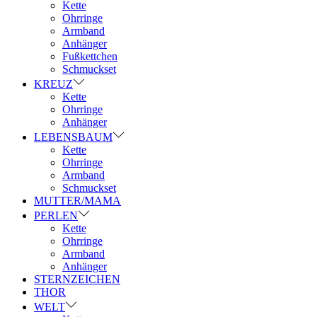
Kette
Ohrringe
Armband
Anhänger
Fußkettchen
Schmuckset
KREUZ
Kette
Ohrringe
Anhänger
LEBENSBAUM
Kette
Ohrringe
Armband
Schmuckset
MUTTER/MAMA
PERLEN
Kette
Ohrringe
Armband
Anhänger
STERNZEICHEN
THOR
WELT