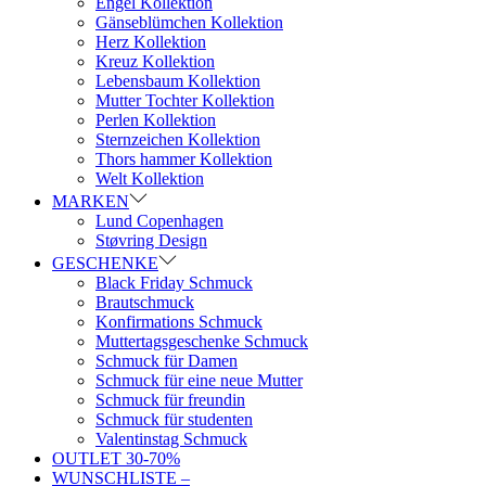
Engel Kollektion
Gänseblümchen Kollektion
Herz Kollektion
Kreuz Kollektion
Lebensbaum Kollektion
Mutter Tochter Kollektion
Perlen Kollektion
Sternzeichen Kollektion
Thors hammer Kollektion
Welt Kollektion
MARKEN
Lund Copenhagen
Støvring Design
GESCHENKE
Black Friday Schmuck
Brautschmuck
Konfirmations Schmuck
Muttertagsgeschenke Schmuck
Schmuck für Damen
Schmuck für eine neue Mutter
Schmuck für freundin
Schmuck für studenten
Valentinstag Schmuck
OUTLET 30-70%
WUNSCHLISTE –