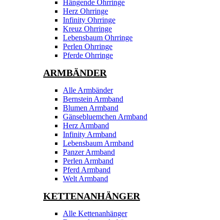
Hängende Ohrringe
Herz Ohrringe
Infinity Ohrringe
Kreuz Ohrringe
Lebensbaum Ohrringe
Perlen Ohrringe
Pferde Ohrringe
ARMBÄNDER
Alle Armbänder
Bernstein Armband
Blumen Armband
Gänsebluemchen Armband
Herz Armband
Infinity Armband
Lebensbaum Armband
Panzer Armband
Perlen Armband
Pferd Armband
Welt Armband
KETTENANHÄNGER
Alle Kettenanhänger