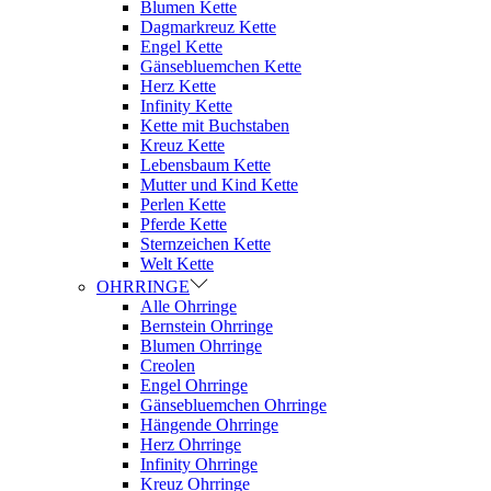
Blumen Kette
Dagmarkreuz Kette
Engel Kette
Gänsebluemchen Kette
Herz Kette
Infinity Kette
Kette mit Buchstaben
Kreuz Kette
Lebensbaum Kette
Mutter und Kind Kette
Perlen Kette
Pferde Kette
Sternzeichen Kette
Welt Kette
OHRRINGE
Alle Ohrringe
Bernstein Ohrringe
Blumen Ohrringe
Creolen
Engel Ohrringe
Gänsebluemchen Ohrringe
Hängende Ohrringe
Herz Ohrringe
Infinity Ohrringe
Kreuz Ohrringe