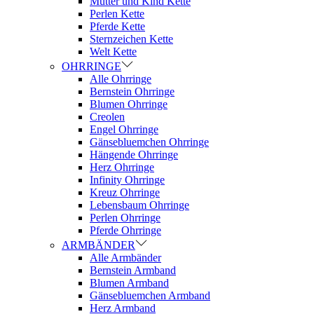
Mutter und Kind Kette
Perlen Kette
Pferde Kette
Sternzeichen Kette
Welt Kette
OHRRINGE
Alle Ohrringe
Bernstein Ohrringe
Blumen Ohrringe
Creolen
Engel Ohrringe
Gänsebluemchen Ohrringe
Hängende Ohrringe
Herz Ohrringe
Infinity Ohrringe
Kreuz Ohrringe
Lebensbaum Ohrringe
Perlen Ohrringe
Pferde Ohrringe
ARMBÄNDER
Alle Armbänder
Bernstein Armband
Blumen Armband
Gänsebluemchen Armband
Herz Armband