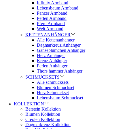
Infinity Armband
Lebensbaum Armband
Panzer Armband
Perlen Armband
Pferd Armband
Welt Armband
KETTENANHÄNGER
Alle Kettenanhänger
Dagmarkreuz Anhänger
Gänseblümchen Anhänger
Herz Anhänger
Kreuz Anhänger
Perlen Anhänger
Thors hammer Anhänger
SCHMUCKSETS
Alle schmucksets
Blumen Schmuckset
Herz Schmuckset
Lebensbaum Schmuckset
KOLLEKTION
Berstein Kollektion
Blumen Kollektion
Creolen Kollektion
Dagmarkreuz Kollektion