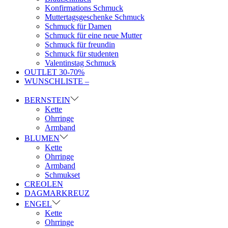
Konfirmations Schmuck
Muttertagsgeschenke Schmuck
Schmuck für Damen
Schmuck für eine neue Mutter
Schmuck für freundin
Schmuck für studenten
Valentinstag Schmuck
OUTLET 30-70%
WUNSCHLISTE –
BERNSTEIN
Kette
Ohrringe
Armband
BLUMEN
Kette
Ohrringe
Armband
Schmukset
CREOLEN
DAGMARKREUZ
ENGEL
Kette
Ohrringe