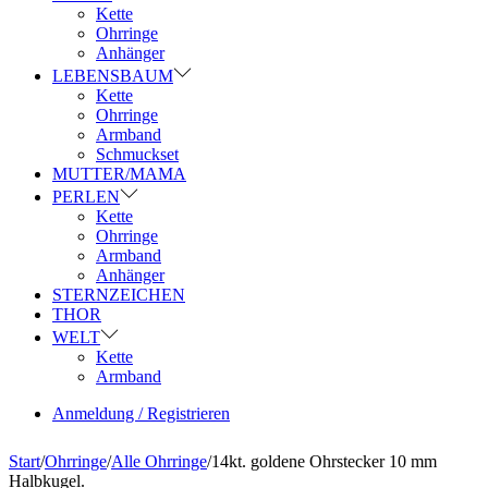
Kette
Ohrringe
Anhänger
LEBENSBAUM
Kette
Ohrringe
Armband
Schmuckset
MUTTER/MAMA
PERLEN
Kette
Ohrringe
Armband
Anhänger
STERNZEICHEN
THOR
WELT
Kette
Armband
Anmeldung / Registrieren
Start
/
Ohrringe
/
Alle Ohrringe
/
14kt. goldene Ohrstecker 10 mm
Halbkugel.