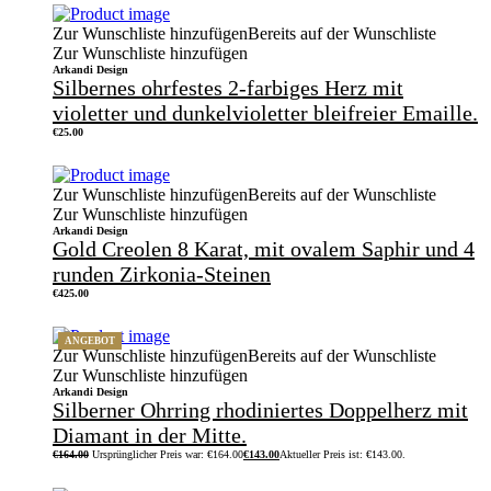
Zur Wunschliste hinzufügen
Bereits auf der Wunschliste
Zur Wunschliste hinzufügen
Arkandi Design
Silbernes ohrfestes 2-farbiges Herz mit
violetter und dunkelvioletter bleifreier Emaille.
€
25.00
Zur Wunschliste hinzufügen
Bereits auf der Wunschliste
Zur Wunschliste hinzufügen
Arkandi Design
Gold Creolen 8 Karat, mit ovalem Saphir und 4
runden Zirkonia-Steinen
€
425.00
ANGEBOT
Zur Wunschliste hinzufügen
Bereits auf der Wunschliste
Zur Wunschliste hinzufügen
Arkandi Design
Silberner Ohrring rhodiniertes Doppelherz mit
Diamant in der Mitte.
€
164.00
Ursprünglicher Preis war: €164.00
€
143.00
Aktueller Preis ist: €143.00.