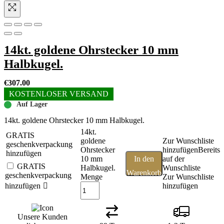
14kt. goldene Ohrstecker 10 mm
Halbkugel.
€
307.00
KOSTENLOSER VERSAND
Auf Lager
14kt. goldene Ohrstecker 10 mm Halbkugel.
14kt.
GRATIS
goldene
Zur Wunschliste
geschenkverpackung
Ohrstecker
hinzufügen
Bereits
hinzufügen
10 mm
In den
auf der
GRATIS
Halbkugel.
Wunschliste
Warenkorb
geschenkverpackung
Menge
Zur Wunschliste
hinzufügen
hinzufügen
Unsere Kunden