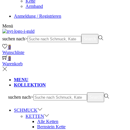
Kette
Armband
Anmeldung / Registrieren
Menü
suchen nach>
Search
0
Wunschliste
0
Warenkorb
MENU
KOLLEKTION
suchen nach>
Search
SCHMUCK
KETTEN
Alle Ketten
Bernstein Kette