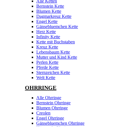
Alle Ketten
Bernstein Kette
Blumen Kette
Dagmarkreuz Kette
Engel Kette
Gänsebluemchen Kette
Herz Kette
Infinity Kette
Kette mit Buchstaben
Kreuz Kette
Lebensbaum Kette
Mutter und Kind Kette
Perlen Kette
Pferde Kette
Sternzeichen Kette
Welt Kette
OHRRINGE
Alle Ohrringe
Bernstein Ohrringe
Blumen Ohrringe
Creolen
Engel Ohrringe
Gänsebluemchen Ohrringe