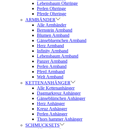
Lebensbaum Ohrringe
Perlen Ohrringe
Pferde Ohrringe
ARMBÄNDER
Alle Armbänder
Bernstein Armband
Blumen Armband
Gänsebluemchen Armband
Herz Armband
Infinity Armband
Lebensbaum Armband
Panzer Armband
Perlen Armband
Pferd Armband
Welt Armband
KETTENANHÄNGER
Alle Kettenanhänger
Dagmarkreuz Anhänger
Gänseblümchen Anhänger
Herz Anhänger
Kreuz Anhänger
Perlen Anhänger
Thors hammer Anhänger
SCHMUCKSETS