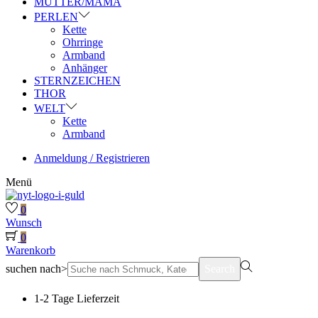
MUTTER/MAMA
PERLEN
Kette
Ohrringe
Armband
Anhänger
STERNZEICHEN
THOR
WELT
Kette
Armband
Anmeldung / Registrieren
Menü
0
Wunsch
0
Warenkorb
suchen nach>
Search
1-2 Tage Lieferzeit