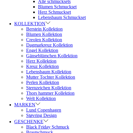
Alle schmucksets
Blumen Schmuckset
Herz Schmuckset
Lebensbaum Schmuckset
KOLLEKTION
Berstein Kollektion
Blumen Kollektion
Creolen Kollektion
Dagmarkreuz Kollektion
Engel Kollektion
Gänseblümchen Kollektion
Herz Kollektion
Kreuz Kollektion
Lebensbaum Kollektion
Mutter Tochter Kollektion
Perlen Kollektion
Sternzeichen Kollektion
Thors hammer Kollektion
Welt Kollektion
MARKEN
Lund Copenhagen
Støvring Design
GESCHENKE
Black Friday Schmuck
Brautschmuck