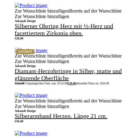
Zur Wunschliste hinzufügen
Bereits auf der Wunschliste
Zur Wunschliste hinzufügen
Arkandi Design
Silberner Ohrring Herz mit ½-Herz und
facettiertem Zirkonia oben.
€
20.00
ANGEBOT
Zur Wunschliste hinzufügen
Bereits auf der Wunschliste
Zur Wunschliste hinzufügen
Arkandi Design
Diamant-Herzohrringe in Silber, matte und
glänzende Oberfläche
€
114.00
Ursprünglicher Preis war: €114.00
€
18.00
Aktueller Preis ist: €18.00.
Zur Wunschliste hinzufügen
Bereits auf der Wunschliste
Zur Wunschliste hinzufügen
Arkandi Design
Silberarmband Herzen. Länge 21 cm.
€
36.00