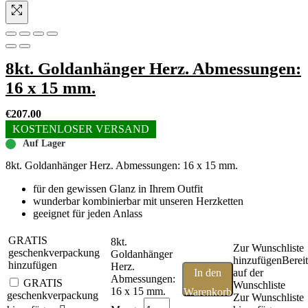
8kt. Goldanhänger Herz. Abmessungen:
16 x 15 mm.
€
207.00
KOSTENLOSER VERSAND
Auf Lager
8kt. Goldanhänger Herz. Abmessungen: 16 x 15 mm.
für den gewissen Glanz in Ihrem Outfit
wunderbar kombinierbar mit unseren Herzketten
geeignet für jeden Anlass
GRATIS
8kt.
Zur Wunschliste
geschenkverpackung
Goldanhänger
hinzufügen
Bereit
hinzufügen
Herz.
In den
auf der
Abmessungen:
GRATIS
Wunschliste
16 x 15 mm.
Warenkorb
geschenkverpackung
Zur Wunschliste