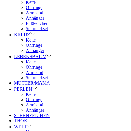
Kette
Ohrringe
Armband
Anhänger
Fußkettchen
Schmuckset
KREUZ
Kette
Ohrringe
Anhänger
LEBENSBAUM
Kette
Ohrringe
Armband
Schmuckset
MUTTER/MAMA
PERLEN
Kette
Ohrringe
Armband
Anhänger
STERNZEICHEN
THOR
WELT