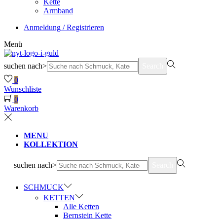
Kette
Armband
Anmeldung / Registrieren
Menü
suchen nach>
Search
0
Wunschliste
0
Warenkorb
MENU
KOLLEKTION
suchen nach>
Search
SCHMUCK
KETTEN
Alle Ketten
Bernstein Kette