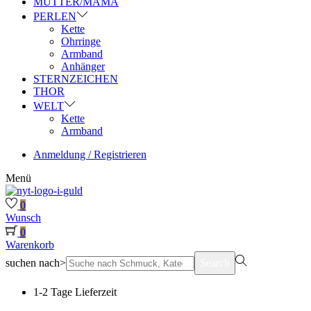
MUTTER/MAMA
PERLEN
Kette
Ohrringe
Armband
Anhänger
STERNZEICHEN
THOR
WELT
Kette
Armband
Anmeldung / Registrieren
Menü
0
Wunsch
0
Warenkorb
suchen nach>
Search
1-2 Tage Lieferzeit