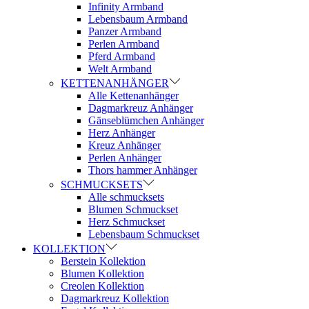
Infinity Armband
Lebensbaum Armband
Panzer Armband
Perlen Armband
Pferd Armband
Welt Armband
KETTENANHÄNGER
Alle Kettenanhänger
Dagmarkreuz Anhänger
Gänseblümchen Anhänger
Herz Anhänger
Kreuz Anhänger
Perlen Anhänger
Thors hammer Anhänger
SCHMUCKSETS
Alle schmucksets
Blumen Schmuckset
Herz Schmuckset
Lebensbaum Schmuckset
KOLLEKTION
Berstein Kollektion
Blumen Kollektion
Creolen Kollektion
Dagmarkreuz Kollektion