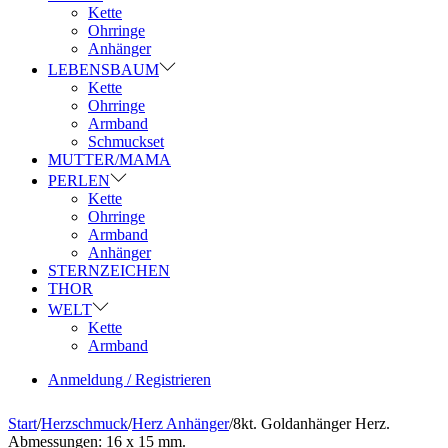
Kette
Ohrringe
Anhänger
LEBENSBAUM
Kette
Ohrringe
Armband
Schmuckset
MUTTER/MAMA
PERLEN
Kette
Ohrringe
Armband
Anhänger
STERNZEICHEN
THOR
WELT
Kette
Armband
Anmeldung / Registrieren
Start
/
Herzschmuck
/
Herz Anhänger
/
8kt. Goldanhänger Herz.
Abmessungen: 16 x 15 mm.