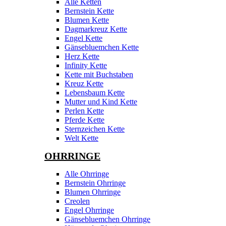
Alle Ketten
Bernstein Kette
Blumen Kette
Dagmarkreuz Kette
Engel Kette
Gänsebluemchen Kette
Herz Kette
Infinity Kette
Kette mit Buchstaben
Kreuz Kette
Lebensbaum Kette
Mutter und Kind Kette
Perlen Kette
Pferde Kette
Sternzeichen Kette
Welt Kette
OHRRINGE
Alle Ohrringe
Bernstein Ohrringe
Blumen Ohrringe
Creolen
Engel Ohrringe
Gänsebluemchen Ohrringe