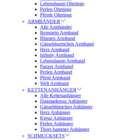
Lebensbaum Ohrringe
Perlen Ohrringe
Pferde Ohrringe
ARMBÄNDER
Alle Armbänder
Bernstein Armband
Blumen Armband
Gänsebluemchen Armband
Herz Armband
Infinity Armband
Lebensbaum Armband
Panzer Armband
Perlen Armband
Pferd Armband
Welt Armband
KETTENANHÄNGER
Alle Kettenanhänger
Dagmarkreuz Anhänger
Gänseblümchen Anhänger
Herz Anhänger
Kreuz Anhänger
Perlen Anhänger
Thors hammer Anhänger
SCHMUCKSETS