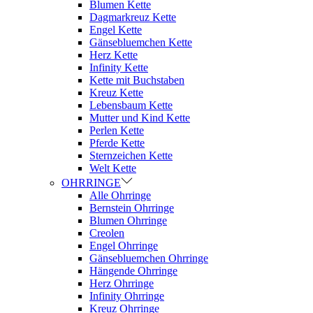
Blumen Kette
Dagmarkreuz Kette
Engel Kette
Gänsebluemchen Kette
Herz Kette
Infinity Kette
Kette mit Buchstaben
Kreuz Kette
Lebensbaum Kette
Mutter und Kind Kette
Perlen Kette
Pferde Kette
Sternzeichen Kette
Welt Kette
OHRRINGE
Alle Ohrringe
Bernstein Ohrringe
Blumen Ohrringe
Creolen
Engel Ohrringe
Gänsebluemchen Ohrringe
Hängende Ohrringe
Herz Ohrringe
Infinity Ohrringe
Kreuz Ohrringe