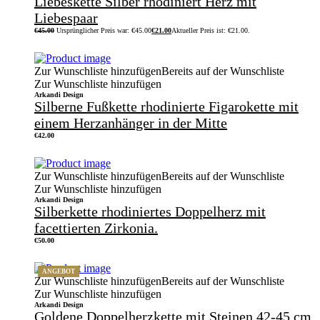
Liebeskette Silber rhodiniert Herz mit
Liebespaar
€
45.00
Ursprünglicher Preis war: €45.00
€
21.00
Aktueller Preis ist: €21.00.
Zur Wunschliste hinzufügen
Bereits auf der Wunschliste
Zur Wunschliste hinzufügen
Arkandi Design
Silberne Fußkette rhodinierte Figarokette mit
einem Herzanhänger in der Mitte
€
42.00
Zur Wunschliste hinzufügen
Bereits auf der Wunschliste
Zur Wunschliste hinzufügen
Arkandi Design
Silberkette rhodiniertes Doppelherz mit
facettierten Zirkonia.
€
50.00
ANGEBOT
Zur Wunschliste hinzufügen
Bereits auf der Wunschliste
Zur Wunschliste hinzufügen
Arkandi Design
Goldene Doppelherzkette mit Steinen 42-45 cm