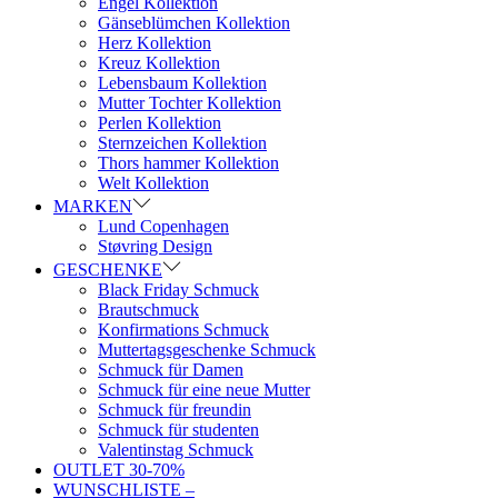
Engel Kollektion
Gänseblümchen Kollektion
Herz Kollektion
Kreuz Kollektion
Lebensbaum Kollektion
Mutter Tochter Kollektion
Perlen Kollektion
Sternzeichen Kollektion
Thors hammer Kollektion
Welt Kollektion
MARKEN
Lund Copenhagen
Støvring Design
GESCHENKE
Black Friday Schmuck
Brautschmuck
Konfirmations Schmuck
Muttertagsgeschenke Schmuck
Schmuck für Damen
Schmuck für eine neue Mutter
Schmuck für freundin
Schmuck für studenten
Valentinstag Schmuck
OUTLET 30-70%
WUNSCHLISTE –