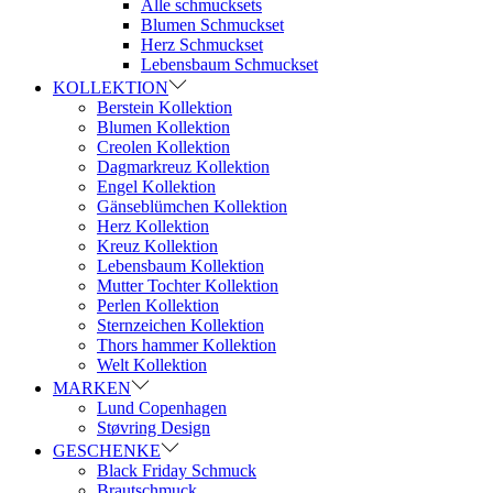
Alle schmucksets
Blumen Schmuckset
Herz Schmuckset
Lebensbaum Schmuckset
KOLLEKTION
Berstein Kollektion
Blumen Kollektion
Creolen Kollektion
Dagmarkreuz Kollektion
Engel Kollektion
Gänseblümchen Kollektion
Herz Kollektion
Kreuz Kollektion
Lebensbaum Kollektion
Mutter Tochter Kollektion
Perlen Kollektion
Sternzeichen Kollektion
Thors hammer Kollektion
Welt Kollektion
MARKEN
Lund Copenhagen
Støvring Design
GESCHENKE
Black Friday Schmuck
Brautschmuck