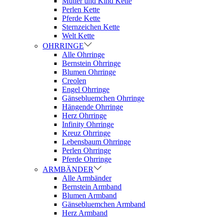
Mutter und Kind Kette
Perlen Kette
Pferde Kette
Sternzeichen Kette
Welt Kette
OHRRINGE
Alle Ohrringe
Bernstein Ohrringe
Blumen Ohrringe
Creolen
Engel Ohrringe
Gänsebluemchen Ohrringe
Hängende Ohrringe
Herz Ohrringe
Infinity Ohrringe
Kreuz Ohrringe
Lebensbaum Ohrringe
Perlen Ohrringe
Pferde Ohrringe
ARMBÄNDER
Alle Armbänder
Bernstein Armband
Blumen Armband
Gänsebluemchen Armband
Herz Armband