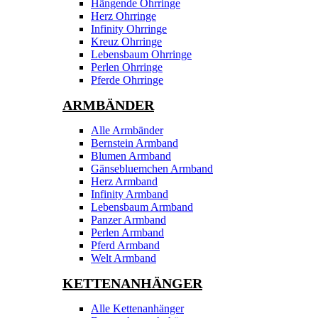
Hängende Ohrringe
Herz Ohrringe
Infinity Ohrringe
Kreuz Ohrringe
Lebensbaum Ohrringe
Perlen Ohrringe
Pferde Ohrringe
ARMBÄNDER
Alle Armbänder
Bernstein Armband
Blumen Armband
Gänsebluemchen Armband
Herz Armband
Infinity Armband
Lebensbaum Armband
Panzer Armband
Perlen Armband
Pferd Armband
Welt Armband
KETTENANHÄNGER
Alle Kettenanhänger