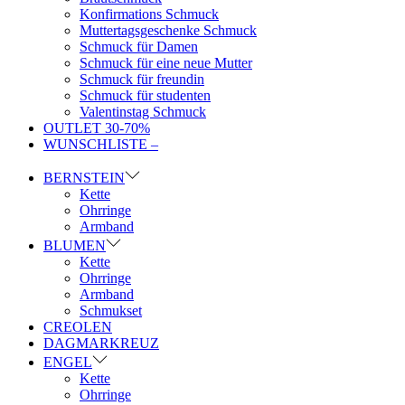
Konfirmations Schmuck
Muttertagsgeschenke Schmuck
Schmuck für Damen
Schmuck für eine neue Mutter
Schmuck für freundin
Schmuck für studenten
Valentinstag Schmuck
OUTLET 30-70%
WUNSCHLISTE –
BERNSTEIN
Kette
Ohrringe
Armband
BLUMEN
Kette
Ohrringe
Armband
Schmukset
CREOLEN
DAGMARKREUZ
ENGEL
Kette
Ohrringe