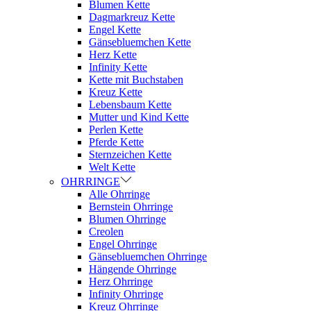
Blumen Kette
Dagmarkreuz Kette
Engel Kette
Gänsebluemchen Kette
Herz Kette
Infinity Kette
Kette mit Buchstaben
Kreuz Kette
Lebensbaum Kette
Mutter und Kind Kette
Perlen Kette
Pferde Kette
Sternzeichen Kette
Welt Kette
OHRRINGE
Alle Ohrringe
Bernstein Ohrringe
Blumen Ohrringe
Creolen
Engel Ohrringe
Gänsebluemchen Ohrringe
Hängende Ohrringe
Herz Ohrringe
Infinity Ohrringe
Kreuz Ohrringe