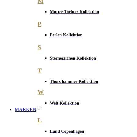
M
Mutter Tochter Kollektion
P
Perlen Kollektion
S
Sternezeichen Kollektion
T
Thors hammer Kollektion
W
Welt Kollektion
MARKEN
L
Lund Copenhagen