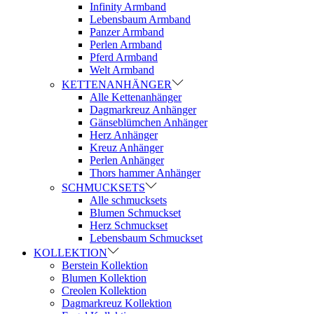
Infinity Armband
Lebensbaum Armband
Panzer Armband
Perlen Armband
Pferd Armband
Welt Armband
KETTENANHÄNGER
Alle Kettenanhänger
Dagmarkreuz Anhänger
Gänseblümchen Anhänger
Herz Anhänger
Kreuz Anhänger
Perlen Anhänger
Thors hammer Anhänger
SCHMUCKSETS
Alle schmucksets
Blumen Schmuckset
Herz Schmuckset
Lebensbaum Schmuckset
KOLLEKTION
Berstein Kollektion
Blumen Kollektion
Creolen Kollektion
Dagmarkreuz Kollektion