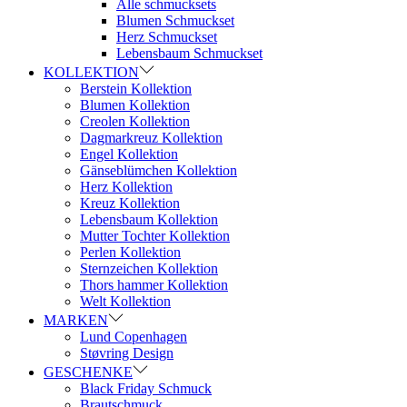
Alle schmucksets
Blumen Schmuckset
Herz Schmuckset
Lebensbaum Schmuckset
KOLLEKTION
Berstein Kollektion
Blumen Kollektion
Creolen Kollektion
Dagmarkreuz Kollektion
Engel Kollektion
Gänseblümchen Kollektion
Herz Kollektion
Kreuz Kollektion
Lebensbaum Kollektion
Mutter Tochter Kollektion
Perlen Kollektion
Sternzeichen Kollektion
Thors hammer Kollektion
Welt Kollektion
MARKEN
Lund Copenhagen
Støvring Design
GESCHENKE
Black Friday Schmuck
Brautschmuck