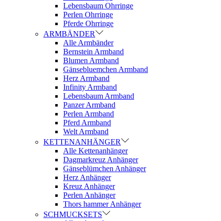
Lebensbaum Ohrringe
Perlen Ohrringe
Pferde Ohrringe
ARMBÄNDER
Alle Armbänder
Bernstein Armband
Blumen Armband
Gänsebluemchen Armband
Herz Armband
Infinity Armband
Lebensbaum Armband
Panzer Armband
Perlen Armband
Pferd Armband
Welt Armband
KETTENANHÄNGER
Alle Kettenanhänger
Dagmarkreuz Anhänger
Gänseblümchen Anhänger
Herz Anhänger
Kreuz Anhänger
Perlen Anhänger
Thors hammer Anhänger
SCHMUCKSETS