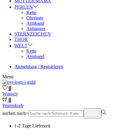
MUTTER/MAMA
PERLEN
Kette
Ohrringe
Armband
Anhänger
STERNZEICHEN
THOR
WELT
Kette
Armband
Anmeldung / Registrieren
Menü
0
Wunsch
0
Warenkorb
suchen nach>
Search
1-2 Tage Lieferzeit