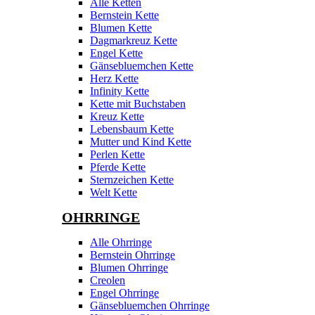
Alle Ketten
Bernstein Kette
Blumen Kette
Dagmarkreuz Kette
Engel Kette
Gänsebluemchen Kette
Herz Kette
Infinity Kette
Kette mit Buchstaben
Kreuz Kette
Lebensbaum Kette
Mutter und Kind Kette
Perlen Kette
Pferde Kette
Sternzeichen Kette
Welt Kette
OHRRINGE
Alle Ohrringe
Bernstein Ohrringe
Blumen Ohrringe
Creolen
Engel Ohrringe
Gänsebluemchen Ohrringe