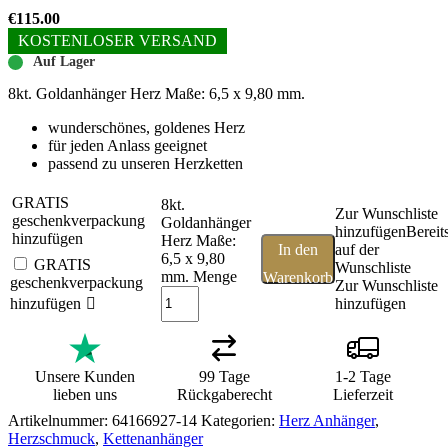
€
115.00
KOSTENLOSER VERSAND
Auf Lager
8kt. Goldanhänger Herz Maße: 6,5 x 9,80 mm.
wunderschönes, goldenes Herz
für jeden Anlass geeignet
passend zu unseren Herzketten
GRATIS
8kt.
Zur Wunschliste
geschenkverpackung
Goldanhänger
hinzufügen
Bereit
hinzufügen
Herz Maße:
In den
auf der
6,5 x 9,80
GRATIS
Wunschliste
mm. Menge
Warenkorb
geschenkverpackung
Zur Wunschliste
hinzufügen
hinzufügen
Unsere Kunden
99 Tage
1-2 Tage
lieben uns
Rückgaberecht
Lieferzeit
Artikelnummer:
64166927-14
Kategorien:
Herz Anhänger
,
Herzschmuck
,
Kettenanhänger