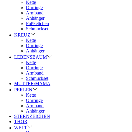
Kette
Ohrringe
Armband
Anhänger
Fußkettchen
Schmuckset
KREUZ
Kette
Ohrringe
Anhänger
LEBENSBAUM
Kette
Ohrringe
Armband
Schmuckset
MUTTER/MAMA
PERLEN
Kette
Ohrringe
Armband
Anhänger
STERNZEICHEN
THOR
WELT