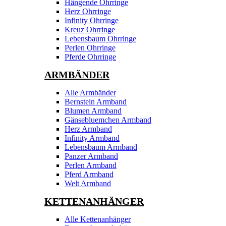
Hängende Ohrringe
Herz Ohrringe
Infinity Ohrringe
Kreuz Ohrringe
Lebensbaum Ohrringe
Perlen Ohrringe
Pferde Ohrringe
ARMBÄNDER
Alle Armbänder
Bernstein Armband
Blumen Armband
Gänsebluemchen Armband
Herz Armband
Infinity Armband
Lebensbaum Armband
Panzer Armband
Perlen Armband
Pferd Armband
Welt Armband
KETTENANHÄNGER
Alle Kettenanhänger