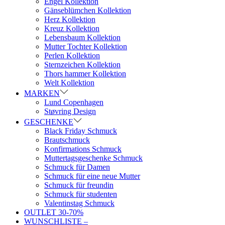
Engel Kollektion
Gänseblümchen Kollektion
Herz Kollektion
Kreuz Kollektion
Lebensbaum Kollektion
Mutter Tochter Kollektion
Perlen Kollektion
Sternzeichen Kollektion
Thors hammer Kollektion
Welt Kollektion
MARKEN
Lund Copenhagen
Støvring Design
GESCHENKE
Black Friday Schmuck
Brautschmuck
Konfirmations Schmuck
Muttertagsgeschenke Schmuck
Schmuck für Damen
Schmuck für eine neue Mutter
Schmuck für freundin
Schmuck für studenten
Valentinstag Schmuck
OUTLET 30-70%
WUNSCHLISTE –