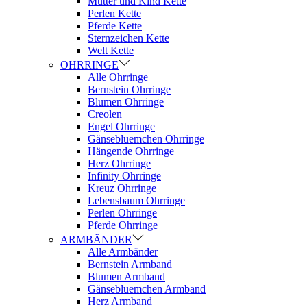
Mutter und Kind Kette
Perlen Kette
Pferde Kette
Sternzeichen Kette
Welt Kette
OHRRINGE
Alle Ohrringe
Bernstein Ohrringe
Blumen Ohrringe
Creolen
Engel Ohrringe
Gänsebluemchen Ohrringe
Hängende Ohrringe
Herz Ohrringe
Infinity Ohrringe
Kreuz Ohrringe
Lebensbaum Ohrringe
Perlen Ohrringe
Pferde Ohrringe
ARMBÄNDER
Alle Armbänder
Bernstein Armband
Blumen Armband
Gänsebluemchen Armband
Herz Armband