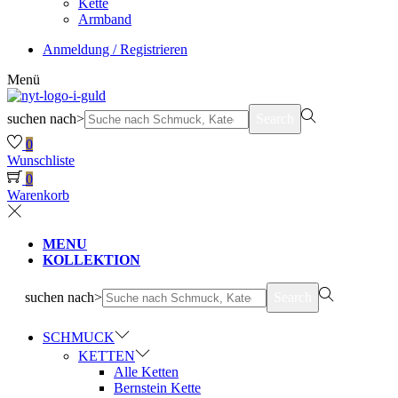
Kette
Armband
Anmeldung / Registrieren
Menü
suchen nach>
Search
0
Wunschliste
0
Warenkorb
MENU
KOLLEKTION
suchen nach>
Search
SCHMUCK
KETTEN
Alle Ketten
Bernstein Kette