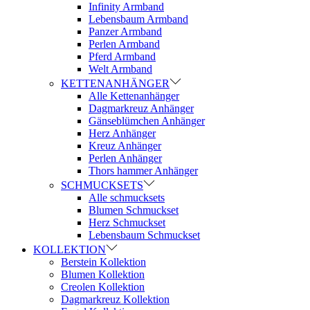
Infinity Armband
Lebensbaum Armband
Panzer Armband
Perlen Armband
Pferd Armband
Welt Armband
KETTENANHÄNGER
Alle Kettenanhänger
Dagmarkreuz Anhänger
Gänseblümchen Anhänger
Herz Anhänger
Kreuz Anhänger
Perlen Anhänger
Thors hammer Anhänger
SCHMUCKSETS
Alle schmucksets
Blumen Schmuckset
Herz Schmuckset
Lebensbaum Schmuckset
KOLLEKTION
Berstein Kollektion
Blumen Kollektion
Creolen Kollektion
Dagmarkreuz Kollektion