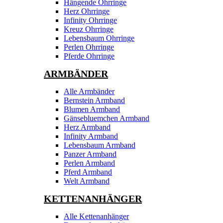
Hängende Ohrringe
Herz Ohrringe
Infinity Ohrringe
Kreuz Ohrringe
Lebensbaum Ohrringe
Perlen Ohrringe
Pferde Ohrringe
ARMBÄNDER
Alle Armbänder
Bernstein Armband
Blumen Armband
Gänsebluemchen Armband
Herz Armband
Infinity Armband
Lebensbaum Armband
Panzer Armband
Perlen Armband
Pferd Armband
Welt Armband
KETTENANHÄNGER
Alle Kettenanhänger