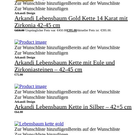
Zur Wunschliste hinzufügen
Bereits auf der Wunschliste
Zur Wunschliste hinzufügen
Arkandi Design
Arkandi Lebensbaum Gold Kette 14 Karat mit
Zirkonia 42-45 cm
€
450.00
Ursprünglicher Preis war: €450.00
€
395.00
Aktueller Preis ist: €395.00.
Zur Wunschliste hinzufügen
Bereits auf der Wunschliste
Zur Wunschliste hinzufügen
Arkandi Design
Arkandi Lebensbaum Kette mit Eule und
Zirkoniasteinen – 42-45 cm
€
75.00
Zur Wunschliste hinzufügen
Bereits auf der Wunschliste
Zur Wunschliste hinzufügen
Arkandi Design
Arkandi Lebensbaum Kette in Silber – 42+5 cm
€
64.00
Zur Wunschliste hinzufügen
Bereits auf der Wunschliste
Zur Wunschliste hinzufügen