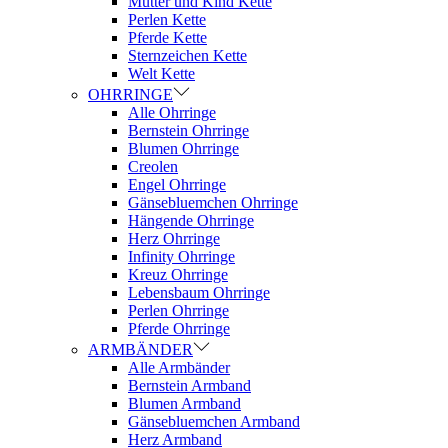
Mutter und Kind Kette
Perlen Kette
Pferde Kette
Sternzeichen Kette
Welt Kette
OHRRINGE
Alle Ohrringe
Bernstein Ohrringe
Blumen Ohrringe
Creolen
Engel Ohrringe
Gänsebluemchen Ohrringe
Hängende Ohrringe
Herz Ohrringe
Infinity Ohrringe
Kreuz Ohrringe
Lebensbaum Ohrringe
Perlen Ohrringe
Pferde Ohrringe
ARMBÄNDER
Alle Armbänder
Bernstein Armband
Blumen Armband
Gänsebluemchen Armband
Herz Armband