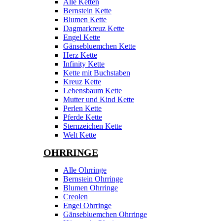
Alle Ketten
Bernstein Kette
Blumen Kette
Dagmarkreuz Kette
Engel Kette
Gänsebluemchen Kette
Herz Kette
Infinity Kette
Kette mit Buchstaben
Kreuz Kette
Lebensbaum Kette
Mutter und Kind Kette
Perlen Kette
Pferde Kette
Sternzeichen Kette
Welt Kette
OHRRINGE
Alle Ohrringe
Bernstein Ohrringe
Blumen Ohrringe
Creolen
Engel Ohrringe
Gänsebluemchen Ohrringe