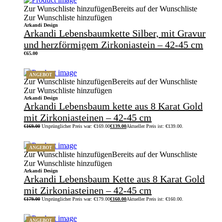
Zur Wunschliste hinzufügen
Bereits auf der Wunschliste
Zur Wunschliste hinzufügen
Arkandi Design
Arkandi Lebensbaumkette Silber, mit Gravur
und herzförmigem Zirkoniastein – 42-45 cm
€
65.00
ANGEBOT
Zur Wunschliste hinzufügen
Bereits auf der Wunschliste
Zur Wunschliste hinzufügen
Arkandi Design
Arkandi Lebensbaum kette aus 8 Karat Gold
mit Zirkoniasteinen – 42-45 cm
€
169.00
Ursprünglicher Preis war: €169.00
€
139.00
Aktueller Preis ist: €139.00.
ANGEBOT
Zur Wunschliste hinzufügen
Bereits auf der Wunschliste
Zur Wunschliste hinzufügen
Arkandi Design
Arkandi Lebensbaum Kette aus 8 Karat Gold
mit Zirkoniasteinen – 42-45 cm
€
179.00
Ursprünglicher Preis war: €179.00
€
160.00
Aktueller Preis ist: €160.00.
ANGEBOT