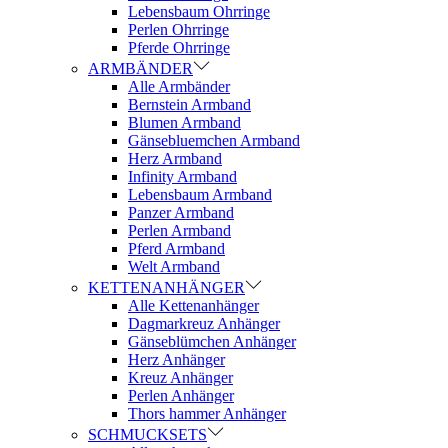
Lebensbaum Ohrringe
Perlen Ohrringe
Pferde Ohrringe
ARMBÄNDER
Alle Armbänder
Bernstein Armband
Blumen Armband
Gänsebluemchen Armband
Herz Armband
Infinity Armband
Lebensbaum Armband
Panzer Armband
Perlen Armband
Pferd Armband
Welt Armband
KETTENANHÄNGER
Alle Kettenanhänger
Dagmarkreuz Anhänger
Gänseblümchen Anhänger
Herz Anhänger
Kreuz Anhänger
Perlen Anhänger
Thors hammer Anhänger
SCHMUCKSETS