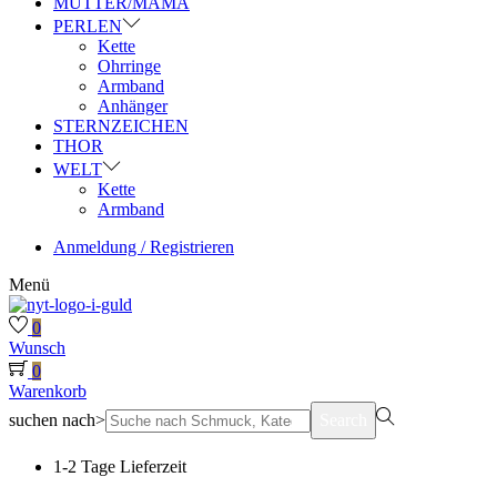
MUTTER/MAMA
PERLEN
Kette
Ohrringe
Armband
Anhänger
STERNZEICHEN
THOR
WELT
Kette
Armband
Anmeldung / Registrieren
Menü
0
Wunsch
0
Warenkorb
suchen nach>
Search
1-2 Tage Lieferzeit