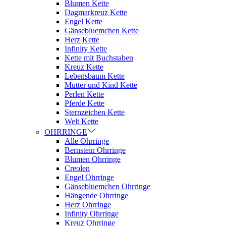
Blumen Kette
Dagmarkreuz Kette
Engel Kette
Gänsebluemchen Kette
Herz Kette
Infinity Kette
Kette mit Buchstaben
Kreuz Kette
Lebensbaum Kette
Mutter und Kind Kette
Perlen Kette
Pferde Kette
Sternzeichen Kette
Welt Kette
OHRRINGE
Alle Ohrringe
Bernstein Ohrringe
Blumen Ohrringe
Creolen
Engel Ohrringe
Gänsebluemchen Ohrringe
Hängende Ohrringe
Herz Ohrringe
Infinity Ohrringe
Kreuz Ohrringe