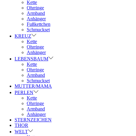
Kette
Ohrringe
Armband
Anhänger
Fußkettchen
Schmuckset
KREUZ
Kette
Ohrringe
Anhänger
LEBENSBAUM
Kette
Ohrringe
Armband
Schmuckset
MUTTER/MAMA
PERLEN
Kette
Ohrringe
Armband
Anhänger
STERNZEICHEN
THOR
WELT