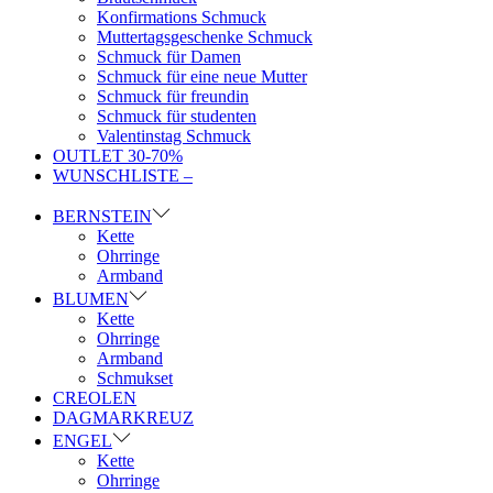
Konfirmations Schmuck
Muttertagsgeschenke Schmuck
Schmuck für Damen
Schmuck für eine neue Mutter
Schmuck für freundin
Schmuck für studenten
Valentinstag Schmuck
OUTLET 30-70%
WUNSCHLISTE –
BERNSTEIN
Kette
Ohrringe
Armband
BLUMEN
Kette
Ohrringe
Armband
Schmukset
CREOLEN
DAGMARKREUZ
ENGEL
Kette
Ohrringe