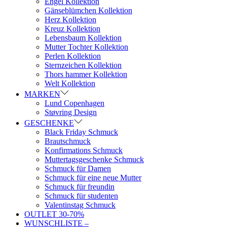
Engel Kollektion
Gänseblümchen Kollektion
Herz Kollektion
Kreuz Kollektion
Lebensbaum Kollektion
Mutter Tochter Kollektion
Perlen Kollektion
Sternzeichen Kollektion
Thors hammer Kollektion
Welt Kollektion
MARKEN
Lund Copenhagen
Støvring Design
GESCHENKE
Black Friday Schmuck
Brautschmuck
Konfirmations Schmuck
Muttertagsgeschenke Schmuck
Schmuck für Damen
Schmuck für eine neue Mutter
Schmuck für freundin
Schmuck für studenten
Valentinstag Schmuck
OUTLET 30-70%
WUNSCHLISTE –