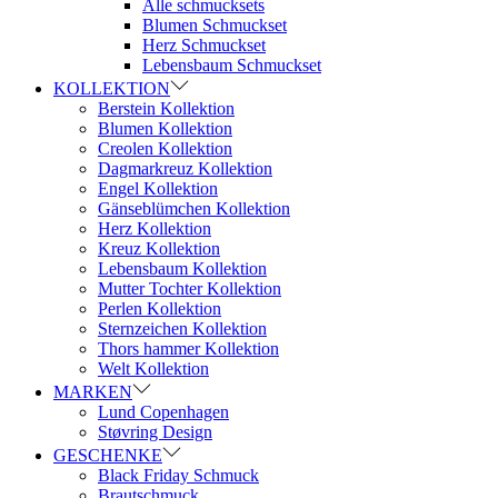
Alle schmucksets
Blumen Schmuckset
Herz Schmuckset
Lebensbaum Schmuckset
KOLLEKTION
Berstein Kollektion
Blumen Kollektion
Creolen Kollektion
Dagmarkreuz Kollektion
Engel Kollektion
Gänseblümchen Kollektion
Herz Kollektion
Kreuz Kollektion
Lebensbaum Kollektion
Mutter Tochter Kollektion
Perlen Kollektion
Sternzeichen Kollektion
Thors hammer Kollektion
Welt Kollektion
MARKEN
Lund Copenhagen
Støvring Design
GESCHENKE
Black Friday Schmuck
Brautschmuck