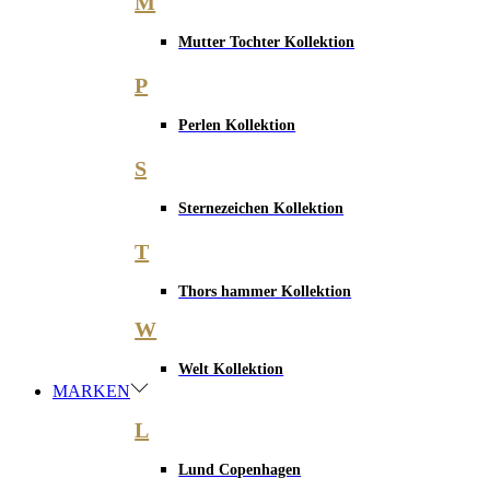
M
Mutter Tochter Kollektion
P
Perlen Kollektion
S
Sternezeichen Kollektion
T
Thors hammer Kollektion
W
Welt Kollektion
MARKEN
L
Lund Copenhagen