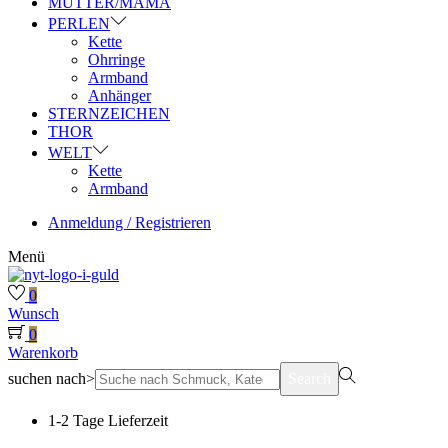
MUTTER/MAMA
PERLEN
Kette
Ohrringe
Armband
Anhänger
STERNZEICHEN
THOR
WELT
Kette
Armband
Anmeldung / Registrieren
Menü
0
Wunsch
0
Warenkorb
suchen nach>
Search
1-2 Tage Lieferzeit