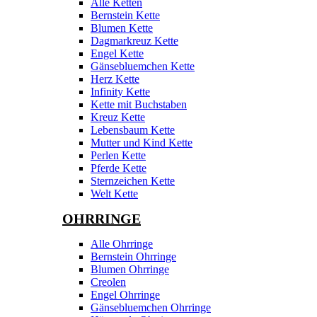
Alle Ketten
Bernstein Kette
Blumen Kette
Dagmarkreuz Kette
Engel Kette
Gänsebluemchen Kette
Herz Kette
Infinity Kette
Kette mit Buchstaben
Kreuz Kette
Lebensbaum Kette
Mutter und Kind Kette
Perlen Kette
Pferde Kette
Sternzeichen Kette
Welt Kette
OHRRINGE
Alle Ohrringe
Bernstein Ohrringe
Blumen Ohrringe
Creolen
Engel Ohrringe
Gänsebluemchen Ohrringe