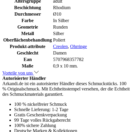
Altersgruppe
adult
Beschichtung
Rhodium
Durchmesser
Ø10
Farbe
In Silber
Geometrie
Runden
Metall
Silber
Oberflächenbehandlung
Poliert
Produkt-attribute
Creolen
,
Ohrringe
Geschlecht
Damen
Ean
5707968357782
Maße
0,9 x 10 mm.
Vorteile von uns
Autorisierter Händler
Arkandi.de ist ein autorisierter Händler dieses Schmuckstücks. 100
% Originalschmuck. Mit Echtheitsstempel versehen, der die Echtheit
des Schmuckmaterials garantiert.
100 % nickelfreier Schmuck
Schnelle Lieferung: 1-2 Tage
Gratis Geschenkverpackung
99 Tage volles Rückgaberecht
100% sichere Zahlung
Deutsche Marken & Kollektionen