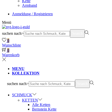
Kette
Armband
Anmeldung / Registrieren
Menü
suchen nach>
Search
0
Wunschliste
0
Warenkorb
MENU
KOLLEKTION
suchen nach>
Search
SCHMUCK
KETTEN
Alle Ketten
Bernstein Kette