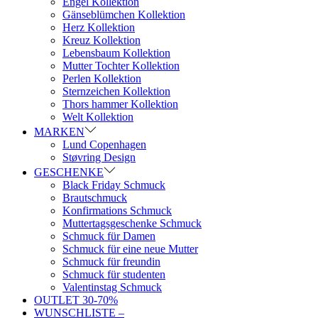
Engel Kollektion
Gänseblümchen Kollektion
Herz Kollektion
Kreuz Kollektion
Lebensbaum Kollektion
Mutter Tochter Kollektion
Perlen Kollektion
Sternzeichen Kollektion
Thors hammer Kollektion
Welt Kollektion
MARKEN
Lund Copenhagen
Støvring Design
GESCHENKE
Black Friday Schmuck
Brautschmuck
Konfirmations Schmuck
Muttertagsgeschenke Schmuck
Schmuck für Damen
Schmuck für eine neue Mutter
Schmuck für freundin
Schmuck für studenten
Valentinstag Schmuck
OUTLET 30-70%
WUNSCHLISTE –