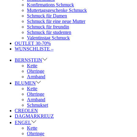
Konfirmations Schmuck
Muttertagsgeschenke Schmuck
Schmuck für Damen
Schmuck für eine neue Mutter
Schmuck für freundin
Schmuck für studenten
Valentinstag Schmuck
OUTLET 30-70%
WUNSCHLISTE –
BERNSTEIN
Kette
Ohrringe
Armband
BLUMEN
Kette
Ohrringe
Armband
Schmukset
CREOLEN
DAGMARKREUZ
ENGEL
Kette
Ohrringe