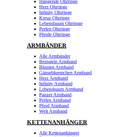
Hängende Ohrringe
Herz Ohrringe
Infinity Ohrringe
Kreuz Ohrringe
Lebensbaum Ohrringe
Perlen Ohrringe
Pferde Ohrringe
ARMBÄNDER
Alle Armbänder
Bernstein Armband
Blumen Armband
Gänsebluemchen Armband
Herz Armband
Infinity Armband
Lebensbaum Armband
Panzer Armband
Perlen Armband
Pferd Armband
Welt Armband
KETTENANHÄNGER
Alle Kettenanhänger