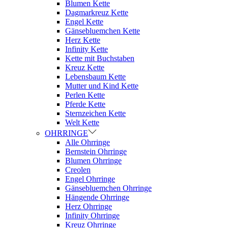
Blumen Kette
Dagmarkreuz Kette
Engel Kette
Gänsebluemchen Kette
Herz Kette
Infinity Kette
Kette mit Buchstaben
Kreuz Kette
Lebensbaum Kette
Mutter und Kind Kette
Perlen Kette
Pferde Kette
Sternzeichen Kette
Welt Kette
OHRRINGE
Alle Ohrringe
Bernstein Ohrringe
Blumen Ohrringe
Creolen
Engel Ohrringe
Gänsebluemchen Ohrringe
Hängende Ohrringe
Herz Ohrringe
Infinity Ohrringe
Kreuz Ohrringe