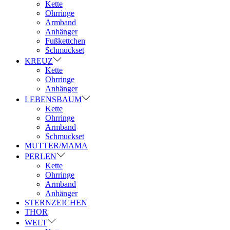
Kette
Ohrringe
Armband
Anhänger
Fußkettchen
Schmuckset
KREUZ
Kette
Ohrringe
Anhänger
LEBENSBAUM
Kette
Ohrringe
Armband
Schmuckset
MUTTER/MAMA
PERLEN
Kette
Ohrringe
Armband
Anhänger
STERNZEICHEN
THOR
WELT