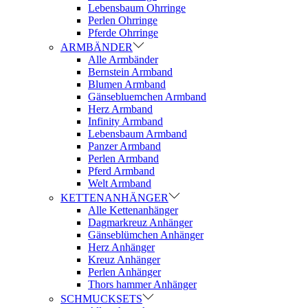
Lebensbaum Ohrringe
Perlen Ohrringe
Pferde Ohrringe
ARMBÄNDER
Alle Armbänder
Bernstein Armband
Blumen Armband
Gänsebluemchen Armband
Herz Armband
Infinity Armband
Lebensbaum Armband
Panzer Armband
Perlen Armband
Pferd Armband
Welt Armband
KETTENANHÄNGER
Alle Kettenanhänger
Dagmarkreuz Anhänger
Gänseblümchen Anhänger
Herz Anhänger
Kreuz Anhänger
Perlen Anhänger
Thors hammer Anhänger
SCHMUCKSETS