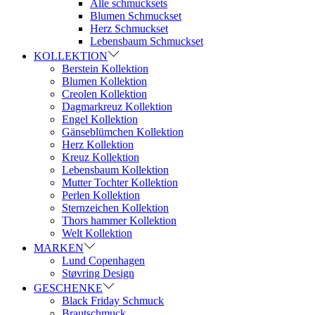
Alle schmucksets
Blumen Schmuckset
Herz Schmuckset
Lebensbaum Schmuckset
KOLLEKTION
Berstein Kollektion
Blumen Kollektion
Creolen Kollektion
Dagmarkreuz Kollektion
Engel Kollektion
Gänseblümchen Kollektion
Herz Kollektion
Kreuz Kollektion
Lebensbaum Kollektion
Mutter Tochter Kollektion
Perlen Kollektion
Sternzeichen Kollektion
Thors hammer Kollektion
Welt Kollektion
MARKEN
Lund Copenhagen
Støvring Design
GESCHENKE
Black Friday Schmuck
Brautschmuck