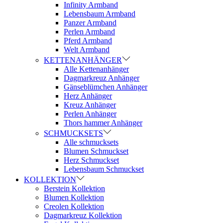
Infinity Armband
Lebensbaum Armband
Panzer Armband
Perlen Armband
Pferd Armband
Welt Armband
KETTENANHÄNGER
Alle Kettenanhänger
Dagmarkreuz Anhänger
Gänseblümchen Anhänger
Herz Anhänger
Kreuz Anhänger
Perlen Anhänger
Thors hammer Anhänger
SCHMUCKSETS
Alle schmucksets
Blumen Schmuckset
Herz Schmuckset
Lebensbaum Schmuckset
KOLLEKTION
Berstein Kollektion
Blumen Kollektion
Creolen Kollektion
Dagmarkreuz Kollektion