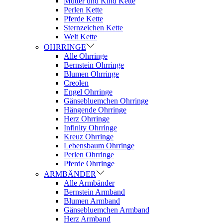
Mutter und Kind Kette
Perlen Kette
Pferde Kette
Sternzeichen Kette
Welt Kette
OHRRINGE
Alle Ohrringe
Bernstein Ohrringe
Blumen Ohrringe
Creolen
Engel Ohrringe
Gänsebluemchen Ohrringe
Hängende Ohrringe
Herz Ohrringe
Infinity Ohrringe
Kreuz Ohrringe
Lebensbaum Ohrringe
Perlen Ohrringe
Pferde Ohrringe
ARMBÄNDER
Alle Armbänder
Bernstein Armband
Blumen Armband
Gänsebluemchen Armband
Herz Armband