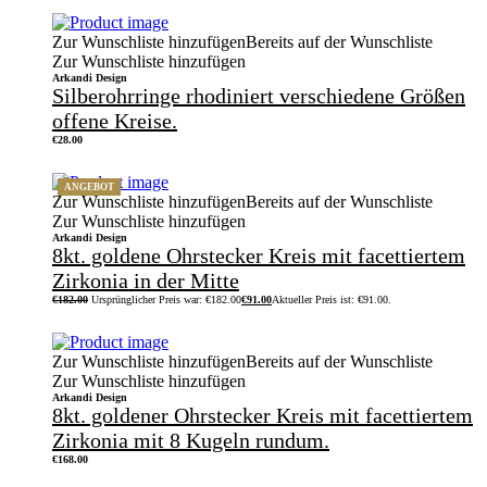
Zur Wunschliste hinzufügen
Bereits auf der Wunschliste
Zur Wunschliste hinzufügen
Arkandi Design
Silberohrringe rhodiniert verschiedene Größen
offene Kreise.
€
28.00
ANGEBOT
Zur Wunschliste hinzufügen
Bereits auf der Wunschliste
Zur Wunschliste hinzufügen
Arkandi Design
8kt. goldene Ohrstecker Kreis mit facettiertem
Zirkonia in der Mitte
€
182.00
Ursprünglicher Preis war: €182.00
€
91.00
Aktueller Preis ist: €91.00.
Zur Wunschliste hinzufügen
Bereits auf der Wunschliste
Zur Wunschliste hinzufügen
Arkandi Design
8kt. goldener Ohrstecker Kreis mit facettiertem
Zirkonia mit 8 Kugeln rundum.
€
168.00