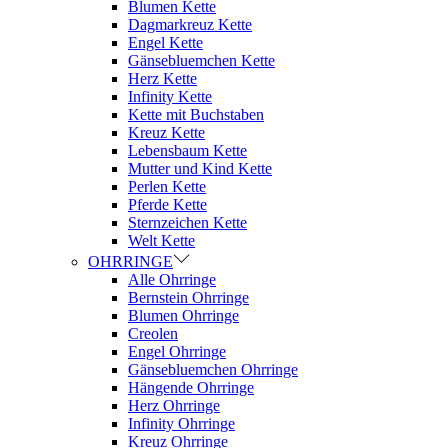
Blumen Kette
Dagmarkreuz Kette
Engel Kette
Gänsebluemchen Kette
Herz Kette
Infinity Kette
Kette mit Buchstaben
Kreuz Kette
Lebensbaum Kette
Mutter und Kind Kette
Perlen Kette
Pferde Kette
Sternzeichen Kette
Welt Kette
OHRRINGE
Alle Ohrringe
Bernstein Ohrringe
Blumen Ohrringe
Creolen
Engel Ohrringe
Gänsebluemchen Ohrringe
Hängende Ohrringe
Herz Ohrringe
Infinity Ohrringe
Kreuz Ohrringe