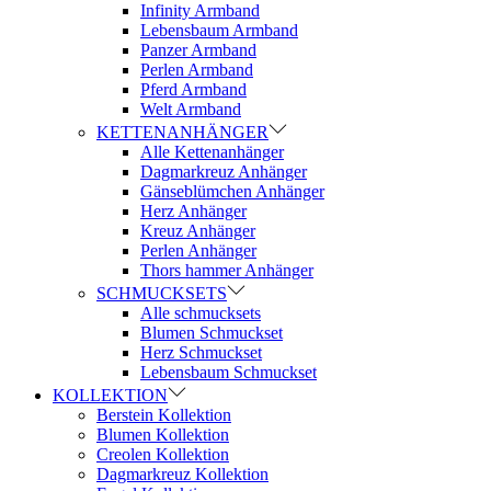
Infinity Armband
Lebensbaum Armband
Panzer Armband
Perlen Armband
Pferd Armband
Welt Armband
KETTENANHÄNGER
Alle Kettenanhänger
Dagmarkreuz Anhänger
Gänseblümchen Anhänger
Herz Anhänger
Kreuz Anhänger
Perlen Anhänger
Thors hammer Anhänger
SCHMUCKSETS
Alle schmucksets
Blumen Schmuckset
Herz Schmuckset
Lebensbaum Schmuckset
KOLLEKTION
Berstein Kollektion
Blumen Kollektion
Creolen Kollektion
Dagmarkreuz Kollektion