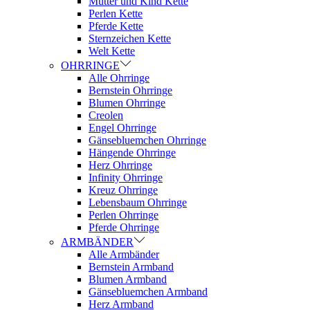
Mutter und Kind Kette
Perlen Kette
Pferde Kette
Sternzeichen Kette
Welt Kette
OHRRINGE
Alle Ohrringe
Bernstein Ohrringe
Blumen Ohrringe
Creolen
Engel Ohrringe
Gänsebluemchen Ohrringe
Hängende Ohrringe
Herz Ohrringe
Infinity Ohrringe
Kreuz Ohrringe
Lebensbaum Ohrringe
Perlen Ohrringe
Pferde Ohrringe
ARMBÄNDER
Alle Armbänder
Bernstein Armband
Blumen Armband
Gänsebluemchen Armband
Herz Armband