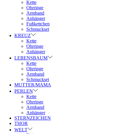
Kette
Ohrringe
Armband
Anhänger
Fußkettchen
Schmuckset
KREUZ
Kette
Ohrringe
Anhänger
LEBENSBAUM
Kette
Ohrringe
Armband
Schmuckset
MUTTER/MAMA
PERLEN
Kette
Ohrringe
Armband
Anhänger
STERNZEICHEN
THOR
WELT