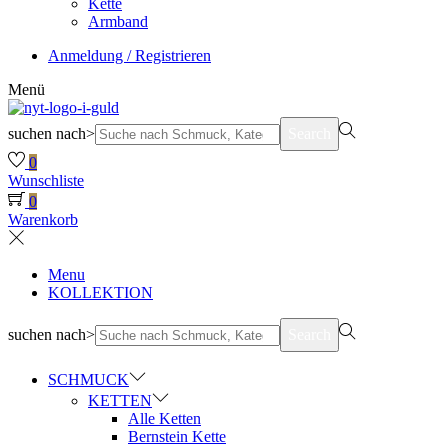
Kette
Armband
Anmeldung / Registrieren
Menü
suchen nach>
Search
0
Wunschliste
0
Warenkorb
Menu
KOLLEKTION
suchen nach>
Search
SCHMUCK
KETTEN
Alle Ketten
Bernstein Kette