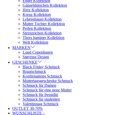
Engel Kollektion
Gänseblümchen Kollektion
Herz Kollektion
Kreuz Kollektion
Lebensbaum Kollektion
Mutter Tochter Kollektion
Perlen Kollektion
Sternzeichen Kollektion
Thors hammer Kollektion
Welt Kollektion
MARKEN
Lund Copenhagen
Støvring Design
GESCHENKE
Black Friday Schmuck
Brautschmuck
Konfirmations Schmuck
Muttertagsgeschenke Schmuck
Schmuck für Damen
Schmuck für eine neue Mutter
Schmuck für freundin
Schmuck für studenten
Valentinstag Schmuck
OUTLET 30-70%
WUNSCHLISTE –