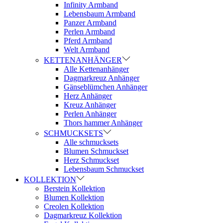
Infinity Armband
Lebensbaum Armband
Panzer Armband
Perlen Armband
Pferd Armband
Welt Armband
KETTENANHÄNGER
Alle Kettenanhänger
Dagmarkreuz Anhänger
Gänseblümchen Anhänger
Herz Anhänger
Kreuz Anhänger
Perlen Anhänger
Thors hammer Anhänger
SCHMUCKSETS
Alle schmucksets
Blumen Schmuckset
Herz Schmuckset
Lebensbaum Schmuckset
KOLLEKTION
Berstein Kollektion
Blumen Kollektion
Creolen Kollektion
Dagmarkreuz Kollektion