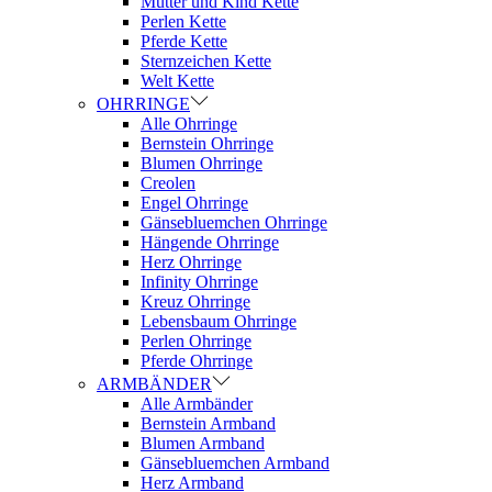
Mutter und Kind Kette
Perlen Kette
Pferde Kette
Sternzeichen Kette
Welt Kette
OHRRINGE
Alle Ohrringe
Bernstein Ohrringe
Blumen Ohrringe
Creolen
Engel Ohrringe
Gänsebluemchen Ohrringe
Hängende Ohrringe
Herz Ohrringe
Infinity Ohrringe
Kreuz Ohrringe
Lebensbaum Ohrringe
Perlen Ohrringe
Pferde Ohrringe
ARMBÄNDER
Alle Armbänder
Bernstein Armband
Blumen Armband
Gänsebluemchen Armband
Herz Armband