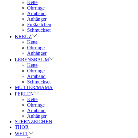
Kette
Ohrringe
Armband
Anhänger
Fußkettchen
Schmuckset
KREUZ
Kette
Ohrringe
Anhänger
LEBENSBAUM
Kette
Ohrringe
Armband
Schmuckset
MUTTER/MAMA
PERLEN
Kette
Ohrringe
Armband
Anhänger
STERNZEICHEN
THOR
WELT