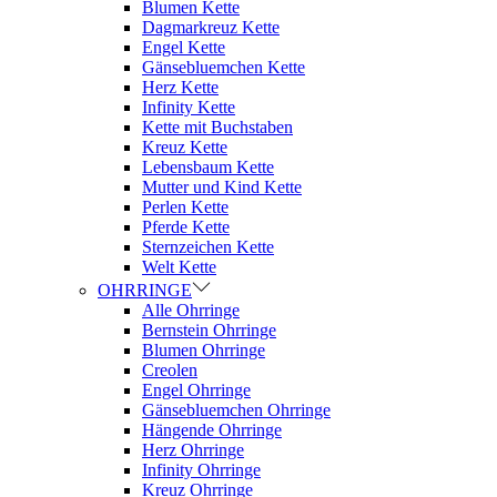
Blumen Kette
Dagmarkreuz Kette
Engel Kette
Gänsebluemchen Kette
Herz Kette
Infinity Kette
Kette mit Buchstaben
Kreuz Kette
Lebensbaum Kette
Mutter und Kind Kette
Perlen Kette
Pferde Kette
Sternzeichen Kette
Welt Kette
OHRRINGE
Alle Ohrringe
Bernstein Ohrringe
Blumen Ohrringe
Creolen
Engel Ohrringe
Gänsebluemchen Ohrringe
Hängende Ohrringe
Herz Ohrringe
Infinity Ohrringe
Kreuz Ohrringe