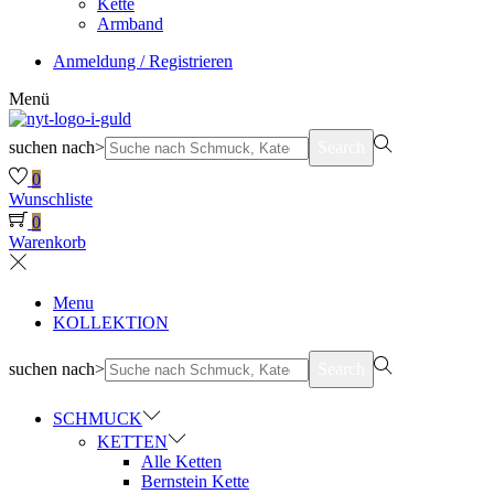
Kette
Armband
Anmeldung / Registrieren
Menü
suchen nach>
Search
0
Wunschliste
0
Warenkorb
Menu
KOLLEKTION
suchen nach>
Search
SCHMUCK
KETTEN
Alle Ketten
Bernstein Kette