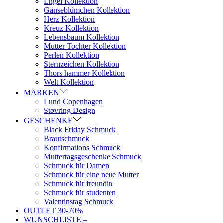
Engel Kollektion
Gänseblümchen Kollektion
Herz Kollektion
Kreuz Kollektion
Lebensbaum Kollektion
Mutter Tochter Kollektion
Perlen Kollektion
Sternzeichen Kollektion
Thors hammer Kollektion
Welt Kollektion
MARKEN
Lund Copenhagen
Støvring Design
GESCHENKE
Black Friday Schmuck
Brautschmuck
Konfirmations Schmuck
Muttertagsgeschenke Schmuck
Schmuck für Damen
Schmuck für eine neue Mutter
Schmuck für freundin
Schmuck für studenten
Valentinstag Schmuck
OUTLET 30-70%
WUNSCHLISTE –