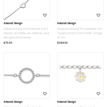
Arkandi Design
Arkandi Design
Silberarmband rhodiniert mit 2
Silberarmband Panzerkette mit
Herzen an Kette, ein offenes und
Typenschild 11 mm breit. Länge
ein geschlossenes.
21 cm.
€
70.00
€
264.00
Arkandi Design
Arkandi Design