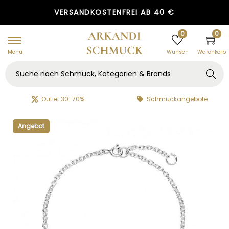
GRATIS GESCHENKVERPACKUNG
VERSANDKOSTENFREI AB 40 €
0
0
Menü
Warenkorb
Wunsch
Searc
h
Outlet 30-70%
Schmuckangebote
Angebot