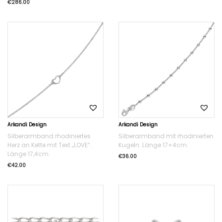
€
286.00
Arkandi Design
Arkandi Design
Silberarmband rhodiniertes
Silberarmband mit rhodinierten
Herz an Kette mit Text „LOVE“.
Kugeln. Länge 17+4cm.
Länge 17,4cm.
€
36.00
€
42.00