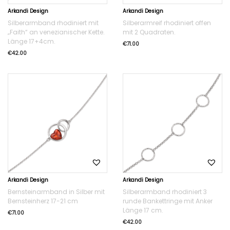
Arkandi Design
Arkandi Design
Silberarmband rhodiniert mit
Silberarmreif rhodiniert offen
„Faith“ an venezianischer Kette.
mit 2 Quadraten.
Länge 17+4cm.
€
71.00
€
42.00
Arkandi Design
Arkandi Design
Bernsteinarmband in Silber mit
Silberarmband rhodiniert 3
Bernsteinherz 17-21 cm
runde Bankettringe mit Anker
Länge 17 cm.
€
71.00
€
42.00