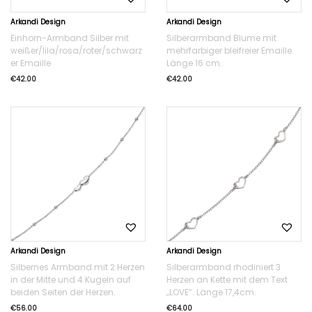
Arkandi Design
Arkandi Design
Einhorn-Armband Silber mit
Silberarmband Blume mit
weißer/lila/rosa/roter/schwarz
mehrfarbiger bleifreier Emaille.
er Emaille
Länge 16 cm.
€
42.00
€
42.00
Arkandi Design
Arkandi Design
Silbernes Armband mit 2 Herzen
Silberarmband rhodiniert 3
in der Mitte und 4 Kugeln auf
Herzen an Kette mit dem Text
beiden Seiten der Herzen.
„LOVE“. Länge 17,4cm.
€
56.00
€
64.00