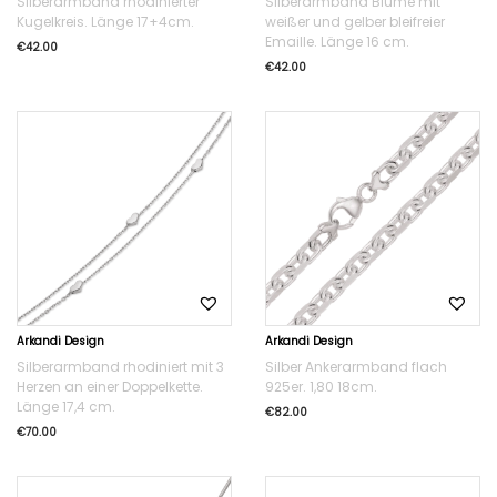
Silberarmband rhodinierter
Silberarmband Blume mit
Kugelkreis. Länge 17+4cm.
weißer und gelber bleifreier
Emaille. Länge 16 cm.
€
42.00
€
42.00
Arkandi Design
Arkandi Design
Silberarmband rhodiniert mit 3
Silber Ankerarmband flach
Herzen an einer Doppelkette.
925er. 1,80 18cm.
Länge 17,4 cm.
€
82.00
€
70.00