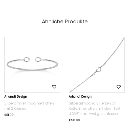
Ähnliche Produkte
Arkandi Design
Arkandi Design
Silberarmreif rhodiniert offen
Silberarmband 3 Herzen an
mit 2 Kreisen.
Kette. Einer offen mit dem Text
„LOVE“ und zwei geschlossen
€
71.00
€
56.00