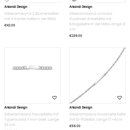
Arkandi Design
Arkandi Design
Silberarmband 2 Blumenketten
Silberarmband schwarz
mit 4 Kanten Kette in der Mitte.
rhodiniert Ankerkette mit
Königskette in der Mitte Länge 21
€
42.00
cm.
€
239.00
Arkandi Design
Arkandi Design
Silberarmband Panzerkette mit
Silberarmband rhodinierte Kette
Typenschild 11 mm breit. Länge
mit ID-Plakette. Länge 17+4cm.
23 cm.
€
56.00