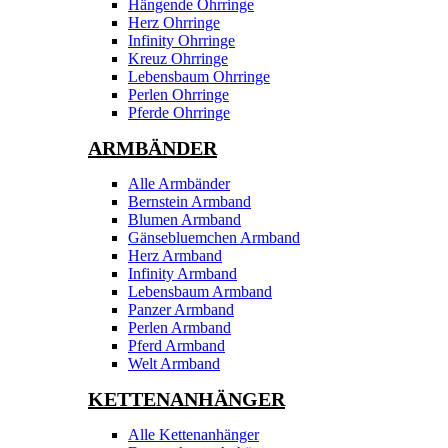
Hängende Ohrringe
Herz Ohrringe
Infinity Ohrringe
Kreuz Ohrringe
Lebensbaum Ohrringe
Perlen Ohrringe
Pferde Ohrringe
ARMBÄNDER
Alle Armbänder
Bernstein Armband
Blumen Armband
Gänsebluemchen Armband
Herz Armband
Infinity Armband
Lebensbaum Armband
Panzer Armband
Perlen Armband
Pferd Armband
Welt Armband
KETTENANHÄNGER
Alle Kettenanhänger