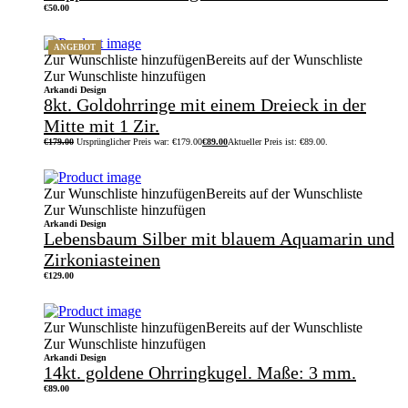
€
50.00
ANGEBOT
Zur Wunschliste hinzufügen
Bereits auf der Wunschliste
Zur Wunschliste hinzufügen
Arkandi Design
8kt. Goldohrringe mit einem Dreieck in der
Mitte mit 1 Zir.
€
179.00
Ursprünglicher Preis war: €179.00
€
89.00
Aktueller Preis ist: €89.00.
Zur Wunschliste hinzufügen
Bereits auf der Wunschliste
Zur Wunschliste hinzufügen
Arkandi Design
Lebensbaum Silber mit blauem Aquamarin und
Zirkoniasteinen
€
129.00
Zur Wunschliste hinzufügen
Bereits auf der Wunschliste
Zur Wunschliste hinzufügen
Arkandi Design
14kt. goldene Ohrringkugel. Maße: 3 mm.
€
89.00