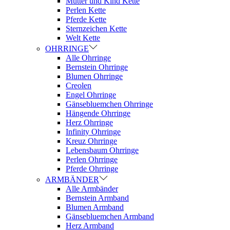
Mutter und Kind Kette
Perlen Kette
Pferde Kette
Sternzeichen Kette
Welt Kette
OHRRINGE
Alle Ohrringe
Bernstein Ohrringe
Blumen Ohrringe
Creolen
Engel Ohrringe
Gänsebluemchen Ohrringe
Hängende Ohrringe
Herz Ohrringe
Infinity Ohrringe
Kreuz Ohrringe
Lebensbaum Ohrringe
Perlen Ohrringe
Pferde Ohrringe
ARMBÄNDER
Alle Armbänder
Bernstein Armband
Blumen Armband
Gänsebluemchen Armband
Herz Armband