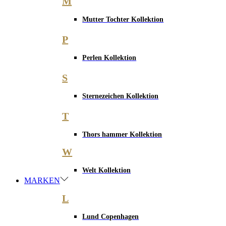
M
Mutter Tochter Kollektion
P
Perlen Kollektion
S
Sternezeichen Kollektion
T
Thors hammer Kollektion
W
Welt Kollektion
MARKEN
L
Lund Copenhagen