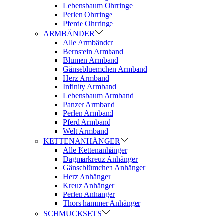
Lebensbaum Ohrringe
Perlen Ohrringe
Pferde Ohrringe
ARMBÄNDER
Alle Armbänder
Bernstein Armband
Blumen Armband
Gänsebluemchen Armband
Herz Armband
Infinity Armband
Lebensbaum Armband
Panzer Armband
Perlen Armband
Pferd Armband
Welt Armband
KETTENANHÄNGER
Alle Kettenanhänger
Dagmarkreuz Anhänger
Gänseblümchen Anhänger
Herz Anhänger
Kreuz Anhänger
Perlen Anhänger
Thors hammer Anhänger
SCHMUCKSETS