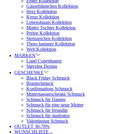
Engel Kollektion
Gänseblümchen Kollektion
Herz Kollektion
Kreuz Kollektion
Lebensbaum Kollektion
Mutter Tochter Kollektion
Perlen Kollektion
Sternzeichen Kollektion
Thors hammer Kollektion
Welt Kollektion
MARKEN
Lund Copenhagen
Støvring Design
GESCHENKE
Black Friday Schmuck
Brautschmuck
Konfirmations Schmuck
Muttertagsgeschenke Schmuck
Schmuck für Damen
Schmuck für eine neue Mutter
Schmuck für freundin
Schmuck für studenten
Valentinstag Schmuck
OUTLET 30-70%
WUNSCHLISTE –