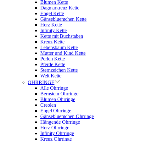
Blumen Kette
Dagmarkreuz Kette
Engel Kette
Gänsebluemchen Kette
Herz Kette
Infinity Kette
Kette mit Buchstaben
Kreuz Kette
Lebensbaum Kette
Mutter und Kind Kette
Perlen Kette
Pferde Kette
Sternzeichen Kette
Welt Kette
OHRRINGE
Alle Ohrringe
Bernstein Ohrringe
Blumen Ohrringe
Creolen
Engel Ohrringe
Gänsebluemchen Ohrringe
Hängende Ohrringe
Herz Ohrringe
Infinity Ohrringe
Kreuz Ohrringe