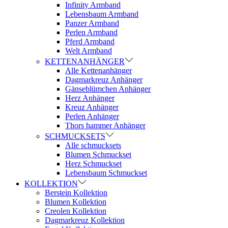
Infinity Armband
Lebensbaum Armband
Panzer Armband
Perlen Armband
Pferd Armband
Welt Armband
KETTENANHÄNGER
Alle Kettenanhänger
Dagmarkreuz Anhänger
Gänseblümchen Anhänger
Herz Anhänger
Kreuz Anhänger
Perlen Anhänger
Thors hammer Anhänger
SCHMUCKSETS
Alle schmucksets
Blumen Schmuckset
Herz Schmuckset
Lebensbaum Schmuckset
KOLLEKTION
Berstein Kollektion
Blumen Kollektion
Creolen Kollektion
Dagmarkreuz Kollektion