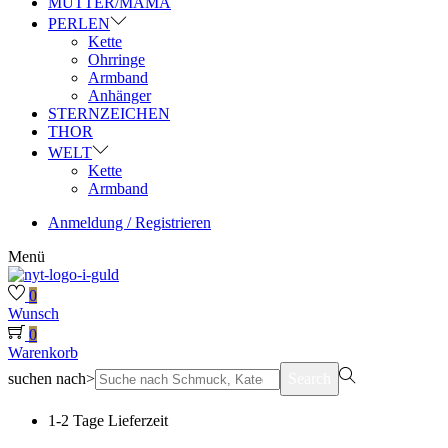
MUTTER/MAMA
PERLEN
Kette
Ohrringe
Armband
Anhänger
STERNZEICHEN
THOR
WELT
Kette
Armband
Anmeldung / Registrieren
Menü
0
Wunsch
0
Warenkorb
suchen nach>
Search
1-2 Tage Lieferzeit