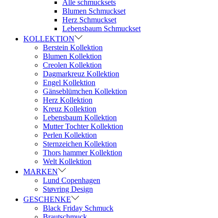
Alle schmucksets
Blumen Schmuckset
Herz Schmuckset
Lebensbaum Schmuckset
KOLLEKTION
Berstein Kollektion
Blumen Kollektion
Creolen Kollektion
Dagmarkreuz Kollektion
Engel Kollektion
Gänseblümchen Kollektion
Herz Kollektion
Kreuz Kollektion
Lebensbaum Kollektion
Mutter Tochter Kollektion
Perlen Kollektion
Sternzeichen Kollektion
Thors hammer Kollektion
Welt Kollektion
MARKEN
Lund Copenhagen
Støvring Design
GESCHENKE
Black Friday Schmuck
Brautschmuck