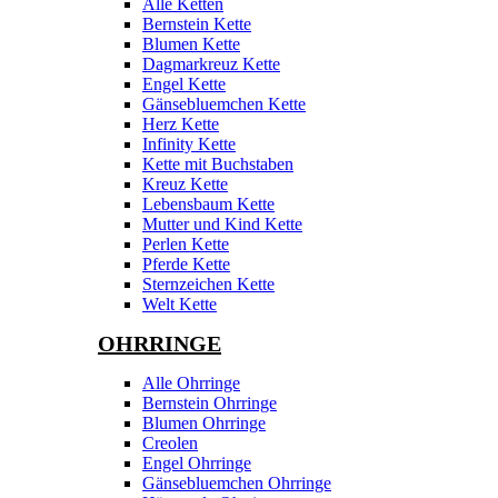
Alle Ketten
Bernstein Kette
Blumen Kette
Dagmarkreuz Kette
Engel Kette
Gänsebluemchen Kette
Herz Kette
Infinity Kette
Kette mit Buchstaben
Kreuz Kette
Lebensbaum Kette
Mutter und Kind Kette
Perlen Kette
Pferde Kette
Sternzeichen Kette
Welt Kette
OHRRINGE
Alle Ohrringe
Bernstein Ohrringe
Blumen Ohrringe
Creolen
Engel Ohrringe
Gänsebluemchen Ohrringe