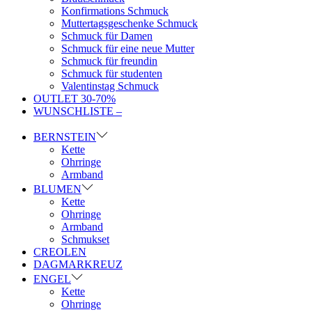
Konfirmations Schmuck
Muttertagsgeschenke Schmuck
Schmuck für Damen
Schmuck für eine neue Mutter
Schmuck für freundin
Schmuck für studenten
Valentinstag Schmuck
OUTLET 30-70%
WUNSCHLISTE –
BERNSTEIN
Kette
Ohrringe
Armband
BLUMEN
Kette
Ohrringe
Armband
Schmukset
CREOLEN
DAGMARKREUZ
ENGEL
Kette
Ohrringe