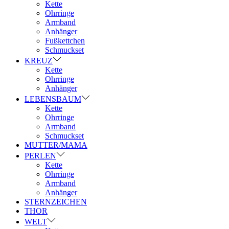
Kette
Ohrringe
Armband
Anhänger
Fußkettchen
Schmuckset
KREUZ
Kette
Ohrringe
Anhänger
LEBENSBAUM
Kette
Ohrringe
Armband
Schmuckset
MUTTER/MAMA
PERLEN
Kette
Ohrringe
Armband
Anhänger
STERNZEICHEN
THOR
WELT