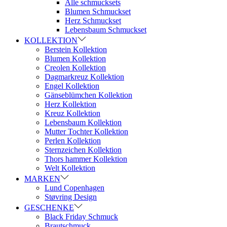
Alle schmucksets
Blumen Schmuckset
Herz Schmuckset
Lebensbaum Schmuckset
KOLLEKTION
Berstein Kollektion
Blumen Kollektion
Creolen Kollektion
Dagmarkreuz Kollektion
Engel Kollektion
Gänseblümchen Kollektion
Herz Kollektion
Kreuz Kollektion
Lebensbaum Kollektion
Mutter Tochter Kollektion
Perlen Kollektion
Sternzeichen Kollektion
Thors hammer Kollektion
Welt Kollektion
MARKEN
Lund Copenhagen
Støvring Design
GESCHENKE
Black Friday Schmuck
Brautschmuck