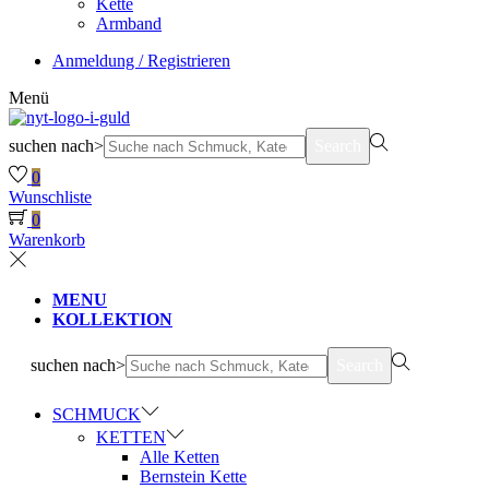
Kette
Armband
Anmeldung / Registrieren
Menü
suchen nach>
Search
0
Wunschliste
0
Warenkorb
MENU
KOLLEKTION
suchen nach>
Search
SCHMUCK
KETTEN
Alle Ketten
Bernstein Kette