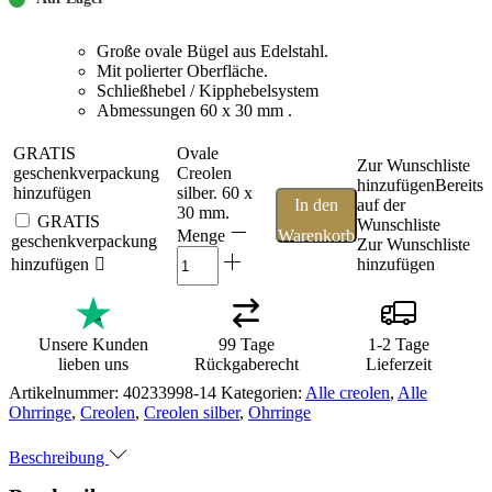
Große ovale Bügel aus Edelstahl.
Mit polierter Oberfläche.
Schließhebel / Kipphebelsystem
Abmessungen 60 x 30 mm .
GRATIS
Ovale
Zur Wunschliste
geschenkverpackung
Creolen
hinzufügen
Bereits
hinzufügen
silber. 60 x
In den
auf der
30 mm.
GRATIS
Wunschliste
Warenkorb
Menge
geschenkverpackung
Zur Wunschliste
hinzufügen
hinzufügen
Unsere Kunden
99 Tage
1-2 Tage
lieben uns
Rückgaberecht
Lieferzeit
Artikelnummer:
40233998-14
Kategorien:
Alle creolen
,
Alle
Ohrringe
,
Creolen
,
Creolen silber
,
Ohrringe
Beschreibung