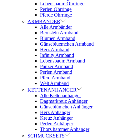
Lebensbaum Ohrringe
Perlen Ohrringe
Pferde Ohrringe
ARMBÄNDER
Alle Armbänder
Bernstein Armband
Blumen Armband
Gänsebluemchen Armband
Herz Armband
Infinity Armband
Lebensbaum Armband
Panzer Armband
Perlen Armband
Pferd Armband
Welt Armband
KETTENANHÄNGER
Alle Kettenanhänger
Dagmarkreuz Anhänger
Gänseblümchen Anhänger
Herz Anhänger
Kreuz Anhänger
Perlen Anhänger
Thors hammer Anhänger
SCHMUCKSETS