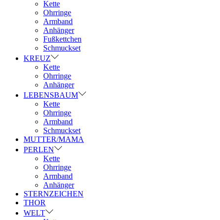
Kette
Ohrringe
Armband
Anhänger
Fußkettchen
Schmuckset
KREUZ
Kette
Ohrringe
Anhänger
LEBENSBAUM
Kette
Ohrringe
Armband
Schmuckset
MUTTER/MAMA
PERLEN
Kette
Ohrringe
Armband
Anhänger
STERNZEICHEN
THOR
WELT