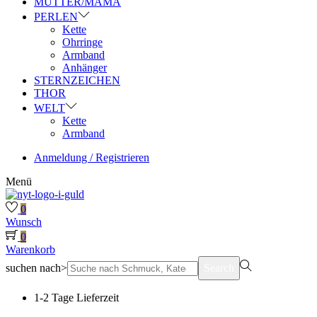
MUTTER/MAMA
PERLEN
Kette
Ohrringe
Armband
Anhänger
STERNZEICHEN
THOR
WELT
Kette
Armband
Anmeldung / Registrieren
Menü
0
Wunsch
0
Warenkorb
suchen nach>
Search
1-2 Tage Lieferzeit