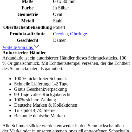
Maße
60 x 30 mm
Farbe
In Silber
Geometrie
Oval
Metall
Stahl
Oberflächenbehandlung
Poliert
Produkt-attribute
Creolen
,
Ohrringe
Geschlecht
Damen
Vorteile von uns
Autorisierter Händler
Arkandi.de ist ein autorisierter Händler dieses Schmuckstücks. 100
% Originalschmuck. Mit Echtheitsstempel versehen, der die Echtheit
des Schmuckmaterials garantiert.
100 % nickelfreier Schmuck
Schnelle Lieferung: 1-2 Tage
Gratis Geschenkverpackung
99 Tage volles Rückgaberecht
100% sichere Zahlung
Deutsche Marken & Kollektionen
Trustpilot 4,7/5 Sterne
Bekannte deutsche Marken
Alle Schmuckstücke werden entweder in den Schmuckschatullen
der Marke oder in unseren eigenen, speziell entworfenen Schachteln