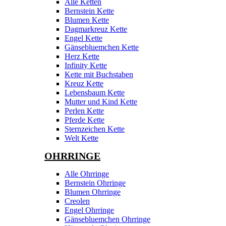
Alle Ketten
Bernstein Kette
Blumen Kette
Dagmarkreuz Kette
Engel Kette
Gänsebluemchen Kette
Herz Kette
Infinity Kette
Kette mit Buchstaben
Kreuz Kette
Lebensbaum Kette
Mutter und Kind Kette
Perlen Kette
Pferde Kette
Sternzeichen Kette
Welt Kette
OHRRINGE
Alle Ohrringe
Bernstein Ohrringe
Blumen Ohrringe
Creolen
Engel Ohrringe
Gänsebluemchen Ohrringe