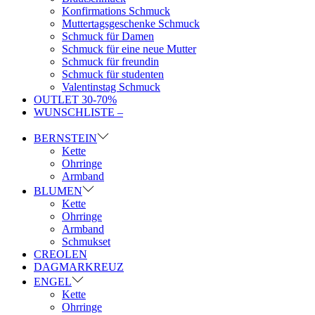
Konfirmations Schmuck
Muttertagsgeschenke Schmuck
Schmuck für Damen
Schmuck für eine neue Mutter
Schmuck für freundin
Schmuck für studenten
Valentinstag Schmuck
OUTLET 30-70%
WUNSCHLISTE –
BERNSTEIN
Kette
Ohrringe
Armband
BLUMEN
Kette
Ohrringe
Armband
Schmukset
CREOLEN
DAGMARKREUZ
ENGEL
Kette
Ohrringe