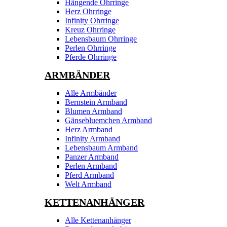
Hängende Ohrringe
Herz Ohrringe
Infinity Ohrringe
Kreuz Ohrringe
Lebensbaum Ohrringe
Perlen Ohrringe
Pferde Ohrringe
ARMBÄNDER
Alle Armbänder
Bernstein Armband
Blumen Armband
Gänsebluemchen Armband
Herz Armband
Infinity Armband
Lebensbaum Armband
Panzer Armband
Perlen Armband
Pferd Armband
Welt Armband
KETTENANHÄNGER
Alle Kettenanhänger