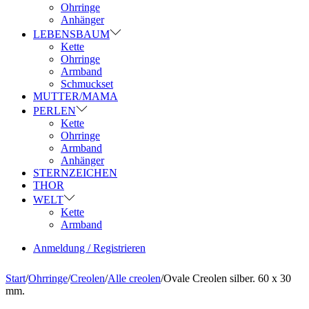
Ohrringe
Anhänger
LEBENSBAUM
Kette
Ohrringe
Armband
Schmuckset
MUTTER/MAMA
PERLEN
Kette
Ohrringe
Armband
Anhänger
STERNZEICHEN
THOR
WELT
Kette
Armband
Anmeldung / Registrieren
Start
/
Ohrringe
/
Creolen
/
Alle creolen
/
Ovale Creolen silber. 60 x 30
mm.