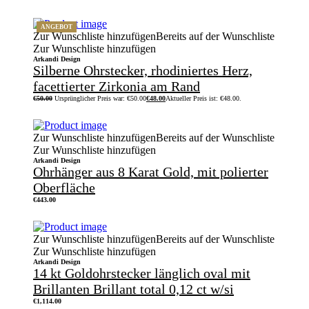
ANGEBOT
Zur Wunschliste hinzufügen
Bereits auf der Wunschliste
Zur Wunschliste hinzufügen
Arkandi Design
Silberne Ohrstecker, rhodiniertes Herz,
facettierter Zirkonia am Rand
€
50.00
Ursprünglicher Preis war: €50.00
€
48.00
Aktueller Preis ist: €48.00.
Zur Wunschliste hinzufügen
Bereits auf der Wunschliste
Zur Wunschliste hinzufügen
Arkandi Design
Ohrhänger aus 8 Karat Gold, mit polierter
Oberfläche
€
443.00
Zur Wunschliste hinzufügen
Bereits auf der Wunschliste
Zur Wunschliste hinzufügen
Arkandi Design
14 kt Goldohrstecker länglich oval mit
Brillanten Brillant total 0,12 ct w/si
€
1,114.00