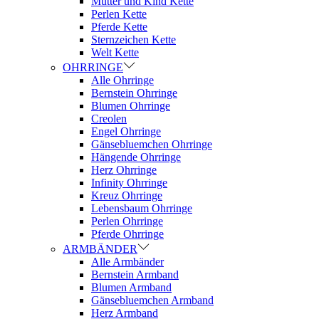
Mutter und Kind Kette
Perlen Kette
Pferde Kette
Sternzeichen Kette
Welt Kette
OHRRINGE
Alle Ohrringe
Bernstein Ohrringe
Blumen Ohrringe
Creolen
Engel Ohrringe
Gänsebluemchen Ohrringe
Hängende Ohrringe
Herz Ohrringe
Infinity Ohrringe
Kreuz Ohrringe
Lebensbaum Ohrringe
Perlen Ohrringe
Pferde Ohrringe
ARMBÄNDER
Alle Armbänder
Bernstein Armband
Blumen Armband
Gänsebluemchen Armband
Herz Armband