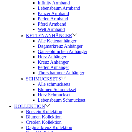
Infinity Armband
Lebensbaum Armband
Panzer Armband
Perlen Armband
Pferd Armband
Welt Armband
KETTENANHÄNGER
Alle Kettenanhänger
Dagmarkreuz Anhänger
Gänseblümchen Anhänger
Herz Anhänger
Kreuz Anhänger
Perlen Anhänger
Thors hammer Anhänger
SCHMUCKSETS
Alle schmucksets
Blumen Schmuckset
Herz Schmuckset
Lebensbaum Schmuckset
KOLLEKTION
Berstein Kollektion
Blumen Kollektion
Creolen Kollektion
Dagmarkreuz Kollektion