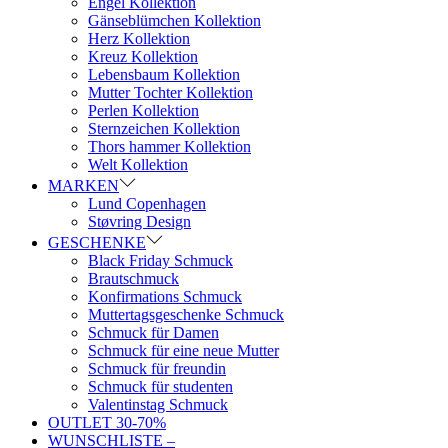
Engel Kollektion
Gänseblümchen Kollektion
Herz Kollektion
Kreuz Kollektion
Lebensbaum Kollektion
Mutter Tochter Kollektion
Perlen Kollektion
Sternzeichen Kollektion
Thors hammer Kollektion
Welt Kollektion
MARKEN
Lund Copenhagen
Støvring Design
GESCHENKE
Black Friday Schmuck
Brautschmuck
Konfirmations Schmuck
Muttertagsgeschenke Schmuck
Schmuck für Damen
Schmuck für eine neue Mutter
Schmuck für freundin
Schmuck für studenten
Valentinstag Schmuck
OUTLET 30-70%
WUNSCHLISTE –