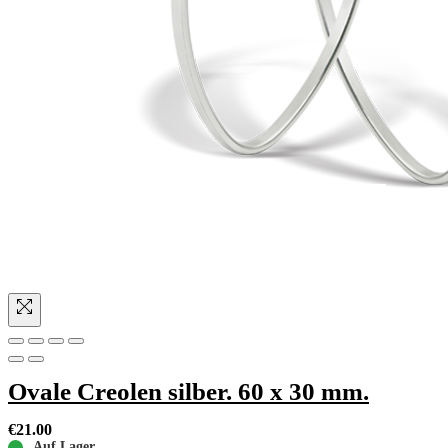
Ovale Creolen silber. 60 x 30 mm.
€
21.00
Auf Lager