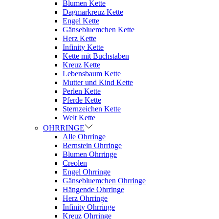
Blumen Kette
Dagmarkreuz Kette
Engel Kette
Gänsebluemchen Kette
Herz Kette
Infinity Kette
Kette mit Buchstaben
Kreuz Kette
Lebensbaum Kette
Mutter und Kind Kette
Perlen Kette
Pferde Kette
Sternzeichen Kette
Welt Kette
OHRRINGE
Alle Ohrringe
Bernstein Ohrringe
Blumen Ohrringe
Creolen
Engel Ohrringe
Gänsebluemchen Ohrringe
Hängende Ohrringe
Herz Ohrringe
Infinity Ohrringe
Kreuz Ohrringe