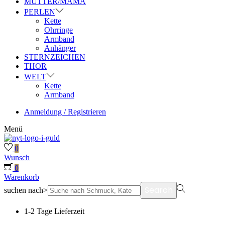
MUTTER/MAMA
PERLEN
Kette
Ohrringe
Armband
Anhänger
STERNZEICHEN
THOR
WELT
Kette
Armband
Anmeldung / Registrieren
Menü
0
Wunsch
0
Warenkorb
Search
suchen nach>
1-2 Tage Lieferzeit