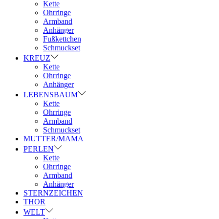
Kette
Ohrringe
Armband
Anhänger
Fußkettchen
Schmuckset
KREUZ
Kette
Ohrringe
Anhänger
LEBENSBAUM
Kette
Ohrringe
Armband
Schmuckset
MUTTER/MAMA
PERLEN
Kette
Ohrringe
Armband
Anhänger
STERNZEICHEN
THOR
WELT