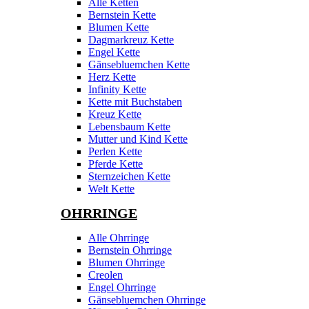
Alle Ketten
Bernstein Kette
Blumen Kette
Dagmarkreuz Kette
Engel Kette
Gänsebluemchen Kette
Herz Kette
Infinity Kette
Kette mit Buchstaben
Kreuz Kette
Lebensbaum Kette
Mutter und Kind Kette
Perlen Kette
Pferde Kette
Sternzeichen Kette
Welt Kette
OHRRINGE
Alle Ohrringe
Bernstein Ohrringe
Blumen Ohrringe
Creolen
Engel Ohrringe
Gänsebluemchen Ohrringe