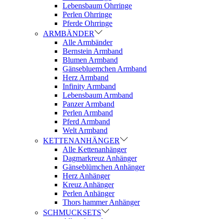
Lebensbaum Ohrringe
Perlen Ohrringe
Pferde Ohrringe
ARMBÄNDER
Alle Armbänder
Bernstein Armband
Blumen Armband
Gänsebluemchen Armband
Herz Armband
Infinity Armband
Lebensbaum Armband
Panzer Armband
Perlen Armband
Pferd Armband
Welt Armband
KETTENANHÄNGER
Alle Kettenanhänger
Dagmarkreuz Anhänger
Gänseblümchen Anhänger
Herz Anhänger
Kreuz Anhänger
Perlen Anhänger
Thors hammer Anhänger
SCHMUCKSETS