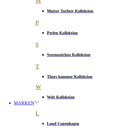
M
Mutter Tochter Kollektion
P
Perlen Kollektion
S
Sternezeichen Kollektion
T
Thors hammer Kollektion
W
Welt Kollektion
MARKEN
L
Lund Copenhagen