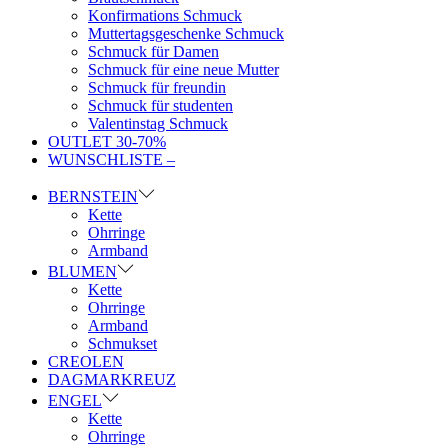
Konfirmations Schmuck
Muttertagsgeschenke Schmuck
Schmuck für Damen
Schmuck für eine neue Mutter
Schmuck für freundin
Schmuck für studenten
Valentinstag Schmuck
OUTLET 30-70%
WUNSCHLISTE –
BERNSTEIN
Kette
Ohrringe
Armband
BLUMEN
Kette
Ohrringe
Armband
Schmukset
CREOLEN
DAGMARKREUZ
ENGEL
Kette
Ohrringe