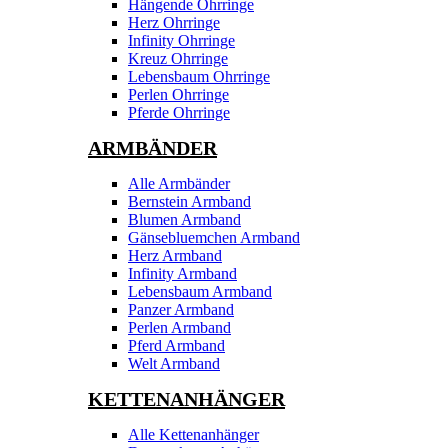
Hängende Ohrringe
Herz Ohrringe
Infinity Ohrringe
Kreuz Ohrringe
Lebensbaum Ohrringe
Perlen Ohrringe
Pferde Ohrringe
ARMBÄNDER
Alle Armbänder
Bernstein Armband
Blumen Armband
Gänsebluemchen Armband
Herz Armband
Infinity Armband
Lebensbaum Armband
Panzer Armband
Perlen Armband
Pferd Armband
Welt Armband
KETTENANHÄNGER
Alle Kettenanhänger