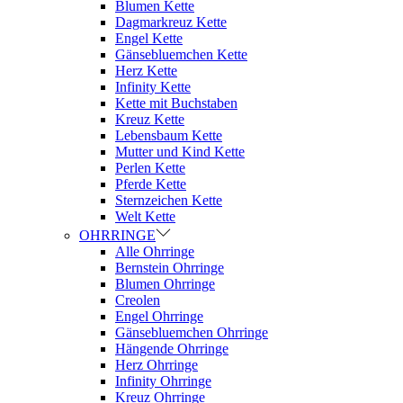
Blumen Kette
Dagmarkreuz Kette
Engel Kette
Gänsebluemchen Kette
Herz Kette
Infinity Kette
Kette mit Buchstaben
Kreuz Kette
Lebensbaum Kette
Mutter und Kind Kette
Perlen Kette
Pferde Kette
Sternzeichen Kette
Welt Kette
OHRRINGE
Alle Ohrringe
Bernstein Ohrringe
Blumen Ohrringe
Creolen
Engel Ohrringe
Gänsebluemchen Ohrringe
Hängende Ohrringe
Herz Ohrringe
Infinity Ohrringe
Kreuz Ohrringe