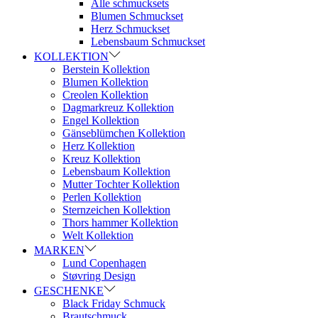
Alle schmucksets
Blumen Schmuckset
Herz Schmuckset
Lebensbaum Schmuckset
KOLLEKTION
Berstein Kollektion
Blumen Kollektion
Creolen Kollektion
Dagmarkreuz Kollektion
Engel Kollektion
Gänseblümchen Kollektion
Herz Kollektion
Kreuz Kollektion
Lebensbaum Kollektion
Mutter Tochter Kollektion
Perlen Kollektion
Sternzeichen Kollektion
Thors hammer Kollektion
Welt Kollektion
MARKEN
Lund Copenhagen
Støvring Design
GESCHENKE
Black Friday Schmuck
Brautschmuck