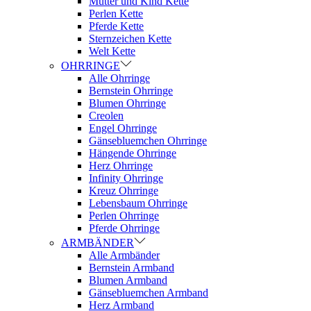
Mutter und Kind Kette
Perlen Kette
Pferde Kette
Sternzeichen Kette
Welt Kette
OHRRINGE
Alle Ohrringe
Bernstein Ohrringe
Blumen Ohrringe
Creolen
Engel Ohrringe
Gänsebluemchen Ohrringe
Hängende Ohrringe
Herz Ohrringe
Infinity Ohrringe
Kreuz Ohrringe
Lebensbaum Ohrringe
Perlen Ohrringe
Pferde Ohrringe
ARMBÄNDER
Alle Armbänder
Bernstein Armband
Blumen Armband
Gänsebluemchen Armband
Herz Armband