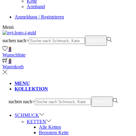
Kette
Armband
Anmeldung / Registrieren
Menü
Search
suchen nach>
0
Wunschliste
0
Warenkorb
MENU
KOLLEKTION
Search
suchen nach>
SCHMUCK
KETTEN
Alle Ketten
Bernstein Kette