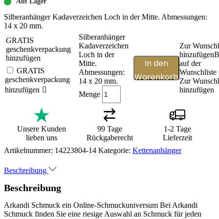
Auf Lager
Silberanhänger Kadaverzeichen Loch in der Mitte. Abmessungen:
14 x 20 mm.
Silberanhänger
GRATIS
Kadaverzeichen
Zur Wunschl
geschenkverpackung
Loch in der
hinzufügen
B
hinzufügen
In den
Mitte.
auf der
GRATIS
Abmessungen:
Wunschliste
Warenkorb
geschenkverpackung
14 x 20 mm.
Zur Wunschl
hinzufügen
hinzufügen
Menge
Unsere Kunden
99 Tage
1-2 Tage
lieben uns
Rückgaberecht
Lieferzeit
Artikelnummer:
14223804-14
Kategorie:
Kettenanhänger
Beschreibung
Beschreibung
Arkandi Schmuck ein Online-Schmuckuniversum Bei Arkandi
Schmuck finden Sie eine riesige Auswahl an Schmuck für jeden