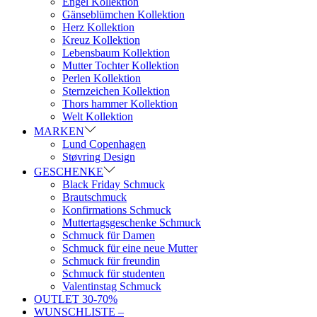
Engel Kollektion
Gänseblümchen Kollektion
Herz Kollektion
Kreuz Kollektion
Lebensbaum Kollektion
Mutter Tochter Kollektion
Perlen Kollektion
Sternzeichen Kollektion
Thors hammer Kollektion
Welt Kollektion
MARKEN
Lund Copenhagen
Støvring Design
GESCHENKE
Black Friday Schmuck
Brautschmuck
Konfirmations Schmuck
Muttertagsgeschenke Schmuck
Schmuck für Damen
Schmuck für eine neue Mutter
Schmuck für freundin
Schmuck für studenten
Valentinstag Schmuck
OUTLET 30-70%
WUNSCHLISTE –