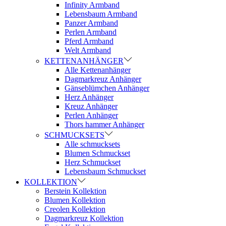
Infinity Armband
Lebensbaum Armband
Panzer Armband
Perlen Armband
Pferd Armband
Welt Armband
KETTENANHÄNGER
Alle Kettenanhänger
Dagmarkreuz Anhänger
Gänseblümchen Anhänger
Herz Anhänger
Kreuz Anhänger
Perlen Anhänger
Thors hammer Anhänger
SCHMUCKSETS
Alle schmucksets
Blumen Schmuckset
Herz Schmuckset
Lebensbaum Schmuckset
KOLLEKTION
Berstein Kollektion
Blumen Kollektion
Creolen Kollektion
Dagmarkreuz Kollektion