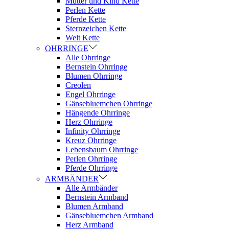
Mutter und Kind Kette
Perlen Kette
Pferde Kette
Sternzeichen Kette
Welt Kette
OHRRINGE
Alle Ohrringe
Bernstein Ohrringe
Blumen Ohrringe
Creolen
Engel Ohrringe
Gänsebluemchen Ohrringe
Hängende Ohrringe
Herz Ohrringe
Infinity Ohrringe
Kreuz Ohrringe
Lebensbaum Ohrringe
Perlen Ohrringe
Pferde Ohrringe
ARMBÄNDER
Alle Armbänder
Bernstein Armband
Blumen Armband
Gänsebluemchen Armband
Herz Armband