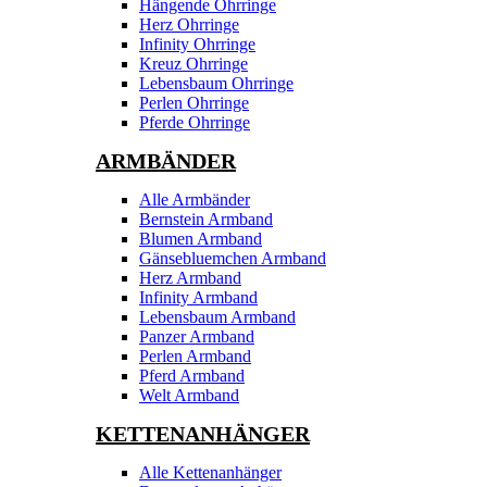
Hängende Ohrringe
Herz Ohrringe
Infinity Ohrringe
Kreuz Ohrringe
Lebensbaum Ohrringe
Perlen Ohrringe
Pferde Ohrringe
ARMBÄNDER
Alle Armbänder
Bernstein Armband
Blumen Armband
Gänsebluemchen Armband
Herz Armband
Infinity Armband
Lebensbaum Armband
Panzer Armband
Perlen Armband
Pferd Armband
Welt Armband
KETTENANHÄNGER
Alle Kettenanhänger