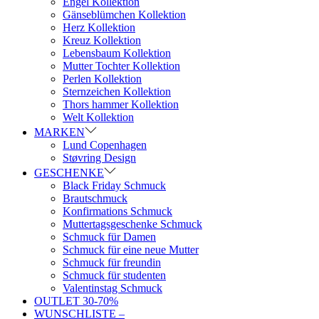
Engel Kollektion
Gänseblümchen Kollektion
Herz Kollektion
Kreuz Kollektion
Lebensbaum Kollektion
Mutter Tochter Kollektion
Perlen Kollektion
Sternzeichen Kollektion
Thors hammer Kollektion
Welt Kollektion
MARKEN
Lund Copenhagen
Støvring Design
GESCHENKE
Black Friday Schmuck
Brautschmuck
Konfirmations Schmuck
Muttertagsgeschenke Schmuck
Schmuck für Damen
Schmuck für eine neue Mutter
Schmuck für freundin
Schmuck für studenten
Valentinstag Schmuck
OUTLET 30-70%
WUNSCHLISTE –