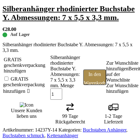
Silberanhänger rhodinierter Buchstabe
Y. Abmessungen: 7 x 5,5 x 3,3 mm.
€
28.00
Auf Lager
Silberanhänger rhodinierter Buchstabe Y. Abmessungen: 7 x 5,5 x
3,3 mm.
Silberanhänger
GRATIS
rhodinierter
Zur Wunschliste
geschenkverpackung
Buchstabe Y.
hinzufügen
Berei
hinzufügen
Abmessungen:
In den
auf der
GRATIS
7 x 5,5 x 3,3
Wunschliste
Warenkorb
geschenkverpackung
mm. Menge
Zur Wunschliste
hinzufügen
hinzufügen
Unsere Kunden
lieben uns
99 Tage
1-2 Tage
Rückgaberecht
Lieferzeit
Artikelnummer:
14237Y-14
Kategorien:
Buchstaben Anhänger
,
Buchstaben schmuck
,
Kettenanhänger