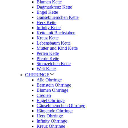
Blumen Kette
Dagmarkreuz Kette
Engel Kette
Gänsebluemchen Kette
Herz Kette
Infinity Kette
Kette mit Buchstaben
Kreuz Kette
Lebensbaum Kette
Mutter und Kind Kette
Perlen Kette
Pferde Kette
Sternzeichen Kette
Welt Kette
OHRRINGE
Alle Ohrringe
Bernstein Ohrringe
Blumen Ohrringe
Creolen
Engel Ohrringe
Gänsebluemchen Ohrringe
Hängende Ohrringe
Herz Ohrringe
Infinity Ohrringe
Kreuz Ohrringe