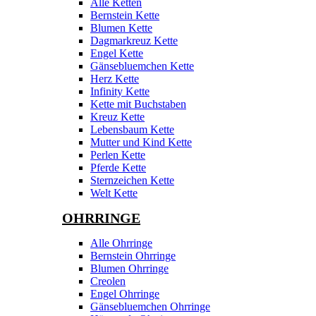
Alle Ketten
Bernstein Kette
Blumen Kette
Dagmarkreuz Kette
Engel Kette
Gänsebluemchen Kette
Herz Kette
Infinity Kette
Kette mit Buchstaben
Kreuz Kette
Lebensbaum Kette
Mutter und Kind Kette
Perlen Kette
Pferde Kette
Sternzeichen Kette
Welt Kette
OHRRINGE
Alle Ohrringe
Bernstein Ohrringe
Blumen Ohrringe
Creolen
Engel Ohrringe
Gänsebluemchen Ohrringe