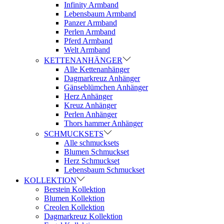
Infinity Armband
Lebensbaum Armband
Panzer Armband
Perlen Armband
Pferd Armband
Welt Armband
KETTENANHÄNGER
Alle Kettenanhänger
Dagmarkreuz Anhänger
Gänseblümchen Anhänger
Herz Anhänger
Kreuz Anhänger
Perlen Anhänger
Thors hammer Anhänger
SCHMUCKSETS
Alle schmucksets
Blumen Schmuckset
Herz Schmuckset
Lebensbaum Schmuckset
KOLLEKTION
Berstein Kollektion
Blumen Kollektion
Creolen Kollektion
Dagmarkreuz Kollektion