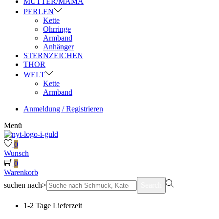
MUTTER/MAMA
PERLEN
Kette
Ohrringe
Armband
Anhänger
STERNZEICHEN
THOR
WELT
Kette
Armband
Anmeldung / Registrieren
Menü
0
Wunsch
0
Warenkorb
suchen nach>
Search
1-2 Tage Lieferzeit