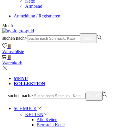
Kette
Armband
Anmeldung / Registrieren
Menü
suchen nach>
Search
0
Wunschliste
0
Warenkorb
MENU
KOLLEKTION
suchen nach>
Search
SCHMUCK
KETTEN
Alle Ketten
Bernstein Kette