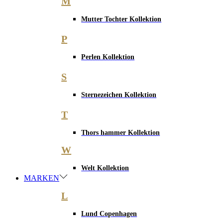
M
Mutter Tochter Kollektion
P
Perlen Kollektion
S
Sternezeichen Kollektion
T
Thors hammer Kollektion
W
Welt Kollektion
MARKEN
L
Lund Copenhagen