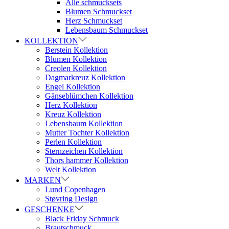
Alle schmucksets
Blumen Schmuckset
Herz Schmuckset
Lebensbaum Schmuckset
KOLLEKTION
Berstein Kollektion
Blumen Kollektion
Creolen Kollektion
Dagmarkreuz Kollektion
Engel Kollektion
Gänseblümchen Kollektion
Herz Kollektion
Kreuz Kollektion
Lebensbaum Kollektion
Mutter Tochter Kollektion
Perlen Kollektion
Sternzeichen Kollektion
Thors hammer Kollektion
Welt Kollektion
MARKEN
Lund Copenhagen
Støvring Design
GESCHENKE
Black Friday Schmuck
Brautschmuck