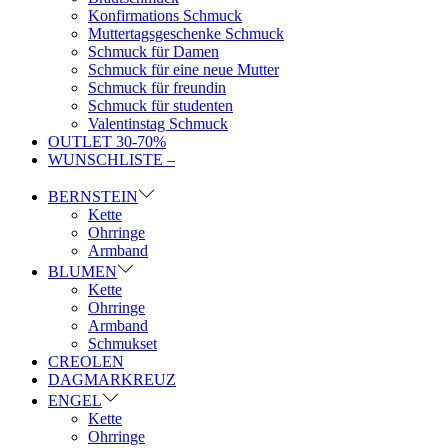
Konfirmations Schmuck
Muttertagsgeschenke Schmuck
Schmuck für Damen
Schmuck für eine neue Mutter
Schmuck für freundin
Schmuck für studenten
Valentinstag Schmuck
OUTLET 30-70%
WUNSCHLISTE –
BERNSTEIN
Kette
Ohrringe
Armband
BLUMEN
Kette
Ohrringe
Armband
Schmukset
CREOLEN
DAGMARKREUZ
ENGEL
Kette
Ohrringe