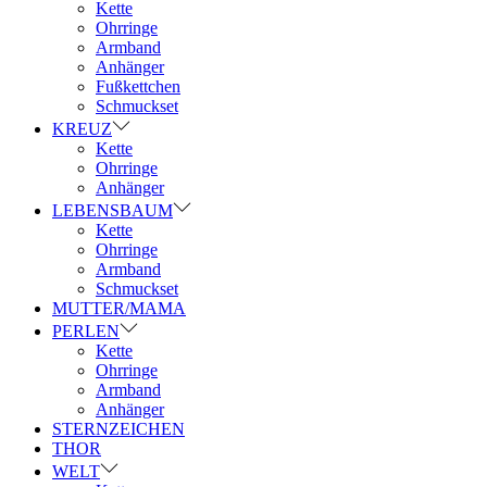
Kette
Ohrringe
Armband
Anhänger
Fußkettchen
Schmuckset
KREUZ
Kette
Ohrringe
Anhänger
LEBENSBAUM
Kette
Ohrringe
Armband
Schmuckset
MUTTER/MAMA
PERLEN
Kette
Ohrringe
Armband
Anhänger
STERNZEICHEN
THOR
WELT