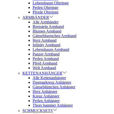
Lebensbaum Ohrringe
Perlen Ohrringe
Pferde Ohrringe
ARMBÄNDER
Alle Armbänder
Bernstein Armband
Blumen Armband
Gänsebluemchen Armband
Herz Armband
Infinity Armband
Lebensbaum Armband
Panzer Armband
Perlen Armband
Pferd Armband
Welt Armband
KETTENANHÄNGER
Alle Kettenanhänger
Dagmarkreuz Anhänger
Gänseblümchen Anhänger
Herz Anhänger
Kreuz Anhänger
Perlen Anhänger
Thors hammer Anhänger
SCHMUCKSETS