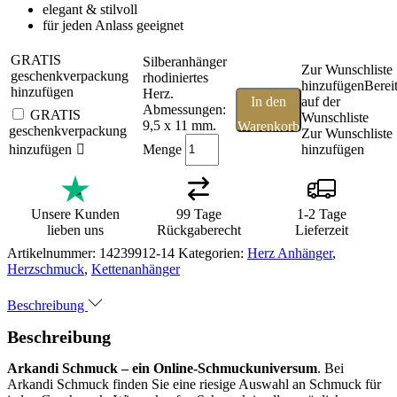
elegant & stilvoll
für jeden Anlass geeignet
GRATIS
Silberanhänger
Zur Wunschliste
geschenkverpackung
rhodiniertes
hinzufügen
Berei
hinzufügen
Herz.
In den
auf der
Abmessungen:
GRATIS
Wunschliste
9,5 x 11 mm.
Warenkorb
geschenkverpackung
Zur Wunschliste
Menge
hinzufügen
hinzufügen
Unsere Kunden
99 Tage
1-2 Tage
lieben uns
Rückgaberecht
Lieferzeit
Artikelnummer:
14239912-14
Kategorien:
Herz Anhänger
,
Herzschmuck
,
Kettenanhänger
Beschreibung
Beschreibung
Arkandi Schmuck – ein Online-Schmuckuniversum
. Bei
Arkandi Schmuck finden Sie eine riesige Auswahl an Schmuck für