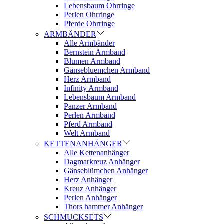
Lebensbaum Ohrringe
Perlen Ohrringe
Pferde Ohrringe
ARMBÄNDER
Alle Armbänder
Bernstein Armband
Blumen Armband
Gänsebluemchen Armband
Herz Armband
Infinity Armband
Lebensbaum Armband
Panzer Armband
Perlen Armband
Pferd Armband
Welt Armband
KETTENANHÄNGER
Alle Kettenanhänger
Dagmarkreuz Anhänger
Gänseblümchen Anhänger
Herz Anhänger
Kreuz Anhänger
Perlen Anhänger
Thors hammer Anhänger
SCHMUCKSETS