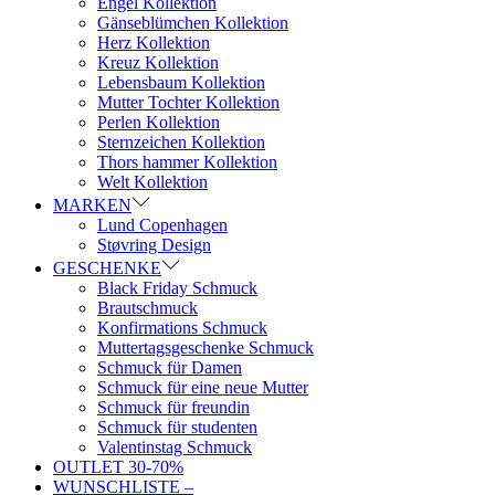
Engel Kollektion
Gänseblümchen Kollektion
Herz Kollektion
Kreuz Kollektion
Lebensbaum Kollektion
Mutter Tochter Kollektion
Perlen Kollektion
Sternzeichen Kollektion
Thors hammer Kollektion
Welt Kollektion
MARKEN
Lund Copenhagen
Støvring Design
GESCHENKE
Black Friday Schmuck
Brautschmuck
Konfirmations Schmuck
Muttertagsgeschenke Schmuck
Schmuck für Damen
Schmuck für eine neue Mutter
Schmuck für freundin
Schmuck für studenten
Valentinstag Schmuck
OUTLET 30-70%
WUNSCHLISTE –