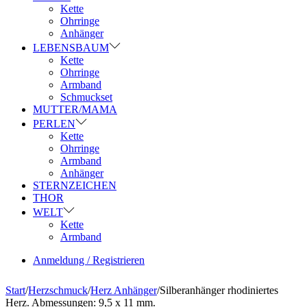
Kette
Ohrringe
Anhänger
LEBENSBAUM
Kette
Ohrringe
Armband
Schmuckset
MUTTER/MAMA
PERLEN
Kette
Ohrringe
Armband
Anhänger
STERNZEICHEN
THOR
WELT
Kette
Armband
Anmeldung / Registrieren
Start
/
Herzschmuck
/
Herz Anhänger
/
Silberanhänger rhodiniertes
Herz. Abmessungen: 9,5 x 11 mm.