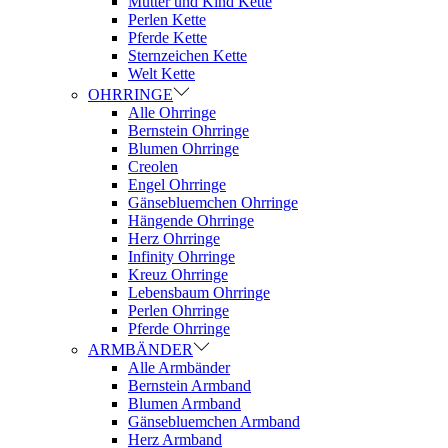
Mutter und Kind Kette
Perlen Kette
Pferde Kette
Sternzeichen Kette
Welt Kette
OHRRINGE
Alle Ohrringe
Bernstein Ohrringe
Blumen Ohrringe
Creolen
Engel Ohrringe
Gänsebluemchen Ohrringe
Hängende Ohrringe
Herz Ohrringe
Infinity Ohrringe
Kreuz Ohrringe
Lebensbaum Ohrringe
Perlen Ohrringe
Pferde Ohrringe
ARMBÄNDER
Alle Armbänder
Bernstein Armband
Blumen Armband
Gänsebluemchen Armband
Herz Armband