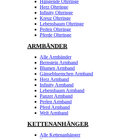
Hängende Ohrringe
Herz Ohrringe
Infinity Ohrringe
Kreuz Ohrringe
Lebensbaum Ohrringe
Perlen Ohrringe
Pferde Ohrringe
ARMBÄNDER
Alle Armbänder
Bernstein Armband
Blumen Armband
Gänsebluemchen Armband
Herz Armband
Infinity Armband
Lebensbaum Armband
Panzer Armband
Perlen Armband
Pferd Armband
Welt Armband
KETTENANHÄNGER
Alle Kettenanhänger