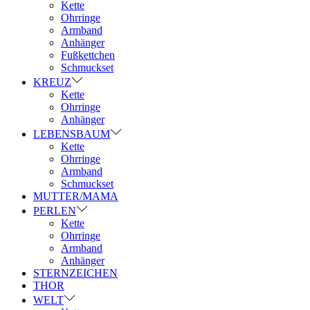
Kette
Ohrringe
Armband
Anhänger
Fußkettchen
Schmuckset
KREUZ
Kette
Ohrringe
Anhänger
LEBENSBAUM
Kette
Ohrringe
Armband
Schmuckset
MUTTER/MAMA
PERLEN
Kette
Ohrringe
Armband
Anhänger
STERNZEICHEN
THOR
WELT