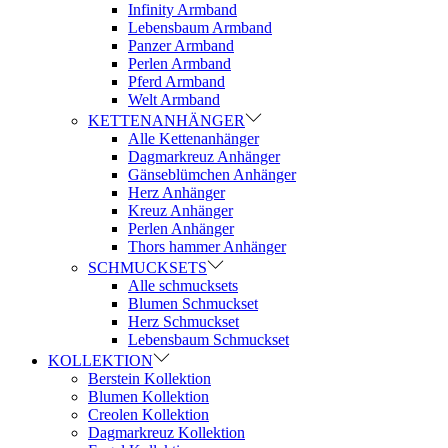
Infinity Armband
Lebensbaum Armband
Panzer Armband
Perlen Armband
Pferd Armband
Welt Armband
KETTENANHÄNGER
Alle Kettenanhänger
Dagmarkreuz Anhänger
Gänseblümchen Anhänger
Herz Anhänger
Kreuz Anhänger
Perlen Anhänger
Thors hammer Anhänger
SCHMUCKSETS
Alle schmucksets
Blumen Schmuckset
Herz Schmuckset
Lebensbaum Schmuckset
KOLLEKTION
Berstein Kollektion
Blumen Kollektion
Creolen Kollektion
Dagmarkreuz Kollektion