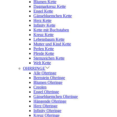
Blumen Kette
Dagmarkreuz Kette
Engel Kette
Gänsebluemchen Kette
Herz Kette
Infinity Kette
Kette mit Buchstaben
Kreuz Kette
Lebensbaum Kette
Mutter und Kind Kette
Perlen Kette
Pferde Kette
Sternzeichen Kette
Welt Kette
OHRRINGE
Alle Ohrringe
Bernstein Ohrringe
Blumen Ohrringe
Creolen
Engel Ohrringe
Gänsebluemchen Ohrringe
Hängende Ohrringe
Herz Ohrringe
Infinity Ohrringe
Kreuz Ohrringe