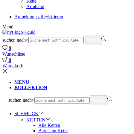
Kette
Armband
Anmeldung / Registrieren
Menü
suchen nach>
Search
0
Wunschliste
0
Warenkorb
MENU
KOLLEKTION
suchen nach>
Search
SCHMUCK
KETTEN
Alle Ketten
Bernstein Kette