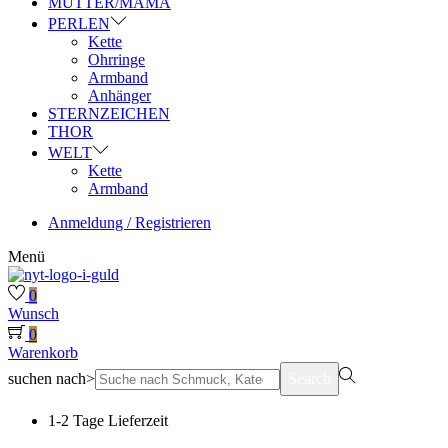
MUTTER/MAMA
PERLEN
Kette
Ohrringe
Armband
Anhänger
STERNZEICHEN
THOR
WELT
Kette
Armband
Anmeldung / Registrieren
Menü
0
Wunsch
0
Warenkorb
suchen nach>
Search
1-2 Tage Lieferzeit