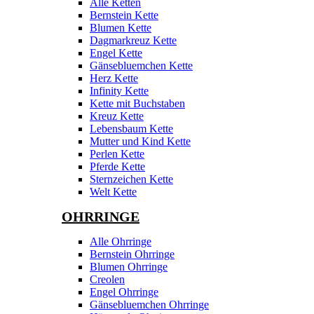
Alle Ketten
Bernstein Kette
Blumen Kette
Dagmarkreuz Kette
Engel Kette
Gänsebluemchen Kette
Herz Kette
Infinity Kette
Kette mit Buchstaben
Kreuz Kette
Lebensbaum Kette
Mutter und Kind Kette
Perlen Kette
Pferde Kette
Sternzeichen Kette
Welt Kette
OHRRINGE
Alle Ohrringe
Bernstein Ohrringe
Blumen Ohrringe
Creolen
Engel Ohrringe
Gänsebluemchen Ohrringe