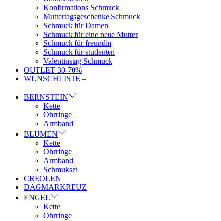
Konfirmations Schmuck
Muttertagsgeschenke Schmuck
Schmuck für Damen
Schmuck für eine neue Mutter
Schmuck für freundin
Schmuck für studenten
Valentinstag Schmuck
OUTLET 30-70%
WUNSCHLISTE –
BERNSTEIN
Kette
Ohrringe
Armband
BLUMEN
Kette
Ohrringe
Armband
Schmukset
CREOLEN
DAGMARKREUZ
ENGEL
Kette
Ohrringe