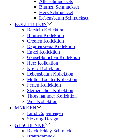
Alle schmucksets
Blumen Schmuckset
Herz Schmuckset
Lebensbaum Schmuckset
KOLLEKTION
Berstein Kollektion
Blumen Kollektion
Creolen Kollektion
Dagmarkreuz Kollektion
Engel Kollektion
Gänseblümchen Kollektion
Herz Kollektion
Kreuz Kollektion
Lebensbaum Kollektion
Mutter Tochter Kollektion
Perlen Kollektion
Sternzeichen Kollektion
Thors hammer Kollektion
Welt Kollektion
MARKEN
Lund Copenhagen
Støvring Design
GESCHENKE
Black Friday Schmuck
Brautschmuck