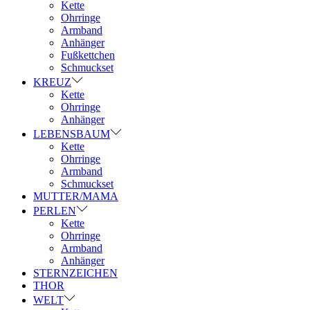
Kette
Ohrringe
Armband
Anhänger
Fußkettchen
Schmuckset
KREUZ
Kette
Ohrringe
Anhänger
LEBENSBAUM
Kette
Ohrringe
Armband
Schmuckset
MUTTER/MAMA
PERLEN
Kette
Ohrringe
Armband
Anhänger
STERNZEICHEN
THOR
WELT