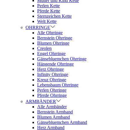
Mutter und Kind Kette
Perlen Kette
Pferde Kette
Sternzeichen Kette
Welt Kette
OHRRINGE
Alle Ohrringe
Bernstein Ohrringe
Blumen Ohrringe
Creolen
Engel Ohrringe
Gänsebluemchen Ohrringe
Hängende Ohrringe
Herz Ohrringe
Infinity Ohrringe
Kreuz Ohrringe
Lebensbaum Ohrringe
Perlen Ohrringe
Pferde Ohrringe
ARMBÄNDER
Alle Armbänder
Bernstein Armband
Blumen Armband
Gänsebluemchen Armband
Herz Armband