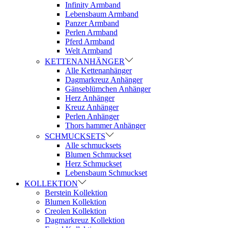
Infinity Armband
Lebensbaum Armband
Panzer Armband
Perlen Armband
Pferd Armband
Welt Armband
KETTENANHÄNGER
Alle Kettenanhänger
Dagmarkreuz Anhänger
Gänseblümchen Anhänger
Herz Anhänger
Kreuz Anhänger
Perlen Anhänger
Thors hammer Anhänger
SCHMUCKSETS
Alle schmucksets
Blumen Schmuckset
Herz Schmuckset
Lebensbaum Schmuckset
KOLLEKTION
Berstein Kollektion
Blumen Kollektion
Creolen Kollektion
Dagmarkreuz Kollektion