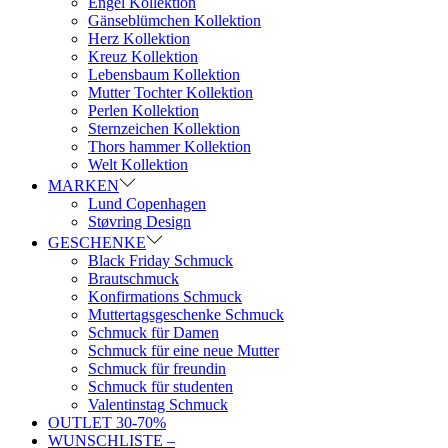
Engel Kollektion
Gänseblümchen Kollektion
Herz Kollektion
Kreuz Kollektion
Lebensbaum Kollektion
Mutter Tochter Kollektion
Perlen Kollektion
Sternzeichen Kollektion
Thors hammer Kollektion
Welt Kollektion
MARKEN
Lund Copenhagen
Støvring Design
GESCHENKE
Black Friday Schmuck
Brautschmuck
Konfirmations Schmuck
Muttertagsgeschenke Schmuck
Schmuck für Damen
Schmuck für eine neue Mutter
Schmuck für freundin
Schmuck für studenten
Valentinstag Schmuck
OUTLET 30-70%
WUNSCHLISTE –