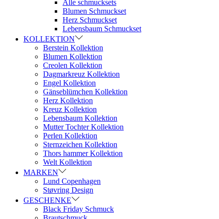
Alle schmucksets
Blumen Schmuckset
Herz Schmuckset
Lebensbaum Schmuckset
KOLLEKTION
Berstein Kollektion
Blumen Kollektion
Creolen Kollektion
Dagmarkreuz Kollektion
Engel Kollektion
Gänseblümchen Kollektion
Herz Kollektion
Kreuz Kollektion
Lebensbaum Kollektion
Mutter Tochter Kollektion
Perlen Kollektion
Sternzeichen Kollektion
Thors hammer Kollektion
Welt Kollektion
MARKEN
Lund Copenhagen
Støvring Design
GESCHENKE
Black Friday Schmuck
Brautschmuck