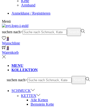
Kette
Armband
Anmeldung / Registrieren
Menü
suchen nach>
Search
0
Wunschliste
0
Warenkorb
MENU
KOLLEKTION
suchen nach>
Search
SCHMUCK
KETTEN
Alle Ketten
Bernstein Kette