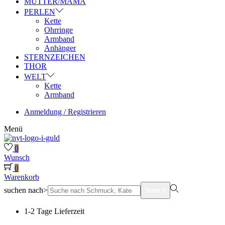
MUTTER/MAMA
PERLEN
Kette
Ohrringe
Armband
Anhänger
STERNZEICHEN
THOR
WELT
Kette
Armband
Anmeldung / Registrieren
Menü
0
Wunsch
0
Warenkorb
suchen nach>
Search
1-2 Tage Lieferzeit