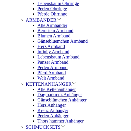
Lebensbaum Ohrringe
Perlen Ohrringe
Pferde Ohrringe
ARMBÄNDER
Alle Armbänder
Bernstein Armband
Blumen Armband
Gänsebluemchen Armband
Herz Armband
Infinity Armband
Lebensbaum Armband
Panzer Armband
Perlen Armband
Pferd Armband
Welt Armband
KETTENANHÄNGER
Alle Kettenanhänger
Dagmarkreuz Anhänger
Gänseblümchen Anhänger
Herz Anhänger
Kreuz Anhänger
Perlen Anhänger
Thors hammer Anhänger
SCHMUCKSETS