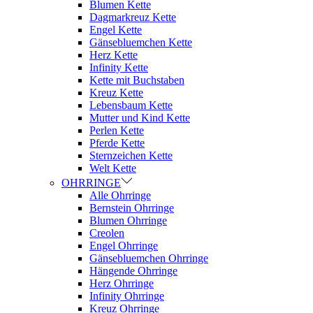
Blumen Kette
Dagmarkreuz Kette
Engel Kette
Gänsebluemchen Kette
Herz Kette
Infinity Kette
Kette mit Buchstaben
Kreuz Kette
Lebensbaum Kette
Mutter und Kind Kette
Perlen Kette
Pferde Kette
Sternzeichen Kette
Welt Kette
OHRRINGE
Alle Ohrringe
Bernstein Ohrringe
Blumen Ohrringe
Creolen
Engel Ohrringe
Gänsebluemchen Ohrringe
Hängende Ohrringe
Herz Ohrringe
Infinity Ohrringe
Kreuz Ohrringe