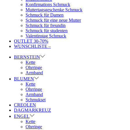
Konfirmations Schmuck
Muttertagsgeschenke Schmuck
Schmuck für Damen
Schmuck für eine neue Mutter
Schmuck für freundin
Schmuck für studenten
Valentinstag Schmuck
OUTLET 30-70%
WUNSCHLISTE –
BERNSTEIN
Kette
Ohrringe
Armband
BLUMEN
Kette
Ohrringe
Armband
Schmukset
CREOLEN
DAGMARKREUZ
ENGEL
Kette
Ohrringe