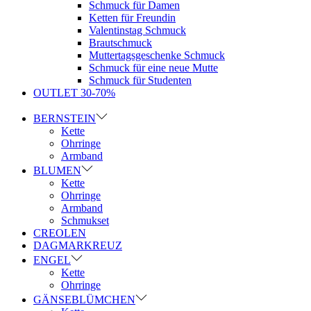
Schmuck für Damen
Ketten für Freundin
Valentinstag Schmuck
Brautschmuck
Muttertagsgeschenke Schmuck
Schmuck für eine neue Mutte
Schmuck für Studenten
OUTLET 30-70%
BERNSTEIN
Kette
Ohrringe
Armband
BLUMEN
Kette
Ohrringe
Armband
Schmukset
CREOLEN
DAGMARKREUZ
ENGEL
Kette
Ohrringe
GÄNSEBLÜMCHEN