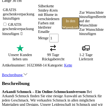
Länge 36 cm
Silberkette
GRATIS
Smiley-Kreis
Zur Wunschliste
geschenkverpackung
mit Blume in
hinzufügen
Bereit
hinzufügen
verschiedenen
In den
auf der
Farben mit
GRATIS
Wunschliste
bleifreier
Warenkorb
geschenkverpackung
Zur Wunschliste
Emaille
hinzufügen
hinzufügen
Menge
Unsere Kunden
99 Tage
1-2 Tage
lieben uns
Rückgaberecht
Lieferzeit
Artikelnummer:
16323068-14
Kategorie:
Kette
Beschreibung
Beschreibung
Arkandi Schmuck – Ein Online-Schmuckuniversum
Bei
Arkandi Schmuck finden Sie eine riesige Auswahl an Schmuck für
jeden Geschmack. Wir verkaufen Schmuck in allen möglichen
Materialien und Designs. Unsere Leidenschaft ist Schmuck und wir