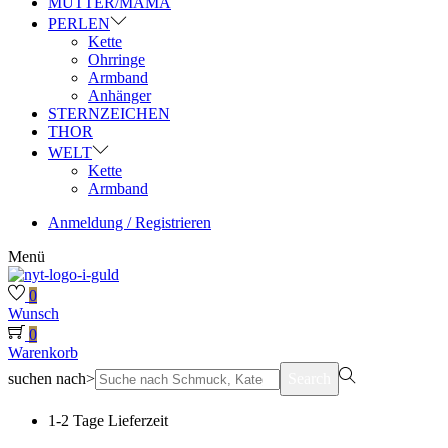
MUTTER/MAMA
PERLEN
Kette
Ohrringe
Armband
Anhänger
STERNZEICHEN
THOR
WELT
Kette
Armband
Anmeldung / Registrieren
Menü
0
Wunsch
0
Warenkorb
suchen nach>
Search
1-2 Tage Lieferzeit