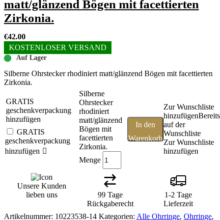
matt/glänzend Bögen mit facettierten
Zirkonia.
€
42.00
KOSTENLOSER VERSAND
Auf Lager
Silberne Ohrstecker rhodiniert matt/glänzend Bögen mit facettierten
Zirkonia.
Silberne
GRATIS
Ohrstecker
Zur Wunschliste
geschenkverpackung
rhodiniert
hinzufügen
Bereits
hinzufügen
matt/glänzend
In den
auf der
Bögen mit
GRATIS
Wunschliste
facettierten
Warenkorb
geschenkverpackung
Zur Wunschliste
Zirkonia.
hinzufügen
hinzufügen
Menge
Unsere Kunden
lieben uns
99 Tage
1-2 Tage
Rückgaberecht
Lieferzeit
Artikelnummer:
10223538-14
Kategorien:
Alle Ohrringe
,
Ohrringe
,