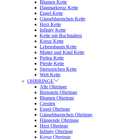
Blumen Kette
Dagmarkreuz Kette
Engel Kette
Gänsebluemchen Kette
Herz Kette
Infinity Kette
Kette mit Buchstaben
Kreuz Kette
Lebensbaum Kette
Mutter und Kind Kette
Perlen Kette
Pferde Kette
Sternzeichen Kette
Welt Kette
OHRRINGE
Alle Ohrringe
Bernstein Ohrringe
Blumen Ohrringe
Creolen
Engel Ohrringe
Gänsebluemchen Ohrringe
Hängende Ohrringe
Herz Ohrringe
Infinity Ohrringe
Kreuz Ohrringe