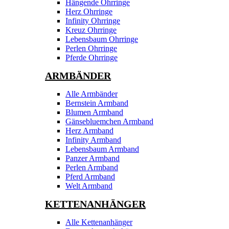
Hängende Ohrringe
Herz Ohrringe
Infinity Ohrringe
Kreuz Ohrringe
Lebensbaum Ohrringe
Perlen Ohrringe
Pferde Ohrringe
ARMBÄNDER
Alle Armbänder
Bernstein Armband
Blumen Armband
Gänsebluemchen Armband
Herz Armband
Infinity Armband
Lebensbaum Armband
Panzer Armband
Perlen Armband
Pferd Armband
Welt Armband
KETTENANHÄNGER
Alle Kettenanhänger