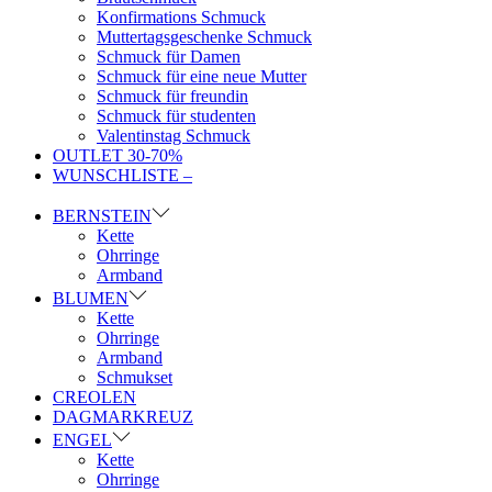
Konfirmations Schmuck
Muttertagsgeschenke Schmuck
Schmuck für Damen
Schmuck für eine neue Mutter
Schmuck für freundin
Schmuck für studenten
Valentinstag Schmuck
OUTLET 30-70%
WUNSCHLISTE –
BERNSTEIN
Kette
Ohrringe
Armband
BLUMEN
Kette
Ohrringe
Armband
Schmukset
CREOLEN
DAGMARKREUZ
ENGEL
Kette
Ohrringe