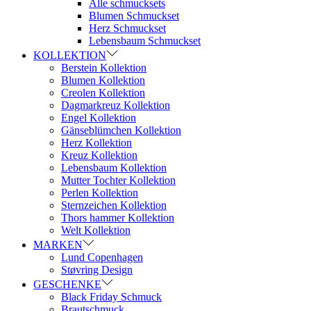
Alle schmucksets
Blumen Schmuckset
Herz Schmuckset
Lebensbaum Schmuckset
KOLLEKTION
Berstein Kollektion
Blumen Kollektion
Creolen Kollektion
Dagmarkreuz Kollektion
Engel Kollektion
Gänseblümchen Kollektion
Herz Kollektion
Kreuz Kollektion
Lebensbaum Kollektion
Mutter Tochter Kollektion
Perlen Kollektion
Sternzeichen Kollektion
Thors hammer Kollektion
Welt Kollektion
MARKEN
Lund Copenhagen
Støvring Design
GESCHENKE
Black Friday Schmuck
Brautschmuck