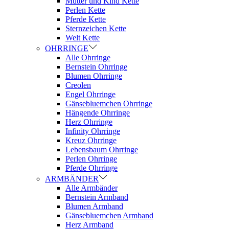
Mutter und Kind Kette
Perlen Kette
Pferde Kette
Sternzeichen Kette
Welt Kette
OHRRINGE
Alle Ohrringe
Bernstein Ohrringe
Blumen Ohrringe
Creolen
Engel Ohrringe
Gänsebluemchen Ohrringe
Hängende Ohrringe
Herz Ohrringe
Infinity Ohrringe
Kreuz Ohrringe
Lebensbaum Ohrringe
Perlen Ohrringe
Pferde Ohrringe
ARMBÄNDER
Alle Armbänder
Bernstein Armband
Blumen Armband
Gänsebluemchen Armband
Herz Armband