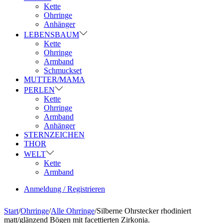
Kette
Ohrringe
Anhänger
LEBENSBAUM
Kette
Ohrringe
Armband
Schmuckset
MUTTER/MAMA
PERLEN
Kette
Ohrringe
Armband
Anhänger
STERNZEICHEN
THOR
WELT
Kette
Armband
Anmeldung / Registrieren
Start
/
Ohrringe
/
Alle Ohrringe
/
Silberne Ohrstecker rhodiniert
matt/glänzend Bögen mit facettierten Zirkonia.