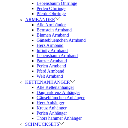
Lebensbaum Ohrringe
Perlen Ohrringe
Pferde Ohrringe
ARMBÄNDER
Alle Armbänder
Bernstein Armband
Blumen Armband
Gänsebluemchen Armband
Herz Armband
Infinity Armband
Lebensbaum Armband
Panzer Armband
Perlen Armband
Pferd Armband
Welt Armband
KETTENANHÄNGER
Alle Kettenanhänger
Dagmarkreuz Anhänger
Gänseblümchen Anhänger
Herz Anhänger
Kreuz Anhänger
Perlen Anhänger
Thors hammer Anhänger
SCHMUCKSETS