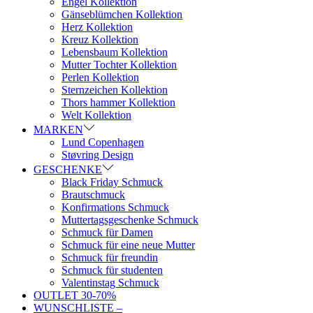
Engel Kollektion
Gänseblümchen Kollektion
Herz Kollektion
Kreuz Kollektion
Lebensbaum Kollektion
Mutter Tochter Kollektion
Perlen Kollektion
Sternzeichen Kollektion
Thors hammer Kollektion
Welt Kollektion
MARKEN
Lund Copenhagen
Støvring Design
GESCHENKE
Black Friday Schmuck
Brautschmuck
Konfirmations Schmuck
Muttertagsgeschenke Schmuck
Schmuck für Damen
Schmuck für eine neue Mutter
Schmuck für freundin
Schmuck für studenten
Valentinstag Schmuck
OUTLET 30-70%
WUNSCHLISTE –