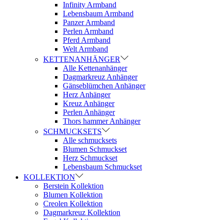
Infinity Armband
Lebensbaum Armband
Panzer Armband
Perlen Armband
Pferd Armband
Welt Armband
KETTENANHÄNGER
Alle Kettenanhänger
Dagmarkreuz Anhänger
Gänseblümchen Anhänger
Herz Anhänger
Kreuz Anhänger
Perlen Anhänger
Thors hammer Anhänger
SCHMUCKSETS
Alle schmucksets
Blumen Schmuckset
Herz Schmuckset
Lebensbaum Schmuckset
KOLLEKTION
Berstein Kollektion
Blumen Kollektion
Creolen Kollektion
Dagmarkreuz Kollektion