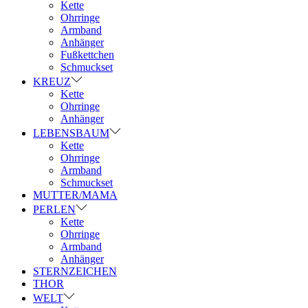
Kette
Ohrringe
Armband
Anhänger
Fußkettchen
Schmuckset
KREUZ
Kette
Ohrringe
Anhänger
LEBENSBAUM
Kette
Ohrringe
Armband
Schmuckset
MUTTER/MAMA
PERLEN
Kette
Ohrringe
Armband
Anhänger
STERNZEICHEN
THOR
WELT