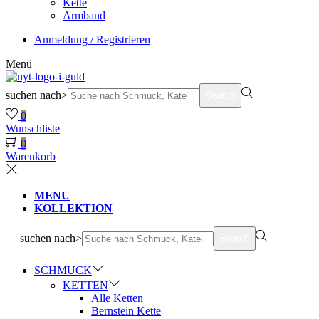
Kette
Armband
Anmeldung / Registrieren
Menü
suchen nach>
Search
0
Wunschliste
0
Warenkorb
MENU
KOLLEKTION
suchen nach>
Search
SCHMUCK
KETTEN
Alle Ketten
Bernstein Kette