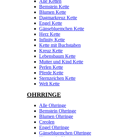
Alle Ketten
Bernstein Kette
Blumen Kette
Dagmarkreuz Kette
Engel Kette
Gänsebluemchen Kette
Herz Kette
Infinity Kette
Kette mit Buchstaben
Kreuz Kette
Lebensbaum Kette
Mutter und Kind Kette
Perlen Kette
Pferde Kette
Sternzeichen Kette
Welt Kette
OHRRINGE
Alle Ohrringe
Bernstein Ohrringe
Blumen Ohrringe
Creolen
Engel Ohrringe
Gänsebluemchen Ohrringe