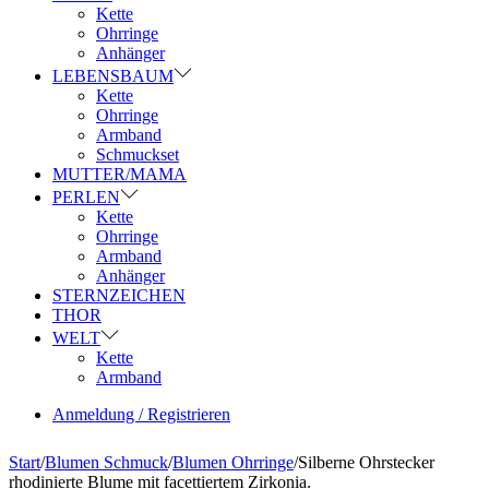
Kette
Ohrringe
Anhänger
LEBENSBAUM
Kette
Ohrringe
Armband
Schmuckset
MUTTER/MAMA
PERLEN
Kette
Ohrringe
Armband
Anhänger
STERNZEICHEN
THOR
WELT
Kette
Armband
Anmeldung / Registrieren
Start
/
Blumen Schmuck
/
Blumen Ohrringe
/
Silberne Ohrstecker
rhodinierte Blume mit facettiertem Zirkonia.