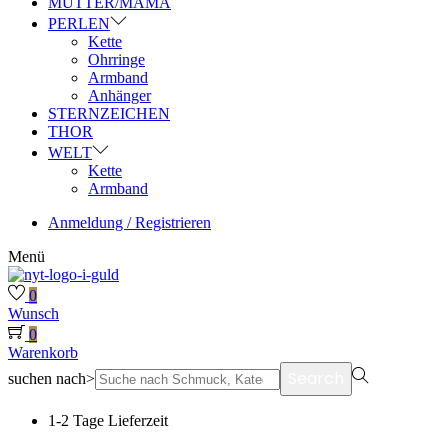
MUTTER/MAMA
PERLEN
Kette
Ohrringe
Armband
Anhänger
STERNZEICHEN
THOR
WELT
Kette
Armband
Anmeldung / Registrieren
Menü
0
Wunsch
0
Warenkorb
Search
suchen nach>
1-2 Tage Lieferzeit