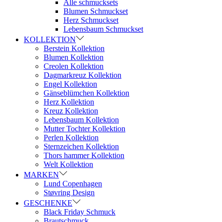
Alle schmucksets
Blumen Schmuckset
Herz Schmuckset
Lebensbaum Schmuckset
KOLLEKTION
Berstein Kollektion
Blumen Kollektion
Creolen Kollektion
Dagmarkreuz Kollektion
Engel Kollektion
Gänseblümchen Kollektion
Herz Kollektion
Kreuz Kollektion
Lebensbaum Kollektion
Mutter Tochter Kollektion
Perlen Kollektion
Sternzeichen Kollektion
Thors hammer Kollektion
Welt Kollektion
MARKEN
Lund Copenhagen
Støvring Design
GESCHENKE
Black Friday Schmuck
Brautschmuck