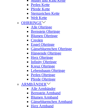
Mutter und Kind Kette
Perlen Kette
Pferde Kette
Sternzeichen Kette
Welt Kette
OHRRINGE
Alle Ohrringe
Bernstein Ohrringe
Blumen Ohrringe
Creolen
Engel Ohrringe
Gänsebluemchen Ohrringe
Hängende Ohrringe
Herz Ohrringe
Infinity Ohrringe
Kreuz Ohrringe
Lebensbaum Ohrringe
Perlen Ohrringe
Pferde Ohrringe
ARMBÄNDER
Alle Armbänder
Bernstein Armband
Blumen Armband
Gänsebluemchen Armband
Herz Armband