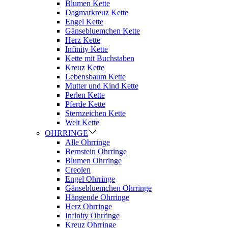
Blumen Kette
Dagmarkreuz Kette
Engel Kette
Gänsebluemchen Kette
Herz Kette
Infinity Kette
Kette mit Buchstaben
Kreuz Kette
Lebensbaum Kette
Mutter und Kind Kette
Perlen Kette
Pferde Kette
Sternzeichen Kette
Welt Kette
OHRRINGE
Alle Ohrringe
Bernstein Ohrringe
Blumen Ohrringe
Creolen
Engel Ohrringe
Gänsebluemchen Ohrringe
Hängende Ohrringe
Herz Ohrringe
Infinity Ohrringe
Kreuz Ohrringe