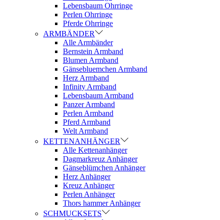
Lebensbaum Ohrringe
Perlen Ohrringe
Pferde Ohrringe
ARMBÄNDER
Alle Armbänder
Bernstein Armband
Blumen Armband
Gänsebluemchen Armband
Herz Armband
Infinity Armband
Lebensbaum Armband
Panzer Armband
Perlen Armband
Pferd Armband
Welt Armband
KETTENANHÄNGER
Alle Kettenanhänger
Dagmarkreuz Anhänger
Gänseblümchen Anhänger
Herz Anhänger
Kreuz Anhänger
Perlen Anhänger
Thors hammer Anhänger
SCHMUCKSETS