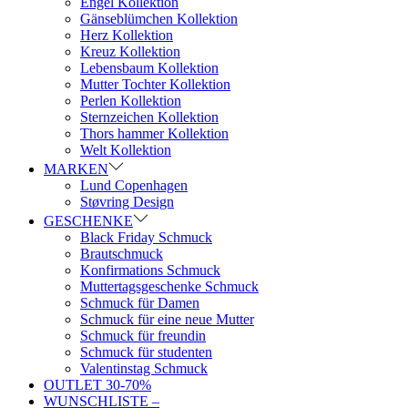
Engel Kollektion
Gänseblümchen Kollektion
Herz Kollektion
Kreuz Kollektion
Lebensbaum Kollektion
Mutter Tochter Kollektion
Perlen Kollektion
Sternzeichen Kollektion
Thors hammer Kollektion
Welt Kollektion
MARKEN
Lund Copenhagen
Støvring Design
GESCHENKE
Black Friday Schmuck
Brautschmuck
Konfirmations Schmuck
Muttertagsgeschenke Schmuck
Schmuck für Damen
Schmuck für eine neue Mutter
Schmuck für freundin
Schmuck für studenten
Valentinstag Schmuck
OUTLET 30-70%
WUNSCHLISTE –