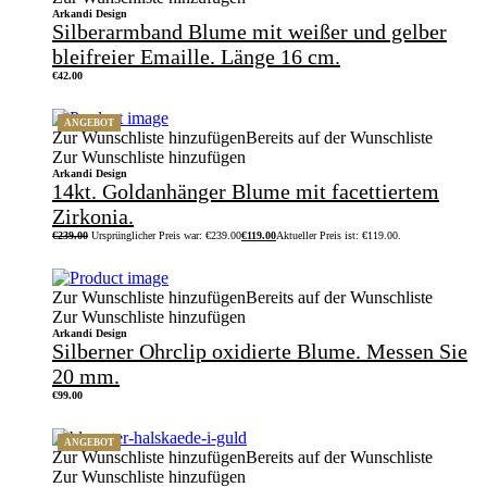
Arkandi Design
Silberarmband Blume mit weißer und gelber
bleifreier Emaille. Länge 16 cm.
€
42.00
ANGEBOT
Zur Wunschliste hinzufügen
Bereits auf der Wunschliste
Zur Wunschliste hinzufügen
Arkandi Design
14kt. Goldanhänger Blume mit facettiertem
Zirkonia.
€
239.00
Ursprünglicher Preis war: €239.00
€
119.00
Aktueller Preis ist: €119.00.
Zur Wunschliste hinzufügen
Bereits auf der Wunschliste
Zur Wunschliste hinzufügen
Arkandi Design
Silberner Ohrclip oxidierte Blume. Messen Sie
20 mm.
€
99.00
ANGEBOT
Zur Wunschliste hinzufügen
Bereits auf der Wunschliste
Zur Wunschliste hinzufügen