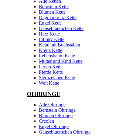
Alle Ketten
Bernstein Kette
Blumen Kette
Dagmarkreuz Kette
Engel Kette
Gänsebluemchen Kette
Herz Kette
Infinity Kette
Kette mit Buchstaben
Kreuz Kette
Lebensbaum Kette
Mutter und Kind Kette
Perlen Kette
Pferde Kette
Sternzeichen Kette
Welt Kette
OHRRINGE
Alle Ohrringe
Bernstein Ohrringe
Blumen Ohrringe
Creolen
Engel Ohrringe
Gänsebluemchen Ohrringe