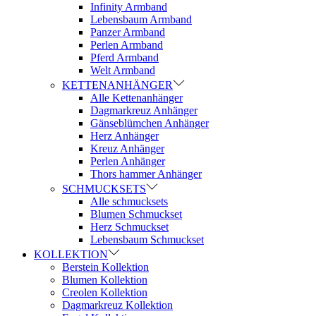
Infinity Armband
Lebensbaum Armband
Panzer Armband
Perlen Armband
Pferd Armband
Welt Armband
KETTENANHÄNGER
Alle Kettenanhänger
Dagmarkreuz Anhänger
Gänseblümchen Anhänger
Herz Anhänger
Kreuz Anhänger
Perlen Anhänger
Thors hammer Anhänger
SCHMUCKSETS
Alle schmucksets
Blumen Schmuckset
Herz Schmuckset
Lebensbaum Schmuckset
KOLLEKTION
Berstein Kollektion
Blumen Kollektion
Creolen Kollektion
Dagmarkreuz Kollektion