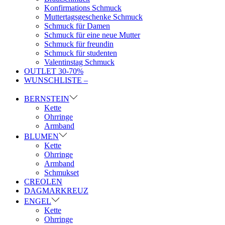
Konfirmations Schmuck
Muttertagsgeschenke Schmuck
Schmuck für Damen
Schmuck für eine neue Mutter
Schmuck für freundin
Schmuck für studenten
Valentinstag Schmuck
OUTLET 30-70%
WUNSCHLISTE –
BERNSTEIN
Kette
Ohrringe
Armband
BLUMEN
Kette
Ohrringe
Armband
Schmukset
CREOLEN
DAGMARKREUZ
ENGEL
Kette
Ohrringe