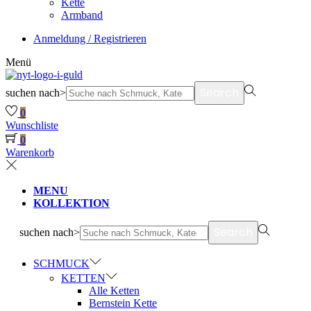
Kette
Armband
Anmeldung / Registrieren
Menü
Search
suchen nach>
0
Wunschliste
0
Warenkorb
MENU
KOLLEKTION
Search
suchen nach>
SCHMUCK
KETTEN
Alle Ketten
Bernstein Kette