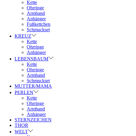
Kette
Ohrringe
Armband
Anhänger
Fußkettchen
Schmuckset
KREUZ
Kette
Ohrringe
Anhänger
LEBENSBAUM
Kette
Ohrringe
Armband
Schmuckset
MUTTER/MAMA
PERLEN
Kette
Ohrringe
Armband
Anhänger
STERNZEICHEN
THOR
WELT