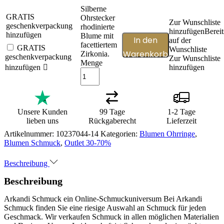
Silberne
GRATIS
Ohrstecker
Zur Wunschliste
geschenkverpackung
rhodinierte
hinzufügen
Bereit
hinzufügen
Blume mit
In den
auf der
facettiertem
GRATIS
Wunschliste
Warenkorb
Zirkonia.
geschenkverpackung
Zur Wunschliste
Menge
hinzufügen
hinzufügen
Unsere Kunden
99 Tage
1-2 Tage
lieben uns
Rückgaberecht
Lieferzeit
Artikelnummer:
10237044-14
Kategorien:
Blumen Ohrringe
,
Blumen Schmuck
,
Outlet 30-70%
Beschreibung
Beschreibung
Arkandi Schmuck ein Online-Schmuckuniversum Bei Arkandi
Schmuck finden Sie eine riesige Auswahl an Schmuck für jeden
Geschmack. Wir verkaufen Schmuck in allen möglichen Materialien