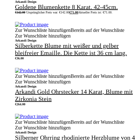
Arkandi Design
Goldene Blumenkette 8 Karat. 42-45cm.
€
142.00
Ursprünglicher Preis war: €142.00
€
71.00
Aktueller Preis ist: €71.00.
Zur Wunschliste hinzufügen
Bereits auf der Wunschliste
Zur Wunschliste hinzufügen
Arkandi Design
Silberkette Blume mit weißer und gelber
bleifreier Emaille. Die Kette ist 36 cm lang.
€
36.00
Zur Wunschliste hinzufügen
Bereits auf der Wunschliste
Zur Wunschliste hinzufügen
Arkandi Design
Arkandi Gold Ohrstecker 14 Karat, Blume mit
Zirkonia Stein
€
264.00
Zur Wunschliste hinzufügen
Bereits auf der Wunschliste
Zur Wunschliste hinzufügen
Arkandi Design
Silberner Ohrring rhodinierte Herzblume von 4