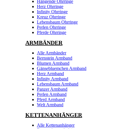
Hängende Ohrringe
Herz Ohrringe
Infinity Ohrringe
Kreuz Ohrringe
Lebensbaum Ohrringe
Perlen Ohrringe
Pferde Ohrringe
ARMBÄNDER
Alle Armbänder
Bernstein Armband
Blumen Armband
Gänsebluemchen Armband
Herz Armband
Infinity Armband
Lebensbaum Armband
Panzer Armband
Perlen Armband
Pferd Armband
Welt Armband
KETTENANHÄNGER
Alle Kettenanhänger