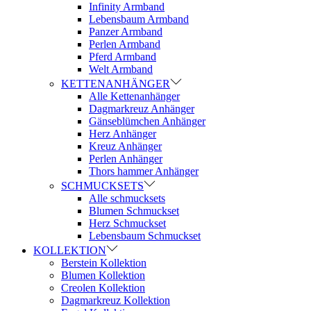
Infinity Armband
Lebensbaum Armband
Panzer Armband
Perlen Armband
Pferd Armband
Welt Armband
KETTENANHÄNGER
Alle Kettenanhänger
Dagmarkreuz Anhänger
Gänseblümchen Anhänger
Herz Anhänger
Kreuz Anhänger
Perlen Anhänger
Thors hammer Anhänger
SCHMUCKSETS
Alle schmucksets
Blumen Schmuckset
Herz Schmuckset
Lebensbaum Schmuckset
KOLLEKTION
Berstein Kollektion
Blumen Kollektion
Creolen Kollektion
Dagmarkreuz Kollektion