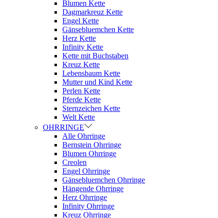
Blumen Kette
Dagmarkreuz Kette
Engel Kette
Gänsebluemchen Kette
Herz Kette
Infinity Kette
Kette mit Buchstaben
Kreuz Kette
Lebensbaum Kette
Mutter und Kind Kette
Perlen Kette
Pferde Kette
Sternzeichen Kette
Welt Kette
OHRRINGE
Alle Ohrringe
Bernstein Ohrringe
Blumen Ohrringe
Creolen
Engel Ohrringe
Gänsebluemchen Ohrringe
Hängende Ohrringe
Herz Ohrringe
Infinity Ohrringe
Kreuz Ohrringe