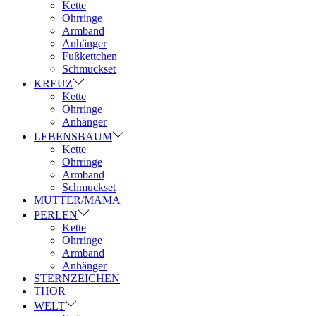
Kette
Ohrringe
Armband
Anhänger
Fußkettchen
Schmuckset
KREUZ
Kette
Ohrringe
Anhänger
LEBENSBAUM
Kette
Ohrringe
Armband
Schmuckset
MUTTER/MAMA
PERLEN
Kette
Ohrringe
Armband
Anhänger
STERNZEICHEN
THOR
WELT