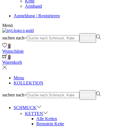
Kette
Armband
Anmeldung / Registrieren
Menü
suchen nach>
Search
0
Wunschliste
0
Warenkorb
Menu
KOLLEKTION
suchen nach>
Search
SCHMUCK
KETTEN
Alle Ketten
Bernstein Kette