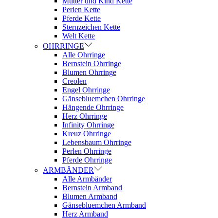
Mutter und Kind Kette
Perlen Kette
Pferde Kette
Sternzeichen Kette
Welt Kette
OHRRINGE
Alle Ohrringe
Bernstein Ohrringe
Blumen Ohrringe
Creolen
Engel Ohrringe
Gänsebluemchen Ohrringe
Hängende Ohrringe
Herz Ohrringe
Infinity Ohrringe
Kreuz Ohrringe
Lebensbaum Ohrringe
Perlen Ohrringe
Pferde Ohrringe
ARMBÄNDER
Alle Armbänder
Bernstein Armband
Blumen Armband
Gänsebluemchen Armband
Herz Armband