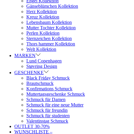
Engel Kollektion
Gänseblümchen Kollektion
Herz Kollektion
Kreuz Kollektion
Lebensbaum Kollektion
Mutter Tochter Kollektion
Perlen Kollektion
Sternzeichen Kollektion
Thors hammer Kollektion
Welt Kollektion
MARKEN
Lund Copenhagen
Støvring Design
GESCHENKE
Black Friday Schmuck
Brautschmuck
Konfirmations Schmuck
Muttertagsgeschenke Schmuck
Schmuck für Damen
Schmuck für eine neue Mutter
Schmuck für freundin
Schmuck für studenten
Valentinstag Schmuck
OUTLET 30-70%
WUNSCHLISTE –