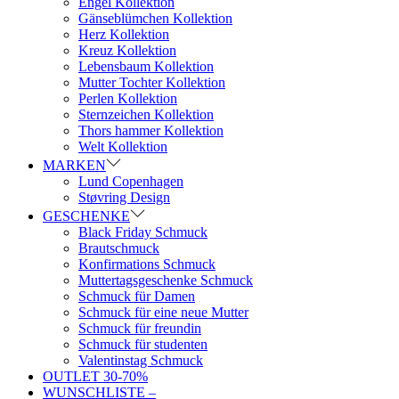
Engel Kollektion
Gänseblümchen Kollektion
Herz Kollektion
Kreuz Kollektion
Lebensbaum Kollektion
Mutter Tochter Kollektion
Perlen Kollektion
Sternzeichen Kollektion
Thors hammer Kollektion
Welt Kollektion
MARKEN
Lund Copenhagen
Støvring Design
GESCHENKE
Black Friday Schmuck
Brautschmuck
Konfirmations Schmuck
Muttertagsgeschenke Schmuck
Schmuck für Damen
Schmuck für eine neue Mutter
Schmuck für freundin
Schmuck für studenten
Valentinstag Schmuck
OUTLET 30-70%
WUNSCHLISTE –