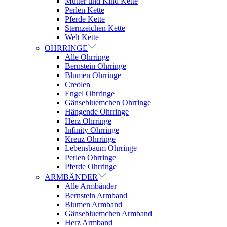
Mutter und Kind Kette
Perlen Kette
Pferde Kette
Sternzeichen Kette
Welt Kette
OHRRINGE
Alle Ohrringe
Bernstein Ohrringe
Blumen Ohrringe
Creolen
Engel Ohrringe
Gänsebluemchen Ohrringe
Hängende Ohrringe
Herz Ohrringe
Infinity Ohrringe
Kreuz Ohrringe
Lebensbaum Ohrringe
Perlen Ohrringe
Pferde Ohrringe
ARMBÄNDER
Alle Armbänder
Bernstein Armband
Blumen Armband
Gänsebluemchen Armband
Herz Armband