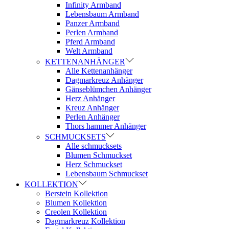
Infinity Armband
Lebensbaum Armband
Panzer Armband
Perlen Armband
Pferd Armband
Welt Armband
KETTENANHÄNGER
Alle Kettenanhänger
Dagmarkreuz Anhänger
Gänseblümchen Anhänger
Herz Anhänger
Kreuz Anhänger
Perlen Anhänger
Thors hammer Anhänger
SCHMUCKSETS
Alle schmucksets
Blumen Schmuckset
Herz Schmuckset
Lebensbaum Schmuckset
KOLLEKTION
Berstein Kollektion
Blumen Kollektion
Creolen Kollektion
Dagmarkreuz Kollektion