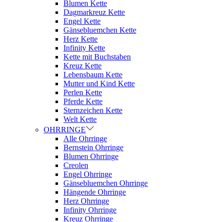
Blumen Kette
Dagmarkreuz Kette
Engel Kette
Gänsebluemchen Kette
Herz Kette
Infinity Kette
Kette mit Buchstaben
Kreuz Kette
Lebensbaum Kette
Mutter und Kind Kette
Perlen Kette
Pferde Kette
Sternzeichen Kette
Welt Kette
OHRRINGE
Alle Ohrringe
Bernstein Ohrringe
Blumen Ohrringe
Creolen
Engel Ohrringe
Gänsebluemchen Ohrringe
Hängende Ohrringe
Herz Ohrringe
Infinity Ohrringe
Kreuz Ohrringe