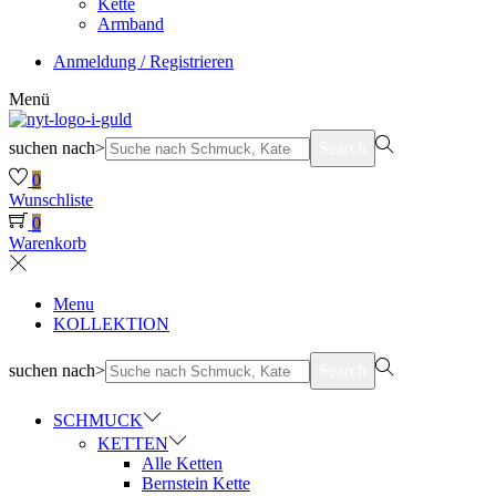
Kette
Armband
Anmeldung / Registrieren
Menü
suchen nach>
Search
0
Wunschliste
0
Warenkorb
Menu
KOLLEKTION
suchen nach>
Search
SCHMUCK
KETTEN
Alle Ketten
Bernstein Kette