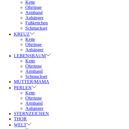
Kette
Ohrringe
Armband
Anhänger
Fußkettchen
Schmuckset
KREUZ
Kette
Ohrringe
Anhänger
LEBENSBAUM
Kette
Ohrringe
Armband
Schmuckset
MUTTER/MAMA
PERLEN
Kette
Ohrringe
Armband
Anhänger
STERNZEICHEN
THOR
WELT