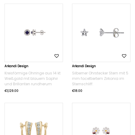
Arkandi Design
Arkandi Design
Kreisförmige Ohrringe aus 14 kt
Silberner Ohrstecker Stern mit 5
Weißgold mit blauem Saphir
mm facettiertem Zirkonia im
und Brillanten rundherum
Sternschliff.
€
1,129.00
€
18.00