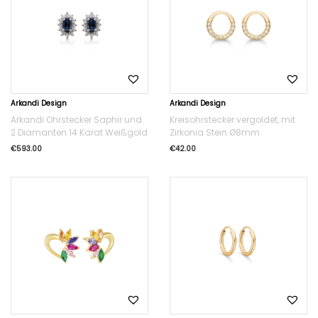
Arkandi Design
Arkandi Design
Arkandi Ohrstecker Saphir und
Kreisohrstecker vergoldet, mit
2 Diamanten 14 Karat Weißgold
Zirkonia Stein Ø8mm
€
593.00
€
42.00