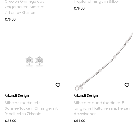
Creolen Ohrringe aus
Tropfenohrringe in Silber
vergoldetem Silber mit
€
79.00
Zirkonia-Steinen
€
70.00
Arkandi Design
Arkandi Design
Silberne rhodinierte
Silberarmband rhodiniert 5
Schneeflocken-Ohrringe mit
längliche Plättchen mit Herzen
facettierten Zirkonia.
dazwischen.
€
28.00
€
99.00