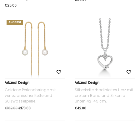
€
25.00
ANGEBOT
Arkandi Design
Arkandi Design
Goldene Perlenohrringe mit
Silberkette rhodiniertes Herz mit
venezianischer Kette und
breitem Rand und Zirkonia
Süßwasserperle.
unten 42-45 cm.
€
182.00
€
170.00
€
42.00