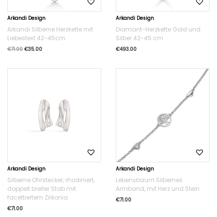
Arkandi Design
Arkandi Design
Arkandi Silberne Herzkette mit
Diamant-Herzkette Gold und
Liebestext 42-45cm
Silber 42-45 cm
€
71.00
€
35.00
€
493.00
Arkandi Design
Arkandi Design
Silberne Ohrstecker, rhodiniert,
Lebensbaum Silbernes
doppelt breiter Stab mit
Armband, mit Herz und Stein
facettiertem Zirkonia.
€
71.00
€
71.00