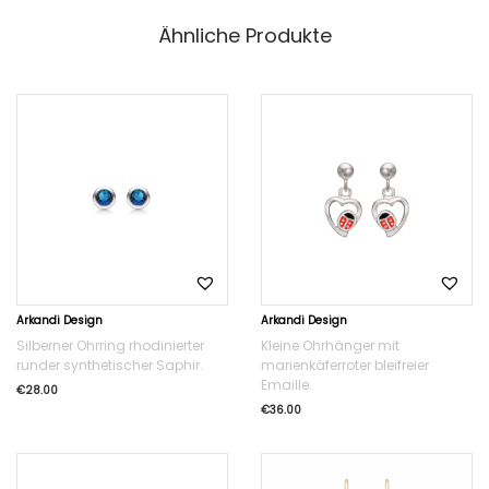
Ähnliche Produkte
Arkandi Design
Arkandi Design
Silberner Ohrring rhodinierter
Kleine Ohrhänger mit
runder synthetischer Saphir.
marienkäferroter bleifreier
Emaille.
€
28.00
€
36.00