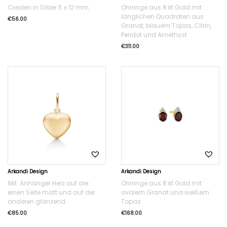
Creolen in Silber 5 x 12 mm.
Ohrringe aus 8 kt Gold mit
länglichen Quadraten aus
€
56.00
Granat, blauem Topas, Citrin,
Peridot und Amethyst
€
311.00
Arkandi Design
Arkandi Design
8kt. Anhänger Herz auf der
Ohrringe aus 8 kt Gold mit
einen Seite matt und auf der
ovalem Granat und weißem
anderen glänzend.
Topas
€
85.00
€
168.00