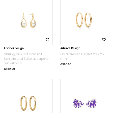
Arkandi Design
Arkandi Design
Ohrring aus 8 kt Gold mit
Gold Creolen 8 Karat 2,2 x 25
Schleife und Süßwasserperle
mm.
mit Zirkonia
€
396.00
€
382.00