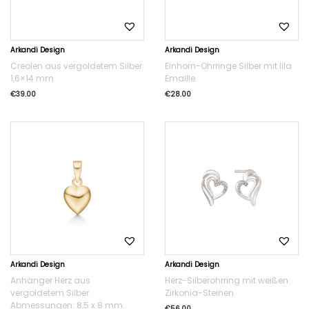
Arkandi Design
Arkandi Design
Creolen aus vergoldetem Silber
Einhorn-Ohrringe Silber mit lila
1,6×14 mm
Emaille.
€
39.00
€
28.00
Arkandi Design
Arkandi Design
Anhänger Herz aus
Herz-Silberohrring mit weißen
vergoldetem Silber.
Zirkonia-Steinen
Abmessungen: 8,5 x 8 mm.
€
56.00