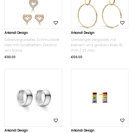
Arkandi Design
Arkandi Design
Silbervergoldetes Schmuckset
Ohrhänger vergoldet, mit
Herz mit facettiertem Zirkonia
kleinem und großem Kreis 15
am Rand.
mm / 23 mm.
€
93.00
€
56.00
Arkandi Design
Arkandi Design