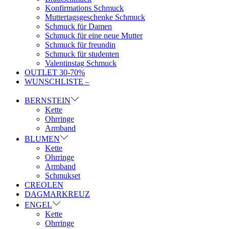
Konfirmations Schmuck
Muttertagsgeschenke Schmuck
Schmuck für Damen
Schmuck für eine neue Mutter
Schmuck für freundin
Schmuck für studenten
Valentinstag Schmuck
OUTLET 30-70%
WUNSCHLISTE –
BERNSTEIN
Kette
Ohrringe
Armband
BLUMEN
Kette
Ohrringe
Armband
Schmukset
CREOLEN
DAGMARKREUZ
ENGEL
Kette
Ohrringe