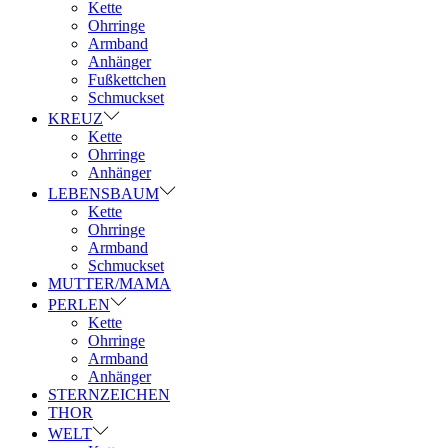
Kette
Ohrringe
Armband
Anhänger
Fußkettchen
Schmuckset
KREUZ
Kette
Ohrringe
Anhänger
LEBENSBAUM
Kette
Ohrringe
Armband
Schmuckset
MUTTER/MAMA
PERLEN
Kette
Ohrringe
Armband
Anhänger
STERNZEICHEN
THOR
WELT