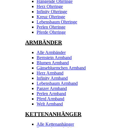
Hängende Ohrringe
Herz Ohrringe
Infinity Ohrringe
Kreuz Ohrringe
Lebensbaum Ohrringe
Perlen Ohrringe
Pferde Ohrringe
ARMBÄNDER
Alle Armbänder
Bernstein Armband
Blumen Armband
Gänsebluemchen Armband
Herz Armband
Infinity Armband
Lebensbaum Armband
Panzer Armband
Perlen Armband
Pferd Armband
Welt Armband
KETTENANHÄNGER
Alle Kettenanhänger