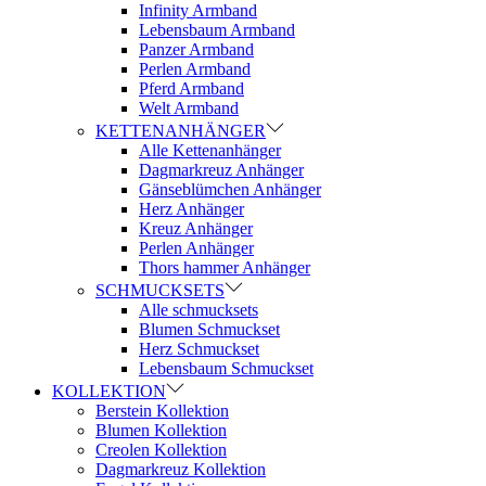
Infinity Armband
Lebensbaum Armband
Panzer Armband
Perlen Armband
Pferd Armband
Welt Armband
KETTENANHÄNGER
Alle Kettenanhänger
Dagmarkreuz Anhänger
Gänseblümchen Anhänger
Herz Anhänger
Kreuz Anhänger
Perlen Anhänger
Thors hammer Anhänger
SCHMUCKSETS
Alle schmucksets
Blumen Schmuckset
Herz Schmuckset
Lebensbaum Schmuckset
KOLLEKTION
Berstein Kollektion
Blumen Kollektion
Creolen Kollektion
Dagmarkreuz Kollektion