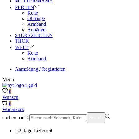
MUTTER/MAMA
PERLEN
Kette
Ohrringe
Armband
Anhänger
STERNZEICHEN
THOR
WELT
Kette
Armband
Anmeldung / Registrieren
Menü
0
Wunsch
0
Warenkorb
suchen nach>
Search
1-2 Tage Lieferzeit