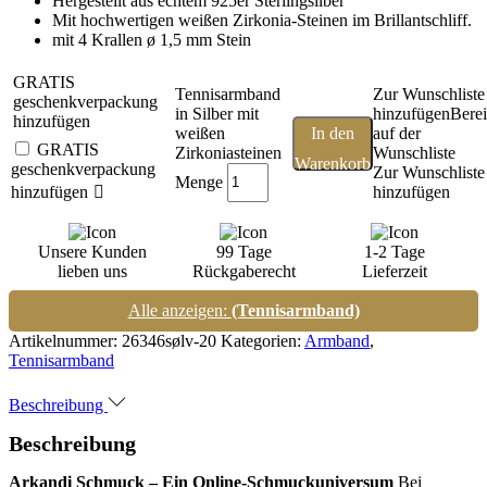
Hergestellt aus echtem 925er Sterlingsilber
Mit hochwertigen weißen Zirkonia-Steinen im Brillantschliff.
mit 4 Krallen ø 1,5 mm Stein
GRATIS
Tennisarmband
Zur Wunschliste
geschenkverpackung
in Silber mit
hinzufügen
Berei
hinzufügen
weißen
In den
auf der
GRATIS
Zirkoniasteinen
Wunschliste
Warenkorb
geschenkverpackung
Zur Wunschliste
Menge
hinzufügen
hinzufügen
Unsere Kunden
99 Tage
1-2 Tage
lieben uns
Rückgaberecht
Lieferzeit
Alle anzeigen:
(Tennisarmband)
Artikelnummer:
26346sølv-20
Kategorien:
Armband
,
Tennisarmband
Beschreibung
Beschreibung
Arkandi Schmuck – Ein Online-Schmuckuniversum
Bei