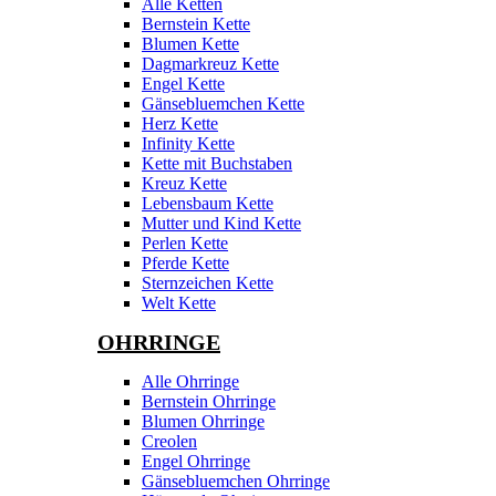
Alle Ketten
Bernstein Kette
Blumen Kette
Dagmarkreuz Kette
Engel Kette
Gänsebluemchen Kette
Herz Kette
Infinity Kette
Kette mit Buchstaben
Kreuz Kette
Lebensbaum Kette
Mutter und Kind Kette
Perlen Kette
Pferde Kette
Sternzeichen Kette
Welt Kette
OHRRINGE
Alle Ohrringe
Bernstein Ohrringe
Blumen Ohrringe
Creolen
Engel Ohrringe
Gänsebluemchen Ohrringe