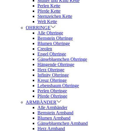
Mutter und Kind Kette
Perlen Kette
Pferde Kette
Sternzeichen Kette
Welt Kette
OHRRINGE
Alle Ohrringe
Bernstein Ohrringe
Blumen Ohrringe
Creolen
Engel Ohrringe
Gänsebluemchen Ohrringe
Hängende Ohrringe
Herz Ohrringe
Infinity Ohrringe
Kreuz Ohrringe
Lebensbaum Ohrringe
Perlen Ohrringe
Pferde Ohrringe
ARMBÄNDER
Alle Armbänder
Bernstein Armband
Blumen Armband
Gänsebluemchen Armband
Herz Armband