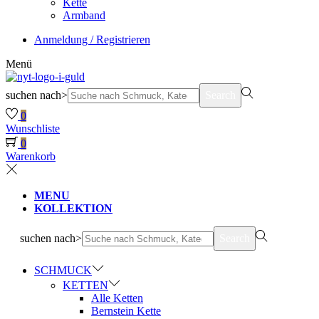
Kette
Armband
Anmeldung / Registrieren
Menü
suchen nach>
Search
0
Wunschliste
0
Warenkorb
MENU
KOLLEKTION
suchen nach>
Search
SCHMUCK
KETTEN
Alle Ketten
Bernstein Kette