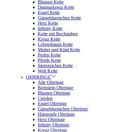
Blumen Kette
Dagmarkreuz Kette
Engel Kette
Gänsebluemchen Kette
Herz Kette
Infinity Kette
Kette mit Buchstaben
Kreuz Kette
Lebensbaum Kette
Mutter und Kind Kette
Perlen Kette
Pferde Kette
Sternzeichen Kette
Welt Kette
OHRRINGE
Alle Ohrringe
Bernstein Ohrringe
Blumen Ohrringe
Creolen
Engel Ohrringe
Gänsebluemchen Ohrringe
Hängende Ohrringe
Herz Ohrringe
Infinity Ohrringe
Kreuz Ohrringe