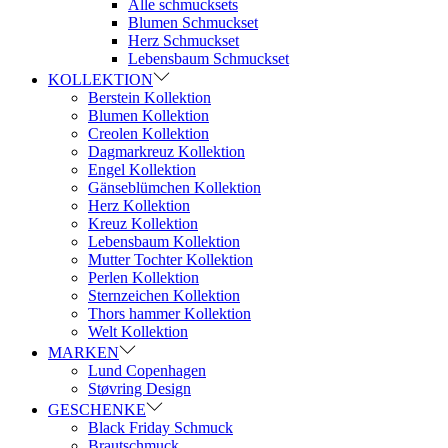
Alle schmucksets
Blumen Schmuckset
Herz Schmuckset
Lebensbaum Schmuckset
KOLLEKTION
Berstein Kollektion
Blumen Kollektion
Creolen Kollektion
Dagmarkreuz Kollektion
Engel Kollektion
Gänseblümchen Kollektion
Herz Kollektion
Kreuz Kollektion
Lebensbaum Kollektion
Mutter Tochter Kollektion
Perlen Kollektion
Sternzeichen Kollektion
Thors hammer Kollektion
Welt Kollektion
MARKEN
Lund Copenhagen
Støvring Design
GESCHENKE
Black Friday Schmuck
Brautschmuck