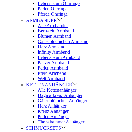
Lebensbaum Ohrringe
Perlen Ohrringe
Pferde Ohrringe
ARMBÄNDER
Alle Armbänder
Bernstein Armband
Blumen Armband
Gänsebluemchen Armband
Herz Armband
Infinity Armband
Lebensbaum Armband
Panzer Armband
Perlen Armband
Pferd Armband
Welt Armband
KETTENANHÄNGER
Alle Kettenanhänger
Dagmarkreuz Anhänger
Gänseblümchen Anhänger
Herz Anhänger
Kreuz Anhänger
Perlen Anhänger
Thors hammer Anhänger
SCHMUCKSETS