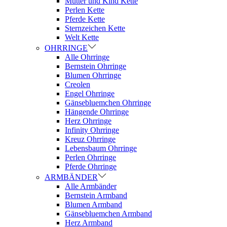
Mutter und Kind Kette
Perlen Kette
Pferde Kette
Sternzeichen Kette
Welt Kette
OHRRINGE
Alle Ohrringe
Bernstein Ohrringe
Blumen Ohrringe
Creolen
Engel Ohrringe
Gänsebluemchen Ohrringe
Hängende Ohrringe
Herz Ohrringe
Infinity Ohrringe
Kreuz Ohrringe
Lebensbaum Ohrringe
Perlen Ohrringe
Pferde Ohrringe
ARMBÄNDER
Alle Armbänder
Bernstein Armband
Blumen Armband
Gänsebluemchen Armband
Herz Armband