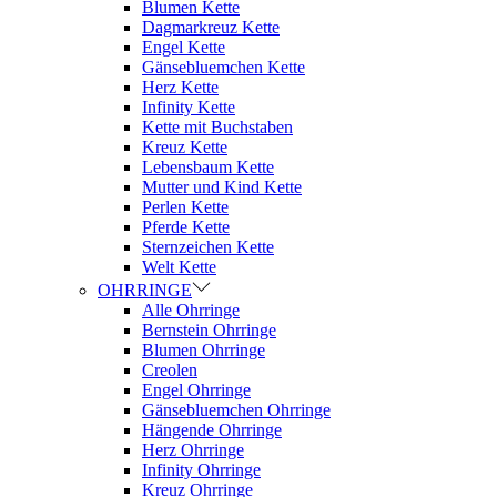
Blumen Kette
Dagmarkreuz Kette
Engel Kette
Gänsebluemchen Kette
Herz Kette
Infinity Kette
Kette mit Buchstaben
Kreuz Kette
Lebensbaum Kette
Mutter und Kind Kette
Perlen Kette
Pferde Kette
Sternzeichen Kette
Welt Kette
OHRRINGE
Alle Ohrringe
Bernstein Ohrringe
Blumen Ohrringe
Creolen
Engel Ohrringe
Gänsebluemchen Ohrringe
Hängende Ohrringe
Herz Ohrringe
Infinity Ohrringe
Kreuz Ohrringe