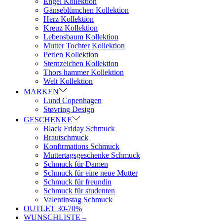
Engel Kollektion
Gänseblümchen Kollektion
Herz Kollektion
Kreuz Kollektion
Lebensbaum Kollektion
Mutter Tochter Kollektion
Perlen Kollektion
Sternzeichen Kollektion
Thors hammer Kollektion
Welt Kollektion
MARKEN
Lund Copenhagen
Støvring Design
GESCHENKE
Black Friday Schmuck
Brautschmuck
Konfirmations Schmuck
Muttertagsgeschenke Schmuck
Schmuck für Damen
Schmuck für eine neue Mutter
Schmuck für freundin
Schmuck für studenten
Valentinstag Schmuck
OUTLET 30-70%
WUNSCHLISTE –