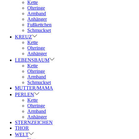
Kette
Ohrringe
Armband
Anhänger
Fußkettchen
Schmuckset
KREUZ
Kette
Ohrringe
Anhänger
LEBENSBAUM
Kette
Ohrringe
Armband
Schmuckset
MUTTER/MAMA
PERLEN
Kette
Ohrringe
Armband
Anhänger
STERNZEICHEN
THOR
WELT