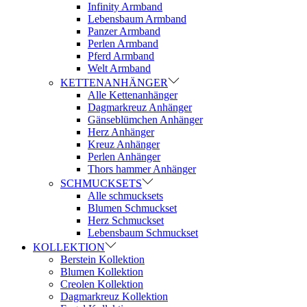
Infinity Armband
Lebensbaum Armband
Panzer Armband
Perlen Armband
Pferd Armband
Welt Armband
KETTENANHÄNGER
Alle Kettenanhänger
Dagmarkreuz Anhänger
Gänseblümchen Anhänger
Herz Anhänger
Kreuz Anhänger
Perlen Anhänger
Thors hammer Anhänger
SCHMUCKSETS
Alle schmucksets
Blumen Schmuckset
Herz Schmuckset
Lebensbaum Schmuckset
KOLLEKTION
Berstein Kollektion
Blumen Kollektion
Creolen Kollektion
Dagmarkreuz Kollektion