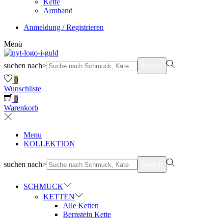
Kette
Armband
Anmeldung / Registrieren
Menü
suchen nach>
Search
0
Wunschliste
0
Warenkorb
Menu
KOLLEKTION
suchen nach>
Search
SCHMUCK
KETTEN
Alle Ketten
Bernstein Kette