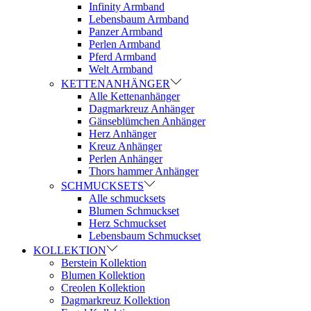
Infinity Armband
Lebensbaum Armband
Panzer Armband
Perlen Armband
Pferd Armband
Welt Armband
KETTENANHÄNGER
Alle Kettenanhänger
Dagmarkreuz Anhänger
Gänseblümchen Anhänger
Herz Anhänger
Kreuz Anhänger
Perlen Anhänger
Thors hammer Anhänger
SCHMUCKSETS
Alle schmucksets
Blumen Schmuckset
Herz Schmuckset
Lebensbaum Schmuckset
KOLLEKTION
Berstein Kollektion
Blumen Kollektion
Creolen Kollektion
Dagmarkreuz Kollektion