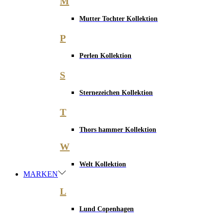
M
Mutter Tochter Kollektion
P
Perlen Kollektion
S
Sternezeichen Kollektion
T
Thors hammer Kollektion
W
Welt Kollektion
MARKEN
L
Lund Copenhagen