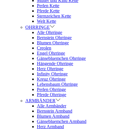
Mutter und Kind Kette
Perlen Kette
Pferde Kette
Sternzeichen Kette
Welt Kette
OHRRINGE
Alle Ohrringe
Bernstein Ohrringe
Blumen Ohrringe
Creolen
Engel Ohrringe
Gänsebluemchen Ohrringe
Hängende Ohrringe
Herz Ohrringe
Infinity Ohrringe
Kreuz Ohrringe
Lebensbaum Ohrringe
Perlen Ohrringe
Pferde Ohrringe
ARMBÄNDER
Alle Armbänder
Bernstein Armband
Blumen Armband
Gänsebluemchen Armband
Herz Armband