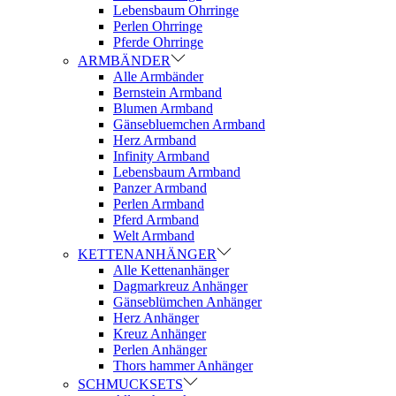
Lebensbaum Ohrringe
Perlen Ohrringe
Pferde Ohrringe
ARMBÄNDER
Alle Armbänder
Bernstein Armband
Blumen Armband
Gänsebluemchen Armband
Herz Armband
Infinity Armband
Lebensbaum Armband
Panzer Armband
Perlen Armband
Pferd Armband
Welt Armband
KETTENANHÄNGER
Alle Kettenanhänger
Dagmarkreuz Anhänger
Gänseblümchen Anhänger
Herz Anhänger
Kreuz Anhänger
Perlen Anhänger
Thors hammer Anhänger
SCHMUCKSETS