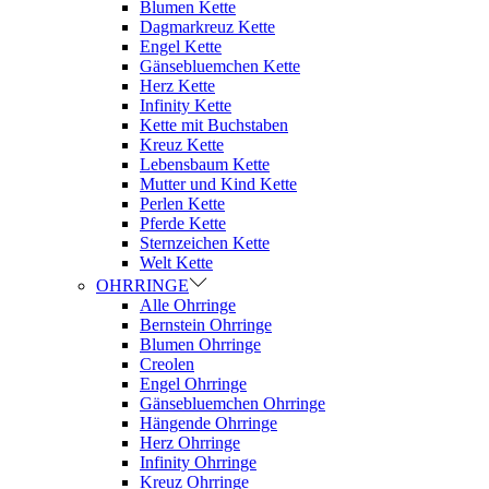
Blumen Kette
Dagmarkreuz Kette
Engel Kette
Gänsebluemchen Kette
Herz Kette
Infinity Kette
Kette mit Buchstaben
Kreuz Kette
Lebensbaum Kette
Mutter und Kind Kette
Perlen Kette
Pferde Kette
Sternzeichen Kette
Welt Kette
OHRRINGE
Alle Ohrringe
Bernstein Ohrringe
Blumen Ohrringe
Creolen
Engel Ohrringe
Gänsebluemchen Ohrringe
Hängende Ohrringe
Herz Ohrringe
Infinity Ohrringe
Kreuz Ohrringe