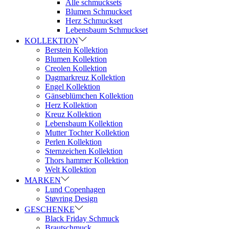
Alle schmucksets
Blumen Schmuckset
Herz Schmuckset
Lebensbaum Schmuckset
KOLLEKTION
Berstein Kollektion
Blumen Kollektion
Creolen Kollektion
Dagmarkreuz Kollektion
Engel Kollektion
Gänseblümchen Kollektion
Herz Kollektion
Kreuz Kollektion
Lebensbaum Kollektion
Mutter Tochter Kollektion
Perlen Kollektion
Sternzeichen Kollektion
Thors hammer Kollektion
Welt Kollektion
MARKEN
Lund Copenhagen
Støvring Design
GESCHENKE
Black Friday Schmuck
Brautschmuck