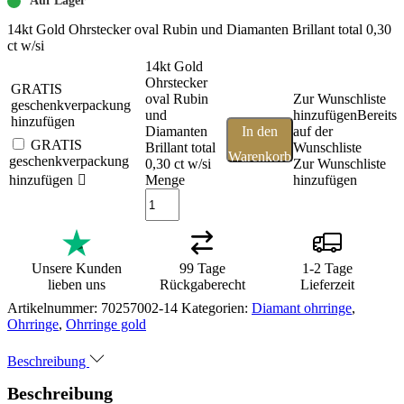
Auf Lager
14kt Gold Ohrstecker oval Rubin und Diamanten Brillant total 0,30
ct w/si
14kt Gold
Ohrstecker
GRATIS
oval Rubin
Zur Wunschliste
geschenkverpackung
und
hinzufügen
Bereits
hinzufügen
Diamanten
In den
auf der
GRATIS
Brillant total
Wunschliste
Warenkorb
geschenkverpackung
0,30 ct w/si
Zur Wunschliste
hinzufügen
Menge
hinzufügen
Unsere Kunden
99 Tage
1-2 Tage
lieben uns
Rückgaberecht
Lieferzeit
Artikelnummer:
70257002-14
Kategorien:
Diamant ohrringe
,
Ohrringe
,
Ohrringe gold
Beschreibung
Beschreibung