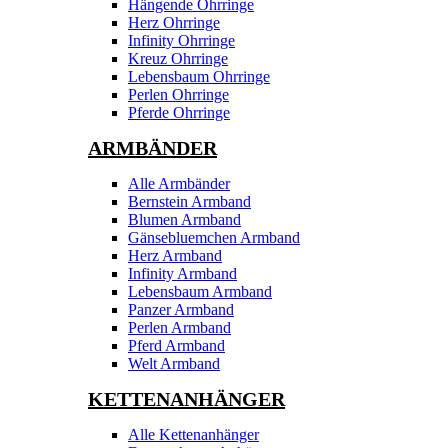
Hängende Ohrringe
Herz Ohrringe
Infinity Ohrringe
Kreuz Ohrringe
Lebensbaum Ohrringe
Perlen Ohrringe
Pferde Ohrringe
ARMBÄNDER
Alle Armbänder
Bernstein Armband
Blumen Armband
Gänsebluemchen Armband
Herz Armband
Infinity Armband
Lebensbaum Armband
Panzer Armband
Perlen Armband
Pferd Armband
Welt Armband
KETTENANHÄNGER
Alle Kettenanhänger