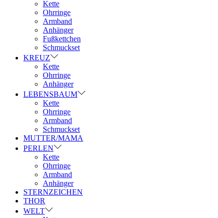
Kette
Ohrringe
Armband
Anhänger
Fußkettchen
Schmuckset
KREUZ
Kette
Ohrringe
Anhänger
LEBENSBAUM
Kette
Ohrringe
Armband
Schmuckset
MUTTER/MAMA
PERLEN
Kette
Ohrringe
Armband
Anhänger
STERNZEICHEN
THOR
WELT