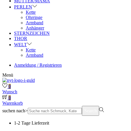
MUTTER/MAMA
PERLEN
Kette
Ohrringe
Armband
Anhänger
STERNZEICHEN
THOR
WELT
Kette
Armband
Anmeldung / Registrieren
Menü
0
Wunsch
0
Warenkorb
suchen nach>
Search
1-2 Tage Lieferzeit