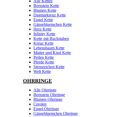
Alle Ketten
Bernstein Kette
Blumen Kette
Dagmarkreuz Kette
Engel Kette
Gänsebluemchen Kette
Herz Kette
Infinity Kette
Kette mit Buchstaben
Kreuz Kette
Lebensbaum Kette
Mutter und Kind Kette
Perlen Kette
Pferde Kette
Sternzeichen Kette
Welt Kette
OHRRINGE
Alle Ohrringe
Bernstein Ohrringe
Blumen Ohrringe
Creolen
Engel Ohrringe
Gänsebluemchen Ohrringe