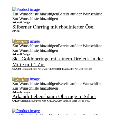
Zur Wunschliste hinzufügen
Bereits auf der Wunschliste
Zur Wunschliste hinzufügen
Arkandi Design
Silberner Ohrring mit rhodinierter Öse.
€
85.00
ANGEBOT
Zur Wunschliste hinzufügen
Bereits auf der Wunschliste
Zur Wunschliste hinzufügen
Arkandi Design
8kt. Goldohrringe mit einem Dreieck in der
Mitte mit 1 Zir.
€
179.00
Ursprünglicher Preis war: €179.00
€
89.00
Aktueller Preis ist: €89.00.
ANGEBOT
Zur Wunschliste hinzufügen
Bereits auf der Wunschliste
Zur Wunschliste hinzufügen
Arkandi Design
Arkandi Lebensbaum Ohrringe in Silber
€
71.00
Ursprünglicher Preis war: €71.00
€
64.00
Aktueller Preis ist: €64.00.