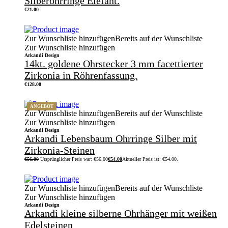
Silberohrringe Elefant.
€
21.00
Zur Wunschliste hinzufügen
Bereits auf der Wunschliste
Zur Wunschliste hinzufügen
Arkandi Design
14kt. goldene Ohrstecker 3 mm facettierter
Zirkonia in Röhrenfassung.
€
128.00
ANGEBOT
Zur Wunschliste hinzufügen
Bereits auf der Wunschliste
Zur Wunschliste hinzufügen
Arkandi Design
Arkandi Lebensbaum Ohrringe Silber mit
Zirkonia-Steinen
€
56.00
Ursprünglicher Preis war: €56.00
€
54.00
Aktueller Preis ist: €54.00.
Zur Wunschliste hinzufügen
Bereits auf der Wunschliste
Zur Wunschliste hinzufügen
Arkandi Design
Arkandi kleine silberne Ohrhänger mit weißen
Edelsteinen