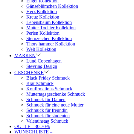
Engel Kollektion
Gänseblümchen Kollektion
Herz Kollektion
Kreuz Kollektion
Lebensbaum Kollektion
Mutter Tochter Kollektion
Perlen Kollektion
Sternzeichen Kollektion
Thors hammer Kollektion
Welt Kollektion
MARKEN
Lund Copenhagen
Støvring Design
GESCHENKE
Black Friday Schmuck
Brautschmuck
Konfirmations Schmuck
Muttertagsgeschenke Schmuck
Schmuck für Damen
Schmuck für eine neue Mutter
Schmuck für freundin
Schmuck für studenten
Valentinstag Schmuck
OUTLET 30-70%
WUNSCHLISTE –