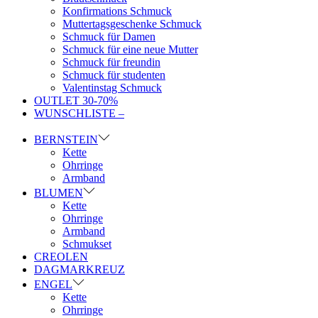
Konfirmations Schmuck
Muttertagsgeschenke Schmuck
Schmuck für Damen
Schmuck für eine neue Mutter
Schmuck für freundin
Schmuck für studenten
Valentinstag Schmuck
OUTLET 30-70%
WUNSCHLISTE –
BERNSTEIN
Kette
Ohrringe
Armband
BLUMEN
Kette
Ohrringe
Armband
Schmukset
CREOLEN
DAGMARKREUZ
ENGEL
Kette
Ohrringe