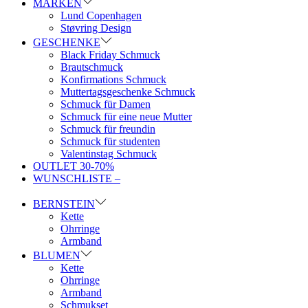
MARKEN
Lund Copenhagen
Støvring Design
GESCHENKE
Black Friday Schmuck
Brautschmuck
Konfirmations Schmuck
Muttertagsgeschenke Schmuck
Schmuck für Damen
Schmuck für eine neue Mutter
Schmuck für freundin
Schmuck für studenten
Valentinstag Schmuck
OUTLET 30-70%
WUNSCHLISTE –
BERNSTEIN
Kette
Ohrringe
Armband
BLUMEN
Kette
Ohrringe
Armband
Schmukset