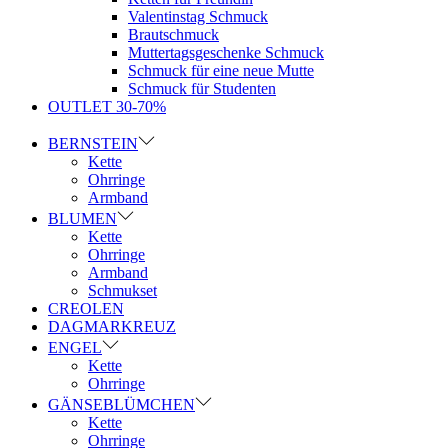
Valentinstag Schmuck
Brautschmuck
Muttertagsgeschenke Schmuck
Schmuck für eine neue Mutte
Schmuck für Studenten
OUTLET 30-70%
BERNSTEIN
Kette
Ohrringe
Armband
BLUMEN
Kette
Ohrringe
Armband
Schmukset
CREOLEN
DAGMARKREUZ
ENGEL
Kette
Ohrringe
GÄNSEBLÜMCHEN
Kette
Ohrringe