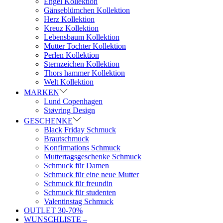
Engel Kollektion
Gänseblümchen Kollektion
Herz Kollektion
Kreuz Kollektion
Lebensbaum Kollektion
Mutter Tochter Kollektion
Perlen Kollektion
Sternzeichen Kollektion
Thors hammer Kollektion
Welt Kollektion
MARKEN
Lund Copenhagen
Støvring Design
GESCHENKE
Black Friday Schmuck
Brautschmuck
Konfirmations Schmuck
Muttertagsgeschenke Schmuck
Schmuck für Damen
Schmuck für eine neue Mutter
Schmuck für freundin
Schmuck für studenten
Valentinstag Schmuck
OUTLET 30-70%
WUNSCHLISTE –