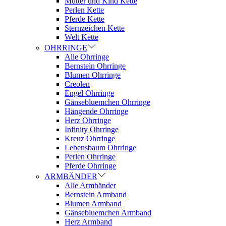
Mutter und Kind Kette
Perlen Kette
Pferde Kette
Sternzeichen Kette
Welt Kette
OHRRINGE
Alle Ohrringe
Bernstein Ohrringe
Blumen Ohrringe
Creolen
Engel Ohrringe
Gänsebluemchen Ohrringe
Hängende Ohrringe
Herz Ohrringe
Infinity Ohrringe
Kreuz Ohrringe
Lebensbaum Ohrringe
Perlen Ohrringe
Pferde Ohrringe
ARMBÄNDER
Alle Armbänder
Bernstein Armband
Blumen Armband
Gänsebluemchen Armband
Herz Armband