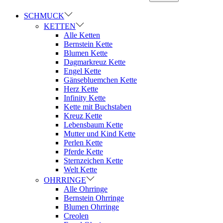
SCHMUCK
KETTEN
Alle Ketten
Bernstein Kette
Blumen Kette
Dagmarkreuz Kette
Engel Kette
Gänsebluemchen Kette
Herz Kette
Infinity Kette
Kette mit Buchstaben
Kreuz Kette
Lebensbaum Kette
Mutter und Kind Kette
Perlen Kette
Pferde Kette
Sternzeichen Kette
Welt Kette
OHRRINGE
Alle Ohrringe
Bernstein Ohrringe
Blumen Ohrringe
Creolen