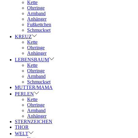
Kette
Ohrringe
Armband
Anhänger
Fußkettchen
Schmuckset
KREUZ
Kette
Ohrringe
Anhänger
LEBENSBAUM
Kette
Ohrringe
Armband
Schmuckset
MUTTER/MAMA
PERLEN
Kette
Ohrringe
Armband
Anhänger
STERNZEICHEN
THOR
WELT