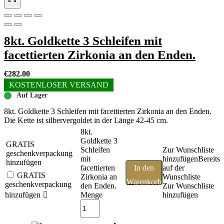
8kt. Goldkette 3 Schleifen mit
facettierten Zirkonia an den Enden.
€
282.00
KOSTENLOSER VERSAND
Auf Lager
8kt. Goldkette 3 Schleifen mit facettierten Zirkonia an den Enden.
Die Kette ist silbervergoldet in der Länge 42-45 cm.
8kt.
Goldkette 3
GRATIS
Schleifen
Zur Wunschliste
geschenkverpackung
mit
hinzufügen
Bereits
hinzufügen
facettierten
In den
auf der
GRATIS
Zirkonia an
Wunschliste
Warenkorb
geschenkverpackung
den Enden.
Zur Wunschliste
hinzufügen
Menge
hinzufügen