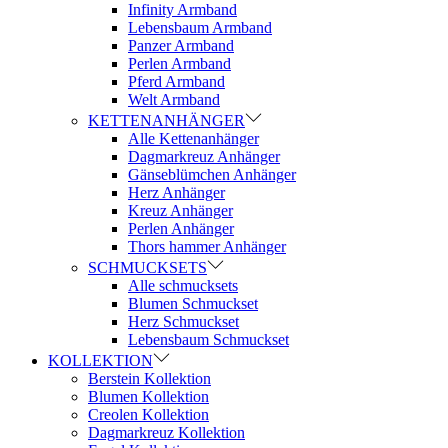
Infinity Armband
Lebensbaum Armband
Panzer Armband
Perlen Armband
Pferd Armband
Welt Armband
KETTENANHÄNGER
Alle Kettenanhänger
Dagmarkreuz Anhänger
Gänseblümchen Anhänger
Herz Anhänger
Kreuz Anhänger
Perlen Anhänger
Thors hammer Anhänger
SCHMUCKSETS
Alle schmucksets
Blumen Schmuckset
Herz Schmuckset
Lebensbaum Schmuckset
KOLLEKTION
Berstein Kollektion
Blumen Kollektion
Creolen Kollektion
Dagmarkreuz Kollektion