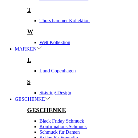
T
Thors hammer Kollektion
W
Welt Kollektion
MARKEN
L
Lund Copenhagen
S
Støvring Design
GESCHENKE
GESCHENKE
Black Friday Schmuck
Konfirmations Schmuck
Schmuck für Damen
Ketten für Freundin