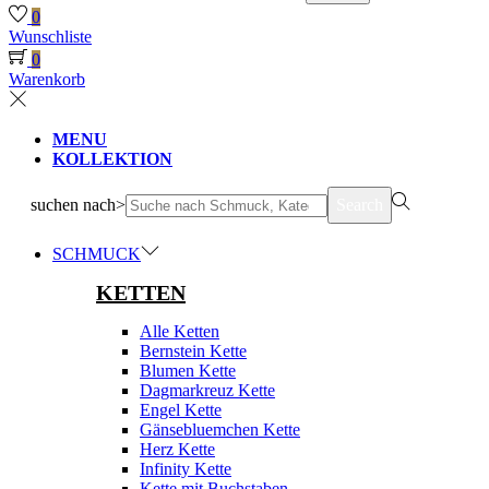
0
Wunschliste
0
Warenkorb
MENU
KOLLEKTION
suchen nach>
Search
SCHMUCK
KETTEN
Alle Ketten
Bernstein Kette
Blumen Kette
Dagmarkreuz Kette
Engel Kette
Gänsebluemchen Kette
Herz Kette
Infinity Kette
Kette mit Buchstaben