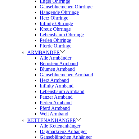
Engel Ohrringe
Gänsebluemchen Ohrringe
Hängende Ohrringe
Herz Ohrringe
Infinity Ohrringe
Kreuz Ohrringe
Lebensbaum Ohrringe
Perlen Ohrringe
Pferde Ohrringe
ARMBÄNDER
Alle Armbänder
Bernstein Armband
Blumen Armband
Gänsebluemchen Armband
Herz Armband
Infinity Armband
Lebensbaum Armband
Panzer Armband
Perlen Armband
Pferd Armband
Welt Armband
KETTENANHÄNGER
Alle Kettenanhänger
Dagmarkreuz Anhänger
Gänseblümchen Anhänger