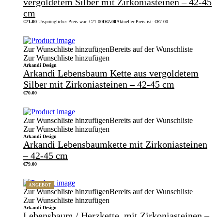
vergoldetem Silber mit Zirkoniasteinen – 42-45
cm
€
71.00
Ursprünglicher Preis war: €71.00
€
67.00
Aktueller Preis ist: €67.00.
Zur Wunschliste hinzufügen
Bereits auf der Wunschliste
Zur Wunschliste hinzufügen
Arkandi Design
Arkandi Lebensbaum Kette aus vergoldetem
Silber mit Zirkoniasteinen – 42-45 cm
€
70.00
Zur Wunschliste hinzufügen
Bereits auf der Wunschliste
Zur Wunschliste hinzufügen
Arkandi Design
Arkandi Lebensbaumkette mit Zirkoniasteinen
– 42-45 cm
€
79.00
ANGEBOT
Zur Wunschliste hinzufügen
Bereits auf der Wunschliste
Zur Wunschliste hinzufügen
Arkandi Design
Lebensbaum / Herzkette, mit Zirkoniasteinen –