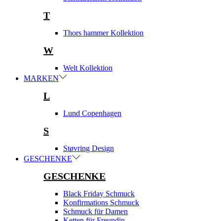
T
Thors hammer Kollektion
W
Welt Kollektion
MARKEN
L
Lund Copenhagen
S
Støvring Design
GESCHENKE
GESCHENKE
Black Friday Schmuck
Konfirmations Schmuck
Schmuck für Damen
Ketten für Freundin