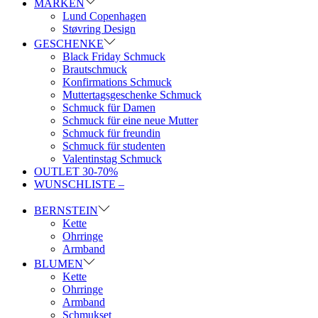
MARKEN
Lund Copenhagen
Støvring Design
GESCHENKE
Black Friday Schmuck
Brautschmuck
Konfirmations Schmuck
Muttertagsgeschenke Schmuck
Schmuck für Damen
Schmuck für eine neue Mutter
Schmuck für freundin
Schmuck für studenten
Valentinstag Schmuck
OUTLET 30-70%
WUNSCHLISTE –
BERNSTEIN
Kette
Ohrringe
Armband
BLUMEN
Kette
Ohrringe
Armband
Schmukset