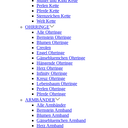
Mutter und Kind Kette
Perlen Kette
Pferde Kette
Sternzeichen Kette
Welt Kette
OHRRINGE
Alle Ohrringe
Bernstein Ohrringe
Blumen Ohrringe
Creolen
Engel Ohrringe
Gänsebluemchen Ohrringe
Hängende Ohrringe
Herz Ohrringe
Infinity Ohrringe
Kreuz Ohrringe
Lebensbaum Ohrringe
Perlen Ohrringe
Pferde Ohrringe
ARMBÄNDER
Alle Armbänder
Bernstein Armband
Blumen Armband
Gänsebluemchen Armband
Herz Armband