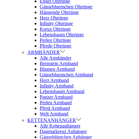
Engel Ohrringe
Gänsebluemchen Ohrringe
Hängende Ohrringe
Herz Ohrringe
Infinity Ohrringe
Kreuz Ohrringe
Lebensbaum Ohrringe
Perlen Ohrringe
Pferde Ohrringe
ARMBÄNDER
Alle Armbänder
Bernstein Armband
Blumen Armband
Gänsebluemchen Armband
Herz Armband
Infinity Armband
Lebensbaum Armband
Panzer Armband
Perlen Armband
Pferd Armband
Welt Armband
KETTENANHÄNGER
Alle Kettenanhänger
Dagmarkreuz Anhänger
Gänseblümchen Anhänger