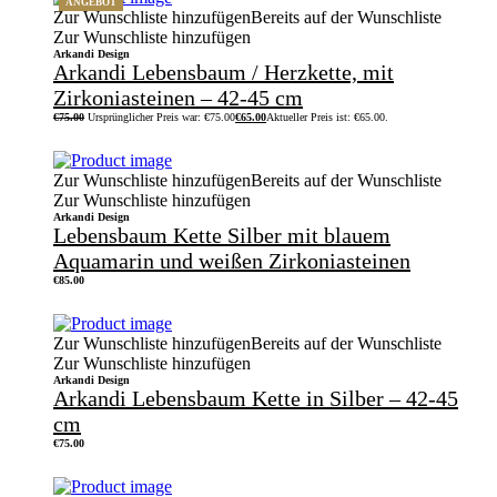
ANGEBOT
Zur Wunschliste hinzufügen
Bereits auf der Wunschliste
Zur Wunschliste hinzufügen
Arkandi Design
Arkandi Lebensbaum / Herzkette, mit
Zirkoniasteinen – 42-45 cm
€
75.00
Ursprünglicher Preis war: €75.00
€
65.00
Aktueller Preis ist: €65.00.
Zur Wunschliste hinzufügen
Bereits auf der Wunschliste
Zur Wunschliste hinzufügen
Arkandi Design
Lebensbaum Kette Silber mit blauem
Aquamarin und weißen Zirkoniasteinen
€
85.00
Zur Wunschliste hinzufügen
Bereits auf der Wunschliste
Zur Wunschliste hinzufügen
Arkandi Design
Arkandi Lebensbaum Kette in Silber – 42-45
cm
€
75.00