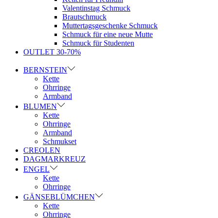
Valentinstag Schmuck
Brautschmuck
Muttertagsgeschenke Schmuck
Schmuck für eine neue Mutte
Schmuck für Studenten
OUTLET 30-70%
BERNSTEIN
Kette
Ohrringe
Armband
BLUMEN
Kette
Ohrringe
Armband
Schmukset
CREOLEN
DAGMARKREUZ
ENGEL
Kette
Ohrringe
GÄNSEBLÜMCHEN
Kette
Ohrringe