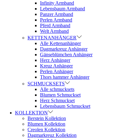
Infinity Armband
Lebensbaum Armband
Panzer Armband
Perlen Armband
Pferd Armband
Welt Armband
KETTENANHÄNGER
Alle Kettenanhänger
Dagmarkreuz Anhänger
Gänseblümchen Anhänger
Herz Anhänger
Kreuz Anhänger
Perlen Anhänger
Thors hammer Anhänger
SCHMUCKSETS
Alle schmucksets
Blumen Schmuckset
Herz Schmuckset
Lebensbaum Schmuckset
KOLLEKTION
Berstein Kollektion
Blumen Kollektion
Creolen Kollektion
Dagmarkreuz Kollektion