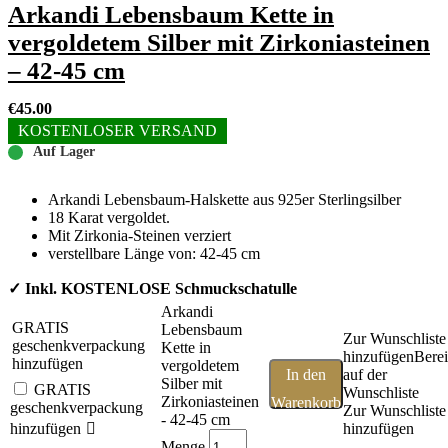
Arkandi Lebensbaum Kette in
vergoldetem Silber mit Zirkoniasteinen
– 42-45 cm
€
45.00
KOSTENLOSER VERSAND
Auf Lager
Arkandi Lebensbaum-Halskette aus 925er Sterlingsilber
18 Karat vergoldet.
Mit Zirkonia-Steinen verziert
verstellbare Länge von: 42-45 cm
✓ Inkl. KOSTENLOSE Schmuckschatulle
Arkandi
GRATIS
Lebensbaum
Zur Wunschliste
geschenkverpackung
Kette in
hinzufügen
Berei
hinzufügen
vergoldetem
In den
auf der
Silber mit
GRATIS
Wunschliste
Zirkoniasteinen
Warenkorb
geschenkverpackung
Zur Wunschliste
- 42-45 cm
hinzufügen
hinzufügen
Menge