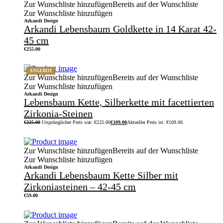
Zur Wunschliste hinzufügen
Bereits auf der Wunschliste
Zur Wunschliste hinzufügen
Arkandi Design
Arkandi Lebensbaum Goldkette in 14 Karat 42-
45 cm
€
255.00
ANGEBOT
Zur Wunschliste hinzufügen
Bereits auf der Wunschliste
Zur Wunschliste hinzufügen
Arkandi Design
Lebensbaum Kette, Silberkette mit facettierten
Zirkonia-Steinen
€
225.00
Ursprünglicher Preis war: €225.00
€
109.00
Aktueller Preis ist: €109.00.
Zur Wunschliste hinzufügen
Bereits auf der Wunschliste
Zur Wunschliste hinzufügen
Arkandi Design
Arkandi Lebensbaum Kette Silber mit
Zirkoniasteinen – 42-45 cm
€
59.00