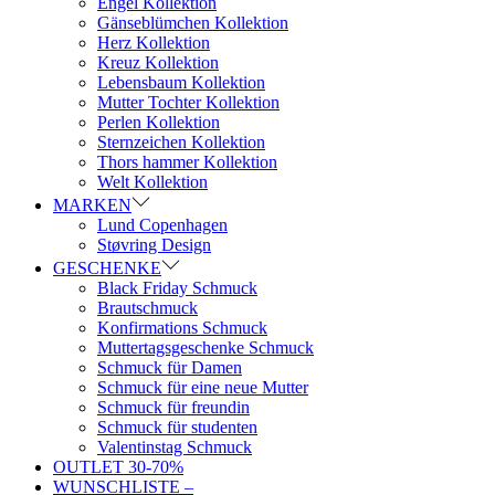
Engel Kollektion
Gänseblümchen Kollektion
Herz Kollektion
Kreuz Kollektion
Lebensbaum Kollektion
Mutter Tochter Kollektion
Perlen Kollektion
Sternzeichen Kollektion
Thors hammer Kollektion
Welt Kollektion
MARKEN
Lund Copenhagen
Støvring Design
GESCHENKE
Black Friday Schmuck
Brautschmuck
Konfirmations Schmuck
Muttertagsgeschenke Schmuck
Schmuck für Damen
Schmuck für eine neue Mutter
Schmuck für freundin
Schmuck für studenten
Valentinstag Schmuck
OUTLET 30-70%
WUNSCHLISTE –