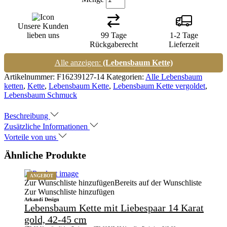
Unsere Kunden
lieben uns
99 Tage
1-2 Tage
Rückgaberecht
Lieferzeit
Alle anzeigen:
(Lebensbaum Kette)
Artikelnummer:
F16239127-14
Kategorien:
Alle Lebensbaum
ketten
,
Kette
,
Lebensbaum Kette
,
Lebensbaum Kette vergoldet
,
Lebensbaum Schmuck
Beschreibung
Zusätzliche Informationen
Vorteile von uns
Ähnliche Produkte
ANGEBOT
Zur Wunschliste hinzufügen
Bereits auf der Wunschliste
Zur Wunschliste hinzufügen
Arkandi Design
Lebensbaum Kette mit Liebespaar 14 Karat
gold, 42-45 cm