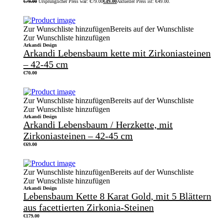
€
79.00
Ursprünglicher Preis war: €79.00
€
49.00
Aktueller Preis ist: €49.00.
Zur Wunschliste hinzufügen
Bereits auf der Wunschliste
Zur Wunschliste hinzufügen
Arkandi Design
Arkandi Lebensbaum kette mit Zirkoniasteinen
– 42-45 cm
€
70.00
Zur Wunschliste hinzufügen
Bereits auf der Wunschliste
Zur Wunschliste hinzufügen
Arkandi Design
Arkandi Lebensbaum / Herzkette, mit
Zirkoniasteinen – 42-45 cm
€
69.00
Zur Wunschliste hinzufügen
Bereits auf der Wunschliste
Zur Wunschliste hinzufügen
Arkandi Design
Lebensbaum Kette 8 Karat Gold, mit 5 Blättern
aus facettierten Zirkonia-Steinen
€
179.00