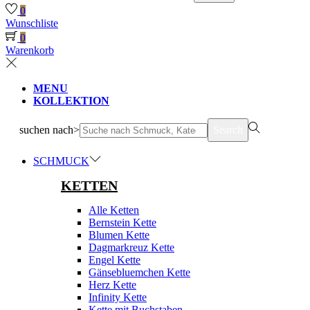
0
Wunschliste
0
Warenkorb
MENU
KOLLEKTION
suchen nach>
Search
SCHMUCK
KETTEN
Alle Ketten
Bernstein Kette
Blumen Kette
Dagmarkreuz Kette
Engel Kette
Gänsebluemchen Kette
Herz Kette
Infinity Kette
Kette mit Buchstaben