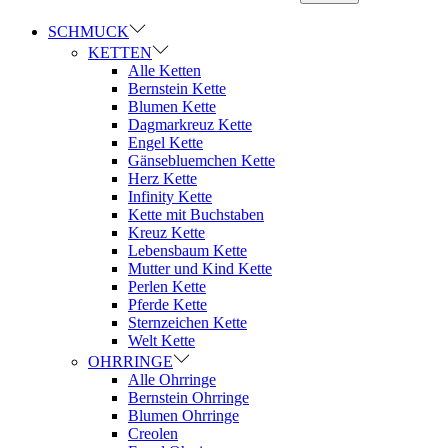
SCHMUCK
KETTEN
Alle Ketten
Bernstein Kette
Blumen Kette
Dagmarkreuz Kette
Engel Kette
Gänsebluemchen Kette
Herz Kette
Infinity Kette
Kette mit Buchstaben
Kreuz Kette
Lebensbaum Kette
Mutter und Kind Kette
Perlen Kette
Pferde Kette
Sternzeichen Kette
Welt Kette
OHRRINGE
Alle Ohrringe
Bernstein Ohrringe
Blumen Ohrringe
Creolen