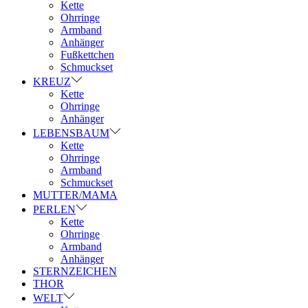
Kette
Ohrringe
Armband
Anhänger
Fußkettchen
Schmuckset
KREUZ
Kette
Ohrringe
Anhänger
LEBENSBAUM
Kette
Ohrringe
Armband
Schmuckset
MUTTER/MAMA
PERLEN
Kette
Ohrringe
Armband
Anhänger
STERNZEICHEN
THOR
WELT