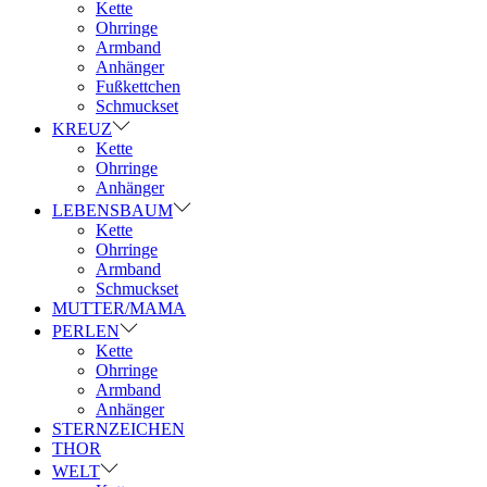
Kette
Ohrringe
Armband
Anhänger
Fußkettchen
Schmuckset
KREUZ
Kette
Ohrringe
Anhänger
LEBENSBAUM
Kette
Ohrringe
Armband
Schmuckset
MUTTER/MAMA
PERLEN
Kette
Ohrringe
Armband
Anhänger
STERNZEICHEN
THOR
WELT