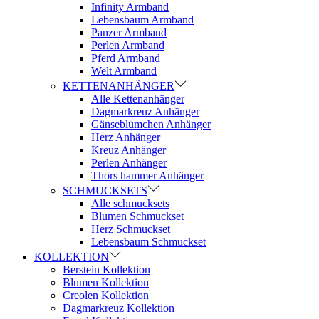
Infinity Armband
Lebensbaum Armband
Panzer Armband
Perlen Armband
Pferd Armband
Welt Armband
KETTENANHÄNGER
Alle Kettenanhänger
Dagmarkreuz Anhänger
Gänseblümchen Anhänger
Herz Anhänger
Kreuz Anhänger
Perlen Anhänger
Thors hammer Anhänger
SCHMUCKSETS
Alle schmucksets
Blumen Schmuckset
Herz Schmuckset
Lebensbaum Schmuckset
KOLLEKTION
Berstein Kollektion
Blumen Kollektion
Creolen Kollektion
Dagmarkreuz Kollektion