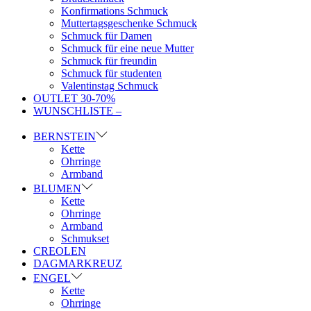
Konfirmations Schmuck
Muttertagsgeschenke Schmuck
Schmuck für Damen
Schmuck für eine neue Mutter
Schmuck für freundin
Schmuck für studenten
Valentinstag Schmuck
OUTLET 30-70%
WUNSCHLISTE –
BERNSTEIN
Kette
Ohrringe
Armband
BLUMEN
Kette
Ohrringe
Armband
Schmukset
CREOLEN
DAGMARKREUZ
ENGEL
Kette
Ohrringe