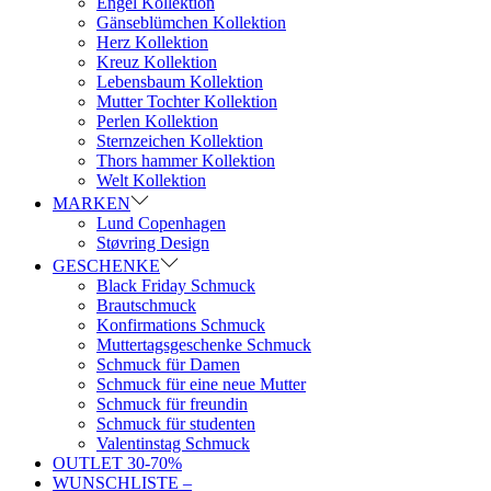
Engel Kollektion
Gänseblümchen Kollektion
Herz Kollektion
Kreuz Kollektion
Lebensbaum Kollektion
Mutter Tochter Kollektion
Perlen Kollektion
Sternzeichen Kollektion
Thors hammer Kollektion
Welt Kollektion
MARKEN
Lund Copenhagen
Støvring Design
GESCHENKE
Black Friday Schmuck
Brautschmuck
Konfirmations Schmuck
Muttertagsgeschenke Schmuck
Schmuck für Damen
Schmuck für eine neue Mutter
Schmuck für freundin
Schmuck für studenten
Valentinstag Schmuck
OUTLET 30-70%
WUNSCHLISTE –