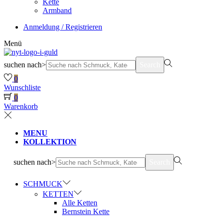
Kette
Armband
Anmeldung / Registrieren
Menü
suchen nach>
Search
0
Wunschliste
0
Warenkorb
MENU
KOLLEKTION
suchen nach>
Search
SCHMUCK
KETTEN
Alle Ketten
Bernstein Kette