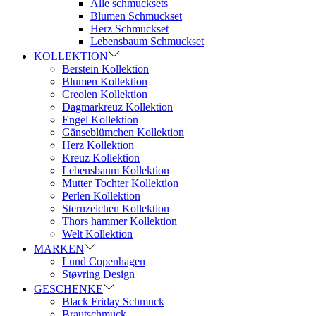
Alle schmucksets
Blumen Schmuckset
Herz Schmuckset
Lebensbaum Schmuckset
KOLLEKTION
Berstein Kollektion
Blumen Kollektion
Creolen Kollektion
Dagmarkreuz Kollektion
Engel Kollektion
Gänseblümchen Kollektion
Herz Kollektion
Kreuz Kollektion
Lebensbaum Kollektion
Mutter Tochter Kollektion
Perlen Kollektion
Sternzeichen Kollektion
Thors hammer Kollektion
Welt Kollektion
MARKEN
Lund Copenhagen
Støvring Design
GESCHENKE
Black Friday Schmuck
Brautschmuck