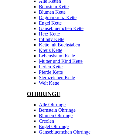
Alle Ketten
Bernstein Kette
Blumen Kette
Dagmarkreuz Kette
Engel Kette
Gänsebluemchen Kette
Herz Kette
Infinity Kette
Kette mit Buchstaben
Kreuz Kette
Lebensbaum Kette
Mutter und Kind Kette
Perlen Kette
Pferde Kette
Sternzeichen Kette
Welt Kette
OHRRINGE
Alle Ohrringe
Bernstein Ohrringe
Blumen Ohrringe
Creolen
Engel Ohrringe
Gänsebluemchen Ohrringe