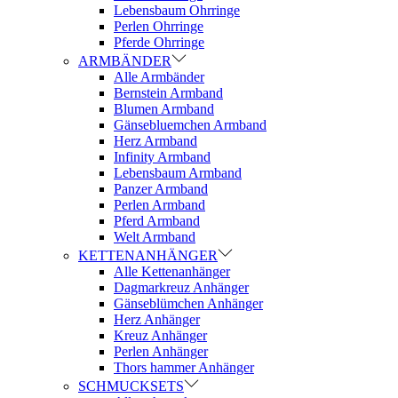
Lebensbaum Ohrringe
Perlen Ohrringe
Pferde Ohrringe
ARMBÄNDER
Alle Armbänder
Bernstein Armband
Blumen Armband
Gänsebluemchen Armband
Herz Armband
Infinity Armband
Lebensbaum Armband
Panzer Armband
Perlen Armband
Pferd Armband
Welt Armband
KETTENANHÄNGER
Alle Kettenanhänger
Dagmarkreuz Anhänger
Gänseblümchen Anhänger
Herz Anhänger
Kreuz Anhänger
Perlen Anhänger
Thors hammer Anhänger
SCHMUCKSETS