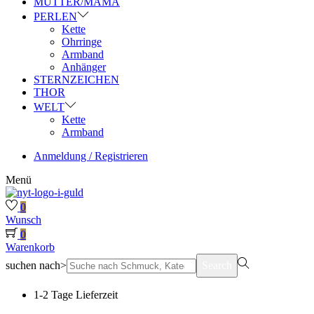
MUTTER/MAMA
PERLEN
Kette
Ohrringe
Armband
Anhänger
STERNZEICHEN
THOR
WELT
Kette
Armband
Anmeldung / Registrieren
Menü
0
Wunsch
0
Warenkorb
suchen nach>
Search
1-2 Tage Lieferzeit