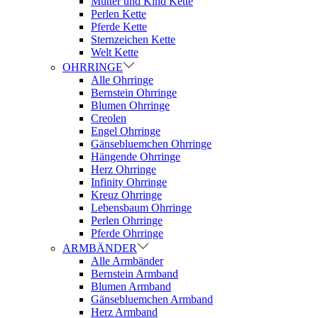
Mutter und Kind Kette
Perlen Kette
Pferde Kette
Sternzeichen Kette
Welt Kette
OHRRINGE
Alle Ohrringe
Bernstein Ohrringe
Blumen Ohrringe
Creolen
Engel Ohrringe
Gänsebluemchen Ohrringe
Hängende Ohrringe
Herz Ohrringe
Infinity Ohrringe
Kreuz Ohrringe
Lebensbaum Ohrringe
Perlen Ohrringe
Pferde Ohrringe
ARMBÄNDER
Alle Armbänder
Bernstein Armband
Blumen Armband
Gänsebluemchen Armband
Herz Armband