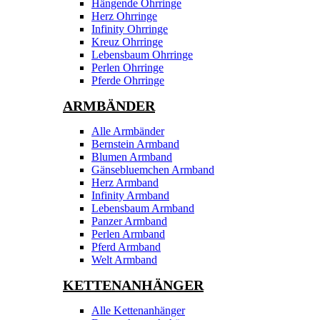
Hängende Ohrringe
Herz Ohrringe
Infinity Ohrringe
Kreuz Ohrringe
Lebensbaum Ohrringe
Perlen Ohrringe
Pferde Ohrringe
ARMBÄNDER
Alle Armbänder
Bernstein Armband
Blumen Armband
Gänsebluemchen Armband
Herz Armband
Infinity Armband
Lebensbaum Armband
Panzer Armband
Perlen Armband
Pferd Armband
Welt Armband
KETTENANHÄNGER
Alle Kettenanhänger