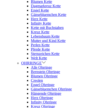
Blumen Kette
Dagmarkreuz Kette
Engel Kette
Gänsebluemchen Kette
Herz Kette
Infinity Kette
Kette mit Buchstaben
Kreuz Kette
Lebensbaum Kette
Mutter und Kind Kette
Perlen Kette
Pferde Kette
Sternzeichen Kette
Welt Kette
OHRRINGE
Alle Ohrringe
Bernstein Ohrringe
Blumen Ohrringe
Creolen
Engel Ohrringe
Gänsebluemchen Ohrringe
Hängende Ohrringe
Herz Ohrringe
Infinity Ohrringe
Kreuz Ohrringe