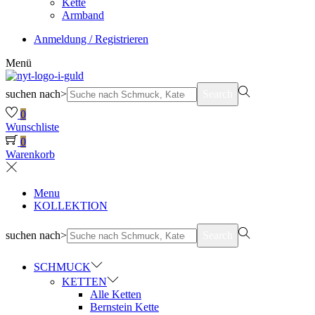
Kette
Armband
Anmeldung / Registrieren
Menü
suchen nach>
Search
0
Wunschliste
0
Warenkorb
Menu
KOLLEKTION
suchen nach>
Search
SCHMUCK
KETTEN
Alle Ketten
Bernstein Kette