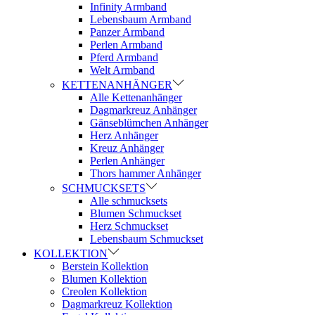
Infinity Armband
Lebensbaum Armband
Panzer Armband
Perlen Armband
Pferd Armband
Welt Armband
KETTENANHÄNGER
Alle Kettenanhänger
Dagmarkreuz Anhänger
Gänseblümchen Anhänger
Herz Anhänger
Kreuz Anhänger
Perlen Anhänger
Thors hammer Anhänger
SCHMUCKSETS
Alle schmucksets
Blumen Schmuckset
Herz Schmuckset
Lebensbaum Schmuckset
KOLLEKTION
Berstein Kollektion
Blumen Kollektion
Creolen Kollektion
Dagmarkreuz Kollektion