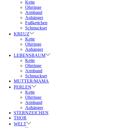
Kette
Ohrringe
Armband
Anhänger
Fußkettchen
Schmuckset
KREUZ
Kette
Ohrringe
Anhänger
LEBENSBAUM
Kette
Ohrringe
Armband
Schmuckset
MUTTER/MAMA
PERLEN
Kette
Ohrringe
Armband
Anhänger
STERNZEICHEN
THOR
WELT