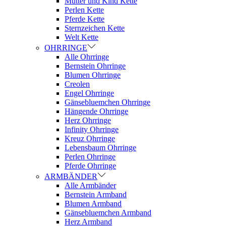
Mutter und Kind Kette
Perlen Kette
Pferde Kette
Sternzeichen Kette
Welt Kette
OHRRINGE
Alle Ohrringe
Bernstein Ohrringe
Blumen Ohrringe
Creolen
Engel Ohrringe
Gänsebluemchen Ohrringe
Hängende Ohrringe
Herz Ohrringe
Infinity Ohrringe
Kreuz Ohrringe
Lebensbaum Ohrringe
Perlen Ohrringe
Pferde Ohrringe
ARMBÄNDER
Alle Armbänder
Bernstein Armband
Blumen Armband
Gänsebluemchen Armband
Herz Armband