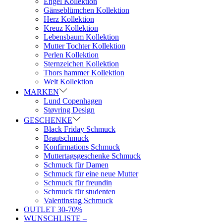
Engel Kollektion
Gänseblümchen Kollektion
Herz Kollektion
Kreuz Kollektion
Lebensbaum Kollektion
Mutter Tochter Kollektion
Perlen Kollektion
Sternzeichen Kollektion
Thors hammer Kollektion
Welt Kollektion
MARKEN
Lund Copenhagen
Støvring Design
GESCHENKE
Black Friday Schmuck
Brautschmuck
Konfirmations Schmuck
Muttertagsgeschenke Schmuck
Schmuck für Damen
Schmuck für eine neue Mutter
Schmuck für freundin
Schmuck für studenten
Valentinstag Schmuck
OUTLET 30-70%
WUNSCHLISTE –