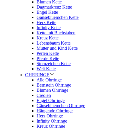
Blumen Kette
Dagmarkreuz Kette
Engel Kette
Gänsebluemchen Kette
Herz Kette
Infinity Kette
Kette mit Buchstaben
Kreuz Kette
Lebensbaum Kette
Mutter und Kind Kette
Perlen Kette
Pferde Kette
Sternzeichen Kette
Welt Kette
OHRRINGE
Alle Ohrringe
Bernstein Ohrringe
Blumen Ohrringe
Creolen
Engel Ohrringe
Gänsebluemchen Ohrringe
Hängende Ohrringe
Herz Ohrringe
Infinity Ohrringe
Kreuz Ohrringe