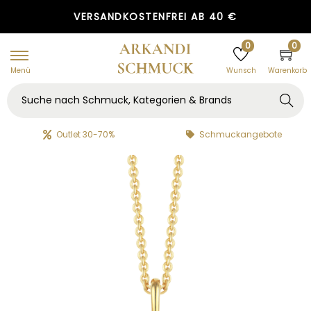
GRATIS GESCHENKVERPACKUNG
VERSANDKOSTENFREI AB 40 €
0
0
Menü
Warenkorb
Wunsch
Searc
h
Outlet 30-70%
Schmuckangebote