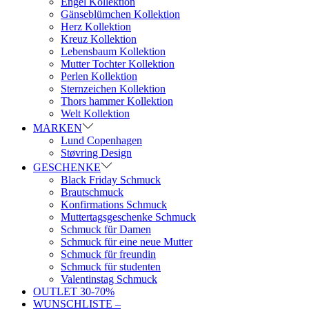
Engel Kollektion
Gänseblümchen Kollektion
Herz Kollektion
Kreuz Kollektion
Lebensbaum Kollektion
Mutter Tochter Kollektion
Perlen Kollektion
Sternzeichen Kollektion
Thors hammer Kollektion
Welt Kollektion
MARKEN
Lund Copenhagen
Støvring Design
GESCHENKE
Black Friday Schmuck
Brautschmuck
Konfirmations Schmuck
Muttertagsgeschenke Schmuck
Schmuck für Damen
Schmuck für eine neue Mutter
Schmuck für freundin
Schmuck für studenten
Valentinstag Schmuck
OUTLET 30-70%
WUNSCHLISTE –