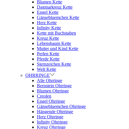
Blumen Kette
Dagmarkreuz Kette
Engel Kette
Gänsebluemchen Kette
Herz Kette
Infinity Kette
Kette mit Buchstaben
Kreuz Kette
Lebensbaum Kette
Mutter und Kind Kette
Perlen Kette
Pferde Kette
Sternzeichen Kette
Welt Kette
OHRRINGE
Alle Ohrringe
Bernstein Ohrringe
Blumen Ohrringe
Creolen
Engel Ohrringe
Gänsebluemchen Ohrringe
Hängende Ohrringe
Herz Ohrringe
Infinity Ohrringe
Kreuz Ohrringe