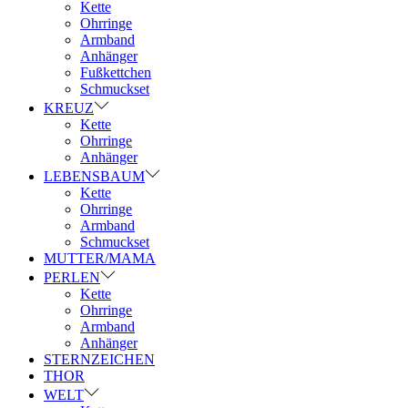
Kette
Ohrringe
Armband
Anhänger
Fußkettchen
Schmuckset
KREUZ
Kette
Ohrringe
Anhänger
LEBENSBAUM
Kette
Ohrringe
Armband
Schmuckset
MUTTER/MAMA
PERLEN
Kette
Ohrringe
Armband
Anhänger
STERNZEICHEN
THOR
WELT