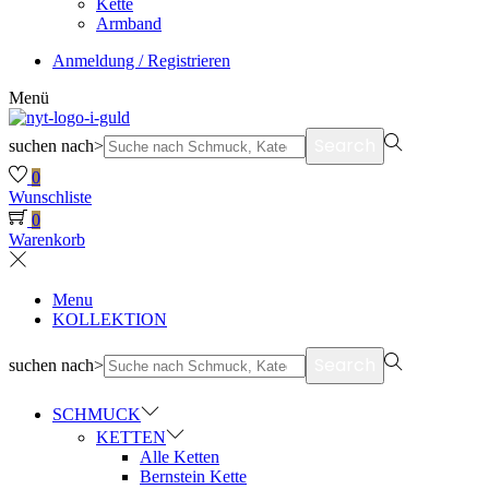
Kette
Armband
Anmeldung / Registrieren
Menü
Search
suchen nach>
0
Wunschliste
0
Warenkorb
Menu
KOLLEKTION
Search
suchen nach>
SCHMUCK
KETTEN
Alle Ketten
Bernstein Kette