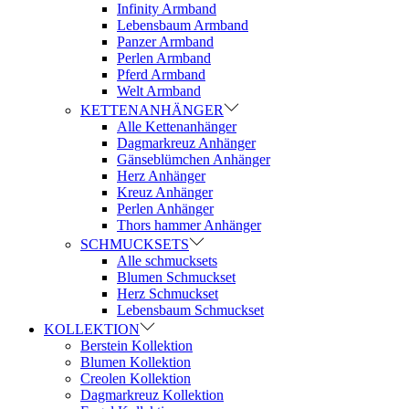
Infinity Armband
Lebensbaum Armband
Panzer Armband
Perlen Armband
Pferd Armband
Welt Armband
KETTENANHÄNGER
Alle Kettenanhänger
Dagmarkreuz Anhänger
Gänseblümchen Anhänger
Herz Anhänger
Kreuz Anhänger
Perlen Anhänger
Thors hammer Anhänger
SCHMUCKSETS
Alle schmucksets
Blumen Schmuckset
Herz Schmuckset
Lebensbaum Schmuckset
KOLLEKTION
Berstein Kollektion
Blumen Kollektion
Creolen Kollektion
Dagmarkreuz Kollektion