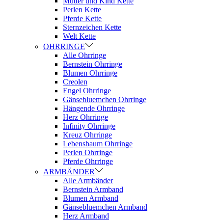
Mutter und Kind Kette
Perlen Kette
Pferde Kette
Sternzeichen Kette
Welt Kette
OHRRINGE
Alle Ohrringe
Bernstein Ohrringe
Blumen Ohrringe
Creolen
Engel Ohrringe
Gänsebluemchen Ohrringe
Hängende Ohrringe
Herz Ohrringe
Infinity Ohrringe
Kreuz Ohrringe
Lebensbaum Ohrringe
Perlen Ohrringe
Pferde Ohrringe
ARMBÄNDER
Alle Armbänder
Bernstein Armband
Blumen Armband
Gänsebluemchen Armband
Herz Armband