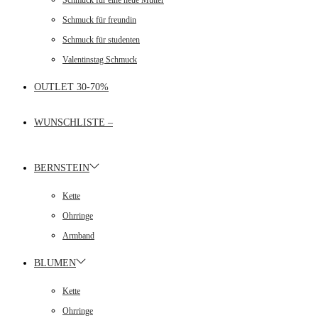
Schmuck für eine neue Mutter
Schmuck für freundin
Schmuck für studenten
Valentinstag Schmuck
OUTLET 30-70%
WUNSCHLISTE –
BERNSTEIN
Kette
Ohrringe
Armband
BLUMEN
Kette
Ohrringe