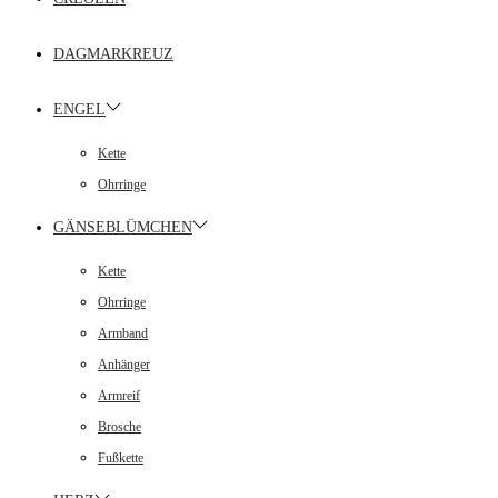
DAGMARKREUZ
ENGEL
Kette
Ohrringe
GÄNSEBLÜMCHEN
Kette
Ohrringe
Armband
Anhänger
Armreif
Brosche
Fußkette