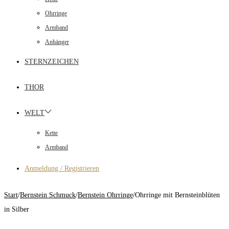
Ohrringe
Armband
Anhänger
STERNZEICHEN
THOR
WELT
Kette
Armband
Anmeldung / Registrieren
Start
/
Bernstein Schmuck
/
Bernstein Ohrringe
/
Ohrringe mit Bernsteinblüten
in Silber