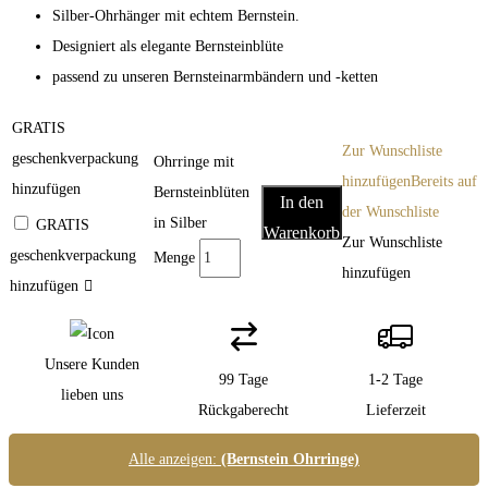
Silber-Ohrhänger mit echtem Bernstein.
Designiert als elegante Bernsteinblüte
passend zu unseren Bernsteinarmbändern und -ketten
GRATIS
Zur Wunschliste
geschenkverpackung
Ohrringe mit
hinzufügen
Bereits auf
hinzufügen
Bernsteinblüten
In den
der Wunschliste
in Silber
GRATIS
Warenkorb
Zur Wunschliste
geschenkverpackung
Menge
hinzufügen
hinzufügen
Unsere Kunden
99 Tage
1-2 Tage
lieben uns
Rückgaberecht
Lieferzeit
Alle anzeigen:
(Bernstein Ohrringe)