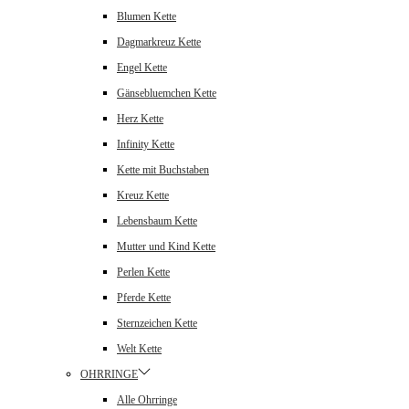
Blumen Kette
Dagmarkreuz Kette
Engel Kette
Gänsebluemchen Kette
Herz Kette
Infinity Kette
Kette mit Buchstaben
Kreuz Kette
Lebensbaum Kette
Mutter und Kind Kette
Perlen Kette
Pferde Kette
Sternzeichen Kette
Welt Kette
OHRRINGE
Alle Ohrringe