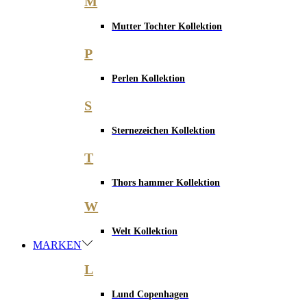
M
Mutter Tochter Kollektion
P
Perlen Kollektion
S
Sternezeichen Kollektion
T
Thors hammer Kollektion
W
Welt Kollektion
MARKEN
L
Lund Copenhagen