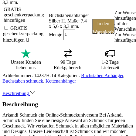
3,3 mm.
GRATIS
Zur Wunsch
geschenkverpackung
Buchstabenanhänger
hinzufügen
hinzufügen
Silber H. Maße: 7,4
In den
auf der
x 5,6 x 3,3 mm.
GRATIS
Wunschlist
Warenkorb
geschenkverpackung
Menge
Zur Wunsch
hinzufügen
hinzufügen
Unsere Kunden
99 Tage
1-2 Tage
lieben uns
Rückgaberecht
Lieferzeit
Artikelnummer:
14237H-14
Kategorien:
Buchstaben Anhänger
,
Buchstaben schmuck
,
Kettenanhänger
Beschreibung
Beschreibung
Arkandi Schmuck ein Online-Schmuckuniversum Bei Arkandi
Schmuck finden Sie eine riesige Auswahl an Schmuck für jeden
Geschmack. Wir verkaufen Schmuck in allen möglichen Materialien
und Designs. Unsere Leidenschaft ist Schmuck und wir möchten