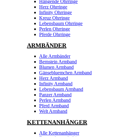
Hängende Ohrringe
Herz Ohrringe
Infinity Ohrringe
Kreuz Ohrringe
Lebensbaum Ohrringe
Perlen Ohrringe
Pferde Ohrringe
ARMBÄNDER
Alle Armbänder
Bernstein Armband
Blumen Armband
Gänsebluemchen Armband
Herz Armband
Infinity Armband
Lebensbaum Armband
Panzer Armband
Perlen Armband
Pferd Armband
Welt Armband
KETTENANHÄNGER
Alle Kettenanhänger