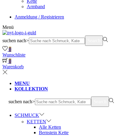
Kette
Armband
Anmeldung / Registrieren
Menü
suchen nach>
Search
0
Wunschliste
0
Warenkorb
MENU
KOLLEKTION
suchen nach>
Search
SCHMUCK
KETTEN
Alle Ketten
Bernstein Kette