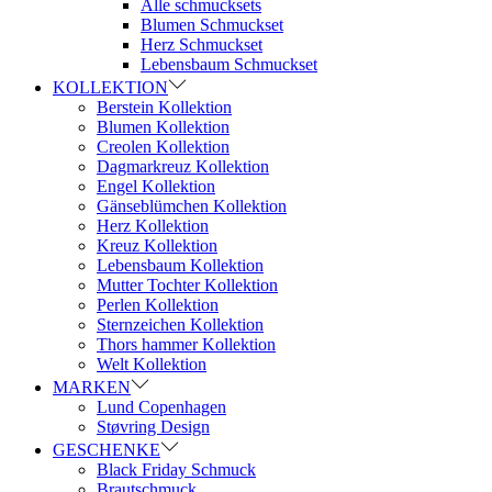
Alle schmucksets
Blumen Schmuckset
Herz Schmuckset
Lebensbaum Schmuckset
KOLLEKTION
Berstein Kollektion
Blumen Kollektion
Creolen Kollektion
Dagmarkreuz Kollektion
Engel Kollektion
Gänseblümchen Kollektion
Herz Kollektion
Kreuz Kollektion
Lebensbaum Kollektion
Mutter Tochter Kollektion
Perlen Kollektion
Sternzeichen Kollektion
Thors hammer Kollektion
Welt Kollektion
MARKEN
Lund Copenhagen
Støvring Design
GESCHENKE
Black Friday Schmuck
Brautschmuck