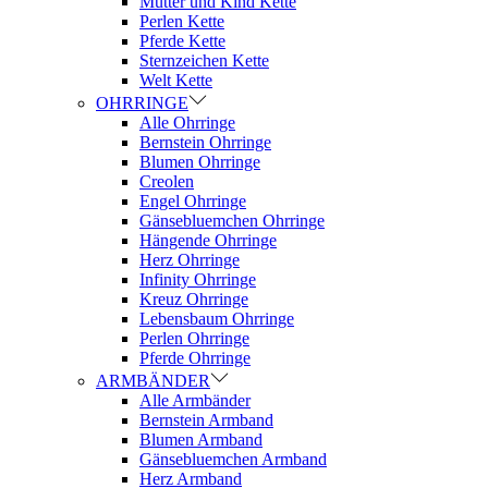
Mutter und Kind Kette
Perlen Kette
Pferde Kette
Sternzeichen Kette
Welt Kette
OHRRINGE
Alle Ohrringe
Bernstein Ohrringe
Blumen Ohrringe
Creolen
Engel Ohrringe
Gänsebluemchen Ohrringe
Hängende Ohrringe
Herz Ohrringe
Infinity Ohrringe
Kreuz Ohrringe
Lebensbaum Ohrringe
Perlen Ohrringe
Pferde Ohrringe
ARMBÄNDER
Alle Armbänder
Bernstein Armband
Blumen Armband
Gänsebluemchen Armband
Herz Armband