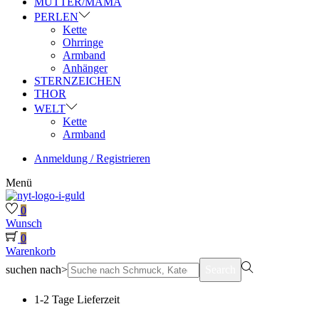
MUTTER/MAMA
PERLEN
Kette
Ohrringe
Armband
Anhänger
STERNZEICHEN
THOR
WELT
Kette
Armband
Anmeldung / Registrieren
Menü
0
Wunsch
0
Warenkorb
suchen nach>
Search
1-2 Tage Lieferzeit