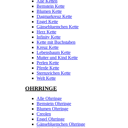
Alle Ketten
Bernstein Kette
Blumen Kette
Dagmarkreuz Kette
Engel Kette
Gänsebluemchen Kette
Herz Kette
Infinity Kette
Kette mit Buchstaben
Kreuz Kette
Lebensbaum Kette
Mutter und Kind Kette
Perlen Kette
Pferde Kette
Sternzeichen Kette
Welt Kette
OHRRINGE
Alle Ohrringe
Bernstein Ohrringe
Blumen Ohrringe
Creolen
Engel Ohrringe
Gänsebluemchen Ohrringe