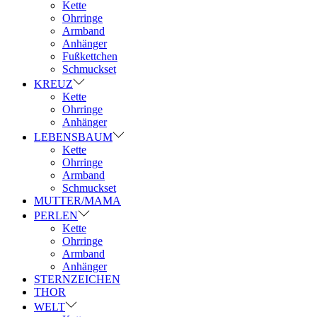
Kette
Ohrringe
Armband
Anhänger
Fußkettchen
Schmuckset
KREUZ
Kette
Ohrringe
Anhänger
LEBENSBAUM
Kette
Ohrringe
Armband
Schmuckset
MUTTER/MAMA
PERLEN
Kette
Ohrringe
Armband
Anhänger
STERNZEICHEN
THOR
WELT