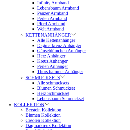
Infinity Armband
Lebensbaum Armband
Panzer Armband
Perlen Armband
Pferd Armband
Welt Armband
KETTENANHÄNGER
Alle Kettenanhänger
Dagmarkreuz Anhänger
Gänseblümchen Anhänger
Herz Anhänger
Kreuz Anhänger
Perlen Anhänger
Thors hammer Anhänger
SCHMUCKSETS
Alle schmucksets
Blumen Schmuckset
Herz Schmuckset
Lebensbaum Schmuckset
KOLLEKTION
Berstein Kollektion
Blumen Kollektion
Creolen Kollektion
Dagmarkreuz Kollektion