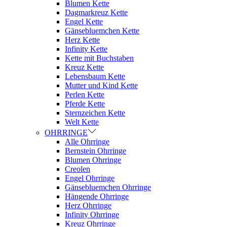
Blumen Kette
Dagmarkreuz Kette
Engel Kette
Gänsebluemchen Kette
Herz Kette
Infinity Kette
Kette mit Buchstaben
Kreuz Kette
Lebensbaum Kette
Mutter und Kind Kette
Perlen Kette
Pferde Kette
Sternzeichen Kette
Welt Kette
OHRRINGE
Alle Ohrringe
Bernstein Ohrringe
Blumen Ohrringe
Creolen
Engel Ohrringe
Gänsebluemchen Ohrringe
Hängende Ohrringe
Herz Ohrringe
Infinity Ohrringe
Kreuz Ohrringe