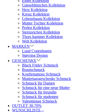
Engel Kollektion
Gänseblümchen Kollektion
Herz Kollektion
Kreuz Kollektion
Lebensbaum Kollektion
Mutter Tochter Kollektion
Perlen Kollektion
Sternzeichen Kollektion
Thors hammer Kollektion
Welt Kollektion
MARKEN
Lund Copenhagen
Støvring Design
GESCHENKE
Black Friday Schmuck
Brautschmuck
Konfirmations Schmuck
Muttertagsgeschenke Schmuck
Schmuck für Damen
Schmuck für eine neue Mutter
Schmuck für freundin
Schmuck für studenten
Valentinstag Schmuck
OUTLET 30-70%
WUNSCHLISTE –