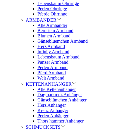
Lebensbaum Ohrringe
Perlen Ohrringe
Pferde Ohrringe
ARMBÄNDER
Alle Armbänder
Bernstein Armband
Blumen Armband
Gänsebluemchen Armband
Herz Armband
Infinity Armband
Lebensbaum Armband
Panzer Armband
Perlen Armband
Pferd Armband
Welt Armband
KETTENANHÄNGER
Alle Kettenanhänger
Dagmarkreuz Anhänger
Gänseblümchen Anhänger
Herz Anhänger
Kreuz Anhänger
Perlen Anhänger
Thors hammer Anhänger
SCHMUCKSETS