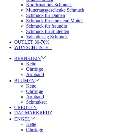
Konfirmations Schmuck
Muttertagsgeschenke Schmuck
Schmuck für Damen
Schmuck für eine neue Mutter
Schmuck für freundin
Schmuck für studenten
Valentinstag Schmuck
OUTLET 30-70%
WUNSCHLISTE –
BERNSTEIN
Kette
Ohrringe
Armband
BLUMEN
Kette
Ohrringe
Armband
Schmukset
CREOLEN
DAGMARKREUZ
ENGEL
Kette
Ohrringe