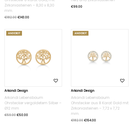
Zirkoniasteinen – 8,30 x 8,30
€
99.00
mm.
€
182.00
€
143.00
ANGEBOT
ANGEBOT
Arkandi Design
Arkandi Design
Arkandi Lebensbaum
Arkandi Lebensbaum
Ohrstecker vergoldetem Silber –
Ohrstecker aus 8 Karat Gold mit
Ø12 mm
Zirkoniasteinen – 7,72 x 7,72
mm.
€
59.00
€
50.00
€
182.00
€
154.00