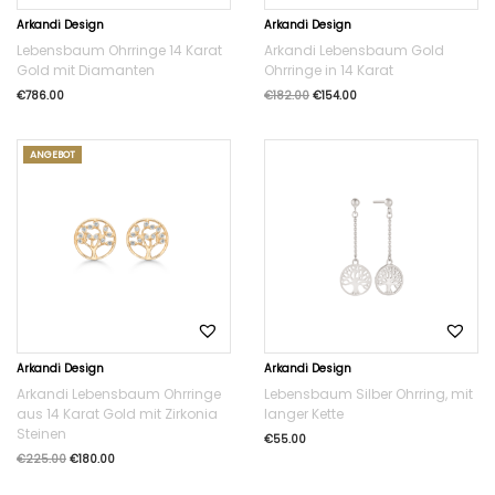
Arkandi Design
Arkandi Design
Lebensbaum Ohrringe 14 Karat
Arkandi Lebensbaum Gold
Gold mit Diamanten
Ohrringe in 14 Karat
€
786.00
€
182.00
€
154.00
ANGEBOT
Arkandi Design
Arkandi Design
Arkandi Lebensbaum Ohrringe
Lebensbaum Silber Ohrring, mit
aus 14 Karat Gold mit Zirkonia
langer Kette
Steinen
€
55.00
€
225.00
€
180.00