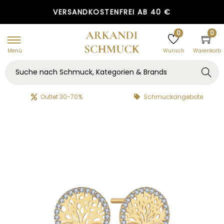
GRATIS GESCHENKVERPACKUNG
VERSANDKOSTENFREI AB 40 €
0
0
Menü
Warenkorb
Wunsch
Searc
h
Outlet 30-70%
Schmuckangebote