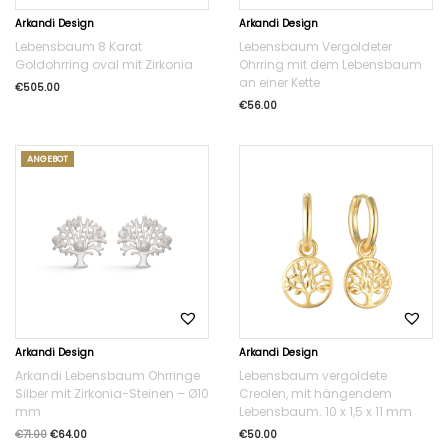
Arkandi Design
Arkandi Design
Lebensbaum 8 Karat
Lebensbaum Vergoldeter
Goldohrring oval mit Zirkonia
Ohrring mit dem Lebensbaum
an einer Kette
€
505.00
€
56.00
ANGEBOT
Arkandi Design
Arkandi Design
Arkandi Lebensbaum Ohrringe
Lebensbaum vergoldete
Silber mit Zirkonia-Steinen – Ø10
Creolen, mit hängendem
mm
Lebensbaum. 10 x 1,5 x 11 mm
€
71.00
€
64.00
€
50.00