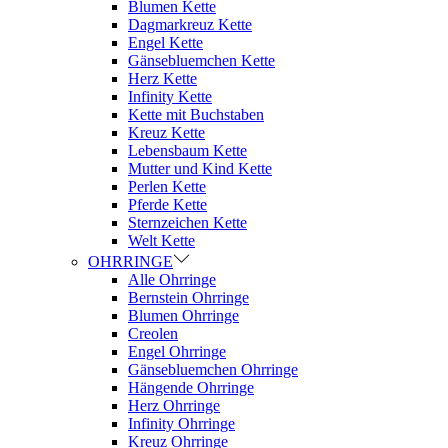
Blumen Kette
Dagmarkreuz Kette
Engel Kette
Gänsebluemchen Kette
Herz Kette
Infinity Kette
Kette mit Buchstaben
Kreuz Kette
Lebensbaum Kette
Mutter und Kind Kette
Perlen Kette
Pferde Kette
Sternzeichen Kette
Welt Kette
OHRRINGE
Alle Ohrringe
Bernstein Ohrringe
Blumen Ohrringe
Creolen
Engel Ohrringe
Gänsebluemchen Ohrringe
Hängende Ohrringe
Herz Ohrringe
Infinity Ohrringe
Kreuz Ohrringe