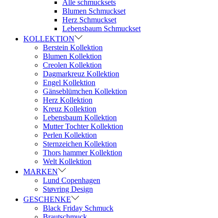
Alle schmucksets
Blumen Schmuckset
Herz Schmuckset
Lebensbaum Schmuckset
KOLLEKTION
Berstein Kollektion
Blumen Kollektion
Creolen Kollektion
Dagmarkreuz Kollektion
Engel Kollektion
Gänseblümchen Kollektion
Herz Kollektion
Kreuz Kollektion
Lebensbaum Kollektion
Mutter Tochter Kollektion
Perlen Kollektion
Sternzeichen Kollektion
Thors hammer Kollektion
Welt Kollektion
MARKEN
Lund Copenhagen
Støvring Design
GESCHENKE
Black Friday Schmuck
Brautschmuck