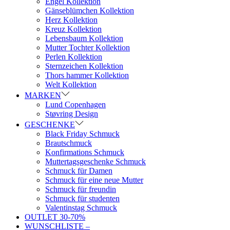
Engel Kollektion
Gänseblümchen Kollektion
Herz Kollektion
Kreuz Kollektion
Lebensbaum Kollektion
Mutter Tochter Kollektion
Perlen Kollektion
Sternzeichen Kollektion
Thors hammer Kollektion
Welt Kollektion
MARKEN
Lund Copenhagen
Støvring Design
GESCHENKE
Black Friday Schmuck
Brautschmuck
Konfirmations Schmuck
Muttertagsgeschenke Schmuck
Schmuck für Damen
Schmuck für eine neue Mutter
Schmuck für freundin
Schmuck für studenten
Valentinstag Schmuck
OUTLET 30-70%
WUNSCHLISTE –