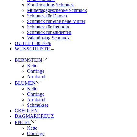
Konfirmations Schmuck
Muttertagsgeschenke Schmuck
Schmuck für Damen
Schmuck für eine neue Mutter
Schmuck für freundin
Schmuck für studenten
Valentinstag Schmuck
OUTLET 30-70%
WUNSCHLISTE –
BERNSTEIN
Kette
Ohrringe
Armband
BLUMEN
Kette
Ohrringe
Armband
Schmukset
CREOLEN
DAGMARKREUZ
ENGEL
Kette
Ohrringe