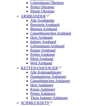
Lebensbaum Ohrringe
Perlen Ohrringe
Pferde Ohrringe
ARMBÄNDER
Alle Armbänder
Bernstein Armband
Blumen Armband
Gänsebluemchen Armband
Herz Armband
Infinity Armband
Lebensbaum Armband
Panzer Armband
Perlen Armband
Pferd Armband
Welt Armband
KETTENANHÄNGER
Alle Kettenanhänger
Dagmarkreuz Anhänger
Gänseblümchen Anhänger
Herz Anhänger
Kreuz Anhänger
Perlen Anhänger
Thors hammer Anhänger
SCHMUCKSETS