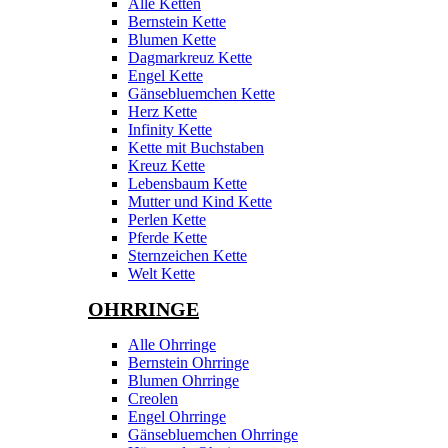
Alle Ketten
Bernstein Kette
Blumen Kette
Dagmarkreuz Kette
Engel Kette
Gänsebluemchen Kette
Herz Kette
Infinity Kette
Kette mit Buchstaben
Kreuz Kette
Lebensbaum Kette
Mutter und Kind Kette
Perlen Kette
Pferde Kette
Sternzeichen Kette
Welt Kette
OHRRINGE
Alle Ohrringe
Bernstein Ohrringe
Blumen Ohrringe
Creolen
Engel Ohrringe
Gänsebluemchen Ohrringe