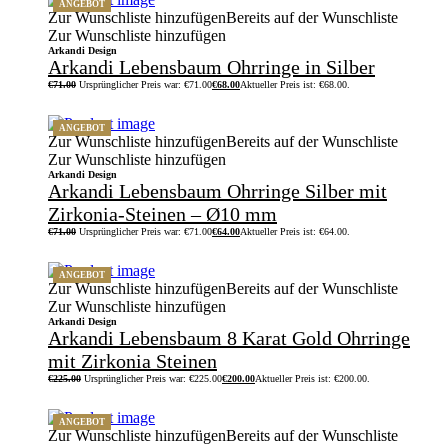
ANGEBOT
Zur Wunschliste hinzufügen
Bereits auf der Wunschliste
Zur Wunschliste hinzufügen
Arkandi Design
Arkandi Lebensbaum Ohrringe in Silber
€
71.00
Ursprünglicher Preis war: €71.00
€
68.00
Aktueller Preis ist: €68.00.
ANGEBOT
Zur Wunschliste hinzufügen
Bereits auf der Wunschliste
Zur Wunschliste hinzufügen
Arkandi Design
Arkandi Lebensbaum Ohrringe Silber mit
Zirkonia-Steinen – Ø10 mm
€
71.00
Ursprünglicher Preis war: €71.00
€
64.00
Aktueller Preis ist: €64.00.
ANGEBOT
Zur Wunschliste hinzufügen
Bereits auf der Wunschliste
Zur Wunschliste hinzufügen
Arkandi Design
Arkandi Lebensbaum 8 Karat Gold Ohrringe
mit Zirkonia Steinen
€
225.00
Ursprünglicher Preis war: €225.00
€
200.00
Aktueller Preis ist: €200.00.
ANGEBOT
Zur Wunschliste hinzufügen
Bereits auf der Wunschliste