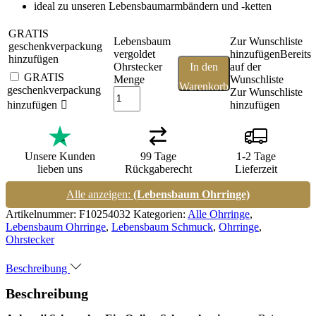
ideal zu unseren Lebensbaumarmbändern und -ketten
GRATIS
Lebensbaum
Zur Wunschliste
geschenkverpackung
vergoldet
hinzufügen
Bereits
hinzufügen
Ohrstecker
In den
auf der
GRATIS
Menge
Wunschliste
Warenkorb
geschenkverpackung
Zur Wunschliste
hinzufügen
hinzufügen
Unsere Kunden
99 Tage
1-2 Tage
lieben uns
Rückgaberecht
Lieferzeit
Alle anzeigen:
(Lebensbaum Ohrringe)
Artikelnummer:
F10254032
Kategorien:
Alle Ohrringe
,
Lebensbaum Ohrringe
,
Lebensbaum Schmuck
,
Ohrringe
,
Ohrstecker
Beschreibung
Beschreibung