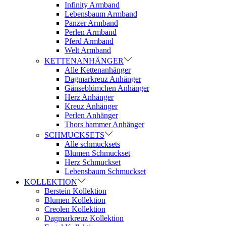
Infinity Armband
Lebensbaum Armband
Panzer Armband
Perlen Armband
Pferd Armband
Welt Armband
KETTENANHÄNGER
Alle Kettenanhänger
Dagmarkreuz Anhänger
Gänseblümchen Anhänger
Herz Anhänger
Kreuz Anhänger
Perlen Anhänger
Thors hammer Anhänger
SCHMUCKSETS
Alle schmucksets
Blumen Schmuckset
Herz Schmuckset
Lebensbaum Schmuckset
KOLLEKTION
Berstein Kollektion
Blumen Kollektion
Creolen Kollektion
Dagmarkreuz Kollektion