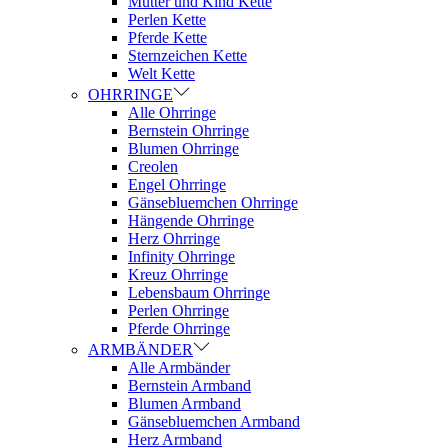
Mutter und Kind Kette
Perlen Kette
Pferde Kette
Sternzeichen Kette
Welt Kette
OHRRINGE
Alle Ohrringe
Bernstein Ohrringe
Blumen Ohrringe
Creolen
Engel Ohrringe
Gänsebluemchen Ohrringe
Hängende Ohrringe
Herz Ohrringe
Infinity Ohrringe
Kreuz Ohrringe
Lebensbaum Ohrringe
Perlen Ohrringe
Pferde Ohrringe
ARMBÄNDER
Alle Armbänder
Bernstein Armband
Blumen Armband
Gänsebluemchen Armband
Herz Armband