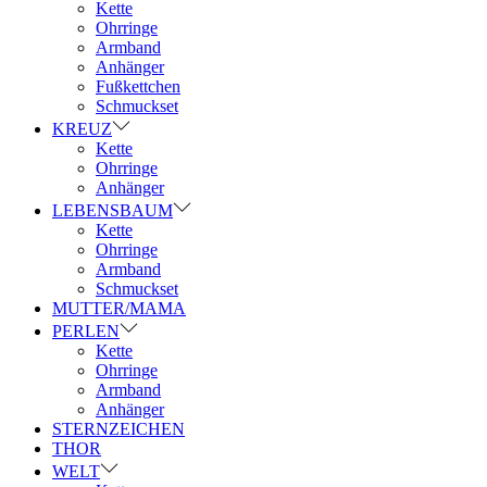
Kette
Ohrringe
Armband
Anhänger
Fußkettchen
Schmuckset
KREUZ
Kette
Ohrringe
Anhänger
LEBENSBAUM
Kette
Ohrringe
Armband
Schmuckset
MUTTER/MAMA
PERLEN
Kette
Ohrringe
Armband
Anhänger
STERNZEICHEN
THOR
WELT