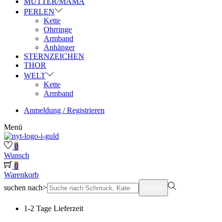
MUTTER/MAMA
PERLEN
Kette
Ohrringe
Armband
Anhänger
STERNZEICHEN
THOR
WELT
Kette
Armband
Anmeldung / Registrieren
Menü
0
Wunsch
0
Warenkorb
suchen nach>
Search
1-2 Tage Lieferzeit