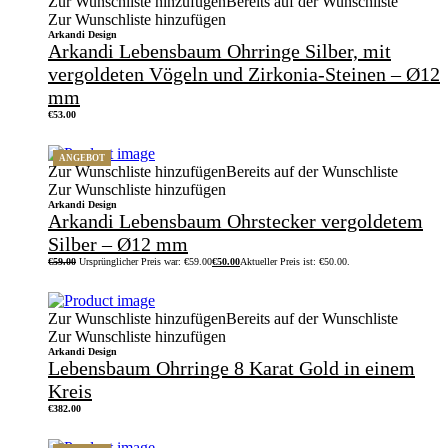
Zur Wunschliste hinzufügen
Bereits auf der Wunschliste
Zur Wunschliste hinzufügen
Arkandi Design
Arkandi Lebensbaum Ohrringe Silber, mit
vergoldeten Vögeln und Zirkonia-Steinen – Ø12
mm
€
53.00
ANGEBOT
Zur Wunschliste hinzufügen
Bereits auf der Wunschliste
Zur Wunschliste hinzufügen
Arkandi Design
Arkandi Lebensbaum Ohrstecker vergoldetem
Silber – Ø12 mm
€
59.00
Ursprünglicher Preis war: €59.00
€
50.00
Aktueller Preis ist: €50.00.
Zur Wunschliste hinzufügen
Bereits auf der Wunschliste
Zur Wunschliste hinzufügen
Arkandi Design
Lebensbaum Ohrringe 8 Karat Gold in einem
Kreis
€
382.00