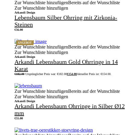
Zur Wunschliste hinzufügen
Bereits auf der Wunschliste
Zur Wunschliste hinzufügen
Arkandi Design
Lebensbaum Silber Ohrring mit Zirkonia-
Steinen
€
56.00
ANGEBOT
Zur Wunschliste hinzufügen
Bereits auf der Wunschliste
Zur Wunschliste hinzufügen
Arkandi Design
Arkandi Lebensbaum Gold Ohrringe in 14
Karat
€
182.00
Ursprünglicher Preis war: €182.00
€
154.00
Aktueller Preis ist: €154.00.
Zur Wunschliste hinzufügen
Bereits auf der Wunschliste
Zur Wunschliste hinzufügen
Arkandi Design
Arkandi Lebensbaum Ohrringe in Silber Ø12
mm
€
55.00