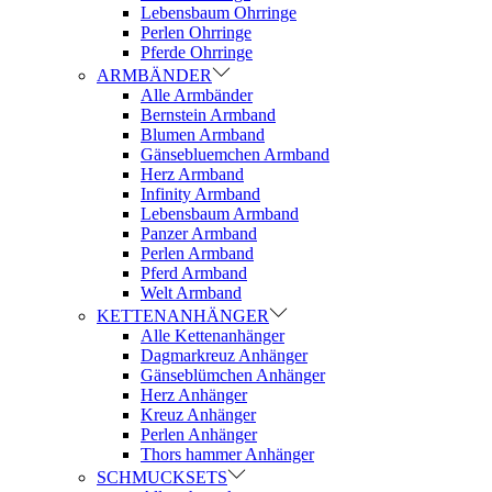
Lebensbaum Ohrringe
Perlen Ohrringe
Pferde Ohrringe
ARMBÄNDER
Alle Armbänder
Bernstein Armband
Blumen Armband
Gänsebluemchen Armband
Herz Armband
Infinity Armband
Lebensbaum Armband
Panzer Armband
Perlen Armband
Pferd Armband
Welt Armband
KETTENANHÄNGER
Alle Kettenanhänger
Dagmarkreuz Anhänger
Gänseblümchen Anhänger
Herz Anhänger
Kreuz Anhänger
Perlen Anhänger
Thors hammer Anhänger
SCHMUCKSETS