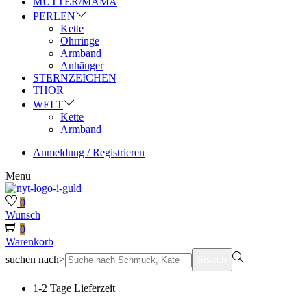
MUTTER/MAMA
PERLEN
Kette
Ohrringe
Armband
Anhänger
STERNZEICHEN
THOR
WELT
Kette
Armband
Anmeldung / Registrieren
Menü
0
Wunsch
0
Warenkorb
suchen nach>
Search
1-2 Tage Lieferzeit