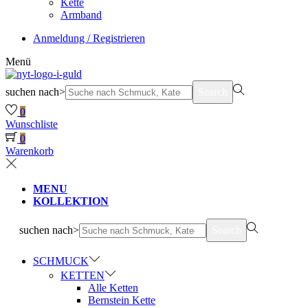
Kette
Armband
Anmeldung / Registrieren
Menü
suchen nach>
Search
0
Wunschliste
0
Warenkorb
MENU
KOLLEKTION
suchen nach>
Search
SCHMUCK
KETTEN
Alle Ketten
Bernstein Kette