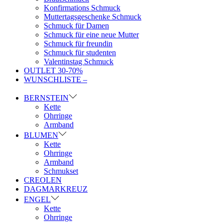
Konfirmations Schmuck
Muttertagsgeschenke Schmuck
Schmuck für Damen
Schmuck für eine neue Mutter
Schmuck für freundin
Schmuck für studenten
Valentinstag Schmuck
OUTLET 30-70%
WUNSCHLISTE –
BERNSTEIN
Kette
Ohrringe
Armband
BLUMEN
Kette
Ohrringe
Armband
Schmukset
CREOLEN
DAGMARKREUZ
ENGEL
Kette
Ohrringe