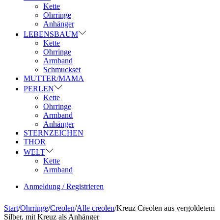
Kette
Ohrringe
Anhänger
LEBENSBAUM
Kette
Ohrringe
Armband
Schmuckset
MUTTER/MAMA
PERLEN
Kette
Ohrringe
Armband
Anhänger
STERNZEICHEN
THOR
WELT
Kette
Armband
Anmeldung / Registrieren
Start
/
Ohrringe
/
Creolen
/
Alle creolen
/
Kreuz Creolen aus vergoldetem
Silber, mit Kreuz als Anhänger