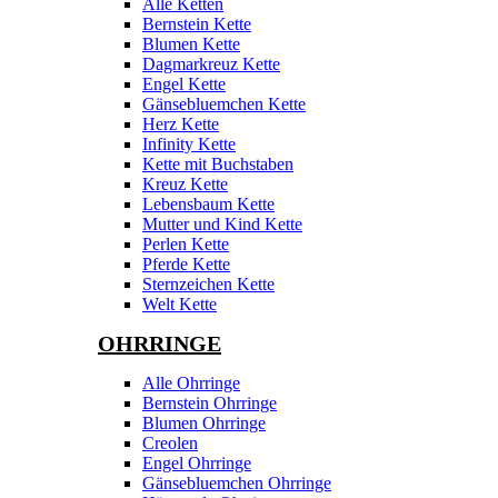
Alle Ketten
Bernstein Kette
Blumen Kette
Dagmarkreuz Kette
Engel Kette
Gänsebluemchen Kette
Herz Kette
Infinity Kette
Kette mit Buchstaben
Kreuz Kette
Lebensbaum Kette
Mutter und Kind Kette
Perlen Kette
Pferde Kette
Sternzeichen Kette
Welt Kette
OHRRINGE
Alle Ohrringe
Bernstein Ohrringe
Blumen Ohrringe
Creolen
Engel Ohrringe
Gänsebluemchen Ohrringe