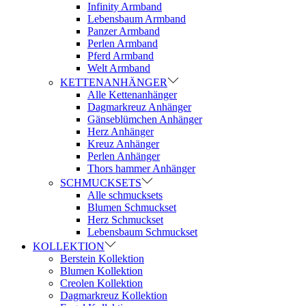
Infinity Armband
Lebensbaum Armband
Panzer Armband
Perlen Armband
Pferd Armband
Welt Armband
KETTENANHÄNGER
Alle Kettenanhänger
Dagmarkreuz Anhänger
Gänseblümchen Anhänger
Herz Anhänger
Kreuz Anhänger
Perlen Anhänger
Thors hammer Anhänger
SCHMUCKSETS
Alle schmucksets
Blumen Schmuckset
Herz Schmuckset
Lebensbaum Schmuckset
KOLLEKTION
Berstein Kollektion
Blumen Kollektion
Creolen Kollektion
Dagmarkreuz Kollektion