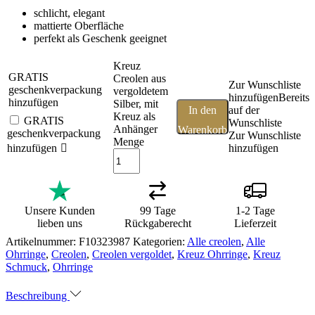
schlicht, elegant
mattierte Oberfläche
perfekt als Geschenk geeignet
Kreuz
GRATIS
Creolen aus
Zur Wunschliste
geschenkverpackung
vergoldetem
hinzufügen
Bereits
hinzufügen
Silber, mit
In den
auf der
Kreuz als
GRATIS
Wunschliste
Anhänger
Warenkorb
geschenkverpackung
Zur Wunschliste
Menge
hinzufügen
hinzufügen
Unsere Kunden
99 Tage
1-2 Tage
lieben uns
Rückgaberecht
Lieferzeit
Artikelnummer:
F10323987
Kategorien:
Alle creolen
,
Alle
Ohrringe
,
Creolen
,
Creolen vergoldet
,
Kreuz Ohrringe
,
Kreuz
Schmuck
,
Ohrringe
Beschreibung