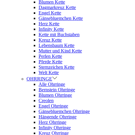
Blumen Kette
Dagmarkreuz Kette
Engel Kette
Gänsebluemchen Kette
Herz Kette
Infinity Kette
Kette mit Buchstaben
Kreuz Kette
Lebensbaum Kette
Mutter und Kind Kette
Perlen Kette
Pferde Kette
Sternzeichen Kette
Welt Kette
OHRRINGE
Alle Ohrringe
Bernstein Ohrringe
Blumen Ohrringe
Creolen
Engel Ohrringe
Gänsebluemchen Ohrringe
Hängende Ohrringe
Herz Ohrringe
Infinity Ohrringe
Kreuz Ohrringe