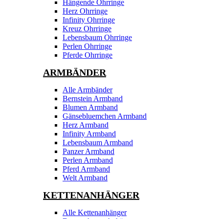
Hängende Ohrringe
Herz Ohrringe
Infinity Ohrringe
Kreuz Ohrringe
Lebensbaum Ohrringe
Perlen Ohrringe
Pferde Ohrringe
ARMBÄNDER
Alle Armbänder
Bernstein Armband
Blumen Armband
Gänsebluemchen Armband
Herz Armband
Infinity Armband
Lebensbaum Armband
Panzer Armband
Perlen Armband
Pferd Armband
Welt Armband
KETTENANHÄNGER
Alle Kettenanhänger