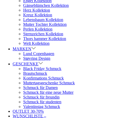
Engel Kollektion
Gänseblümchen Kollektion
Herz Kollektion
Kreuz Kollektion
Lebensbaum Kollektion
Mutter Tochter Kollektion
Perlen Kollektion
Sternzeichen Kollektion
Thors hammer Kollektion
Welt Kollektion
MARKEN
Lund Copenhagen
Støvring Design
GESCHENKE
Black Friday Schmuck
Brautschmuck
Konfirmations Schmuck
Muttertagsgeschenke Schmuck
Schmuck für Damen
Schmuck für eine neue Mutter
Schmuck für freundin
Schmuck für studenten
Valentinstag Schmuck
OUTLET 30-70%
WUNSCHLISTE –