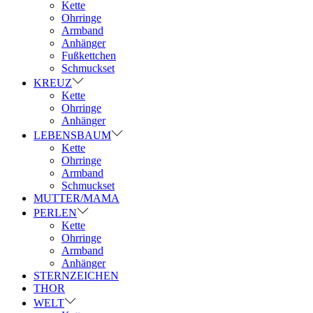
Kette
Ohrringe
Armband
Anhänger
Fußkettchen
Schmuckset
KREUZ
Kette
Ohrringe
Anhänger
LEBENSBAUM
Kette
Ohrringe
Armband
Schmuckset
MUTTER/MAMA
PERLEN
Kette
Ohrringe
Armband
Anhänger
STERNZEICHEN
THOR
WELT