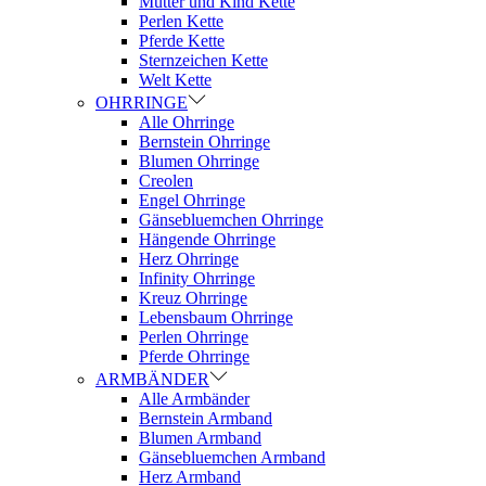
Mutter und Kind Kette
Perlen Kette
Pferde Kette
Sternzeichen Kette
Welt Kette
OHRRINGE
Alle Ohrringe
Bernstein Ohrringe
Blumen Ohrringe
Creolen
Engel Ohrringe
Gänsebluemchen Ohrringe
Hängende Ohrringe
Herz Ohrringe
Infinity Ohrringe
Kreuz Ohrringe
Lebensbaum Ohrringe
Perlen Ohrringe
Pferde Ohrringe
ARMBÄNDER
Alle Armbänder
Bernstein Armband
Blumen Armband
Gänsebluemchen Armband
Herz Armband