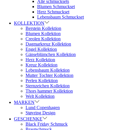
Alle schmucksets
Blumen Schmuckset
Herz Schmuckset
Lebensbaum Schmuckset
KOLLEKTION
Berstein Kollektion
Blumen Kollektion
Creolen Kollektion
Dagmarkreuz Kollektion
Engel Kollektion
Gänseblümchen Kollektion
Herz Kollektion
Kreuz Kollektion
Lebensbaum Kollektion
Mutter Tochter Kollektion
Perlen Kollektion
Sternzeichen Kollektion
Thors hammer Kollektion
Welt Kollektion
MARKEN
Lund Copenhagen
Støvring Design
GESCHENKE
Black Friday Schmuck
Brautschmuck