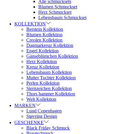
Alle schmucksets
Blumen Schmuckset
Herz Schmuckset
Lebensbaum Schmuckset
KOLLEKTION
Berstein Kollektion
Blumen Kollektion
Creolen Kollektion
Dagmarkreuz Kollektion
Engel Kollektion
Gänseblümchen Kollektion
Herz Kollektion
Kreuz Kollektion
Lebensbaum Kollektion
Mutter Tochter Kollektion
Perlen Kollektion
Sternzeichen Kollektion
Thors hammer Kollektion
Welt Kollektion
MARKEN
Lund Copenhagen
Støvring Design
GESCHENKE
Black Friday Schmuck
Brautschmuck