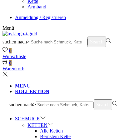
Kette
Armband
Anmeldung / Registrieren
Menü
suchen nach>
Search
0
Wunschliste
0
Warenkorb
MENU
KOLLEKTION
suchen nach>
Search
SCHMUCK
KETTEN
Alle Ketten
Bernstein Kette