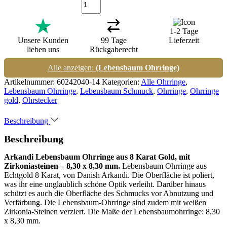
1-2 Tage
Unsere Kunden
99 Tage
Lieferzeit
lieben uns
Rückgaberecht
Alle anzeigen:
(Lebensbaum Ohrringe)
Artikelnummer:
60242040-14
Kategorien:
Alle Ohrringe
,
Lebensbaum Ohrringe
,
Lebensbaum Schmuck
,
Ohrringe
,
Ohrringe
gold
,
Ohrstecker
Beschreibung
Beschreibung
Arkandi Lebensbaum Ohrringe aus 8 Karat Gold, mit
Zirkoniasteinen – 8,30 x 8,30 mm.
Lebensbaum Ohrringe aus
Echtgold 8 Karat, von Danish Arkandi. Die Oberfläche ist poliert,
was ihr eine unglaublich schöne Optik verleiht. Darüber hinaus
schützt es auch die Oberfläche des Schmucks vor Abnutzung und
Verfärbung. Die Lebensbaum-Ohrringe sind zudem mit weißen
Zirkonia-Steinen verziert. Die Maße der Lebensbaumohrringe: 8,30
x 8,30 mm.