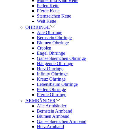
Mutter und Kind Kette
Perlen Kette
Pferde Kette
Sternzeichen Kette
Welt Kette
OHRRINGE
Alle Ohrringe
Bernstein Ohrringe
Blumen Ohrringe
Creolen
Engel Ohrringe
Gänsebluemchen Ohrringe
Hängende Ohrringe
Herz Ohrringe
Infinity Ohrringe
Kreuz Ohrringe
Lebensbaum Ohrringe
Perlen Ohrringe
Pferde Ohrringe
ARMBÄNDER
Alle Armbänder
Bernstein Armband
Blumen Armband
Gänsebluemchen Armband
Herz Armband