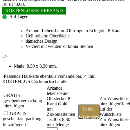
ist: €143.00.
KOSTENLOSER VERSAND
Auf Lager
Arkandi Lebensbaum-Ohrringe in Echtgold, 8 Karat
Hell polierte Oberfläche
dänisches Design
Verziert mit weißen Zirkonia-Steinen
li>
Maße: 8,30 x 8,30 mm.
-Passende Halskette ebenfalls verhandelbar. ✓ Inkl.
KOSTENLOSE Schmuckschatulle
Arkandi
lebensbaum
GRATIS
Ohrstecker 8
Zur Wunschliste
geschenkverpackung
Karat Gold,
hinzufügen
Berei
hinzufügen
mit
In den
auf der
GRATIS
Zirkoniasteinen
Wunschliste
Warenkorb
geschenkverpackung
- 8,30 x 8,30
Zur Wunschliste
hinzufügen
mm. Menge
hinzufügen