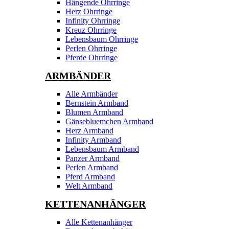
Hängende Ohrringe
Herz Ohrringe
Infinity Ohrringe
Kreuz Ohrringe
Lebensbaum Ohrringe
Perlen Ohrringe
Pferde Ohrringe
ARMBÄNDER
Alle Armbänder
Bernstein Armband
Blumen Armband
Gänsebluemchen Armband
Herz Armband
Infinity Armband
Lebensbaum Armband
Panzer Armband
Perlen Armband
Pferd Armband
Welt Armband
KETTENANHÄNGER
Alle Kettenanhänger