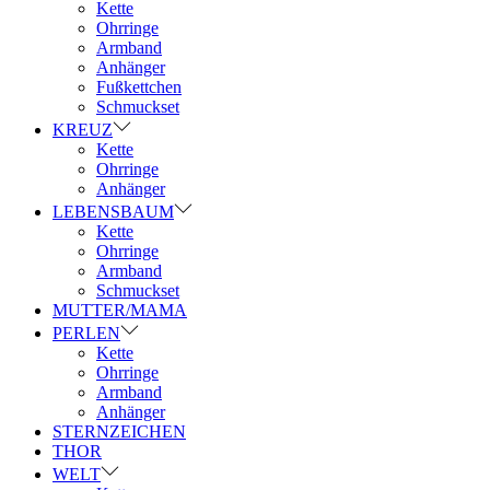
Kette
Ohrringe
Armband
Anhänger
Fußkettchen
Schmuckset
KREUZ
Kette
Ohrringe
Anhänger
LEBENSBAUM
Kette
Ohrringe
Armband
Schmuckset
MUTTER/MAMA
PERLEN
Kette
Ohrringe
Armband
Anhänger
STERNZEICHEN
THOR
WELT