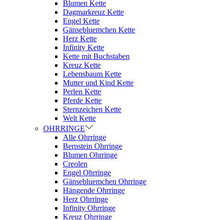
Blumen Kette
Dagmarkreuz Kette
Engel Kette
Gänsebluemchen Kette
Herz Kette
Infinity Kette
Kette mit Buchstaben
Kreuz Kette
Lebensbaum Kette
Mutter und Kind Kette
Perlen Kette
Pferde Kette
Sternzeichen Kette
Welt Kette
OHRRINGE
Alle Ohrringe
Bernstein Ohrringe
Blumen Ohrringe
Creolen
Engel Ohrringe
Gänsebluemchen Ohrringe
Hängende Ohrringe
Herz Ohrringe
Infinity Ohrringe
Kreuz Ohrringe