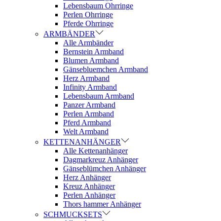
Lebensbaum Ohrringe
Perlen Ohrringe
Pferde Ohrringe
ARMBÄNDER
Alle Armbänder
Bernstein Armband
Blumen Armband
Gänsebluemchen Armband
Herz Armband
Infinity Armband
Lebensbaum Armband
Panzer Armband
Perlen Armband
Pferd Armband
Welt Armband
KETTENANHÄNGER
Alle Kettenanhänger
Dagmarkreuz Anhänger
Gänseblümchen Anhänger
Herz Anhänger
Kreuz Anhänger
Perlen Anhänger
Thors hammer Anhänger
SCHMUCKSETS