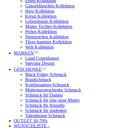
Engel Kollektion
Gänseblümchen Kollektion
Herz Kollektion
Kreuz Kollektion
Lebensbaum Kollektion
Mutter Tochter Kollektion
Perlen Kollektion
Sternzeichen Kollektion
Thors hammer Kollektion
Welt Kollektion
MARKEN
Lund Copenhagen
Støvring Design
GESCHENKE
Black Friday Schmuck
Brautschmuck
Konfirmations Schmuck
Muttertagsgeschenke Schmuck
Schmuck für Damen
Schmuck für eine neue Mutter
Schmuck für freundin
Schmuck für studenten
Valentinstag Schmuck
OUTLET 30-70%
WUNSCHLISTE –