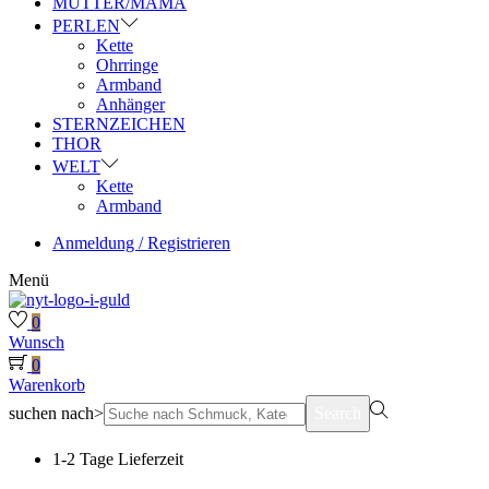
MUTTER/MAMA
PERLEN
Kette
Ohrringe
Armband
Anhänger
STERNZEICHEN
THOR
WELT
Kette
Armband
Anmeldung / Registrieren
Menü
0
Wunsch
0
Warenkorb
suchen nach>
Search
1-2 Tage Lieferzeit