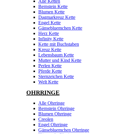
Alle Ketten
Bernstein Kette
Blumen Kette
Dagmarkreuz Kette
Engel Kette
Gänsebluemchen Kette
Herz Kette
Infinity Kette
Kette mit Buchstaben
Kreuz Kette
Lebensbaum Kette
Mutter und Kind Kette
Perlen Kette
Pferde Kette
Sternzeichen Kette
Welt Kette
OHRRINGE
Alle Ohrringe
Bernstein Ohrringe
Blumen Ohrringe
Creolen
Engel Ohrringe
Gänsebluemchen Ohrringe