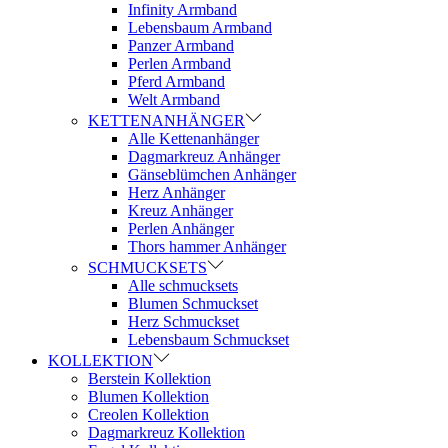
Infinity Armband
Lebensbaum Armband
Panzer Armband
Perlen Armband
Pferd Armband
Welt Armband
KETTENANHÄNGER
Alle Kettenanhänger
Dagmarkreuz Anhänger
Gänseblümchen Anhänger
Herz Anhänger
Kreuz Anhänger
Perlen Anhänger
Thors hammer Anhänger
SCHMUCKSETS
Alle schmucksets
Blumen Schmuckset
Herz Schmuckset
Lebensbaum Schmuckset
KOLLEKTION
Berstein Kollektion
Blumen Kollektion
Creolen Kollektion
Dagmarkreuz Kollektion