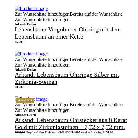
Zur Wunschliste hinzufügen
Bereits auf der Wunschliste
Zur Wunschliste hinzufügen
Arkandi Design
Lebensbaum Vergoldeter Ohrring mit dem
Lebensbaum an einer Kette
€
56.00
Zur Wunschliste hinzufügen
Bereits auf der Wunschliste
Zur Wunschliste hinzufügen
Arkandi Design
Arkandi Lebensbaum Ohrringe Silber mit
Zirkonia-Steinen
€
36.00
ANGEBOT
Zur Wunschliste hinzufügen
Bereits auf der Wunschliste
Zur Wunschliste hinzufügen
Arkandi Design
Arkandi Lebensbaum Ohrstecker aus 8 Karat
Gold mit Zirkoniasteinen – 7,72 x 7,72 mm.
€
182.00
Ursprünglicher Preis war: €182.00
€
154.00
Aktueller Preis ist: €154.00.