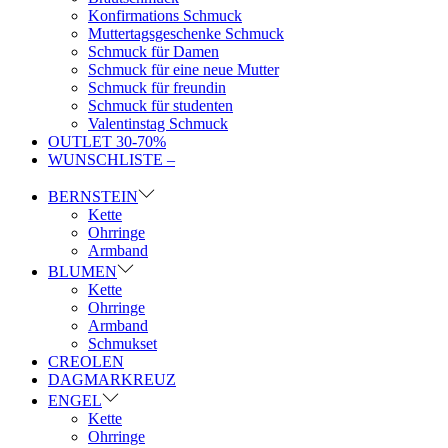
Konfirmations Schmuck
Muttertagsgeschenke Schmuck
Schmuck für Damen
Schmuck für eine neue Mutter
Schmuck für freundin
Schmuck für studenten
Valentinstag Schmuck
OUTLET 30-70%
WUNSCHLISTE –
BERNSTEIN
Kette
Ohrringe
Armband
BLUMEN
Kette
Ohrringe
Armband
Schmukset
CREOLEN
DAGMARKREUZ
ENGEL
Kette
Ohrringe